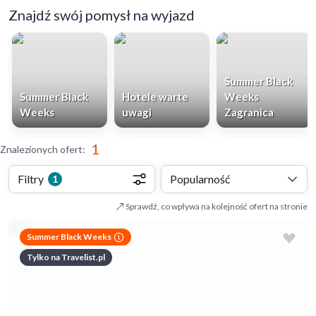
Znajdź swój pomysł na wyjazd
Summer Black
Summer Black
Hotele warte
Weeks
Weeks
uwagi
Zagranica
1
Znalezionych ofert
:
Filtry
Popularność
1
Sprawdź, co wpływa na kolejność ofert na stronie
Summer Black Weeks
Tylko na Travelist.pl