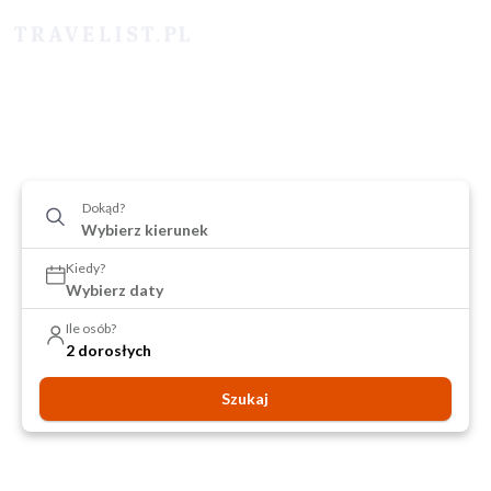
Dokąd?
Kiedy?
Wybierz daty
Ile osób?
2 dorosłych
Szukaj