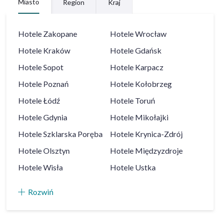
Miasto
Region
Kraj
Hotele
Zakopane
Hotele
Wrocław
Hotele
Kraków
Hotele
Gdańsk
Hotele
Sopot
Hotele
Karpacz
Hotele
Poznań
Hotele
Kołobrzeg
Hotele
Łódź
Hotele
Toruń
Hotele
Gdynia
Hotele
Mikołajki
Hotele
Szklarska Poręba
Hotele
Krynica-Zdrój
Hotele
Olsztyn
Hotele
Międzyzdroje
Hotele
Wisła
Hotele
Ustka
Rozwiń