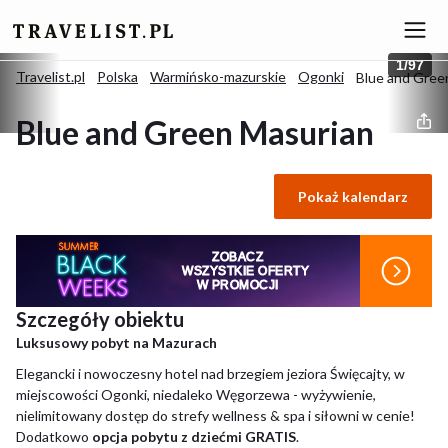
1
/
97
Travelist.pl
Polska
Warmińsko-mazurskie
Ogonki
Blue and Gree
Blue and Green Masurian
Hotel Marina&MediSPA
Pokaż kalendarz
4.7
/
5
(Znakomity)
15 opinii
Ogonki, Polska
ZOBACZ
WSZYSTKIE OFERTY
W PROMOCJI
Szczegóły obiektu
Luksusowy pobyt na Mazurach
Elegancki i nowoczesny hotel nad brzegiem jeziora Święcajty, w
miejscowości Ogonki, niedaleko Węgorzewa - wyżywienie,
nielimitowany dostęp do strefy wellness & spa i siłowni w cenie!
Dodatkowo
opcja pobytu z dziećmi GRATIS
.