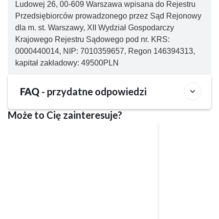
Ludowej 26, 00-609 Warszawa wpisana do Rejestru
Przedsiębiorców prowadzonego przez Sąd Rejonowy
dla m. st. Warszawy, XII Wydział Gospodarczy
Krajowego Rejestru Sądowego pod nr. KRS:
0000440014, NIP: 7010359657, Regon 146394313,
kapitał zakładowy: 49500PLN
FAQ
- przydatne odpowiedzi
Może to Cię zainteresuje?
Czy w obiekcie Blue and Green Masurian Hotel
Marina&MediSPA można wypożyczyć rower?
Nie, w obiekcie Blue and Green Masurian Hotel
Jakie opcje wyżywienia dostępne są w obiekcie
Marina&MediSPA wypożyczalnia rowerów nie jest dostępna.
Blue and Green Masurian Hotel Marina&MediSPA?
Obiekt Blue and Green Masurian Hotel Marina&MediSPA
Jakie są godziny zameldowania i wymeldowania w
oferuje gościom następujące opcje wyżywienia do wyboru:
obiekcie Blue and Green Masurian Hotel
Śniadania i obiadokolacje.
Marina&MediSPA?
Zameldowanie w obiekcie Blue and Green Masurian Hotel
Ile kosztuje pobyt w obiekcie Blue and Green