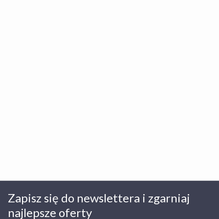
Tak, obiekt Blue and Green Masurian Hotel
Jakie są zasady korzystania z Wi-Fi w obiekcie Blue
Marina&MediSPA posiada basen kryty.
and Green Masurian Hotel Marina&MediSPA?
Obiekt Blue and Green Masurian Hotel Marina&MediSPA
oferuje swoim gościom bezpłatny dostęp do Wi-Fi.
Zapisz się do newslettera i zgarniaj
najlepsze oferty