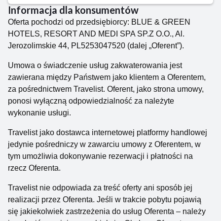
klimatyzacyjne, wodociągi, ciepłownie oraz dwie
Informacja dla konsumentów
centrale dalekopisowe. To właśnie tam miał miejsce
Oferta pochodzi od przedsiębiorcy: BLUE & GREEN
słynny zamach na wodza nazistowskich Niemiec,
HOTELS, RESORT AND MEDI SPA SP.Z O.O., Al.
ukazany na ekranie w filmie „Walkiria”.
Jerozolimskie 44, PL5253047520 (dalej „Oferent”).
Bunkry, śluzy i kanały: okolice niedokończonego
Kanału Mazurskiego to wyjątkowa gratka dla
Umowa o świadczenie usług zakwaterowania jest
poszukiwaczy budowli wojskowych i zabytków
zawierana między Państwem jako klientem a Oferentem,
techniki. Koniecznie trzeba odwiedzić doskonale
za pośrednictwem Travelist. Oferent, jako strona umowy,
zachowany kompleks hitlerowskich bunkrów z okresu
ponosi wyłączną odpowiedzialność za należyte
II wojny światowej w Mamerkach oraz monumentalne
wykonanie usługi.
niemieckie śluzy w Kaczorach i Gui.
Travelist jako dostawca internetowej platformy handlowej
Piramida w Rapie: na północ od Węgorzewa, przy
jedynie pośredniczy w zawarciu umowy z Oferentem, w
granicy z Rosją, znajduje się unikalny grobowiec
tym umożliwia dokonywanie rezerwacji i płatności na
pruskiego rodu von Fahrenheid z początu XIX w.,
rzecz Oferenta.
zaprojektowany przez duńskiego rzeźbiarza Bertela
Thorvaldsena. Charakterystyczną cechą budowli jest
Travelist nie odpowiada za treść oferty ani sposób jej
kształt, przypominający starożytne egipskie piramidy.
realizacji przez Oferenta. Jeśli w trakcie pobytu pojawią
Ponoć miał również podobne właściwości i do dziś
się jakiekolwiek zastrzeżenia do usług Oferenta – należy
emanuje wyjątkową energią.