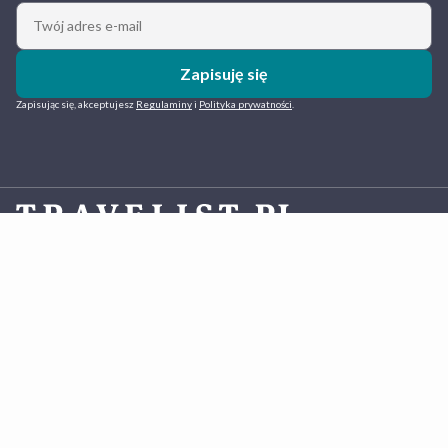
Zapisuję się
Zapisując się, akceptujesz
Regulaminy
i
Polityka prywatności
.
Travelist.pl
to polska platforma do rezerwacji hoteli działająca od 2013 roku. Oferujemy komfortowe
pobyty w ramach atrakcyjnych pakietów z gwarancją najlepszej ceny. Co roku blisko 400 tys. osób
rezerwuje z nami wypoczynek nad morzem, w górach, nad jeziorami oraz w miastach – od rodzinnych
wakacji po inspirujące city breaki. W bazie mamy blisko tysiąc wyjątkowych hoteli 3-5* oraz innych
obiektów noclegowych w Polsce i za granicą. Eksperci
Travelist.pl
indywidualnie dobierają hotele i
negocjują warunki, dbając o jak najlepsze doświadczenia klientów rezerwujących pakiety pobytowe. W
ofercie zagranicznej mamy także pakiety Hotel+Lot gwarantujące pełny komfort podróży.