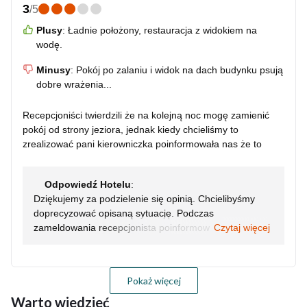
3
/
5
Plusy
:
Ładnie położony, restauracja z widokiem na
wodę.
Minusy
:
Pokój po zalaniu i widok na dach budynku psują
dobre wrażenia...
Recepcjoniści twierdzili że na kolejną noc mogę zamienić
pokój od strony jeziora, jednak kiedy chcieliśmy to
zrealizować pani kierowniczka poinformowała nas że to
niemożliwe bez dopłaty. Wcześniej nie było o tym mowy....
Odpowiedź Hotelu
:
Dziękujemy za podzielenie się opinią. Chcielibyśmy
doprecyzować opisaną sytuację. Podczas
zameldowania recepcjonista poinformował jedynie, aby
Czytaj więcej
następnego dnia zapytać o ewentualną dostępność
innego pokoju. Nie była to deklaracja możliwości
zmiany pokoju. Kolejnego dnia przekazaliśmy, że
Pokaż więcej
pokoje z widokiem na jezioro należą do wyższej
Warto wiedzieć
kategorii, która nie jest oferowana w ramach rezerwacji