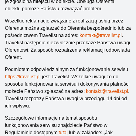
je zgłosić na miejscu w obiekcie. Obsługa Oferenta
Atrakcje Giżycka: jeziora Kisajno i Niegocin oraz
obiektu pomoże Państwu rozwiązać problem.
łączący je Kanał Łuczański, zabytkowy most obrotowy
z XIX w. będący jedyną tego typu konstrukcją w
Wszelkie reklamacje związane z realizacją usług przez
Europie czy niemiecka twierdza Boyen, w której dziś
Oferenta można zgłaszać do Oferenta bezpośrednio lub za
odbywają się najróżniejsze koncerty i imprezy to
pośrednictwem Travelist na adres:
kontakt@travelist.pl
.
zaledwie część ciekawych miejsc, które czekają na
Travelist następnie niezwłocznie przekaże Państwa uwagi
Ciebie w jednym z najpopularniejszych mazurskich
Oferentowi. Za sposób rozpatrzenia reklamacji odpowiada
kurortów.
Oferent.
Podmiotem odpowiedzialnym za funkcjonowanie serwisu
https://travelist.pl
jest Travelist. Wszelkie uwagi co do
sposobu funkcjonowania serwisu i dokonywania płatności
możecie Państwo zgłaszać na adres:
kontakt@travelist.pl
.
Travelist rozpatrzy Państwa uwagi w przeciągu 14 dni od
ich wpływu.
Szczegółowe informacje na temat sposobu
funkcjonowania serwisu znajdziecie Państwo w
Regulaminie dostępnym
tutaj
lub w zakładce: „Jak