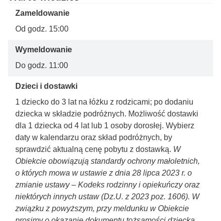
dokonanych przez Travelist, dlatego ich zmiana była
Zameldowanie
możliwa wyłącznie za dopłatą. Przykro nam, jeśli
doszło do nieporozumienia i dziękujemy za przekazane
Od godz. 15:00
uwagi. Pozdrawiam
Wymeldowanie
Do godz. 11:00
Dzieci i dostawki
1 dziecko do 3 lat na łóżku z rodzicami; po dodaniu
dziecka w składzie podróżnych. Możliwość dostawki
dla 1 dziecka od 4 lat lub 1 osoby dorosłej. Wybierz
daty w kalendarzu oraz skład podróżnych, by
sprawdzić aktualną cenę pobytu z dostawką.
W
Obiekcie obowiązują standardy ochrony małoletnich,
o których mowa w ustawie z dnia 28 lipca 2023 r. o
zmianie ustawy – Kodeks rodzinny i opiekuńczy oraz
niektórych innych ustaw (Dz.U. z 2023 poz. 1606). W
związku z powyższym, przy meldunku w Obiekcie
prosimy o okazanie dokumentu tożsamości dziecka