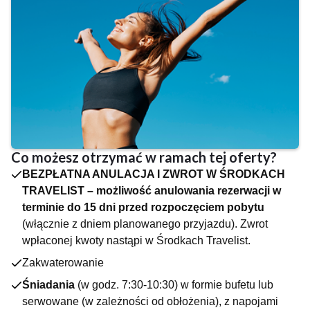
plażowej
- piłkarzyki oraz zestaw do badmintona
- symulator lotów
- spa
- masaże
- zabiegi
DLA NAJMŁODSZYCH
- brodzik
JEDZENIE I PICIE
Hotelowa restauracja to miejsce, które łączy pasję do
gotowania z elegancją i nowoczesnym designem. Oferuje
Co możesz otrzymać w ramach tej oferty?
szeroki wybór dań przygotowanych ze świeżych, lokalnych
BEZPŁATNA ANULACJA I ZWROT W ŚRODKACH
składników, które zachwycają smakiem i jakością. Menu
TRAVELIST – możliwość anulowania rezerwacji w
dostosowane jest do potrzeb gości, obejmując dania kuchni
terminie do 15 dni przed rozpoczęciem pobytu
mazurskiej, polskiej oraz międzynarodowej. Dodatkowo bar
(włącznie z dniem planowanego przyjazdu). Zwrot
oferuje bogaty wybór drinków, koktajli i napojów
wpłaconej kwoty nastąpi w Środkach Travelist.
bezalkoholowych.
Zakwaterowanie
Śniadania
(w godz. 7:30-10:30) w formie bufetu lub
serwowane (w zależności od obłożenia), z napojami