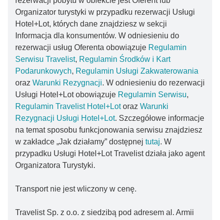
rezerwacji pobytu w obiekcie jest Oferent lub
Organizator turystyki w przypadku rezerwacji Usługi
Hotel+Lot, których dane znajdziesz w sekcji
Informacja dla konsumentów. W odniesieniu do
rezerwacji usług Oferenta obowiązuje
Regulamin
Serwisu Travelist
,
Regulamin Środków i Kart
Podarunkowych
,
Regulamin Usługi Zakwaterowania
oraz
Warunki Rezygnacji
. W odniesieniu do rezerwacji
Usługi Hotel+Lot obowiązuje
Regulamin Serwisu
,
Regulamin Travelist Hotel+Lot
oraz
Warunki
Rezygnacji Usługi Hotel+Lot
. Szczegółowe informacje
na temat sposobu funkcjonowania serwisu znajdziesz
w zakładce „Jak działamy” dostępnej
tutaj
. W
przypadku Usługi Hotel+Lot Travelist działa jako agent
Organizatora Turystyki.
Transport nie jest wliczony w cenę.
Travelist Sp. z o.o. z siedzibą pod adresem al. Armii