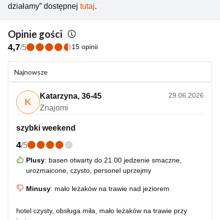
działamy” dostępnej
tutaj
.
Opinie gości
4,7
15 opinii
/
5
Najnowsze
29.06.2026
Katarzyna
,
36-45
K
Znajomi
szybki weekend
4
/
5
Plusy
:
basen otwarty do 21.00 jedzenie smaczne,
urozmaicone, czysto, personel uprzejmy
Minusy
:
mało leżaków na trawie nad jeziorem
hotel czysty, obsługa miła, mało leżaków na trawie przy