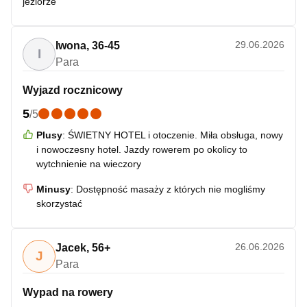
jeziorze
29.06.2026
Iwona
,
36-45
I
Para
Wyjazd rocznicowy
5
/
5
Plusy
:
ŚWIETNY HOTEL i otoczenie. Miła obsługa, nowy
i nowoczesny hotel. Jazdy rowerem po okolicy to
wytchnienie na wieczory
Minusy
:
Dostępność masaży z których nie mogliśmy
skorzystać
26.06.2026
Jacek
,
56+
J
Para
Wypad na rowery