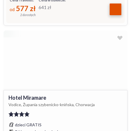
Cena Travelist:
Cena w obiekcie:
577
zł
641
zł
od
2 dorosłych
Hotel Miramare
Vodice, Żupania szybenicko-knińska, Chorwacja
dzieci GRATIS