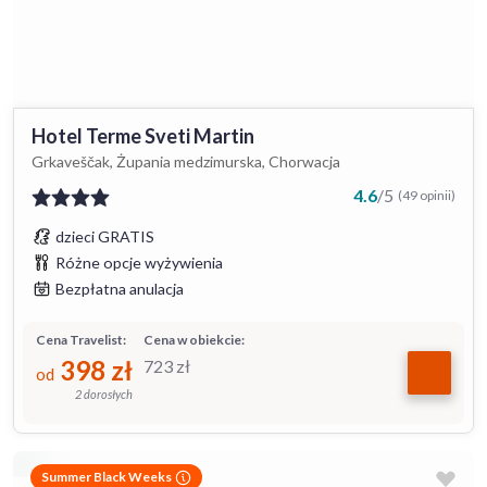
Hotel Terme Sveti Martin
Grkaveščak, Żupania medzimurska, Chorwacja
4.6
/
5
(49 opinii)
dzieci GRATIS
Różne opcje wyżywienia
Bezpłatna anulacja
Cena Travelist:
Cena w obiekcie:
398
zł
723
zł
od
2 dorosłych
Summer Black Weeks