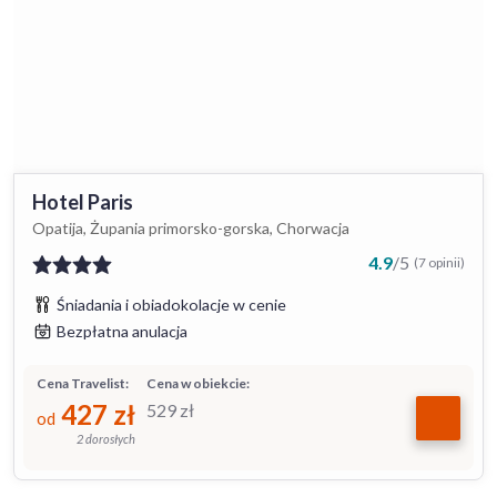
Hotel Paris
Opatija, Żupania primorsko-gorska, Chorwacja
4.9
/
5
(7 opinii)
Śniadania i obiadokolacje w cenie
Bezpłatna anulacja
Cena Travelist:
Cena w obiekcie:
427
zł
529
zł
od
2 dorosłych