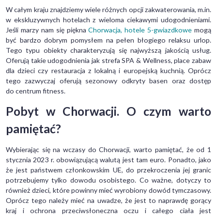
W całym kraju znajdziemy wiele różnych opcji zakwaterowania, m.in.
w ekskluzywnych hotelach z wieloma ciekawymi udogodnieniami.
Jeśli marzy nam się piękna
Chorwacja, hotele 5-gwiazdkowe
mogą
być bardzo dobrym pomysłem na pełen błogiego relaksu urlop.
Tego typu obiekty charakteryzują się najwyższą jakością usług.
Oferują takie udogodnienia jak strefa SPA & Wellness, place zabaw
dla dzieci czy restauracja z lokalną i europejską kuchnią. Oprócz
tego zazwyczaj oferują sezonowy odkryty basen oraz dostęp
do centrum fitness.
Pobyt w Chorwacji. O czym warto
pamiętać?
Wybierając się na wczasy do Chorwacji, warto pamiętać, że od 1
stycznia 2023 r. obowiązującą walutą jest tam euro. Ponadto, jako
że jest państwem członkowskim UE, do przekroczenia jej granic
potrzebujemy tylko dowodu osobistego. Co ważne, dotyczy to
również dzieci, które powinny mieć wyrobiony dowód tymczasowy.
Oprócz tego należy mieć na uwadze, że jest to naprawdę gorący
kraj i ochrona przeciwsłoneczna oczu i całego ciała jest