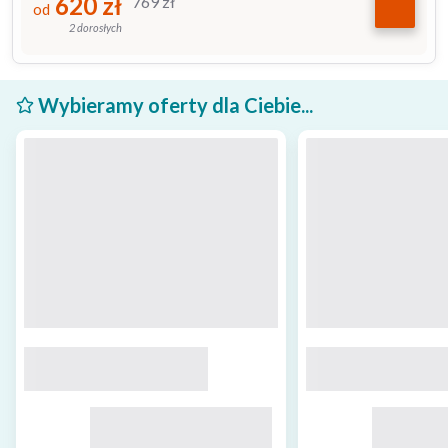
620
zł
769
zł
od
2 dorosłych
Wybieramy oferty dla Ciebie...