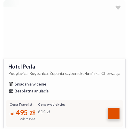
Hotel Perla
Podglavica, Rogoznica, Żupania szybenicko-knińska, Chorwacja
Śniadania w cenie
Bezpłatna anulacja
Cena Travelist:
Cena w obiekcie:
495
zł
614
zł
od
2 dorosłych