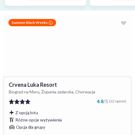
Summer Black Weeks
Crvena Luka Resort
Biograd na Moru, Żupania zadarska, Chorwacja
4.8
/
5
(22 opinie)
Z opcją lotu
Różne opcje wyżywienia
Opcja dla grupy