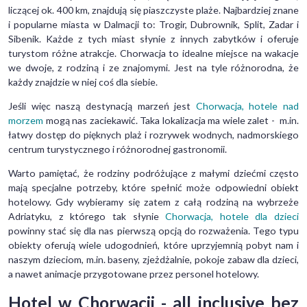
liczącej ok. 400 km, znajdują się piaszczyste plaże. Najbardziej znane
i popularne miasta w Dalmacji to: Trogir, Dubrownik, Split, Zadar i
Sibenik. Każde z tych miast słynie z innych zabytków i oferuje
turystom różne atrakcje. Chorwacja to idealne miejsce na wakacje
we dwoje, z rodziną i ze znajomymi. Jest na tyle różnorodna, że
każdy znajdzie w niej coś dla siebie.
Jeśli więc naszą destynacją marzeń jest
Chorwacja, hotele nad
morzem
mogą nas zaciekawić. Taka lokalizacja ma wiele zalet - m.in.
łatwy dostęp do pięknych plaż i rozrywek wodnych, nadmorskiego
centrum turystycznego i różnorodnej gastronomii.
Warto pamiętać, że rodziny podróżujące z małymi dziećmi często
mają specjalne potrzeby, które spełnić może odpowiedni obiekt
hotelowy. Gdy wybieramy się zatem z całą rodziną na wybrzeże
Adriatyku, z którego tak słynie
Chorwacja, hotele dla dzieci
powinny stać się dla nas pierwszą opcją do rozważenia. Tego typu
obiekty oferują wiele udogodnień, które uprzyjemnią pobyt nam i
naszym dzieciom, m.in. baseny, zjeżdżalnie, pokoje zabaw dla dzieci,
a nawet animacje przygotowane przez personel hotelowy.
Hotel w Chorwacji - all inclusive bez