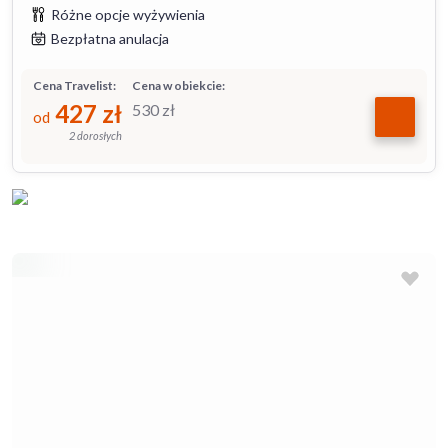
Różne opcje wyżywienia
Bezpłatna anulacja
Cena Travelist:
Cena w obiekcie:
427
zł
530
zł
od
2 dorosłych