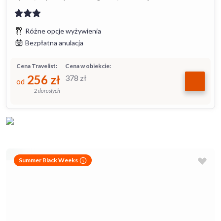
Różne opcje wyżywienia
Bezpłatna anulacja
Cena Travelist:
Cena w obiekcie:
256
zł
378
zł
od
2 dorosłych
Summer Black Weeks