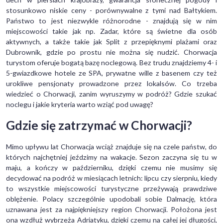
stosunkowo niskie ceny - porównywalne z tymi nad Bałtykiem.
Państwo to jest niezwykle różnorodne - znajdują się w nim
miejscowości takie jak np. Zadar, które są świetne dla osób
aktywnych, a także takie jak Split z przepięknymi plażami oraz
Dubrownik, gdzie po prostu nie można się nudzić. Chorwacja
turystom oferuje bogatą bazę noclegową. Bez trudu znajdziemy 4- i
5-gwiazdkowe hotele ze SPA, prywatne wille z basenem czy też
urokliwe pensjonaty prowadzone przez lokalsów. Co trzeba
wiedzieć o Chorwacji, zanim wyruszymy w podróż? Gdzie szukać
noclegu i jakie kryteria warto wziąć pod uwagę?
Gdzie się zatrzymać w Chorwacji?
Mimo upływu lat Chorwacja wciąż znajduje się na czele państw, do
których najchętniej jeździmy na wakacje. Sezon zaczyna się tu w
maju, a kończy w październiku, dzięki czemu nie musimy się
decydować na podróż w miesiącach letnich: lipcu czy sierpniu, kiedy
to wszystkie miejscowości turystyczne przeżywają prawdziwe
oblężenie. Polacy szczególnie upodobali sobie Dalmację, która
uznawana jest za najpiękniejszy region Chorwacji. Położona jest
ona wzdłuż wybrzeża Adriatyku, dzięki czemu na całej jej długości,