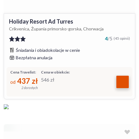
Holiday Resort Ad Turres
Crikvenica, Żupania primorsko-gorska, Chorwacja
4
/
5
(45 opinii)
Śniadania i obiadokolacje w cenie
Bezpłatna anulacja
Cena Travelist:
Cena w obiekcie:
437
zł
546
zł
od
2 dorosłych