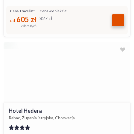
Cena Travelist:
Cena w obiekcie:
605
zł
827
zł
od
2 dorosłych
Hotel Hedera
Rabac, Żupania istryjska, Chorwacja