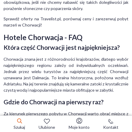
obowiązkowa, jeśli nie chcemy nabawić się takich dolegliwości jak
porażenie słoneczne czy poparzenia skóry.
Sprawdź oferty na Travelist.pl, porównaj ceny i zarezerwuj pobyt
marzeń w Chorwacji!
Hotele Chorwacja - FAQ
Która część Chorwacji jest najpiękniejsza?
Chorwacja znana jest z różnorodności krajobrazów, dlatego wybór
najpiękniejszego regionu zależy od indywidualnych oczekiwań.
Jednak przez wielu turystów za najpiękniejszą część Chorwacji
uznawana jest Dalmacja. To kraina historyczna, położona wzdłuż
Adriatyku. Na jej terenie znajdują się kameralne zatoki z krystalicznie
czystą wodą i najpopularniejsze miasta obfitujące w zabytki.
Gdzie do Chorwacji na pierwszy raz?
Za kierunek pierwszego pobytu w Chorwacji warto obrać miejsce z
łatwym dojazdem i rozbudowaną infrastrukturą turystyczną. Znane
miejsca, takie jak np. Split, Istria, Pag czy Zadar pozwalają połączyć
Szukaj
Ulubione
Moje konto
Kontakt