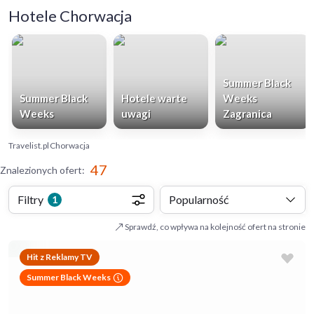
Hotele Chorwacja
Summer Black
Summer Black
Hotele warte
Weeks
Weeks
uwagi
Zagranica
Travelist.pl
Chorwacja
47
Znalezionych ofert
:
Filtry
Popularność
1
Sprawdź, co wpływa na kolejność ofert na stronie
Hit z Reklamy TV
Summer Black Weeks