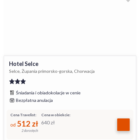
Hotel Selce
Selce, Żupania primorsko-gorska, Chorwacja
Śniadania i obiadokolacje w cenie
Bezpłatna anulacja
Cena Travelist:
Cena w obiekcie:
512
zł
640
zł
od
2 dorosłych