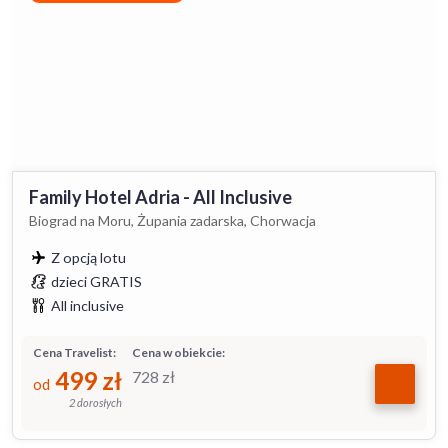
Family Hotel Adria - All Inclusive
Biograd na Moru, Żupania zadarska, Chorwacja
Z opcją lotu
dzieci GRATIS
All inclusive
Cena Travelist:
Cena w obiekcie:
499
zł
728
zł
od
2 dorosłych