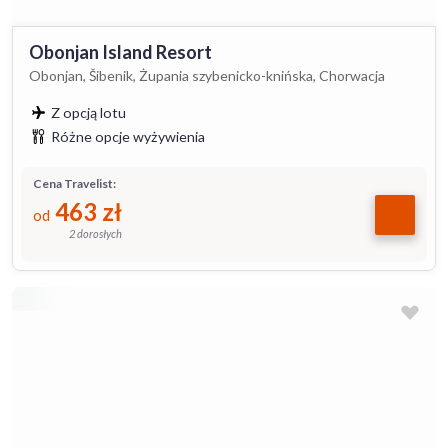
Obonjan Island Resort
Obonjan, Šibenik, Żupania szybenicko-knińska, Chorwacja
Z opcją lotu
Różne opcje wyżywienia
Cena Travelist:
463
zł
od
2 dorosłych