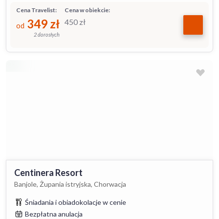
Cena Travelist:
Cena w obiekcie:
349
zł
450
zł
od
2 dorosłych
Centinera Resort
Banjole, Żupania istryjska, Chorwacja
Śniadania i obiadokolacje w cenie
Bezpłatna anulacja