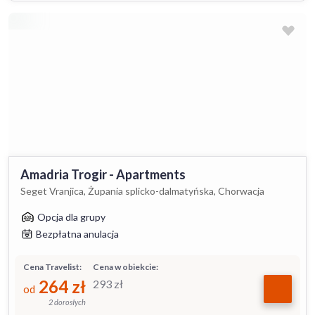
Amadria Trogir - Apartments
Seget Vranjica, Żupania splicko-dalmatyńska, Chorwacja
Opcja dla grupy
Bezpłatna anulacja
Cena Travelist:
Cena w obiekcie:
264
zł
293
zł
od
2 dorosłych