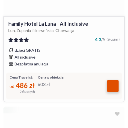
Family Hotel La Luna - All Inclusive
Lun, Żupania licko-seńska, Chorwacja
4.3
/
5
(6 opinii)
dzieci GRATIS
All inclusive
Bezpłatna anulacja
Cena Travelist:
Cena w obiekcie:
486
zł
603
zł
od
2 dorosłych