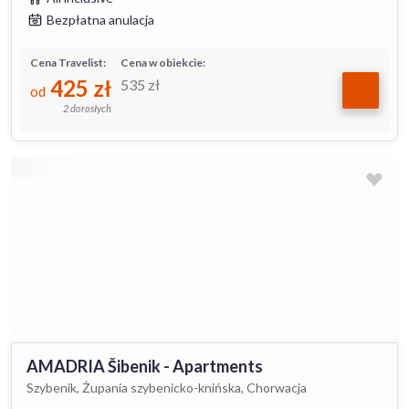
Bezpłatna anulacja
Cena Travelist:
Cena w obiekcie:
425
zł
535
zł
od
2 dorosłych
AMADRIA Šibenik - Apartments
Szybenik, Żupania szybenicko-knińska, Chorwacja