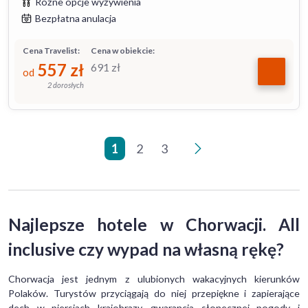
Różne opcje wyżywienia
Bezpłatna anulacja
Cena Travelist:
Cena w obiekcie:
557
zł
691
zł
od
2 dorosłych
1
2
3
>
Najlepsze hotele w Chorwacji. All
inclusive czy wypad na własną rękę?
Chorwacja jest jednym z ulubionych wakacyjnych kierunków
Polaków. Turystów przyciągają do niej przepiękne i zapierające
dech w piersiach krajobrazy, gwarancja słonecznej pogody i