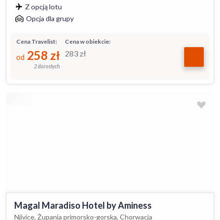
Z opcją lotu
Opcja dla grupy
Cena Travelist:
Cena w obiekcie:
258
zł
283
zł
od
2 dorosłych
Magal Maradiso Hotel by Aminess
Njivice, Żupania primorsko-gorska, Chorwacja