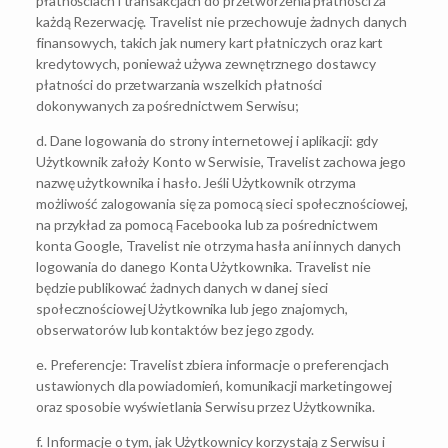
płatnościach i transakcjach do przetworzenia płatności za
każdą Rezerwację. Travelist nie przechowuje żadnych danych
finansowych, takich jak numery kart płatniczych oraz kart
kredytowych, ponieważ używa zewnętrznego dostawcy
płatności do przetwarzania wszelkich płatności
dokonywanych za pośrednictwem Serwisu;
d. Dane logowania do strony internetowej i aplikacji: gdy
Użytkownik założy Konto w Serwisie, Travelist zachowa jego
nazwę użytkownika i hasło. Jeśli Użytkownik otrzyma
możliwość zalogowania się za pomocą sieci społecznościowej,
na przykład za pomocą Facebooka lub za pośrednictwem
konta Google, Travelist nie otrzyma hasła ani innych danych
logowania do danego Konta Użytkownika. Travelist nie
będzie publikować żadnych danych w danej sieci
społecznościowej Użytkownika lub jego znajomych,
obserwatorów lub kontaktów bez jego zgody.
e. Preferencje: Travelist zbiera informacje o preferencjach
ustawionych dla powiadomień, komunikacji marketingowej
oraz sposobie wyświetlania Serwisu przez Użytkownika.
f. Informacje o tym, jak Użytkownicy korzystają z Serwisu i