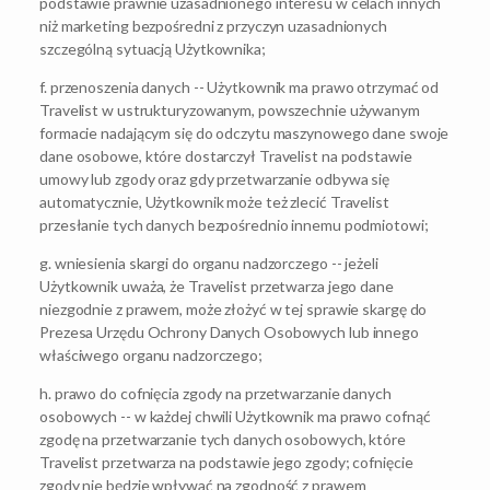
podstawie prawnie uzasadnionego interesu w celach innych
niż marketing bezpośredni z przyczyn uzasadnionych
szczególną sytuacją Użytkownika;
f. przenoszenia danych -- Użytkownik ma prawo otrzymać od
Travelist w ustrukturyzowanym, powszechnie używanym
formacie nadającym się do odczytu maszynowego dane swoje
dane osobowe, które dostarczył Travelist na podstawie
umowy lub zgody oraz gdy przetwarzanie odbywa się
automatycznie, Użytkownik może też zlecić Travelist
przesłanie tych danych bezpośrednio innemu podmiotowi;
g. wniesienia skargi do organu nadzorczego -- jeżeli
Użytkownik uważa, że Travelist przetwarza jego dane
niezgodnie z prawem, może złożyć w tej sprawie skargę do
Prezesa Urzędu Ochrony Danych Osobowych lub innego
właściwego organu nadzorczego;
h. prawo do cofnięcia zgody na przetwarzanie danych
osobowych -- w każdej chwili Użytkownik ma prawo cofnąć
zgodę na przetwarzanie tych danych osobowych, które
Travelist przetwarza na podstawie jego zgody; cofnięcie
zgody nie będzie wpływać na zgodność z prawem