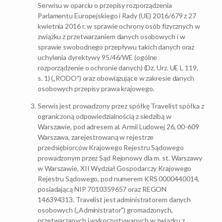
Serwisu w oparciu o przepisy rozporządzenia
Parlamentu Europejskiego i Rady (UE) 2016/679 z 27
kwietnia 2016 r. w sprawie ochrony osób fizycznych w
związku z przetwarzaniem danych osobowych i w
sprawie swobodnego przepływu takich danych oraz
uchylenia dyrektywy 95/46/WE (ogólne
rozporządzenie o ochronie danych) (Dz. Urz. UE L 119,
s. 1) („RODO") oraz obowiązujące w zakresie danych
osobowych przepisy prawa krajowego.
Serwis jest prowadzony przez spółkę Travelist spółka z
ograniczoną odpowiedzialnością z siedzibą w
Warszawie, pod adresem al. Armii Ludowej 26, 00-609
Warszawa, zarejestrowaną w rejestrze
przedsiębiorców Krajowego Rejestru Sądowego
prowadzonym przez Sąd Rejonowy dla m. st. Warszawy
w Warszawie, XII Wydział Gospodarczy Krajowego
Rejestru Sądowego, pod numerem KRS 0000440014,
posiadającą NIP 7010359657 oraz REGON
146394313. Travelist jest administratorem danych
osobowych („Administrator") gromadzonych,
przetwarzanych i wykorzystywanych w związku z