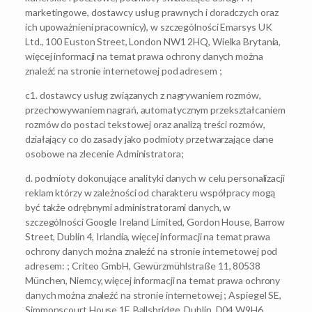
marketingowe, dostawcy usług prawnych i doradczych oraz
ich upoważnieni pracownicy), w szczególności Emarsys UK
Ltd., 100 Euston Street, London NW1 2HQ, Wielka Brytania,
więcej informacji na temat prawa ochrony danych można
znaleźć na stronie internetowej pod adresem ;
c1. dostawcy usług związanych z nagrywaniem rozmów,
przechowywaniem nagrań, automatycznym przekształcaniem
rozmów do postaci tekstowej oraz analizą treści rozmów,
działający co do zasady jako podmioty przetwarzające dane
osobowe na zlecenie Administratora;
d. podmioty dokonujące analityki danych w celu personalizacji
reklam którzy w zależności od charakteru współpracy mogą
być także odrębnymi administratorami danych, w
szczególności Google Ireland Limited, Gordon House, Barrow
Street, Dublin 4, Irlandia, więcej informacji na temat prawa
ochrony danych można znaleźć na stronie internetowej pod
adresem: ; Criteo GmbH, Gewürzmühlstraße 11, 80538
München, Niemcy, więcej informacji na temat prawa ochrony
danych można znaleźć na stronie internetowej ; Aspiegel SE,
Simmonscourt House 1F, Ballsbridge, Dublin, D04 W9H6,