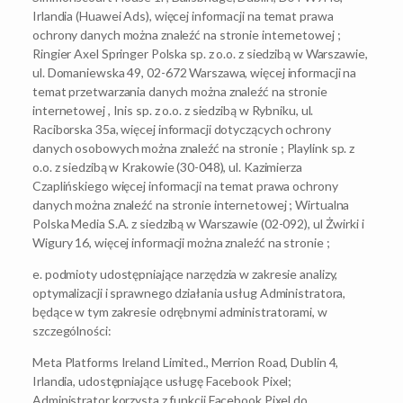
Irlandia (Huawei Ads), więcej informacji na temat prawa
ochrony danych można znaleźć na stronie internetowej ;
Ringier Axel Springer Polska sp. z o.o. z siedzibą w Warszawie,
ul. Domaniewska 49, 02-672 Warszawa, więcej informacji na
temat przetwarzania danych można znaleźć na stronie
internetowej , Inis sp. z o.o. z siedzibą w Rybniku, ul.
Raciborska 35a, więcej informacji dotyczących ochrony
danych osobowych można znaleźć na stronie ; Playlink sp. z
o.o. z siedzibą w Krakowie (30-048), ul. Kazimierza
Czaplińskiego więcej informacji na temat prawa ochrony
danych można znaleźć na stronie internetowej ; Wirtualna
Polska Media S.A. z siedzibą w Warszawie (02-092), ul Żwirki i
Wigury 16, więcej informacji można znaleźć na stronie ;
e. podmioty udostępniające narzędzia w zakresie analizy,
optymalizacji i sprawnego działania usług Administratora,
będące w tym zakresie odrębnymi administratorami, w
szczególności:
Meta Platforms Ireland Limited., Merrion Road, Dublin 4,
Irlandia, udostępniające usługę Facebook Pixel;
Administrator korzysta z funkcji Facebook Pixel do