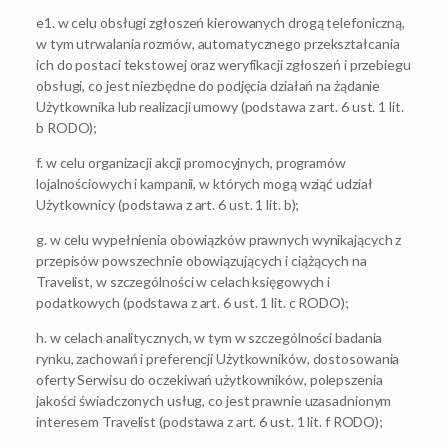
e1. w celu obsługi zgłoszeń kierowanych drogą telefoniczną,
w tym utrwalania rozmów, automatycznego przekształcania
ich do postaci tekstowej oraz weryfikacji zgłoszeń i przebiegu
obsługi, co jest niezbędne do podjęcia działań na żądanie
Użytkownika lub realizacji umowy (podstawa z art. 6 ust. 1 lit.
b RODO);
f. w celu organizacji akcji promocyjnych, programów
lojalnościowych i kampanii, w których mogą wziąć udział
Użytkownicy (podstawa z art. 6 ust. 1 lit. b);
g. w celu wypełnienia obowiązków prawnych wynikających z
przepisów powszechnie obowiązujących i ciążących na
Travelist, w szczególności w celach księgowych i
podatkowych (podstawa z art. 6 ust. 1 lit. c RODO);
h. w celach analitycznych, w tym w szczególności badania
rynku, zachowań i preferencji Użytkowników, dostosowania
oferty Serwisu do oczekiwań użytkowników, polepszenia
jakości świadczonych usług, co jest prawnie uzasadnionym
interesem Travelist (podstawa z art. 6 ust. 1 lit. f RODO);