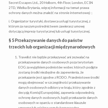
Secret Escapes Ltd., 20 Holborn, 4th Floor, London, EC1N
2TD, Wielka Brytania, więcej informacji na temat prawa
ochrony danych można znaleźć na stronie internetowej: ;
i. Organizator turystyki, dostawca usługi turystycznej, z
którym za naszym pośrednictwem zawierasz umowę
dotyczącą imprezy turystycznej lub usługi turystycznej.
§ 5 Przekazywanie danych do państw
trzecich lub organizacji międzynarodowych
Travelist nie będzie przekazywać ani zezwalać na
przekazywanie danych osobowych poza terytorium
EOG za wyjątkiem podmiotów wobec których podjęte
zostaną środki niezbędne do zapewnienia, że
przekazanie jest zgodne z RODO. Przedmiotowe środki
mogą obejmować w szczególności przekazywanie
danych osobowych odbiorcy w kraju, który zgodnie z
decyzją Komisji Europejskiej, zapewnia odpowiednią
ochronę danych osobowych, bądź przekazanie danych
osobowych w oparciu o standardowe klauzule
umowne lub wiążące reguły korporacyjne