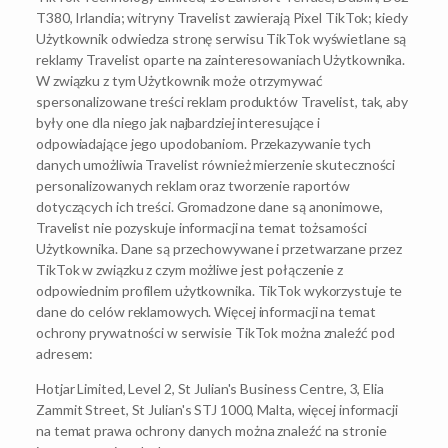
T380, Irlandia; witryny Travelist zawierają Pixel TikTok; kiedy
Użytkownik odwiedza stronę serwisu TikTok wyświetlane są
reklamy Travelist oparte na zainteresowaniach Użytkownika.
W związku z tym Użytkownik może otrzymywać
spersonalizowane treści reklam produktów Travelist, tak, aby
były one dla niego jak najbardziej interesujące i
odpowiadające jego upodobaniom. Przekazywanie tych
danych umożliwia Travelist również mierzenie skuteczności
personalizowanych reklam oraz tworzenie raportów
dotyczących ich treści. Gromadzone dane są anonimowe,
Travelist nie pozyskuje informacji na temat tożsamości
Użytkownika. Dane są przechowywane i przetwarzane przez
TikTok w związku z czym możliwe jest połączenie z
odpowiednim profilem użytkownika. TikTok wykorzystuje te
dane do celów reklamowych. Więcej informacji na temat
ochrony prywatności w serwisie TikTok można znaleźć pod
adresem:
Hotjar Limited, Level 2, St Julian's Business Centre, 3, Elia
Zammit Street, St Julian's STJ 1000, Malta, więcej informacji
na temat prawa ochrony danych można znaleźć na stronie