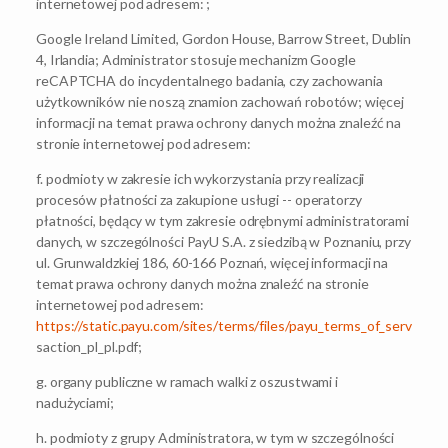
internetowej pod adresem: ;
Google Ireland Limited, Gordon House, Barrow Street, Dublin
4, Irlandia; Administrator stosuje mechanizm Google
reCAPTCHA do incydentalnego badania, czy zachowania
użytkowników nie noszą znamion zachowań robotów; więcej
informacji na temat prawa ochrony danych można znaleźć na
stronie internetowej pod adresem:
f. podmioty w zakresie ich wykorzystania przy realizacji
procesów płatności za zakupione usługi -- operatorzy
płatności, będący w tym zakresie odrębnymi administratorami
danych, w szczególności PayU S.A. z siedzibą w Poznaniu, przy
ul. Grunwaldzkiej 186, 60-166 Poznań, więcej informacji na
temat prawa ochrony danych można znaleźć na stronie
internetowej pod adresem:
https://static.payu.com/sites/terms/files/payu_terms_of_service_si
saction_pl_pl.pdf;
g. organy publiczne w ramach walki z oszustwami i
nadużyciami;
h. podmioty z grupy Administratora, w tym w szczególności