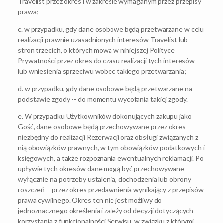
Travelist przez okres i w zakresie wymaganym przez przepisy
prawa;
c. w przypadku, gdy dane osobowe będą przetwarzane w celu
realizacji prawnie uzasadnionych interesów Travelist lub
stron trzecich, o których mowa w niniejszej Polityce
Prywatności przez okres do czasu realizacji tych interesów
lub wniesienia sprzeciwu wobec takiego przetwarzania;
d. w przypadku, gdy dane osobowe będą przetwarzane na
podstawie zgody -- do momentu wycofania takiej zgody.
e. W przypadku Użytkowników dokonujących zakupu jako
Gość, dane osobowe będą przechowywane przez okres
niezbędny do realizacji Rezerwacji oraz obsługi związanych z
nią obowiązków prawnych, w tym obowiązków podatkowych i
księgowych, a także rozpoznania ewentualnych reklamacji. Po
upływie tych okresów dane mogą być przechowywane
wyłącznie na potrzeby ustalenia, dochodzenia lub obrony
roszczeń – przez okres przedawnienia wynikający z przepisów
prawa cywilnego. Okres ten nie jest możliwy do
jednoznacznego określenia i zależy od decyzji dotyczących
korzystania z funkcjonalności Serwisu, w związku z którymi