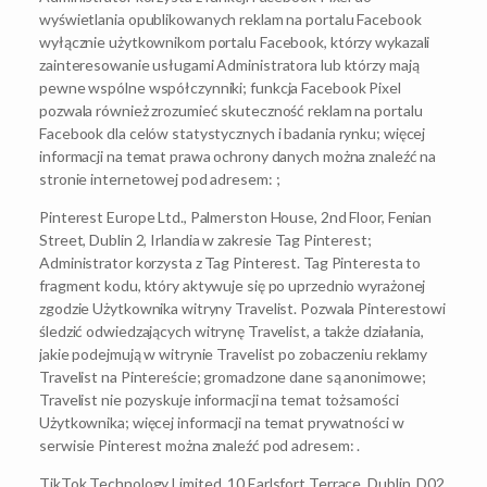
wyświetlania opublikowanych reklam na portalu Facebook
wyłącznie użytkownikom portalu Facebook, którzy wykazali
zainteresowanie usługami Administratora lub którzy mają
pewne wspólne współczynniki; funkcja Facebook Pixel
pozwala również zrozumieć skuteczność reklam na portalu
Facebook dla celów statystycznych i badania rynku; więcej
informacji na temat prawa ochrony danych można znaleźć na
stronie internetowej pod adresem: ;
Pinterest Europe Ltd., Palmerston House, 2nd Floor, Fenian
Street, Dublin 2, Irlandia w zakresie Tag Pinterest;
Administrator korzysta z Tag Pinterest. Tag Pinteresta to
fragment kodu, który aktywuje się po uprzednio wyrażonej
zgodzie Użytkownika witryny Travelist. Pozwala Pinterestowi
śledzić odwiedzających witrynę Travelist, a także działania,
jakie podejmują w witrynie Travelist po zobaczeniu reklamy
Travelist na Pintereście; gromadzone dane są anonimowe;
Travelist nie pozyskuje informacji na temat tożsamości
Użytkownika; więcej informacji na temat prywatności w
serwisie Pinterest można znaleźć pod adresem: .
TikTok Technology Limited, 10 Earlsfort Terrace, Dublin, D02