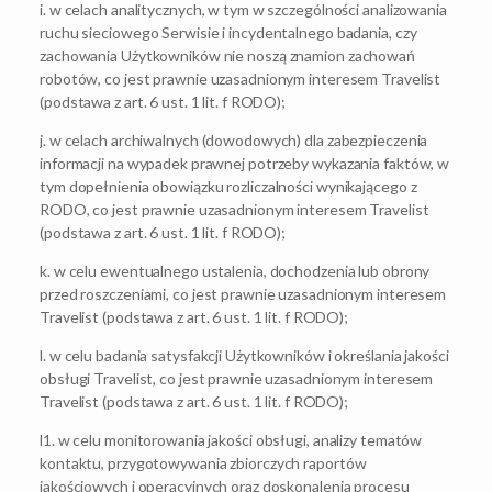
i. w celach analitycznych, w tym w szczególności analizowania
ruchu sieciowego Serwisie i incydentalnego badania, czy
zachowania Użytkowników nie noszą znamion zachowań
robotów, co jest prawnie uzasadnionym interesem Travelist
(podstawa z art. 6 ust. 1 lit. f RODO);
j. w celach archiwalnych (dowodowych) dla zabezpieczenia
informacji na wypadek prawnej potrzeby wykazania faktów, w
tym dopełnienia obowiązku rozliczalności wynikającego z
RODO, co jest prawnie uzasadnionym interesem Travelist
(podstawa z art. 6 ust. 1 lit. f RODO);
k. w celu ewentualnego ustalenia, dochodzenia lub obrony
przed roszczeniami, co jest prawnie uzasadnionym interesem
Travelist (podstawa z art. 6 ust. 1 lit. f RODO);
l. w celu badania satysfakcji Użytkowników i określania jakości
obsługi Travelist, co jest prawnie uzasadnionym interesem
Travelist (podstawa z art. 6 ust. 1 lit. f RODO);
l1. w celu monitorowania jakości obsługi, analizy tematów
kontaktu, przygotowywania zbiorczych raportów
jakościowych i operacyjnych oraz doskonalenia procesu