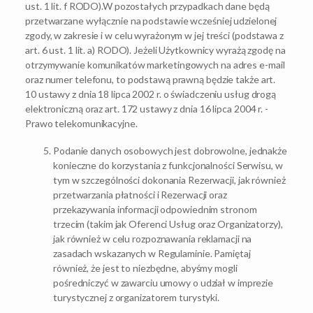
ust. 1 lit. f RODO).W pozostałych przypadkach dane będą
przetwarzane wyłącznie na podstawie wcześniej udzielonej
zgody, w zakresie i w celu wyrażonym w jej treści (podstawa z
art. 6 ust. 1 lit. a) RODO). Jeżeli Użytkownicy wyrażą zgodę na
otrzymywanie komunikatów marketingowych na adres e-mail
oraz numer telefonu, to podstawą prawną będzie także art.
10 ustawy z dnia 18 lipca 2002 r. o świadczeniu usług drogą
elektroniczną oraz art. 172 ustawy z dnia 16 lipca 2004 r. -
Prawo telekomunikacyjne.
Podanie danych osobowych jest dobrowolne, jednakże
konieczne do korzystania z funkcjonalności Serwisu, w
tym w szczególności dokonania Rezerwacji, jak również
przetwarzania płatności i Rezerwacji oraz
przekazywania informacji odpowiednim stronom
trzecim (takim jak Oferenci Usług oraz Organizatorzy),
jak również w celu rozpoznawania reklamacji na
zasadach wskazanych w Regulaminie. Pamiętaj
również, że jest to niezbędne, abyśmy mogli
pośredniczyć w zawarciu umowy o udział w imprezie
turystycznej z organizatorem turystyki.