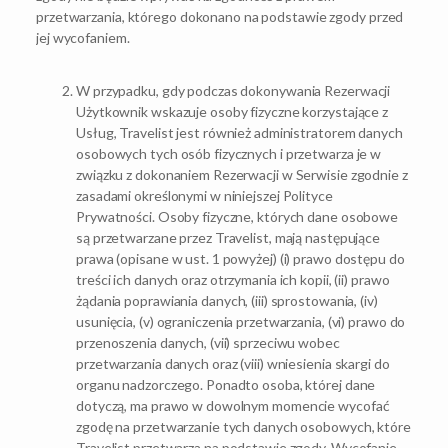
przetwarzania, którego dokonano na podstawie zgody przed
jej wycofaniem.
W przypadku, gdy podczas dokonywania Rezerwacji
Użytkownik wskazuje osoby fizyczne korzystające z
Usług, Travelist jest również administratorem danych
osobowych tych osób fizycznych i przetwarza je w
związku z dokonaniem Rezerwacji w Serwisie zgodnie z
zasadami określonymi w niniejszej Polityce
Prywatności. Osoby fizyczne, których dane osobowe
są przetwarzane przez Travelist, mają następujące
prawa (opisane w ust. 1 powyżej) (i) prawo dostępu do
treści ich danych oraz otrzymania ich kopii, (ii) prawo
żądania poprawiania danych, (iii) sprostowania, (iv)
usunięcia, (v) ograniczenia przetwarzania, (vi) prawo do
przenoszenia danych, (vii) sprzeciwu wobec
przetwarzania danych oraz (viii) wniesienia skargi do
organu nadzorczego. Ponadto osoba, której dane
dotyczą, ma prawo w dowolnym momencie wycofać
zgodę na przetwarzanie tych danych osobowych, które
Travelist przetwarza na podstawie zgody. Wycofanie