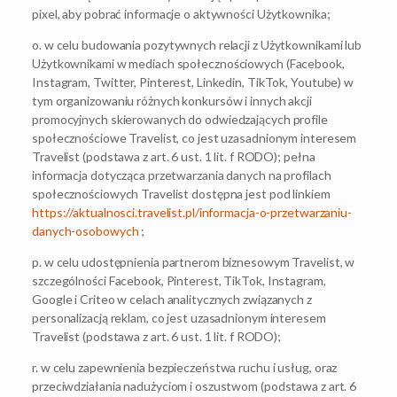
pixel, aby pobrać informacje o aktywności Użytkownika;
o. w celu budowania pozytywnych relacji z Użytkownikami lub
Użytkownikami w mediach społecznościowych (Facebook,
Instagram, Twitter, Pinterest, Linkedin, TikTok, Youtube) w
tym organizowaniu różnych konkursów i innych akcji
promocyjnych skierowanych do odwiedzających profile
społecznościowe Travelist, co jest uzasadnionym interesem
Travelist (podstawa z art. 6 ust. 1 lit. f RODO); pełna
informacja dotycząca przetwarzania danych na profilach
społecznościowych Travelist dostępna jest pod linkiem
https://aktualnosci.travelist.pl/informacja-o-przetwarzaniu-
danych-osobowych
;
p. w celu udostępnienia partnerom biznesowym Travelist, w
szczególności Facebook, Pinterest, TikTok, Instagram,
Google i Criteo w celach analitycznych związanych z
personalizacją reklam, co jest uzasadnionym interesem
Travelist (podstawa z art. 6 ust. 1 lit. f RODO);
r. w celu zapewnienia bezpieczeństwa ruchu i usług, oraz
przeciwdziałania nadużyciom i oszustwom (podstawa z art. 6