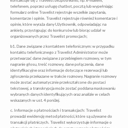
kontaktuje się z Travelist bezpośrednio, np. e-mailem,
telefonem, poprzez usługę chatbot, pocztą lub wypełniając
formularz online Travelist rejestruje wszelkie zapytania,
komentarze i opinie. Travelist rejestruje również komentarze i
opinie, które wyraża dany Użytkownik, odpowiadając na
ankiety, przystępując do konkursów lub biorąc udział w
organizowanych przez Travelist promocjach;
b1. Dane związane z kontaktem telefonicznym: w przypadku
kontaktu telefonicznego z Travelist Administrator może
przetwarzać dane związane z przebiegiem rozmowy, w tym
nagranie głosu, treść rozmowy, dane połączenia, dane
identyfikacyjne oraz informacje dotyczące rezerwacji lub
zgłoszenia przekazane w trakcie rozmowy. Nagranie rozmowy
może zostać automatycznie przekształcone do postaci
tekstowej, a transkrypcja może zostać poddana maskowaniu
wybranych danych identyfikujących oraz analizie w celach
wskazanych w ust. 4 poniżej.
c. Informacje o płatnościach i transakcjach: Travelist
prowadzi ewidencję metod płatności, które są używane do
transakcji płatniczych. Travelist wykorzystuje informacje o