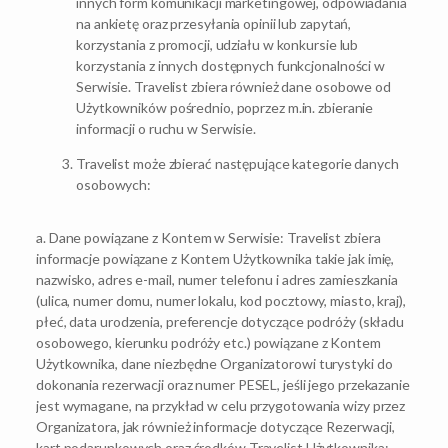
innych form komunikacji marketingowej, odpowiadania
na ankietę oraz przesyłania opinii lub zapytań,
korzystania z promocji, udziału w konkursie lub
korzystania z innych dostępnych funkcjonalności w
Serwisie. Travelist zbiera również dane osobowe od
Użytkowników pośrednio, poprzez m.in. zbieranie
informacji o ruchu w Serwisie.
Travelist może zbierać następujące kategorie danych
osobowych:
a. Dane powiązane z Kontem w Serwisie: Travelist zbiera
informacje powiązane z Kontem Użytkownika takie jak imię,
nazwisko, adres e-mail, numer telefonu i adres zamieszkania
(ulica, numer domu, numer lokalu, kod pocztowy, miasto, kraj),
płeć, data urodzenia, preferencje dotyczące podróży (składu
osobowego, kierunku podróży etc.) powiązane z Kontem
Użytkownika, dane niezbędne Organizatorowi turystyki do
dokonania rezerwacji oraz numer PESEL, jeśli jego przekazanie
jest wymagane, na przykład w celu przygotowania wizy przez
Organizatora, jak również informacje dotyczące Rezerwacji,
kart podarunkowych oraz środków Travelist Użytkownika;