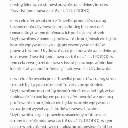
obsługi klienta, co stanowi prawnie uzasadniony interes
Travelist (podstawa z art. 6 ust. 1 lit. f RODO);
m. w celu oferowania przez Travelist produktów i usług
bezpośrednio Użytkownikom (marketing bezpośredni i
remarketing), w tym dobierania ich pod kątem potrzeb
Użytkowników z pomocą profilowania, które jednak nie będzie
istotnie wpływać na sytuację ani wywoływać skutków
prawnych wobec Użytkownika, co jest prawnie uzasadnionym
interesem Travelist (podstawa z art. 6 ust. 1 lit. f RODO); w
tym celu zewnętrzni dostawcy instalują np. odpowiedni kod
lub pixel, aby pobrać informacje o aktywności Użytkownika;
n. w celu oferowania przez Travelist produktów i usług stron
trzecich będących partnerami Travelist, bezpośrednio
Użytkownikom (marketing bezpośredni i remarketing), w tym
dobieranie ich pod kątem potrzeb Użytkowników z pomocą
profilowania, które jednak nie będzie istotnie wpływać na
sytuację ani wywoływać skutków prawnych wobec
Użytkownika, co jest prawnie uzasadnionym interesem
strony trzeciej (podstawa z art. 6 ust. 1 lit. f RODO); w tym
celu zewnętrzni dostawcy instalują np. odpowiedni kod lub