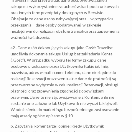
Travelist może przetwarzać dane osobowe związane z
zakupem i wykorzystaniem voucherów, kart podarunkowych
oraz innych form przedpłaty dostępnych w Serwisie.
Obejmuje to dane osoby nabywającej oraz – w przypadku
przekazania – dane osoby obdarowanej, w zakresie
niezbędnym do realizacji i obsługi transakcji oraz zapewnienia
ważności świadczenia.
a2 . Dane osób dokonujących zakupu jako Gość: Travelist
umożliwia dokonanie zakupu Usług bez zakładania Konta
(„Gość”). W przypadku wyboru tej formy zakupu, dane
osobowe przekazane przez Użytkownika (takie jak imię,
nazwisko, adres e-mail, numer telefonu, dane niezbędne do
realizacji Rezerwacji oraz ewentualne dane do płatności) są
przetwarzane wyłącznie w celu realizacji Rezerwacji, obsługi
płatności oraz zapewnienia zgodności z obowiązkami
prawnymi. Dane te nie są powiązywane z Kontem, o ile nie
zostanie ono założone lub Użytkownik nie wyrazi takiej woli.
W odniesieniu do marketingu bezpośredniego zastosowanie
mają zasady ogólne opisane w § 10.
b. Zapytania, komentarze i opinie: Kiedy Użytkownik