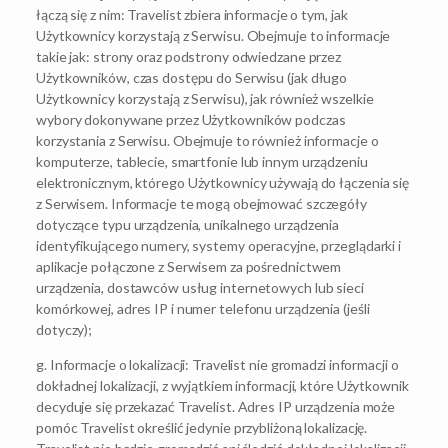
łączą się z nim: Travelist zbiera informacje o tym, jak
Użytkownicy korzystają z Serwisu. Obejmuje to informacje
takie jak: strony oraz podstrony odwiedzane przez
Użytkowników, czas dostępu do Serwisu (jak długo
Użytkownicy korzystają z Serwisu), jak również wszelkie
wybory dokonywane przez Użytkowników podczas
korzystania z Serwisu. Obejmuje to również informacje o
komputerze, tablecie, smartfonie lub innym urządzeniu
elektronicznym, którego Użytkownicy używają do łączenia się
z Serwisem. Informacje te mogą obejmować szczegóły
dotyczące typu urządzenia, unikalnego urządzenia
identyfikującego numery, systemy operacyjne, przeglądarki i
aplikacje połączone z Serwisem za pośrednictwem
urządzenia, dostawców usług internetowych lub sieci
komórkowej, adres IP i numer telefonu urządzenia (jeśli
dotyczy);
g. Informacje o lokalizacji: Travelist nie gromadzi informacji o
dokładnej lokalizacji, z wyjątkiem informacji, które Użytkownik
decyduje się przekazać Travelist. Adres IP urządzenia może
pomóc Travelist określić jedynie przybliżoną lokalizację.