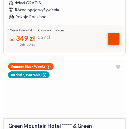
dzieci GRATIS
Różne opcje wyżywienia
Pokoje Rodzinne
Cena Travelist:
Cena w obiekcie:
349
zł
557
zł
od
2 dorosłych
Summer Black Weeks
Im dłużej tym taniej
Green Mountain Hotel ***** & Green