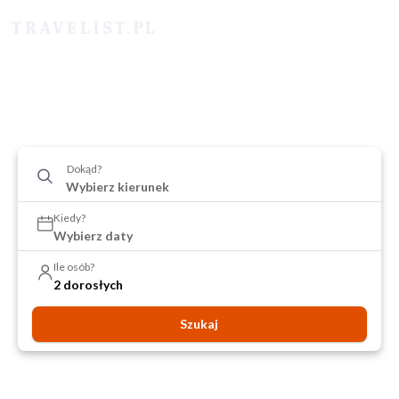
Dokąd?
Kiedy?
Wybierz daty
Ile osób?
2 dorosłych
Szukaj