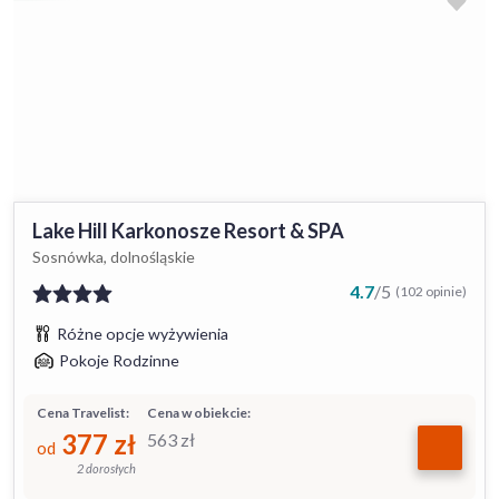
Lake Hill Karkonosze Resort & SPA
Sosnówka, dolnośląskie
4.7
/
5
(102 opinie)
Różne opcje wyżywienia
Pokoje Rodzinne
Cena Travelist:
Cena w obiekcie:
377
zł
563
zł
od
2 dorosłych