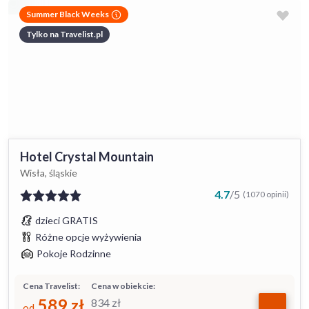
Summer Black Weeks
Tylko na Travelist.pl
Hotel Crystal Mountain
Wisła, śląskie
4.7
/
5
(1070 opinii)
dzieci GRATIS
Różne opcje wyżywienia
Pokoje Rodzinne
Cena Travelist:
Cena w obiekcie:
589
zł
834
zł
od