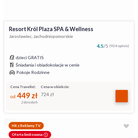
Resort Król Plaza SPA & Wellness
Jarosławiec, zachodniopomorskie
4.5
/
5
(924 opinie)
dzieci GRATIS
Śniadania i obiadokolacje w cenie
Pokoje Rodzinne
Cena Travelist:
Cena w obiekcie:
449
zł
724
zł
od
2 dorosłych
Hit z Reklamy TV
Oferta limitowana