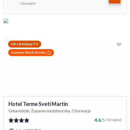
2 dorosłych
Hit z Reklamy TV
Summer Black Weeks
Hotel Terme Sveti Martin
Grkaveščak, Żupania medzimurska, Chorwacja
4.6
/
5
(50 opinii)