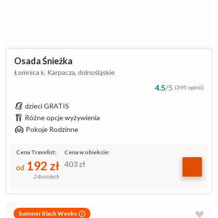
Osada Śnieżka
Łomnica k. Karpacza, dolnośląskie
4.5
/
5
(395 opinii)
dzieci GRATIS
Różne opcje wyżywienia
Pokoje Rodzinne
Cena Travelist:
Cena w obiekcie:
192
zł
403
zł
od
2 dorosłych
Summer Black Weeks