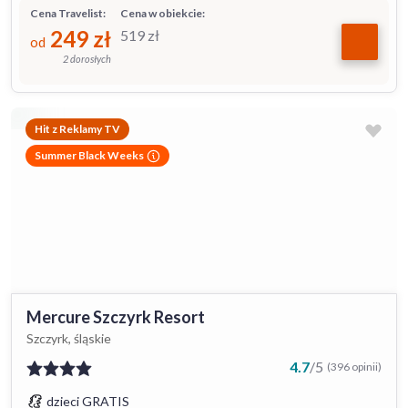
Cena Travelist:
Cena w obiekcie:
249
zł
519
zł
od
2 dorosłych
Hit z Reklamy TV
Summer Black Weeks
Mercure Szczyrk Resort
Szczyrk, śląskie
4.7
/
5
(396 opinii)
dzieci GRATIS