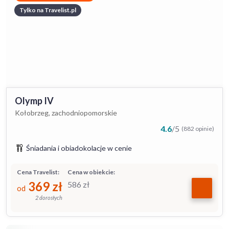
Tylko na Travelist.pl
Olymp IV
Kołobrzeg, zachodniopomorskie
4.6
/
5
(882 opinie)
Śniadania i obiadokolacje w cenie
Cena Travelist:
Cena w obiekcie:
369
zł
586
zł
od
2 dorosłych