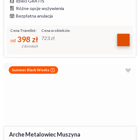
dzieci GRATIS
Różne opcje wyżywienia
Bezpłatna anulacja
Cena Travelist:
Cena w obiekcie:
398
zł
723
zł
od
2 dorosłych
Summer Black Weeks
Arche Metalowiec Muszyna