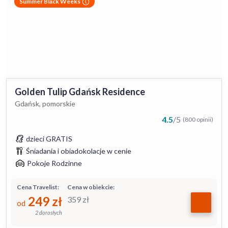
Summer Black Weeks
Golden Tulip Gdańsk Residence
Gdańsk, pomorskie
4.5
/
5
(800 opinii)
dzieci GRATIS
Śniadania i obiadokolacje w cenie
Pokoje Rodzinne
Cena Travelist:
Cena w obiekcie:
249
zł
359
zł
od
2 dorosłych