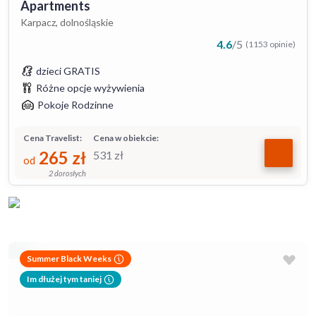
Apartments
Karpacz, dolnośląskie
4.6
/
5
(1153 opinie)
dzieci GRATIS
Różne opcje wyżywienia
Pokoje Rodzinne
Cena Travelist:
Cena w obiekcie:
265
zł
531
zł
od
2 dorosłych
Summer Black Weeks
Im dłużej tym taniej