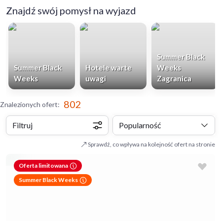
Znajdź swój pomysł na wyjazd
Summer Black
Summer Black
Hotele warte
Weeks
Weeks
uwagi
Zagranica
802
Znalezionych ofert
:
Filtruj
Popularność
Sprawdź, co wpływa na kolejność ofert na stronie
Oferta limitowana
Summer Black Weeks