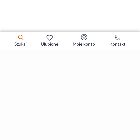
Szukaj
Ulubione
Moje konto
Kontakt
Zapisz się do newslettera i zgarniaj
najlepsze oferty
Zapisuję się
Zapisując się, akceptujesz
Regulaminy
i
Polityka prywatności
.