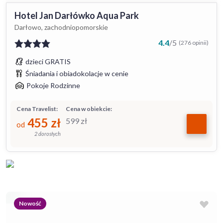
Hotel Jan Darłówko Aqua Park
Darłowo, zachodniopomorskie
4.4
/
5
(276 opinii)
dzieci GRATIS
Śniadania i obiadokolacje w cenie
Pokoje Rodzinne
Cena Travelist:
Cena w obiekcie:
455
zł
599
zł
od
2 dorosłych
Nowość