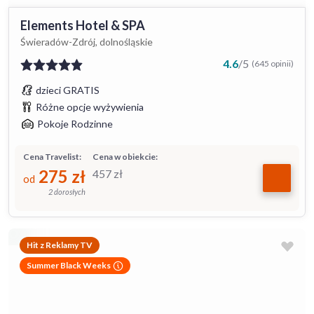
Elements Hotel & SPA
Świeradów-Zdrój, dolnośląskie
4.6
/
5
(645 opinii)
dzieci GRATIS
Różne opcje wyżywienia
Pokoje Rodzinne
Cena Travelist:
Cena w obiekcie:
275
zł
457
zł
od
2 dorosłych
Hit z Reklamy TV
Summer Black Weeks