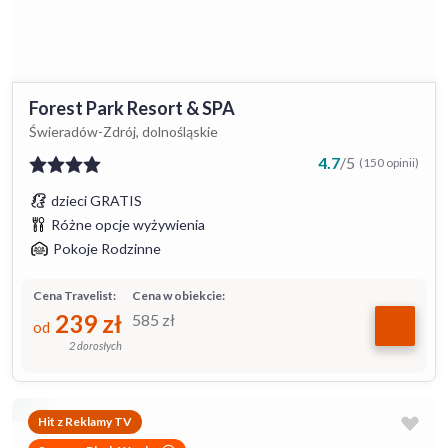
Forest Park Resort & SPA
Świeradów-Zdrój, dolnośląskie
4.7
/
5
(150 opinii)
dzieci GRATIS
Różne opcje wyżywienia
Pokoje Rodzinne
Cena Travelist:
Cena w obiekcie:
239
zł
585
zł
od
2 dorosłych
Hit z Reklamy TV