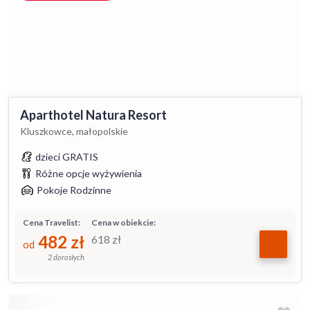
Aparthotel Natura Resort
Kluszkowce, małopolskie
dzieci GRATIS
Różne opcje wyżywienia
Pokoje Rodzinne
Cena Travelist:
Cena w obiekcie:
482
zł
618
zł
od
2 dorosłych