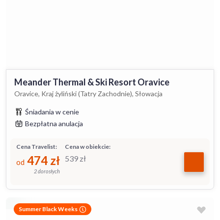
Meander Thermal & Ski Resort Oravice
Oravice, Kraj żyliński (Tatry Zachodnie), Słowacja
Śniadania w cenie
Bezpłatna anulacja
Cena Travelist:
Cena w obiekcie:
474
zł
539
zł
od
2 dorosłych
Summer Black Weeks