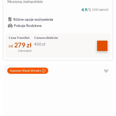
Muszyna, małopolskie
4.9
/
5
(103 opinie)
Różne opcje wyżywienia
Pokoje Rodzinne
Cena Travelist:
Cena w obiekcie:
279
zł
410
zł
od
2 dorosłych
Summer Black Weeks