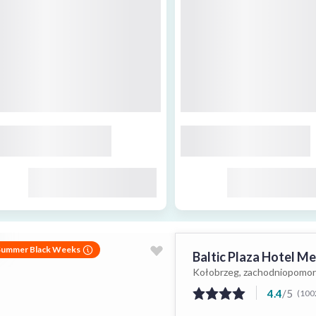
Summer Black Weeks
Baltic Plaza Hotel Me
Kołobrzeg, zachodniopomor
4.4
/
5
(100