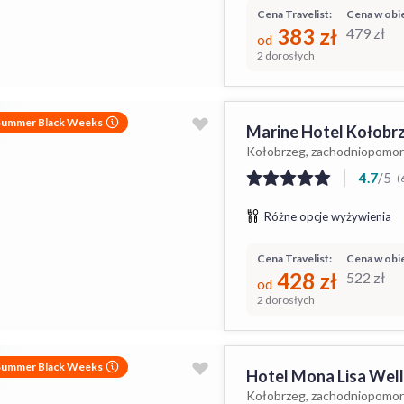
Cena Travelist:
Cena w obie
383
zł
479
zł
od
2 dorosłych
Summer Black Weeks
Marine Hotel Kołobr
Kołobrzeg, zachodniopomor
4.7
/
5
(
Różne opcje wyżywienia
Cena Travelist:
Cena w obie
428
zł
522
zł
od
2 dorosłych
Summer Black Weeks
Hotel Mona Lisa Well
Kołobrzeg, zachodniopomor