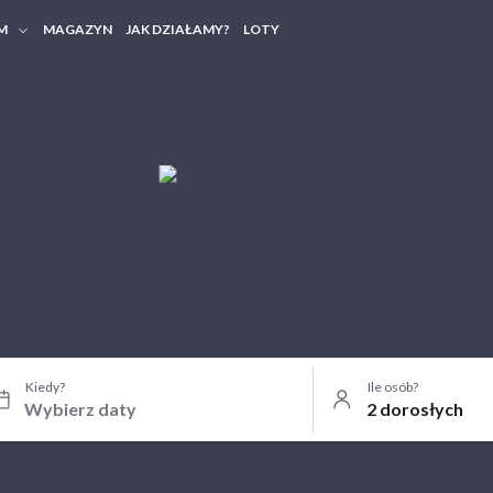
M
MAGAZYN
JAK DZIAŁAMY?
LOTY
HERY FIRMOWE
TANIA GRUPOWE
Kiedy?
Ile osób?