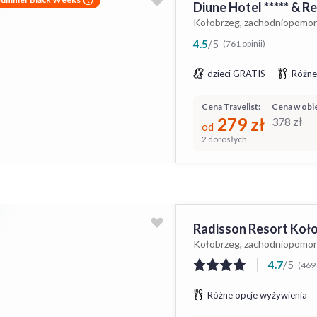
Diune Hotel ***** & R
Kołobrzeg, zachodniopomor
4.5
/
5
(761 opinii)
dzieci GRATIS
Różne
Cena Travelist:
Cena w obie
279
zł
378
zł
od
2 dorosłych
Radisson Resort Koł
Kołobrzeg, zachodniopomor
4.7
/
5
(469 
Różne opcje wyżywienia