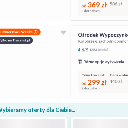
369
zł
586
zł
od
2 dorosłych
Summer Black Weeks
Ośrodek Wypoczynk
ylko na Travelist.pl
Kołobrzeg, zachodniopomor
4.6
/
5
(283 opinie)
Różne opcje wyżywienia
Cena Travelist:
Cena w obie
299
zł
440
zł
od
2 dorosłych
ybieramy oferty dla Ciebie...