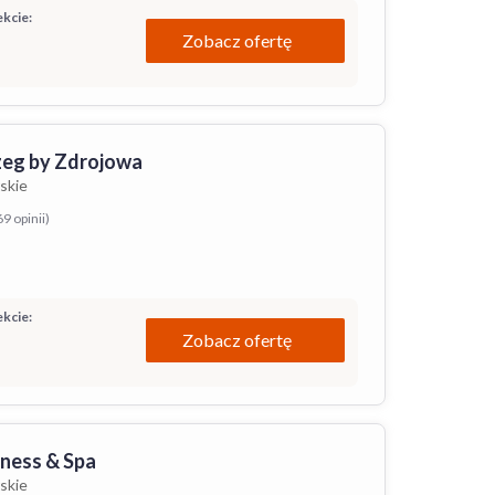
kcie:
Zobacz ofertę
zeg by Zdrojowa
skie
69 opinii)
kcie:
Zobacz ofertę
ness & Spa
skie