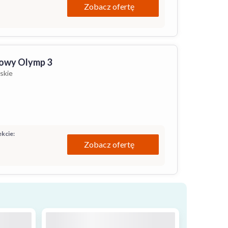
Zobacz ofertę
owy Olymp 3
skie
kcie:
Zobacz ofertę