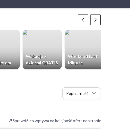
Wakacje z
Weekend Last
Chorwacja
iorem
dziećmi GRATIS
Minute
Dzieci Gr
Popularność
Sprawdź, co wpływa na kolejność ofert na stronie