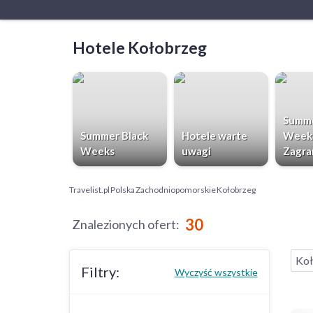
Hotele Kołobrzeg
Summe
Summer Black
Hotele warte
Week
Weeks
uwagi
Zagra
Travelist.pl
Polska
Zachodniopomorskie
Kołobrzeg
30
Znalezionych ofert
:
Koł
Filtry:
Wyczyść wszystkie