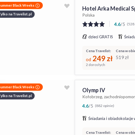
Summer Black Weeks
Hotel Arka Medical S
ylko na Travelist.pl
Polska
4.6
/
5
(5281
dzieci GRATIS
Śniada
Cena Travelist:
Cena w obie
249
zł
519
zł
od
2 dorosłych
Summer Black Weeks
Olymp IV
ylko na Travelist.pl
Kołobrzeg, zachodniopomor
4.6
/
5
(882 opinie)
Śniadania i obiadokolacje 
Cena Travelist:
Cena w obie