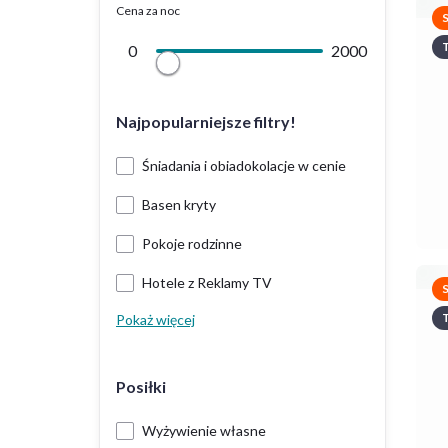
Cena za noc
T
0
2000
Najpopularniejsze filtry!
Śniadania i obiadokolacje w cenie
Basen kryty
Pokoje rodzinne
Hotele z Reklamy TV
T
Pokaż więcej
Posiłki
Wyżywienie własne