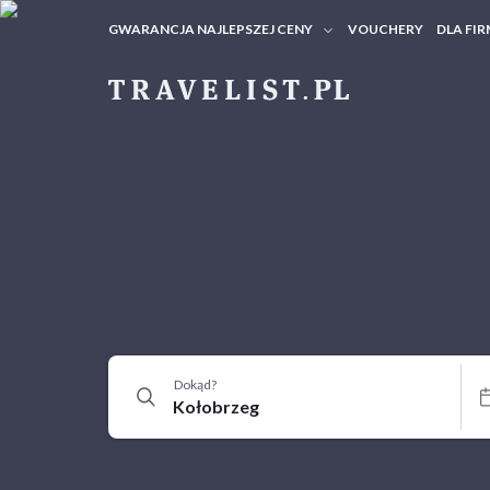
GWARANCJA NAJLEPSZEJ CENY
VOUCHERY
DLA FIR
VOUC
ZAPY
Dokąd?