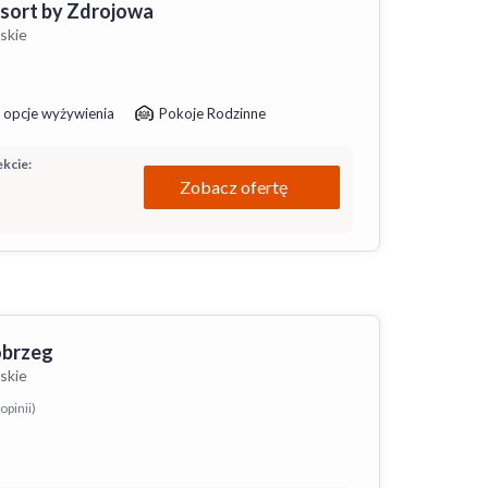
esort by Zdrojowa
skie
 opcje wyżywienia
Pokoje Rodzinne
kcie:
Zobacz ofertę
obrzeg
skie
opinii)