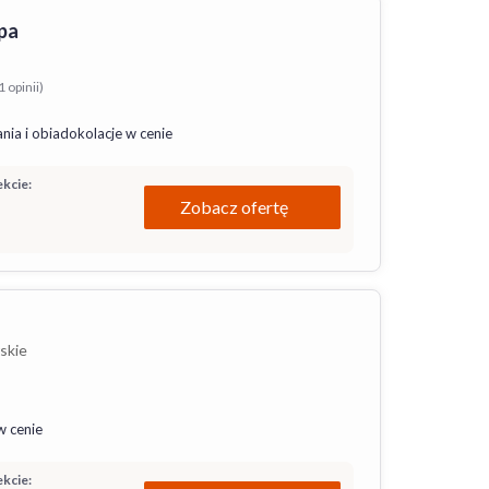
pa
 opinii)
nia i obiadokolacje w cenie
kcie:
Zobacz ofertę
skie
w cenie
kcie: