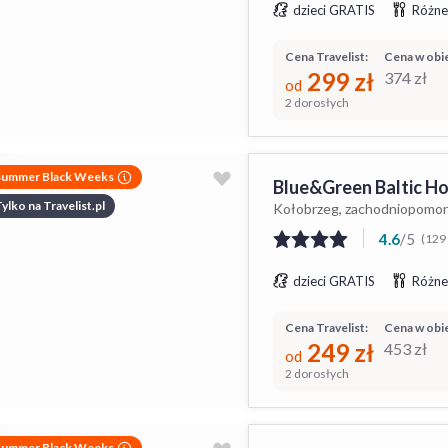
dzieci GRATIS
Różne
Cena Travelist:
Cena w obie
299
zł
374
zł
od
2 dorosłych
Summer Black Weeks
Blue&Green Baltic Ho
ylko na Travelist.pl
Kołobrzeg, zachodniopomor
4.6
/
5
(129 
dzieci GRATIS
Różne
Cena Travelist:
Cena w obie
249
zł
453
zł
od
2 dorosłych
Summer Black Weeks