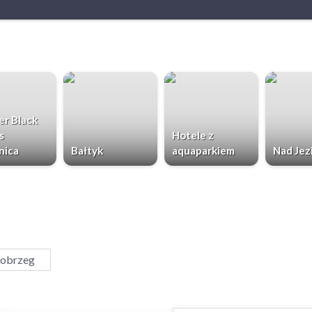
r Black
s
Hotele z
nica
Bałtyk
aquaparkiem
Nad Jez
obrzeg