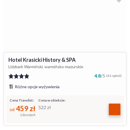
Hotel Krasicki History & SPA
Lidzbark Warmiński, warmińsko-mazurskie
4.8
/
5
(61 opinii)
Różne opcje wyżywienia
Cena Travelist:
Cena w obiekcie:
459
zł
522
zł
od
2 dorosłych