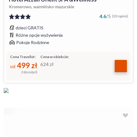
Kromerowo, warmińsko-mazurskie
4.6
/
5
(30 opinii)
dzieci GRATIS
Różne opcje wyżywienia
Pokoje Rodzinne
Cena Travelist:
Cena w obiekcie:
499
zł
624
zł
od
2 dorosłych