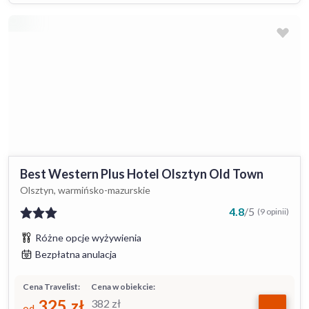
Best Western Plus Hotel Olsztyn Old Town
Olsztyn, warmińsko-mazurskie
4.8
/
5
(9 opinii)
Różne opcje wyżywienia
Bezpłatna anulacja
Cena Travelist:
Cena w obiekcie:
325
zł
382
zł
od