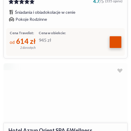
4.7
/
5
(335 opinii)
Śniadania i obiadokolacje w cenie
Pokoje Rodzinne
Cena Travelist:
Cena w obiekcie:
614
zł
945
zł
od
2 dorosłych
Hotel Azzun Orient SPA &Wellness