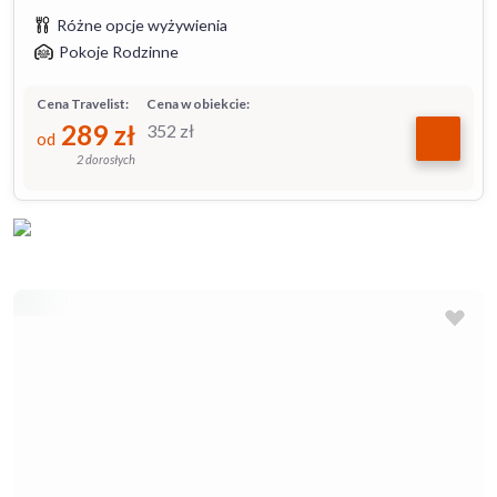
Różne opcje wyżywienia
Pokoje Rodzinne
Cena Travelist:
Cena w obiekcie:
289
zł
352
zł
od
2 dorosłych