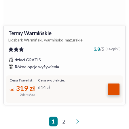
Termy Warmińskie
Lidzbark Warmiński, warmińsko-mazurskie
3.8
/
5
(14 opinii)
dzieci GRATIS
Różne opcje wyżywienia
Cena Travelist:
Cena w obiekcie:
319
zł
614
zł
od
2 dorosłych
1
2
>