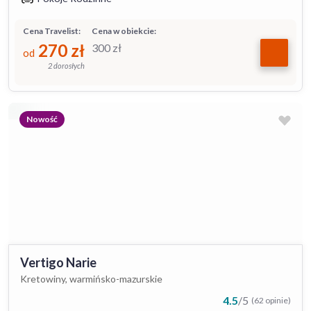
Cena Travelist:
Cena w obiekcie:
270
zł
300
zł
od
2 dorosłych
Nowość
Vertigo Narie
Kretowiny, warmińsko-mazurskie
4.5
/
5
(62 opinie)