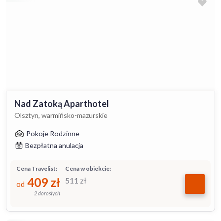
Nad Zatoką Aparthotel
Olsztyn, warmińsko-mazurskie
Pokoje Rodzinne
Bezpłatna anulacja
Cena Travelist:
Cena w obiekcie:
409
zł
511
zł
od
2 dorosłych