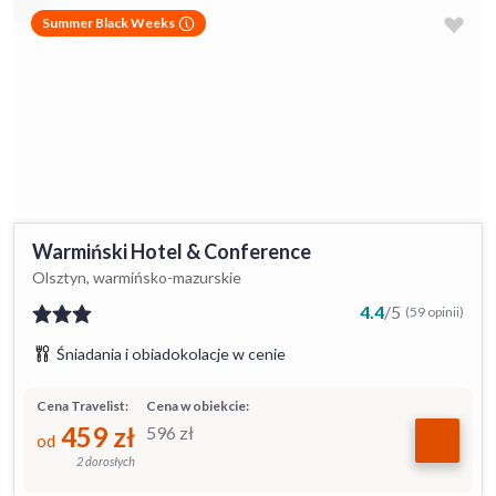
Summer Black Weeks
Warmiński Hotel & Conference
Olsztyn, warmińsko-mazurskie
4.4
/
5
(59 opinii)
Śniadania i obiadokolacje w cenie
Cena Travelist:
Cena w obiekcie:
459
zł
596
zł
od
2 dorosłych