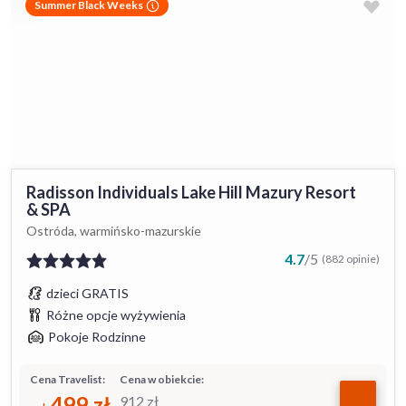
Summer Black Weeks
Radisson Individuals Lake Hill Mazury Resort
& SPA
Ostróda, warmińsko-mazurskie
4.7
/
5
(882 opinie)
dzieci GRATIS
Różne opcje wyżywienia
Pokoje Rodzinne
Cena Travelist:
Cena w obiekcie:
499
zł
912
zł