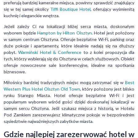
preferują bardziej kameralne miejsca, powinny sprawdzić znajdujący
się w tej samej okolicy
Tiffi Boutique Hotel
, oferujący wyśmienitą
kuchnię i eleganckie wnętrza.
Jeżeli zależy Ci na lokalizacji bliżej serca miasta, doskonałym
wyborem będzie
Hampton by Hilton Olsztyn
. Hotel jest położony
w samym centrum Olsztyna. Oferuje bezpłatne Wi-Fi, parking oraz
duże pokoje i apartamenty, które idealnie nadają się na dłuższy
pobyt.
Warmiński Hotel & Conference
to z kolei propozycja dla
tych, którzy wybierają się do Olsztyna w celach służbowych. Obiekt
oferuje nowoczesne sale konferencyjne, idealne na spotkania
biznesowe.
Miłośnicy bardziej tradycyjnych miejsc mogą zatrzymać się w
Best
Western Plus Hotel Olsztyn Old Town
, który położony jest blisko
rynku Starego Miasta. Hotel oferuje bezpłatne Wi-Fi i jest
popularnym wyborem wśród gości dzięki doskonałej lokalizacji w
samym sercu Olsztyna. Jeśli szukasz miejsca z historią, w Hotelu
Pod Zamkiem zarezerwujesz klimatyczne pokoje w bezpośrednim
sąsiedztwie najważniejszych zabytków miasta.
Gdzie najlepiej zarezerwować hotel w