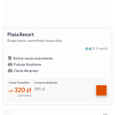
Plaża Resort
Bogaczewo, warmińsko-mazurskie
4.6
/
5
(5 opinii)
Różne opcje wyżywienia
Pokoje Rodzinne
Opcja dla grupy
Cena Travelist:
Cena w obiekcie:
320
zł
395
zł
od
2 dorosłych