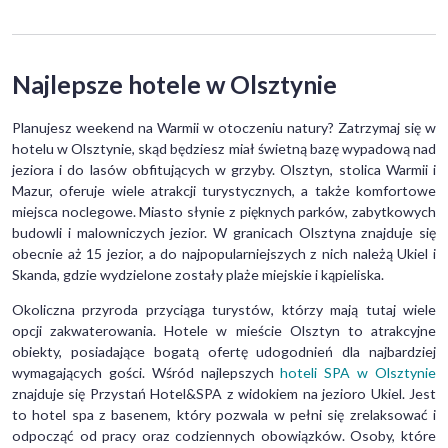
Najlepsze hotele w Olsztynie
Planujesz weekend na Warmii w otoczeniu natury? Zatrzymaj się w
hotelu w Olsztynie, skąd będziesz miał świetną bazę wypadową nad
jeziora i do lasów obfitujących w grzyby. Olsztyn, stolica Warmii i
Mazur, oferuje wiele atrakcji turystycznych, a także komfortowe
miejsca noclegowe. Miasto słynie z pięknych parków, zabytkowych
budowli i malowniczych jezior. W granicach Olsztyna znajduje się
obecnie aż 15 jezior, a do najpopularniejszych z nich należą Ukiel i
Skanda, gdzie wydzielone zostały plaże miejskie i kąpieliska.
Okoliczna przyroda przyciąga turystów, którzy mają tutaj wiele
opcji zakwaterowania. Hotele w mieście Olsztyn to atrakcyjne
obiekty, posiadające bogatą ofertę udogodnień dla najbardziej
wymagających gości. Wśród najlepszych
hoteli SPA w Olsztynie
znajduje się Przystań Hotel&SPA z widokiem na jezioro Ukiel. Jest
to hotel spa z basenem, który pozwala w pełni się zrelaksować i
odpocząć od pracy oraz codziennych obowiązków. Osoby, które