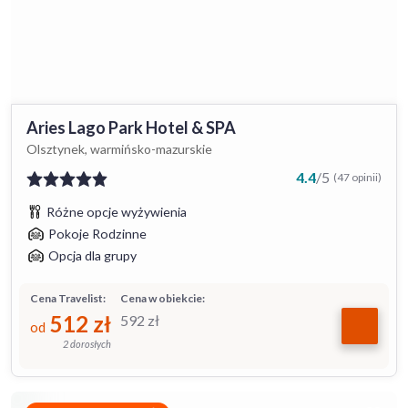
Aries Lago Park Hotel & SPA
Olsztynek, warmińsko-mazurskie
4.4
/
5
(47 opinii)
Różne opcje wyżywienia
Pokoje Rodzinne
Opcja dla grupy
Cena Travelist:
Cena w obiekcie:
512
zł
592
zł
od
2 dorosłych