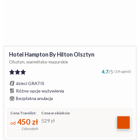
Hotel Hampton By Hilton Olsztyn
Olsztyn, warmińsko-mazurskie
4.7
/
5
(19 opinii)
dzieci GRATIS
Różne opcje wyżywienia
Bezpłatna anulacja
Cena Travelist:
Cena w obiekcie:
450
zł
529
zł
od
2 dorosłych