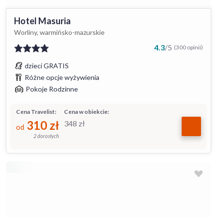
Hotel Masuria
Worliny, warmińsko-mazurskie
4.3
/
5
(300 opinii)
dzieci GRATIS
Różne opcje wyżywienia
Pokoje Rodzinne
Cena Travelist:
Cena w obiekcie:
310
zł
348
zł
od
2 dorosłych