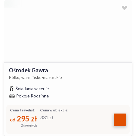
Ośrodek Gawra
Pólko, warmińsko-mazurskie
Śniadania w cenie
Pokoje Rodzinne
Cena Travelist:
Cena w obiekcie:
295
zł
331
zł
od
2 dorosłych