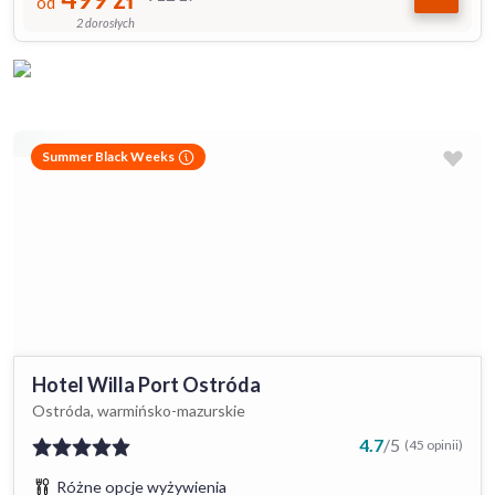
od
2 dorosłych
Summer Black Weeks
Hotel Willa Port Ostróda
Ostróda, warmińsko-mazurskie
4.7
/
5
(45 opinii)
Różne opcje wyżywienia