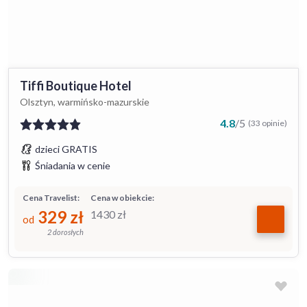
Tiffi Boutique Hotel
Olsztyn, warmińsko-mazurskie
4.8
/
5
(33 opinie)
dzieci GRATIS
Śniadania w cenie
Cena Travelist:
Cena w obiekcie:
329
zł
1430
zł
od
2 dorosłych