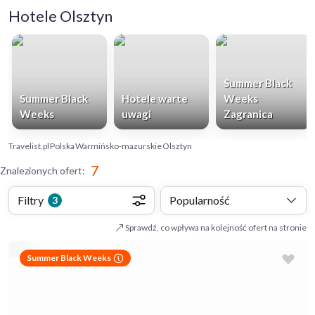
Hotele Olsztyn
Summer Black
Summer Black
Hotele warte
Weeks
Weeks
uwagi
Zagranica
Travelist.pl
Polska
Warmińsko-mazurskie
Olsztyn
7
Znalezionych ofert
:
Filtry
Popularność
3
Sprawdź, co wpływa na kolejność ofert na stronie
Summer Black Weeks