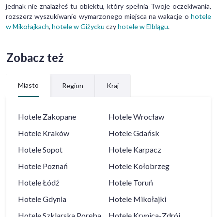
jednak nie znalazłeś tu obiektu, który spełnia Twoje oczekiwania,
rozszerz wyszukiwanie wymarzonego miejsca na wakacje o
hotele
w Mikołajkach
,
hotele w Giżycku
czy
hotele w Elblągu
.
Zobacz też
Miasto
Region
Kraj
Hotele
Zakopane
Hotele
Wrocław
Hotele
Kraków
Hotele
Gdańsk
Hotele
Sopot
Hotele
Karpacz
Hotele
Poznań
Hotele
Kołobrzeg
Hotele
Łódź
Hotele
Toruń
Hotele
Gdynia
Hotele
Mikołajki
Hotele
Szklarska Poręba
Hotele
Krynica-Zdrój