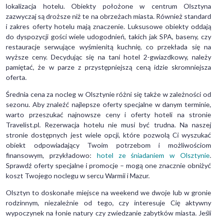
lokalizacja hotelu. Obiekty położone w centrum Olsztyna
zazwyczaj są droższe niż te na obrzeżach miasta. Również standard
i zakres oferty hotelu mają znaczenie. Luksusowe obiekty oddają
do dyspozycji gości wiele udogodnień, takich jak SPA, baseny, czy
restauracje serwujące wyśmienitą kuchnię, co przekłada się na
wyższe ceny. Decydując się na tani hotel 2-gwiazdkowy, należy
pamiętać, że w parze z przystępniejszą ceną idzie skromniejsza
oferta.
Średnia cena za nocleg w Olsztynie różni się także w zależności od
sezonu. Aby znaleźć najlepsze oferty specjalne w danym terminie,
warto przeszukać najnowsze ceny i oferty hoteli na stronie
Travelist.pl. Rezerwacja hotelu nie musi być trudna. Na naszej
stronie dostępnych jest wiele opcji, które pozwolą Ci wyszukać
obiekt odpowiadający Twoim potrzebom i możliwościom
finansowym, przykładowo:
hotel ze śniadaniem w Olsztynie
.
Sprawdź oferty specjalne i promocje – mogą one znacznie obniżyć
koszt Twojego noclegu w sercu Warmii i Mazur.
Olsztyn to doskonałe miejsce na weekend we dwoje lub w gronie
rodzinnym, niezależnie od tego, czy interesuje Cię aktywny
wypoczynek na łonie natury czy zwiedzanie zabytków miasta. Jeśli