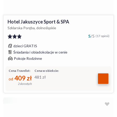
Hotel Jakuszyce Sport & SPA
Szklarska Poręba, dolnośląskie
5
/
5
(17 opinii)
dzieci GRATIS
Śniadania i obiadokolacje w cenie
Pokoje Rodzinne
Cena Travelist:
Cena w obiekcie:
409
zł
481
zł
od
2 dorosłych