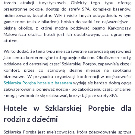
trzech atrakcji turystycznych. Obiekty tego typu oferują
przestronne pokoje, dostęp do strefy SPA, kompleks basenów,
nielimitowane, bezpłatne WiFi i wiele innych udogodnień: w tym
game room (m.in. z bilardem), boisko do siatki i co najważniejsze -
piękną okolicę, z której można podziwiać pasmo Karkonoszy.
Malownicza okolica hoteli jest ich dodatkowym, acz ogromnym
atutem.
Warto dodać, że tego typu miejsca świetnie sprawdzają się również
jako centra konferencyjne i integracyjne dla firm. Okoliczne resorty,
oddalone od centralnej części Szklarskiej Poręby, zapewniają ciszę i
komfort, przez co stanowią idealne miejsce na spotkania
biznesowe. W przypadku organizacji konferencji w miejscowości
Szklarska Poręba hotele z basenem
wydają się bardzo dobrą opcją
zakwaterowania, ponieważ goście - po zakończeniu części oficjalnej
- mogą swobodnie się relaksować, korzystając ze strefy SPA.
Hotele w Szklarskiej Porębie dla
rodzin z dziećmi
Szklarska Poręba jest miejscowością, która zdecydowanie sprzyja