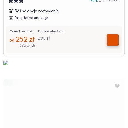
Różne opcje wyżywienia
Bezpłatna anulacja
Cena Travelist:
Cena w obiekcie:
252
zł
280
zł
od
2 dorosłych