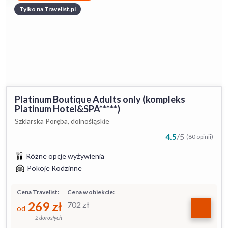
Tylko na Travelist.pl
Platinum Boutique Adults only (kompleks
Platinum Hotel&SPA*****)
Szklarska Poręba, dolnośląskie
4.5
/
5
(80 opinii)
Różne opcje wyżywienia
Pokoje Rodzinne
Cena Travelist:
Cena w obiekcie:
269
zł
702
zł
od
2 dorosłych