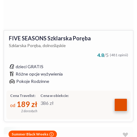
FIVE SEASONS Szklarska Poręba
Szklarska Poręba, dolnośląskie
4.8
/
5
(481 opinii)
dzieci GRATIS
Różne opcje wyżywienia
Pokoje Rodzinne
Cena Travelist:
Cena w obiekcie:
189
zł
386
zł
od
2 dorosłych
Summer Black Weeks