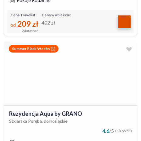
Pokoje Rodzinne
Cena Travelist:
Cena w obiekcie:
209
zł
402
zł
od
2 dorosłych
Summer Black Weeks
Rezydencja Aqua by GRANO
Szklarska Poręba, dolnośląskie
4.6
/
5
(18 opinii)