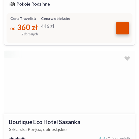
Pokoje Rodzinne
Cena Travelist:
Cena w obiekcie:
360
zł
446
zł
od
2 dorosłych
Boutique Eco Hotel Sasanka
Szklarska Poręba, dolnośląskie
4.4
/
5
(116 opinii)