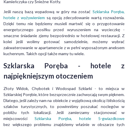
Kamieńczyka czy Śnieżne Kotły.
Jeśli naszą bazą wypadową w góry ma zostać
Szklarska Poręba,
hotele z wyżywieniem
są opcją zdecydowanie wartą rozważenia.
Dzięki temu nie będziemy musieli martwić się o przygotowanie
energetycznego posiłku przed wyruszeniem na wycieczkę -
smaczne śniadanie zjemy bezpośrednio w hotelowej restauracji. Z
kolei jeśli wolimy gotować samodzielnie, możemy wybrać
zakwaterowanie w apartamencie z w pełni wyposażonym aneksem
kuchennym. Takich opcji także mamy tu wiele.
Szklarska Poręba - hotele z
najpiękniejszym otoczeniem
Złoty Widok, Chybotek i Wodospad Szklarki - to miejsca w
Szklarskiej Porębie, które bezsprzecznie zachwycają swym pięknem.
Dlatego, jeśli zależy nam na obiekcie z wyjątkową okolicą i bliskością
szlaków turystycznych, to powinniśmy poszukać noclegów w
pobliżu tych lokalizacji. Jeśli zamierzamy stacjonować w
miejscowości
Szklarska Poręba, hotele 5-gwiazdkowe
bez większego problemu znajdziemy właśnie w obszarze tych