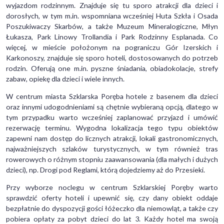
wyjazdom rodzinnym. Znajduje się tu sporo atrakcji dla dzieci i
dorosłych, w tym m.in. wspomniana wcześniej Huta Szkła i Osada
Poszukiwaczy Skarbów, a także Muzeum Mineralogiczne, Młyn
Łukasza, Park Linowy Trollandia i Park Rodzinny Esplanada. Co
więcej, w mieście położonym na pograniczu Gór Izerskich i
Karkonoszy, znajduje się sporo hoteli, dostosowanych do potrzeb
rodzin. Oferują one m.in. pyszne śniadania, obiadokolacje, strefy
zabaw, opiekę dla dzieci i wiele innych.
W centrum miasta Szklarska Poręba hotele z basenem dla dzieci
oraz innymi udogodnieniami są chętnie wybieraną opcją, dlatego w
tym przypadku warto wcześniej zaplanować przyjazd i umówić
rezerwację terminu. Wygodna lokalizacja tego typu obiektów
zapewni nam dostęp do licznych atrakcji, lokali gastronomicznych,
najważniejszych szlaków turystycznych, w tym również tras
rowerowych o różnym stopniu zaawansowania (dla małych i dużych
dzieci), np. Drogi pod Reglami, którą dojedziemy aż do Przesieki.
Przy wyborze noclegu w centrum Szklarskiej Poręby warto
sprawdzić oferty hoteli i upewnić się, czy dany obiekt oddaje
bezpłatnie do dyspozycji gości łóżeczko dla niemowląt, a także czy
pobiera opłaty za pobyt dzieci do lat 3. Każdy hotel ma swoją