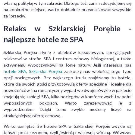
własną politykę w tym zakresie. Dlatego też, zanim zdecydujemy się
na konkretne miejsce, warto dokładnie przeanalizować wszystkie
za i przeciw.
Relaks w Szklarskiej Porębie -
najlepsze hotele ze SPA
Szklarska Poręba słynie z obiektów luksusowych, sprzyjających
relaksowi w strefie SPA i centrum odnowy biologicznej, a także
aktywnemu wypoczynkowi na łonie natury. Jeśli interesują nas
hotele SPA, Szklarska Poręba
zaskoczy nas wielością tego typu
opcji noclegowych. Bez większego trudu znajdziemy tu hotele,
które dla swoich gości przygotowują oferty specjalne - idealne dla
nowożeńców i na romantyczny wypad we dwoje. Zwykle w pakiecie
znajdują się zabiegi SPA, kilka noclegów w komfortowych i w pełni
wyposażonych pokojach. Warto zarezerwować je z
wyprzedzeniem. Dzięki temu zwykle możemy liczyć na
atrakcyjniejszą ofertę cenową.
Warto pamiętać, że hotele SPA w Szklarskiej Porębie zwykle są
tańsze poza sezonem, czyli jesienią i wczesną wiosną. Wówczas