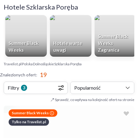
Hotele Szklarska Poręba
Summer Black
Summer Black
Hotele warte
Weeks
Weeks
uwagi
Zagranica
Travelist.pl
Polska
Dolnośląskie
Szklarska Poręba
19
Znalezionych ofert
:
Filtry
Popularność
3
Sprawdź, co wpływa na kolejność ofert na stronie
Summer Black Weeks
Tylko na Travelist.pl