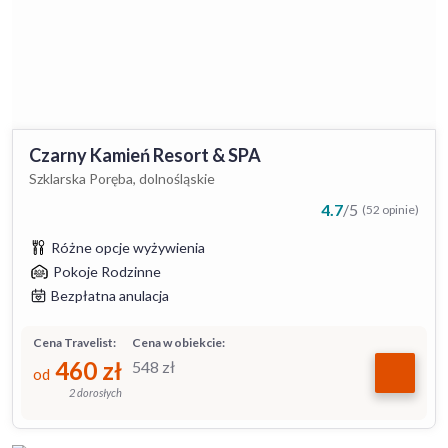
Czarny Kamień Resort & SPA
Szklarska Poręba, dolnośląskie
4.7
/
5
(52 opinie)
Różne opcje wyżywienia
Pokoje Rodzinne
Bezpłatna anulacja
Cena Travelist:
Cena w obiekcie:
460
zł
548
zł
od
2 dorosłych