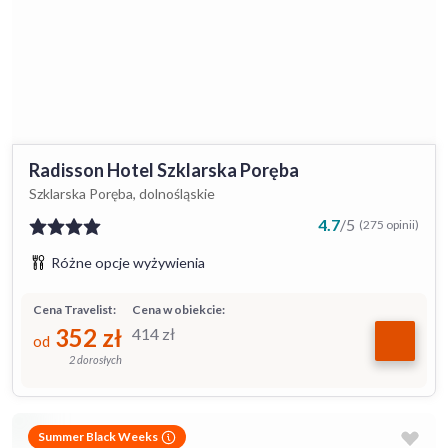
Radisson Hotel Szklarska Poręba
Szklarska Poręba, dolnośląskie
4.7
/
5
(275 opinii)
Różne opcje wyżywienia
Cena Travelist:
Cena w obiekcie:
352
zł
414
zł
od
2 dorosłych
Summer Black Weeks