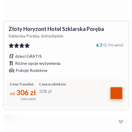
Złoty Horyzont Hotel Szklarska Poręba
Szklarska Poręba, dolnośląskie
4.7
/
5
(56 opinii)
dzieci GRATIS
Różne opcje wyżywienia
Pokoje Rodzinne
Cena Travelist:
Cena w obiekcie:
306
zł
378
zł
od
2 dorosłych