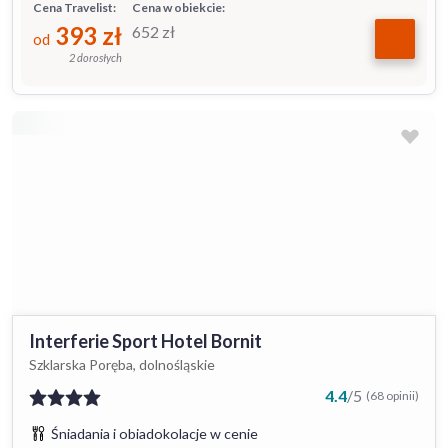
Cena Travelist:
Cena w obiekcie:
393
zł
652
zł
od
2 dorosłych
Interferie Sport Hotel Bornit
Szklarska Poręba, dolnośląskie
4.4
/
5
(68 opinii)
Śniadania i obiadokolacje w cenie