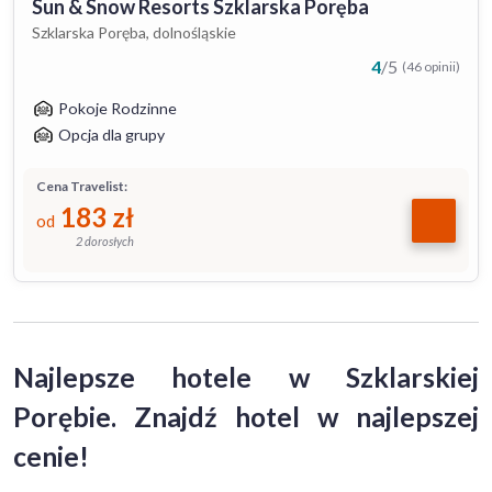
Sun & Snow Resorts Szklarska Poręba
Szklarska Poręba, dolnośląskie
4
/
5
(46 opinii)
Pokoje Rodzinne
Opcja dla grupy
Cena Travelist:
183
zł
od
2 dorosłych
Najlepsze hotele w Szklarskiej
Porębie. Znajdź hotel w najlepszej
cenie!