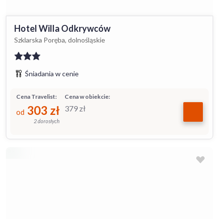
Hotel Willa Odkrywców
Szklarska Poręba, dolnośląskie
Śniadania w cenie
Cena Travelist:
Cena w obiekcie:
303
zł
379
zł
od
2 dorosłych