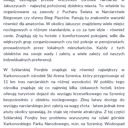
Jakuszycach - najwyżej położonej dzielnicy miasta. To właśnie tu
organizowane są zawody z Pucharu Świata w Narciarstwie
Biegowym czy słynny Bieg Piastów. Panują tu znakomite warunki
również dla amatorów. W okolicy Jakuszyc znajdziemy wiele miejsc
noclegowych o różnym standardzie, a co za tym idzie - również
cenie. Znajdują się tu hotele z komfortowymi pokojami, wille dla
większych grup zorganizowanych czy też pokoje w pensjonatach,
prowadzonych przez lokalnych mieszkańców. Każdy z tych
obiektów ma swoje wady i zalety, a wiele zależy od naszych
indywidualnych preferencji.
W Szklarskiej Porębie znajduje się również największy w
Karkonoszach ośrodek Ski Arena Szrenica, który przygotowuje aż
11 km tras narciarskich na różnej wysokości. W pobliżu tego
ośrodka znajduje się co najmniej kilka ciekawych hoteli, które
oferują turystom dojazd do wyciągu krzesełkowego na Szrenicę
bezpośrednio z obiektu noclegowego. Zimą łatwy dostęp do
wyciągu narciarskiego jest zaletą na wagę złota - latem jednak inne
atuty okolicy sprawiają, że staje się równie atrakcyjna. Z tej części
Szklarskiej Poręby bez problemu wyruszymy na szlaki górskie
Karkonoskiego Parku Narodowego, m.in. na Szrenicę, Wodospad