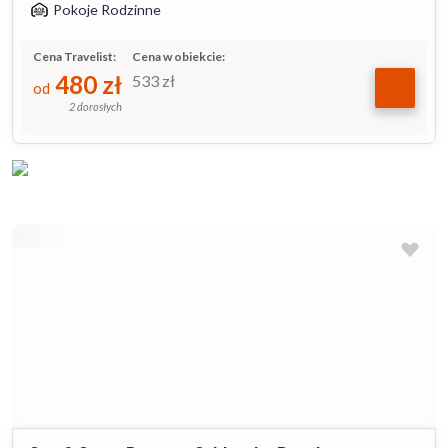
Pokoje Rodzinne
Cena Travelist:
Cena w obiekcie:
480
zł
533
zł
od
2 dorosłych