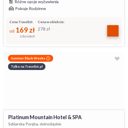
Różne opcje wyżywienia
Pokoje Rodzinne
Cena Travelist:
Cena w obiekcie:
169
zł
278
zł
od
2 dorosłych
Summer Black Weeks
Tylko na Travelist.pl
Platinum Mountain Hotel & SPA
Szklarska Poręba, dolnośląskie