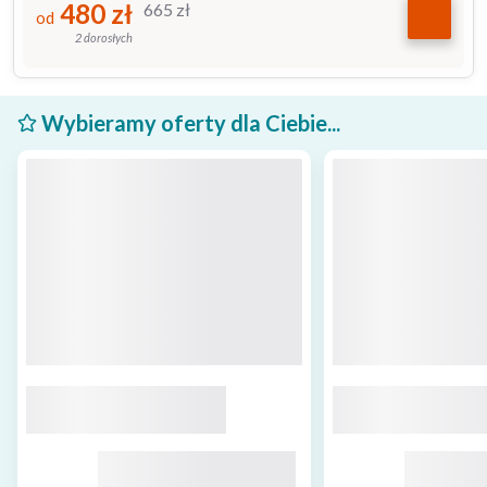
480
zł
665
zł
od
2 dorosłych
Wybieramy oferty dla Ciebie...