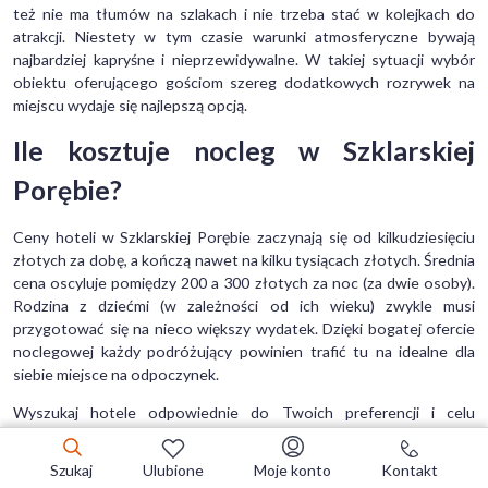
też nie ma tłumów na szlakach i nie trzeba stać w kolejkach do
atrakcji. Niestety w tym czasie warunki atmosferyczne bywają
najbardziej kapryśne i nieprzewidywalne. W takiej sytuacji wybór
obiektu oferującego gościom szereg dodatkowych rozrywek na
miejscu wydaje się najlepszą opcją.
Ile kosztuje nocleg w Szklarskiej
Porębie?
Ceny hoteli w Szklarskiej Porębie zaczynają się od kilkudziesięciu
złotych za dobę, a kończą nawet na kilku tysiącach złotych. Średnia
cena oscyluje pomiędzy 200 a 300 złotych za noc (za dwie osoby).
Rodzina z dziećmi (w zależności od ich wieku) zwykle musi
przygotować się na nieco większy wydatek. Dzięki bogatej ofercie
noclegowej każdy podróżujący powinien trafić tu na idealne dla
siebie miejsce na odpoczynek.
Wyszukaj hotele odpowiednie do Twoich preferencji i celu
podróży!
Szukaj
Ulubione
Moje konto
Kontakt
Hotele Szklarska Poręba - FAQ