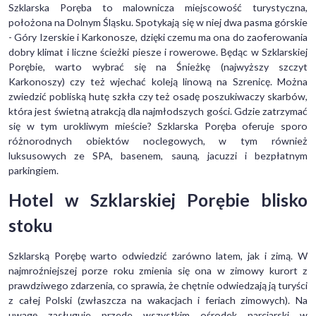
Szklarska Poręba to malownicza miejscowość turystyczna,
położona na Dolnym Śląsku. Spotykają się w niej dwa pasma górskie
- Góry Izerskie i Karkonosze, dzięki czemu ma ona do zaoferowania
dobry klimat i liczne ścieżki piesze i rowerowe. Będąc w Szklarskiej
Porębie, warto wybrać się na Śnieżkę (najwyższy szczyt
Karkonoszy) czy też wjechać koleją linową na Szrenicę. Można
zwiedzić pobliską hutę szkła czy też osadę poszukiwaczy skarbów,
która jest świetną atrakcją dla najmłodszych gości. Gdzie zatrzymać
się w tym urokliwym mieście? Szklarska Poręba oferuje sporo
różnorodnych obiektów noclegowych, w tym również
luksusowych ze SPA, basenem, sauną, jacuzzi i bezpłatnym
parkingiem.
Hotel w Szklarskiej Porębie blisko
stoku
Szklarską Porębę warto odwiedzić zarówno latem, jak i zimą. W
najmroźniejszej porze roku zmienia się ona w zimowy kurort z
prawdziwego zdarzenia, co sprawia, że chętnie odwiedzają ją turyści
z całej Polski (zwłaszcza na wakacjach i feriach zimowych). Na
uwagę zasługuje przede wszystkim ośrodek narciarski w