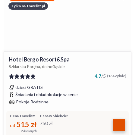
Tylko na Travelist.pl
Hotel Bergo Resort&Spa
Szklarska Poręba, dolnośląskie
4.7
/
5
(164 opinie)
dzieci GRATIS
Śniadania i obiadokolacje w cenie
Pokoje Rodzinne
Cena Travelist:
Cena w obiekcie:
515
zł
750
zł
od
2 dorosłych