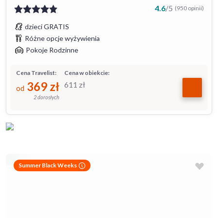
4.6
/
5
(950 opinii)
dzieci GRATIS
Różne opcje wyżywienia
Pokoje Rodzinne
Cena Travelist:
Cena w obiekcie:
369
zł
611
zł
od
2 dorosłych
Summer Black Weeks