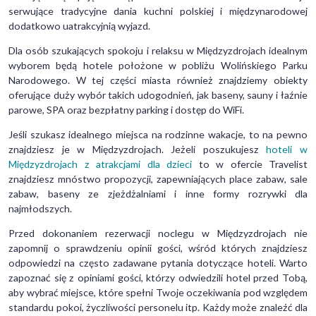
serwujące tradycyjne dania kuchni polskiej i międzynarodowej
dodatkowo uatrakcyjnią wyjazd.
Dla osób szukających spokoju i relaksu w Międzyzdrojach idealnym
wyborem będą hotele położone w pobliżu Wolińskiego Parku
Narodowego. W tej części miasta również znajdziemy obiekty
oferujące duży wybór takich udogodnień, jak baseny, sauny i łaźnie
parowe, SPA oraz bezpłatny parking i dostęp do WiFi.
Jeśli szukasz idealnego miejsca na rodzinne wakacje, to na pewno
znajdziesz je w Międzyzdrojach. Jeżeli poszukujesz
hoteli w
Międzyzdrojach z atrakcjami dla dzieci
to w ofercie Travelist
znajdziesz mnóstwo propozycji, zapewniających place zabaw, sale
zabaw, baseny ze zjeżdżalniami i inne formy rozrywki dla
najmłodszych.
Przed dokonaniem rezerwacji noclegu w Międzyzdrojach nie
zapomnij o sprawdzeniu opinii gości, wśród których znajdziesz
odpowiedzi na często zadawane pytania dotyczące hoteli. Warto
zapoznać się z opiniami gości, którzy odwiedzili hotel przed Tobą,
aby wybrać miejsce, które spełni Twoje oczekiwania pod względem
standardu pokoi, życzliwości personelu itp. Każdy może znaleźć dla