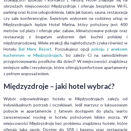
obrzeżach miejscowości Międzyzdroje i oferuje bezpłatne Wi-Fi,
parking oraz liczne udogodnienia, takie jak basen, sauna, restauracja
czy sale konferencyjne. Świetnym wyborem na rodzinny urlop w
Międzyzdrojach będzie Hotel Marina, który położony jest 400
metrów od plaży i oferuje plac zabaw, klimatyzowane pokoje oraz
restaurację z bogatym wyborem dań kuchni polskiej i
międzynarodowej. Wiele atrakcji dla najmłodszych czeka również w
Hotelu
Bel Mare Resort
. Poszukujesz opcji
pokoju z aneksem
kuchennym w Międzyzdrojach
, bo zależy Ci na samodzielnym
przygotowywaniu posiłków dla dzieci? W miejscowości znajdziesz
mniejsze wille i rezydencje, które oferują komfortowe apartamenty
z pełnym wyposażeniem.
Międzyzdroje – jaki hotel wybrać?
Wybór odpowiedniego hotelu w Międzyzdrojach zależy od
indywidualnych potrzeb i oczekiwań. Jeśli marzysz o luksusowym
pobycie w apartamencie z łatwym dostępem do plaży, warto
zarezerwować nocleg w hotelu położonym blisko morza. W
miejscowości Międzyzdroje bez problemu znajdziesz hotele, które
oferują taką opcję. Dostęp do SPA i basenu oraz restauracje