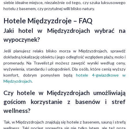
siebie idealne miejsce, niezależnie od tego, czy szuka luksusowego
hotelu z basenem, czy przytulnej willi blisko natury.
Hotele Międzyzdroje – FAQ
Jaki hotel w Międzyzdrojach wybrać na
wypoczynek?
Jeśli planujesz relaks blisko morza w Międzyzdrojach, sprawdź
dokładną lokalizację obiektu i jego odległość względem plaży, molo i
promenady. Na Travelist.pl możesz zawęzić wyniki według ceny,
wyżywienia, standardu i udogodnień. Dla osób, które cenią wyższy
komfort, dobrym pomysłem będą
hotele 4-gwiazdkowe w
Międzyzdrojach
.
Czy hotele w Międzyzdrojach umożliwiają
gościom korzystanie z basenów i stref
wellness?
Tak, w Międzyzdrojach znajdują się hotele z basenem, sauną i strefą
wellness. Taki nocleg sprawdza się nie tylko latem, ale też poza