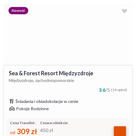
Nowość
Sea & Forest Resort Międzyzdroje
Międzyzdroje, zachodniopomorskie
3.6
/
5
(14 opinii)
Śniadania i obiadokolacje w cenie
Pokoje Rodzinne
Cena Travelist:
Cena w obiekcie:
309
zł
450
zł
od