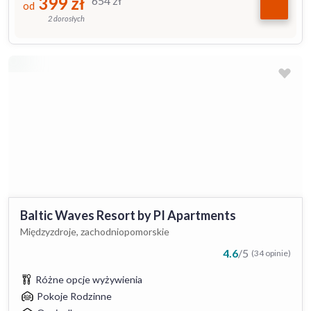
399
zł
654
zł
od
2 dorosłych
Baltic Waves Resort by PI Apartments
Międzyzdroje, zachodniopomorskie
4.6
/
5
(34 opinie)
Różne opcje wyżywienia
Pokoje Rodzinne