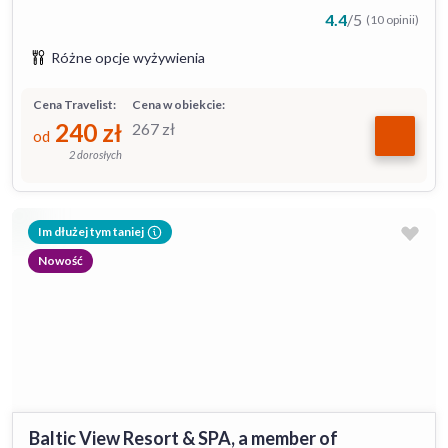
4.4
/
5
(10 opinii)
Różne opcje wyżywienia
Cena Travelist:
Cena w obiekcie:
240
zł
267
zł
od
2 dorosłych
Im dłużej tym taniej
Nowość
Baltic View Resort & SPA, a member of