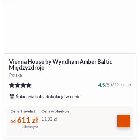
Vienna House by Wyndham Amber Baltic
Międzyzdroje
Polska
4.5
/
5
(252 opinie)
Śniadania i obiadokolacje w cenie
Cena Travelist:
Cena w obiekcie:
611
zł
1132
zł
od
2 dorosłych