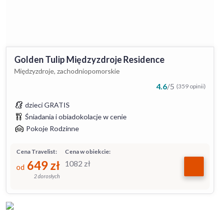
Golden Tulip Międzyzdroje Residence
Międzyzdroje, zachodniopomorskie
4.6
/
5
(359 opinii)
dzieci GRATIS
Śniadania i obiadokolacje w cenie
Pokoje Rodzinne
Cena Travelist:
Cena w obiekcie:
649
zł
1082
zł
od
2 dorosłych