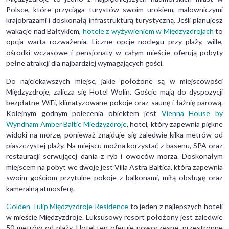
Polsce, które przyciąga turystów swoim urokiem, malowniczymi
krajobrazami i doskonałą infrastrukturą turystyczną. Jeśli planujesz
wakacje nad Bałtykiem,
hotele z wyżywieniem w Międzyzdrojach
to
opcja warta rozważenia. Liczne opcje noclegu przy plaży, wille,
ośrodki wczasowe i pensjonaty w całym mieście oferują pobyty
pełne atrakcji dla najbardziej wymagających gości.
Do najciekawszych miejsc, jakie położone są w miejscowości
Międzyzdroje, zalicza się Hotel Wolin. Goście mają do dyspozycji
bezpłatne WiFi, klimatyzowane pokoje oraz saunę i łaźnię parową.
Kolejnym godnym polecenia obiektem jest
Vienna House by
Wyndham Amber Baltic Miedzyzdroje
, hotel, który zapewnia piękne
widoki na morze, ponieważ znajduje się zaledwie kilka metrów od
piaszczystej plaży. Na miejscu można korzystać z basenu, SPA oraz
restauracji serwującej dania z ryb i owoców morza. Doskonałym
miejscem na pobyt we dwoje jest Villa Astra Baltica, która zapewnia
swoim gościom przytulne pokoje z balkonami, miłą obsługę oraz
kameralną atmosferę.
Golden Tulip Międzyzdroje Residence
to jeden z najlepszych hoteli
w mieście Międzyzdroje. Luksusowy resort położony jest zaledwie
50 metrów od plaży. Hotel ten oferuje nowoczesne, przestronne