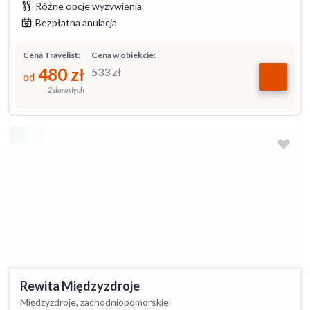
Różne opcje wyżywienia
Bezpłatna anulacja
Cena Travelist:
Cena w obiekcie:
480
zł
533
zł
od
2 dorosłych
Rewita Międzyzdroje
Międzyzdroje, zachodniopomorskie