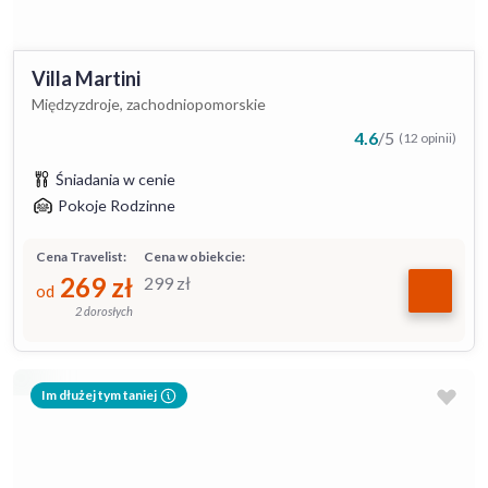
Villa Martini
Międzyzdroje, zachodniopomorskie
4.6
/
5
(12 opinii)
Śniadania w cenie
Pokoje Rodzinne
Cena Travelist:
Cena w obiekcie:
269
zł
299
zł
od
2 dorosłych
Im dłużej tym taniej