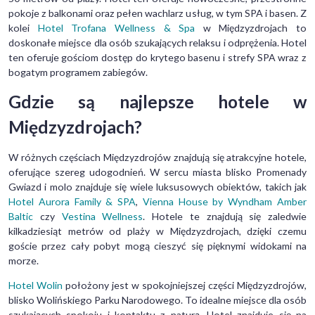
pokoje z balkonami oraz pełen wachlarz usług, w tym SPA i basen. Z
kolei
Hotel Trofana Wellness & Spa
w Międzyzdrojach to
doskonałe miejsce dla osób szukających relaksu i odprężenia. Hotel
ten oferuje gościom dostęp do krytego basenu i strefy SPA wraz z
bogatym programem zabiegów.
Gdzie są najlepsze hotele w
Międzyzdrojach?
W różnych częściach Międzyzdrojów znajdują się atrakcyjne hotele,
oferujące szereg udogodnień. W sercu miasta blisko Promenady
Gwiazd i molo znajduje się wiele luksusowych obiektów, takich jak
Hotel Aurora Family & SPA
,
Vienna House by Wyndham Amber
Baltic
czy
Vestina Wellness
. Hotele te znajdują się zaledwie
kilkadziesiąt metrów od plaży w Międzyzdrojach, dzięki czemu
goście przez cały pobyt mogą cieszyć się pięknymi widokami na
morze.
Hotel Wolin
położony jest w spokojniejszej części Międzyzdrojów,
blisko Wolińskiego Parku Narodowego. To idealne miejsce dla osób
szukających spokoju i kontaktu z naturą. Hotel znajduje się na