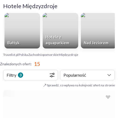
Hotele Międzyzdroje
Hotele z
Bałtyk
aquaparkiem
Nad Jeziorem
Travelist.pl
Polska
Zachodniopomorskie
Międzyzdroje
15
Znalezionych ofert
:
Filtry
Popularność
3
Sprawdź, co wpływa na kolejność ofert na stronie