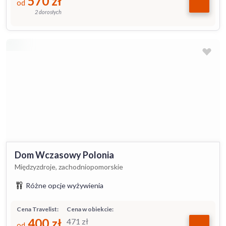
570
zł
od
2 dorosłych
Dom Wczasowy Polonia
Międzyzdroje, zachodniopomorskie
Różne opcje wyżywienia
Cena Travelist:
Cena w obiekcie:
400
zł
471
zł
od