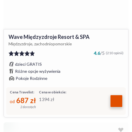
Wave Międzyzdroje Resort & SPA
Międzyzdroje, zachodniopomorskie
4.6
/
5
(210 opinii)
dzieci GRATIS
Różne opcje wyżywienia
Pokoje Rodzinne
Cena Travelist:
Cena w obiekcie:
687
zł
1394
zł
od
2 dorosłych