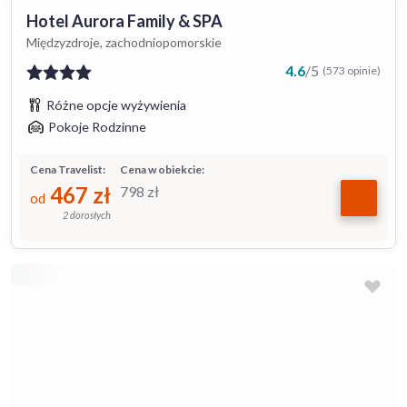
Hotel Aurora Family & SPA
Międzyzdroje, zachodniopomorskie
4.6
/
5
(573 opinie)
Różne opcje wyżywienia
Pokoje Rodzinne
Cena Travelist:
Cena w obiekcie:
467
zł
798
zł
od
2 dorosłych