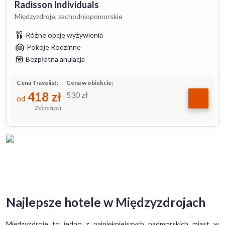
Radisson Individuals
Międzyzdroje, zachodniopomorskie
Różne opcje wyżywienia
Pokoje Rodzinne
Bezpłatna anulacja
Cena Travelist:
Cena w obiekcie:
418
zł
530
zł
od
2 dorosłych
Najlepsze hotele w Międzyzdrojach
Międzyzdroje to jedno z najpiękniejszych nadmorskich miast w