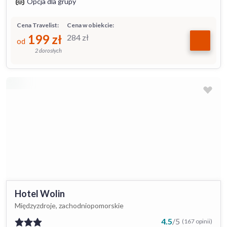
Opcja dla grupy
Cena Travelist:
Cena w obiekcie:
199
zł
284
zł
od
2 dorosłych
Hotel Wolin
Międzyzdroje, zachodniopomorskie
4.5
/
5
(167 opinii)