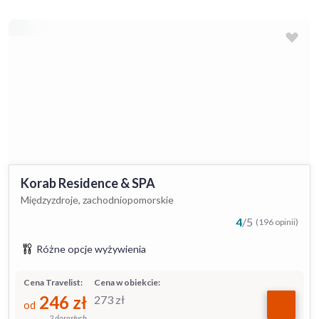
Korab Residence & SPA
Międzyzdroje, zachodniopomorskie
4
/
5
(196 opinii)
Różne opcje wyżywienia
Cena Travelist:
Cena w obiekcie:
246
zł
273
zł
od
2 dorosłych