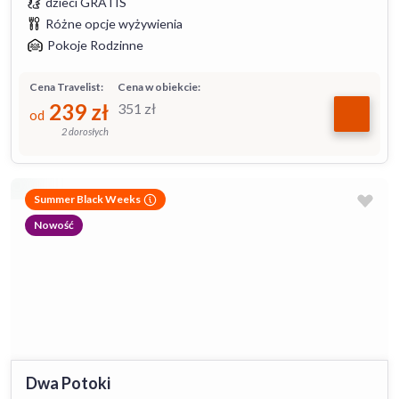
dzieci GRATIS
Różne opcje wyżywienia
Pokoje Rodzinne
Cena Travelist:
Cena w obiekcie:
239
zł
351
zł
od
2 dorosłych
Summer Black Weeks
Nowość
Dwa Potoki