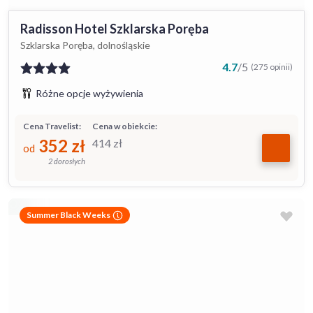
Radisson Hotel Szklarska Poręba
Szklarska Poręba, dolnośląskie
4.7
/
5
(275 opinii)
Różne opcje wyżywienia
Cena Travelist:
Cena w obiekcie:
352
zł
414
zł
od
2 dorosłych
Summer Black Weeks