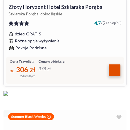
Złoty Horyzont Hotel Szklarska Poręba
Szklarska Poręba, dolnośląskie
4.7
/
5
(56 opinii)
dzieci GRATIS
Różne opcje wyżywienia
Pokoje Rodzinne
Cena Travelist:
Cena w obiekcie:
306
zł
378
zł
od
2 dorosłych
Summer Black Weeks