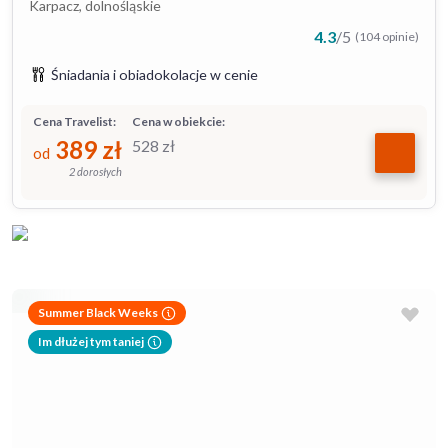
Karpacz, dolnośląskie
4.3
/
5
(104 opinie)
Śniadania i obiadokolacje w cenie
Cena Travelist:
Cena w obiekcie:
389
zł
528
zł
od
2 dorosłych
Summer Black Weeks
Im dłużej tym taniej