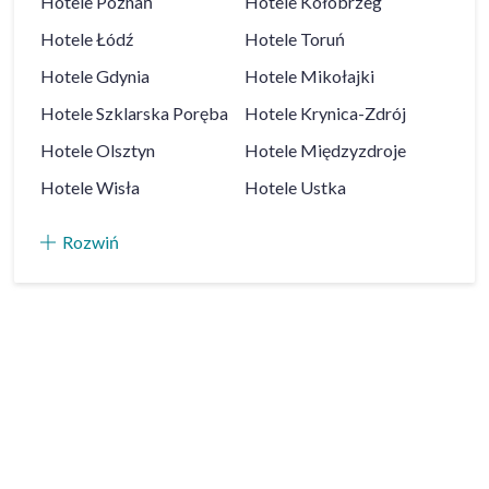
Hotele
Poznań
Hotele
Kołobrzeg
Hotele
Łódź
Hotele
Toruń
Hotele
Gdynia
Hotele
Mikołajki
Hotele
Szklarska Poręba
Hotele
Krynica-Zdrój
Hotele
Olsztyn
Hotele
Międzyzdroje
Hotele
Wisła
Hotele
Ustka
Rozwiń