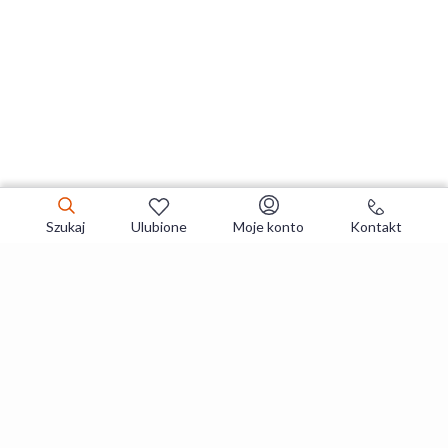
Szukaj
Ulubione
Moje konto
Kontakt
Zapisz się do newslettera i zgarniaj
najlepsze oferty