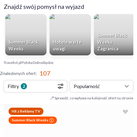
Znajdź swój pomysł na wyjazd
Summer Black
Summer Black
Hotele warte
Weeks
Weeks
uwagi
Zagranica
Travelist.pl
Polska
Dolnośląskie
107
Znalezionych ofert
:
Filtry
Popularność
2
Sprawdź, co wpływa na kolejność ofert na stronie
Hit z Reklamy TV
Summer Black Weeks