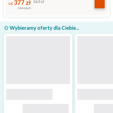
377
zł
563
zł
od
2 dorosłych
Wybieramy oferty dla Ciebie...