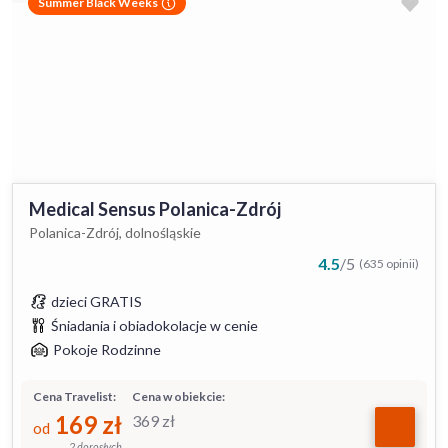
Summer Black Weeks
Medical Sensus Polanica-Zdrój
Polanica-Zdrój, dolnośląskie
4.5
/
5
(635 opinii)
dzieci GRATIS
Śniadania i obiadokolacje w cenie
Pokoje Rodzinne
Cena Travelist:
Cena w obiekcie:
169
zł
369
zł
od
2 dorosłych