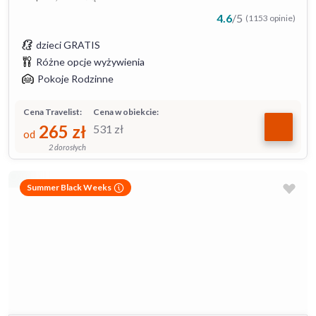
4.6
/
5
(1153 opinie)
dzieci GRATIS
Różne opcje wyżywienia
Pokoje Rodzinne
Cena Travelist:
Cena w obiekcie:
265
zł
531
zł
od
2 dorosłych
Summer Black Weeks