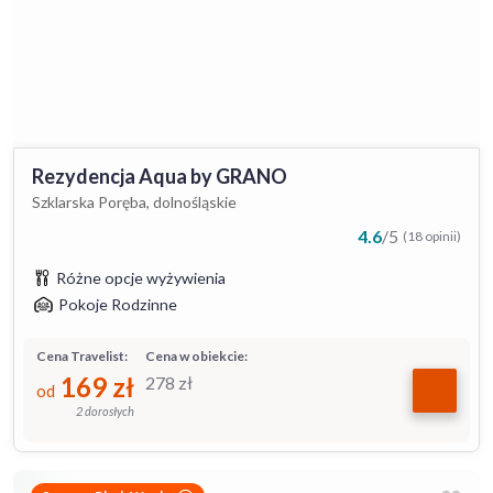
Rezydencja Aqua by GRANO
Szklarska Poręba, dolnośląskie
4.6
/
5
(18 opinii)
Różne opcje wyżywienia
Pokoje Rodzinne
Cena Travelist:
Cena w obiekcie:
169
zł
278
zł
od
2 dorosłych