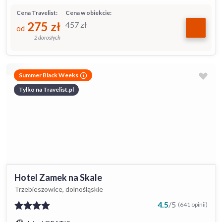
Cena Travelist:
Cena w obiekcie:
275
zł
457
zł
od
2 dorosłych
Summer Black Weeks
Tylko na Travelist.pl
Hotel Zamek na Skale
Trzebieszowice, dolnośląskie
4.5
/
5
(641 opinii)