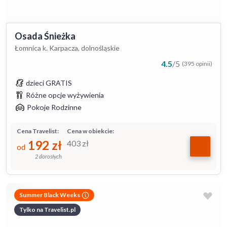
Osada Śnieżka
Łomnica k. Karpacza, dolnośląskie
4.5
/
5
(395 opinii)
dzieci GRATIS
Różne opcje wyżywienia
Pokoje Rodzinne
Cena Travelist:
Cena w obiekcie:
192
zł
403
zł
od
2 dorosłych
Summer Black Weeks
Tylko na Travelist.pl