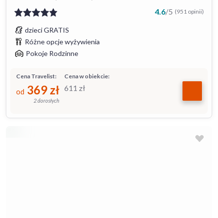
4.6
/
5
(951 opinii)
dzieci GRATIS
Różne opcje wyżywienia
Pokoje Rodzinne
Cena Travelist:
Cena w obiekcie:
369
zł
611
zł
od
2 dorosłych