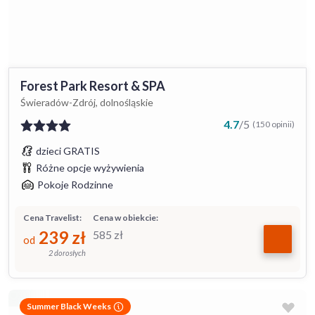
Forest Park Resort & SPA
Świeradów-Zdrój, dolnośląskie
4.7
/
5
(150 opinii)
dzieci GRATIS
Różne opcje wyżywienia
Pokoje Rodzinne
Cena Travelist:
Cena w obiekcie:
239
zł
585
zł
od
2 dorosłych
Summer Black Weeks