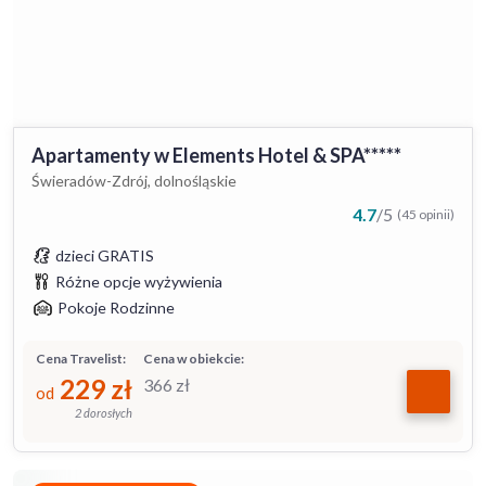
Apartamenty w Elements Hotel & SPA*****
Świeradów-Zdrój, dolnośląskie
4.7
/
5
(45 opinii)
dzieci GRATIS
Różne opcje wyżywienia
Pokoje Rodzinne
Cena Travelist:
Cena w obiekcie:
229
zł
366
zł
od
2 dorosłych