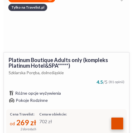
Tylko na Travelist.pl
Platinum Boutique Adults only (kompleks
Platinum Hotel&SPA*****)
Szklarska Poręba, dolnośląskie
4.5
/
5
(81 opinii)
Różne opcje wyżywienia
Pokoje Rodzinne
Cena Travelist:
Cena w obiekcie:
269
zł
702
zł
od
2 dorosłych