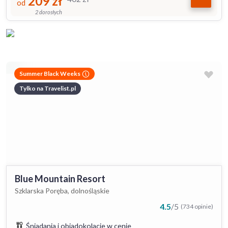
209
zł
od
2 dorosłych
Summer Black Weeks
Tylko na Travelist.pl
Blue Mountain Resort
Szklarska Poręba, dolnośląskie
4.5
/
5
(734 opinie)
Śniadania i obiadokolacje w cenie