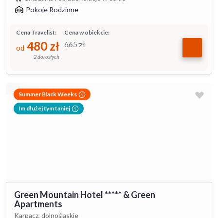
Pokoje Rodzinne
Cena Travelist:
Cena w obiekcie:
480
zł
665
zł
od
2 dorosłych
Summer Black Weeks
Im dłużej tym taniej
Green Mountain Hotel ***** & Green
Apartments
Karpacz, dolnośląskie