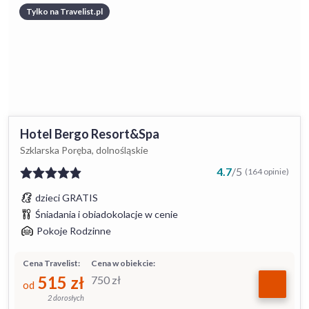
Tylko na Travelist.pl
Hotel Bergo Resort&Spa
Szklarska Poręba, dolnośląskie
4.7
/
5
(164 opinie)
dzieci GRATIS
Śniadania i obiadokolacje w cenie
Pokoje Rodzinne
Cena Travelist:
Cena w obiekcie:
515
zł
750
zł
od
2 dorosłych