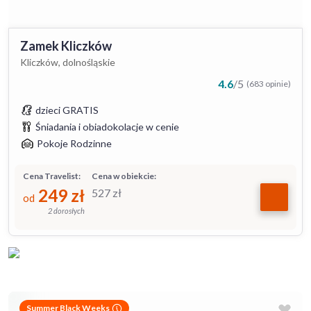
Zamek Kliczków
Kliczków, dolnośląskie
4.6
/
5
(683 opinie)
dzieci GRATIS
Śniadania i obiadokolacje w cenie
Pokoje Rodzinne
Cena Travelist:
Cena w obiekcie:
249
zł
527
zł
od
2 dorosłych
Summer Black Weeks