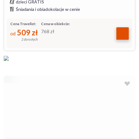
dzieci GRATIS
Śniadania i obiadokolacje w cenie
Cena Travelist:
Cena w obiekcie:
509
zł
768
zł
od
2 dorosłych