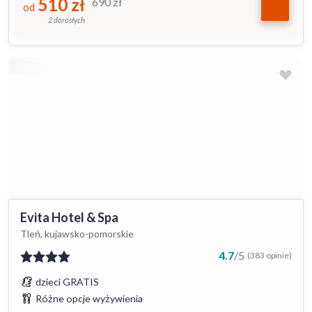
510
zł
690
zł
od
2 dorosłych
Evita Hotel & Spa
Tleń, kujawsko-pomorskie
4.7
/
5
(383 opinie)
dzieci GRATIS
Różne opcje wyżywienia