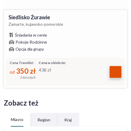
Siedlisko Żurawie
Zamarte, kujawsko-pomorskie
Śniadania w cenie
Pokoje Rodzinne
Opcja dla grupy
Cena Travelist:
Cena w obiekcie:
350
zł
438
zł
od
2 dorosłych
Zobacz też
Miasto
Region
Kraj