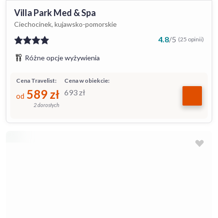
Villa Park Med & Spa
Ciechocinek, kujawsko-pomorskie
4.8
/
5
(25 opinii)
Różne opcje wyżywienia
Cena Travelist:
Cena w obiekcie:
589
zł
693
zł
od
2 dorosłych