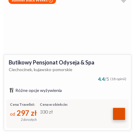
Summer Black Weeks
Butikowy Pensjonat Odyseja & Spa
Ciechocinek, kujawsko-pomorskie
4.4
/
5
(18 opinii)
Różne opcje wyżywienia
Cena Travelist:
Cena w obiekcie:
297
zł
330
zł
od
2 dorosłych