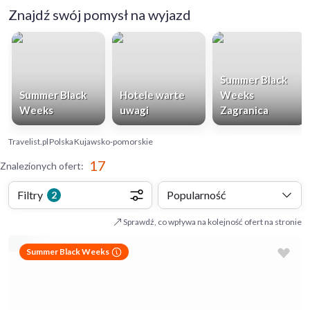
Znajdź swój pomysł na wyjazd
Summer Black
Summer Black
Hotele warte
Weeks
Weeks
uwagi
Zagranica
Travelist.pl
Polska
Kujawsko-pomorskie
17
Znalezionych ofert
:
Filtry
Popularność
2
Sprawdź, co wpływa na kolejność ofert na stronie
Summer Black Weeks