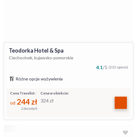
Teodorka Hotel & Spa
Ciechocinek, kujawsko-pomorskie
4.1
/
5
(232 opinie)
Różne opcje wyżywienia
Cena Travelist:
Cena w obiekcie:
244
zł
324
zł
od
2 dorosłych