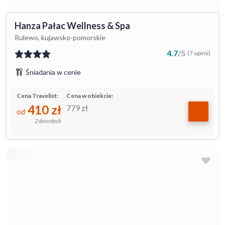
Hanza Pałac Wellness & Spa
Rulewo, kujawsko-pomorskie
4.7
/
5
(7 opinii)
Śniadania w cenie
Cena Travelist:
Cena w obiekcie:
410
zł
779
zł
od
2 dorosłych