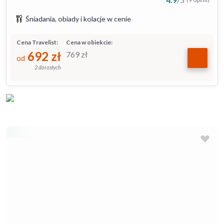
Śniadania, obiady i kolacje w cenie
Cena Travelist:
Cena w obiekcie:
692
zł
769
zł
od
2 dorosłych