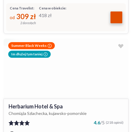
Cena Travelist:
Cena w obiekcie:
309
zł
418
zł
od
2 dorosłych
Summer Black Weeks
Im dłużej tym taniej
Herbarium Hotel & Spa
Chomiąża Szlachecka, kujawsko-pomorskie
4.6
/
5
(218 opinii)