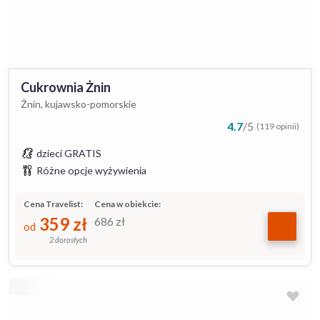
Cukrownia Żnin
Żnin, kujawsko-pomorskie
4.7
/
5
(119 opinii)
dzieci GRATIS
Różne opcje wyżywienia
Cena Travelist:
Cena w obiekcie:
359
zł
686
zł
od
2 dorosłych