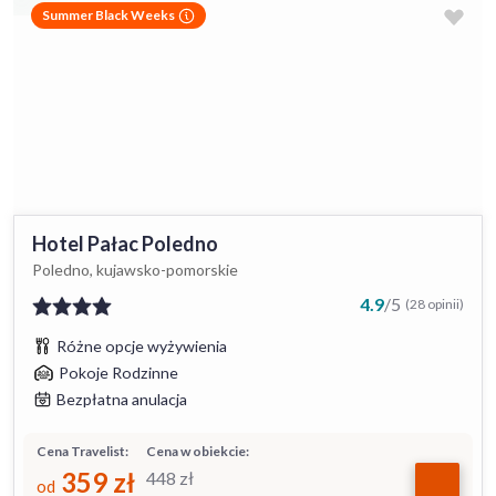
Summer Black Weeks
Hotel Pałac Poledno
Poledno, kujawsko-pomorskie
4.9
/
5
(28 opinii)
Różne opcje wyżywienia
Pokoje Rodzinne
Bezpłatna anulacja
Cena Travelist:
Cena w obiekcie:
359
zł
448
zł
od