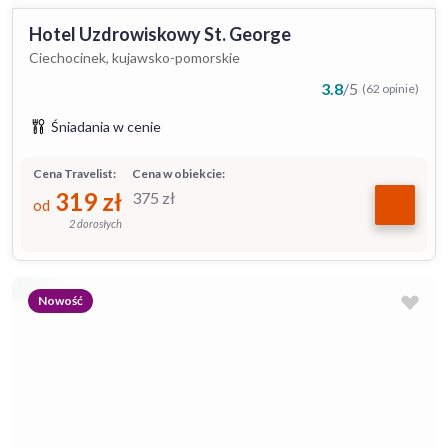
Hotel Uzdrowiskowy St. George
Ciechocinek, kujawsko-pomorskie
3.8
/
5
(62 opinie)
Śniadania w cenie
Cena Travelist:
Cena w obiekcie:
319
zł
375
zł
od
2 dorosłych
Nowość