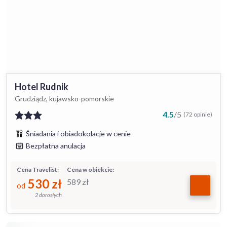
Hotel Rudnik
Grudziądz, kujawsko-pomorskie
4.5
/
5
(72 opinie)
Śniadania i obiadokolacje w cenie
Bezpłatna anulacja
Cena Travelist:
Cena w obiekcie:
530
zł
589
zł
od
2 dorosłych