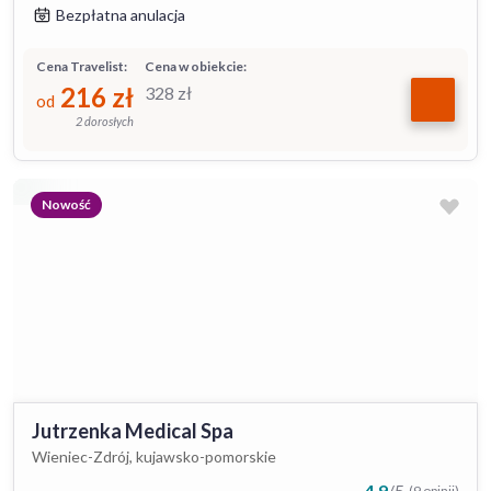
Bezpłatna anulacja
Cena Travelist:
Cena w obiekcie:
216
zł
328
zł
od
2 dorosłych
Nowość
Jutrzenka Medical Spa
Wieniec-Zdrój, kujawsko-pomorskie
4.9
/
5
(9 opinii)