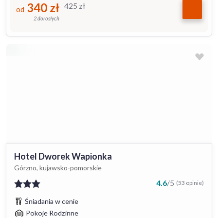
340
zł
425
zł
od
2 dorosłych
Hotel Dworek Wapionka
Górzno, kujawsko-pomorskie
4.6
/
5
(53 opinie)
Śniadania w cenie
Pokoje Rodzinne