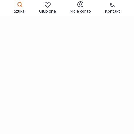
Szukaj
Ulubione
Moje konto
Kontakt
Zapisz się do newslettera i zgarniaj
najlepsze oferty
Zapisuję się
Zapisując się, akceptujesz
Regulaminy
i
Polityka prywatności
.