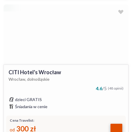
CITI Hotel's Wrocław
Wrocław, dolnośląskie
4.6
/
5
(48 opinii)
dzieci GRATIS
Śniadania w cenie
Cena Travelist:
300
zł
od