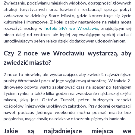
Zwiedzaniu, podziwianiu miejskich widoków, dostępności głównych
atrakcji turystycznych oraz kawiarni i restauracji sprzyja pobyt
zwłaszcza w dzielnicy Stare Miasto, gdzie koncentruje się życie
kulturalne i imprezowe. Z kolei osoby nastawione na relaks mogą
rozważyć nocleg w
hotelu SPA we Wrocławiu
, znajdującym się
nieco dalej od centrum, ale lepiej zapewniającym spokój ducha i
umożliwiającym pełen relaks dzięki dodatkowym udogodnieniom.
Czy 2 noce we Wrocławiu wystarczą, aby
zwiedzić miasto?
2 noce to niewiele, ale wystarczająco, aby zwiedzić najważniejsze
punkty Wrocławia i poczuć jego wyjątkową atmosferę. W trakcie 2-
dniowego pobytu warto zaplanować czas na spacer po tętniącym
życiem rynku, a także kilka godzin na zwiedzanie najstarszej części
miasta, jaką jest Ostrów Tumski, pełen budzących respekt
kościołów i niezwykle urokliwych zakątków. Przy dobrej organizacji
nawet podczas jednego weekendu można poznać miasto bez
pośpiechu, mając chwilę na relaks w otoczeniu pięknych kamienic.
Jakie są najładniejsze miejsca we