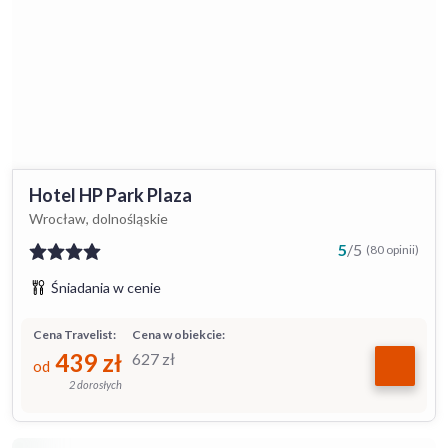
Hotel HP Park Plaza
Wrocław, dolnośląskie
5
/
5
(80 opinii)
Śniadania w cenie
Cena Travelist:
Cena w obiekcie:
439
zł
627
zł
od
2 dorosłych