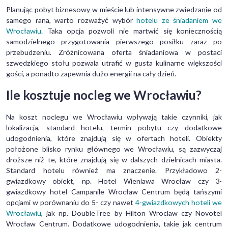
Planując pobyt biznesowy w mieście lub intensywne zwiedzanie od
samego rana, warto rozważyć wybór
hotelu ze śniadaniem we
Wrocławiu
. Taka opcja pozwoli nie martwić się koniecznością
samodzielnego przygotowania pierwszego posiłku zaraz po
przebudzeniu. Zróżnicowana oferta śniadaniowa w postaci
szwedzkiego stołu pozwala utrafić w gusta kulinarne większości
gości, a ponadto zapewnia dużo energii na cały dzień.
Ile kosztuje nocleg we Wrocławiu?
Na koszt noclegu we Wrocławiu wpływają takie czynniki, jak
lokalizacja, standard hotelu, termin pobytu czy dodatkowe
udogodnienia, które znajdują się w ofertach hoteli. Obiekty
położone blisko rynku głównego we Wrocławiu, są zazwyczaj
droższe niż te, które znajdują się w dalszych dzielnicach miasta.
Standard hotelu również ma znaczenie. Przykładowo 2-
gwiazdkowy obiekt, np. Hotel Wieniawa Wrocław czy 3-
gwiazdkowy hotel Campanile Wrocław Centrum będą tańszymi
opcjami w porównaniu do 5- czy nawet
4-gwiazdkowych hoteli we
Wrocławiu
, jak np. DoubleTree by Hilton Wroclaw czy Novotel
Wrocław Centrum. Dodatkowe udogodnienia, takie jak centrum