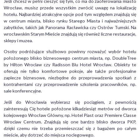
Jeśli chcesz w pełni cieszyć się tym, co ma do zaoferowania miasto
Wrocław, musisz przede wszystkim zwrócić uwagę na lokalizację
hotelu. Najbardziej atrakcyjne opcje pod tym względem znajdują się
w centrum miasta, blisko rynku Starego Miasta i najważniejszych
zabytków, takich jak Panorama Racławicka czy Ostrów Tumski. Na
wrocławskim Starym Mieście znajdują się również liczne restauracje,
sklepy i muzea.
Osoby podróżujące służbowo powinny rozważyć wybór hotelu
położonego blisko biznesowego centrum miasta, np. DoubleTree
by Hilton Wroclaw czy Radisson Blu Hotel Wrocław. Obiekty te
oferują nie tylko komfortowe pokoje, ale także profesjonalne
zaplecze biznesowe, niezbędne do przeprowadzenia spotkań z
kontrahentami czy przeprowadzenie szkolenia pracowników, np.
sale konferencyjne.
Jeśli do Wrocławia wybierasz się pociągiem, z pewnością
zainteresują Cię hotele położone kilkadziesiąt metrów od dworca
kolejowego Wrocław Główny, np. Hotel Piast oraz Premiere Classe
Wroclaw Centrum. Znajdują się one bardzo blisko dworca PKP,
dzięki czemu nie trzeba przemieszczać się z bagażem po całym
mieście, aby dotrzeć do miejsca noclegowego.