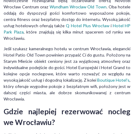
nowoczesne rozwiązania będą oczarowane ofertą Novotel
Wrocław Centrum oraz
Wyndham Wroclaw Old Town
. Oba hotele
oddają do dyspozycji gości komfortowo wyposażone pokoje,
centra fitness oraz bezpłatny dostęp do internetu. Wysoką jakość
usług hotelowych oferują także
Q Hotel Plus Wrocław
i
Hotel HP
Park Plaza
, które znajdują się kilka minut spacerem od rynku we
Wrocławiu.
Jeśli szukasz kameralnego hotelu w centrum Wrocławia, elegancki
Hotel Patio Old Town powinien przypaść Ci do gustu. Położony na
Starym Mieście obiekt ceniony jest za wyjątkową atmosferę oraz
indywidualne podejście do gości. Hotel Europejski i Hotel Grand to
kolejne opcje noclegowe, które warto rozważyć ze względu na
wysoką jakość usług i dogodną lokalizację. Z kolei
Boutique Hotel's
,
który oferuje wygodne pokoje z bezpłatnym wifi, położony jest w
dalszej części miasta, ale dobrze skomunikowanej z centrum
Wrocławia.
Gdzie najlepiej rezerwować nocleg
we Wrocławiu?