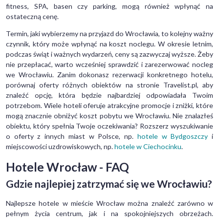
fitness, SPA, basen czy parking, mogą również wpłynąć na
ostateczną cenę.
Termin, jaki wybierzemy na przyjazd do Wrocławia, to kolejny ważny
czynnik, który może wpłynąć na koszt noclegu. W okresie letnim,
podczas świąt i ważnych wydarzeń, ceny są zazwyczaj wyższe. Żeby
nie przepłacać, warto wcześniej sprawdzić i zarezerwować nocleg
we Wrocławiu. Zanim dokonasz rezerwacji konkretnego hotelu,
porównaj oferty różnych obiektów na stronie Travelist.pl, aby
znaleźć opcję, która będzie najbardziej odpowiadała Twoim
potrzebom. Wiele hoteli oferuje atrakcyjne promocje i zniżki, które
mogą znacznie obniżyć koszt pobytu we Wrocławiu. Nie znalazłeś
obiektu, który spełnia Twoje oczekiwania? Rozszerz wyszukiwanie
o oferty z innych miast w Polsce, np.
hotele w Bydgoszczy
i
miejscowości uzdrowiskowych, np.
hotele w Ciechocinku
.
Hotele Wrocław - FAQ
Gdzie najlepiej zatrzymać się we Wrocławiu?
Najlepsze hotele w mieście Wrocław można znaleźć zarówno w
pełnym życia centrum, jak i na spokojniejszych obrzeżach.