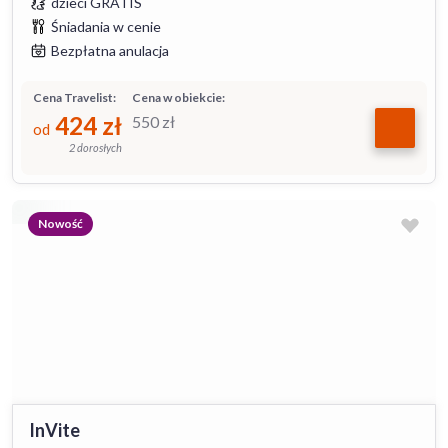
dzieci GRATIS
Śniadania w cenie
Bezpłatna anulacja
Cena Travelist:
Cena w obiekcie:
424
zł
550
zł
od
2 dorosłych
Nowość
InVite