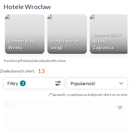
Hotele Wrocław
Summer Black
Summer Black
Hotele warte
Weeks
Weeks
uwagi
Zagranica
Travelist.pl
Polska
Dolnośląskie
Wrocław
13
Znalezionych ofert
:
Filtry
Popularność
3
Sprawdź, co wpływa na kolejność ofert na stronie