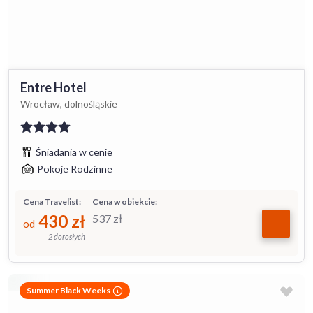
Entre Hotel
Wrocław, dolnośląskie
Śniadania w cenie
Pokoje Rodzinne
Cena Travelist:
Cena w obiekcie:
430
zł
537
zł
od
2 dorosłych
Summer Black Weeks