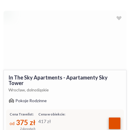
In The Sky Apartments - Apartamenty Sky
Tower
Wrocław, dolnośląskie
Pokoje Rodzinne
Cena Travelist:
Cena w obiekcie:
375
zł
417
zł
od
2 dorosłych