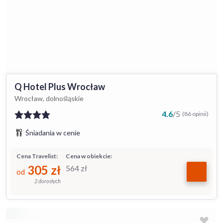
Q Hotel Plus Wrocław
Wrocław, dolnośląskie
4.6
/
5
(86 opinii)
Śniadania w cenie
Cena Travelist:
Cena w obiekcie:
305
zł
564
zł
od
2 dorosłych