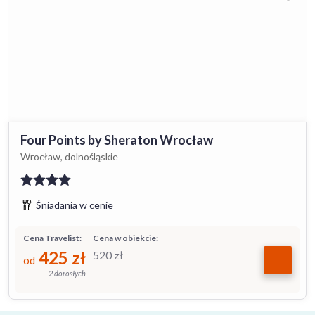
Four Points by Sheraton Wrocław
Wrocław, dolnośląskie
Śniadania w cenie
Cena Travelist:
Cena w obiekcie:
425
zł
520
zł
od
2 dorosłych