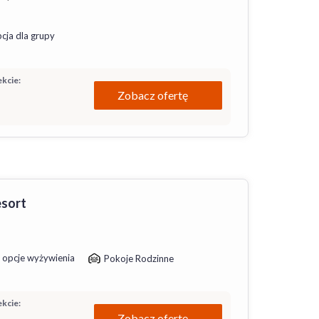
cja dla grupy
kcie:
Zobacz ofertę
esort
 opcje wyżywienia
Pokoje Rodzinne
kcie:
Zobacz ofertę