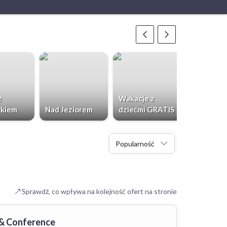
z
Wakacje z
Weekend 
rkiem
Nad Jeziorem
dziećmi GRATIS
Minute
Popularność
Sprawdź, co wpływa na kolejność ofert na stronie
 & Conference