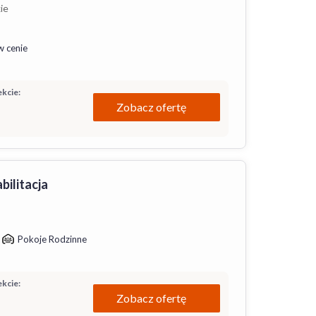
ie
w cenie
kcie:
Zobacz ofertę
bilitacja
Pokoje Rodzinne
kcie:
Zobacz ofertę