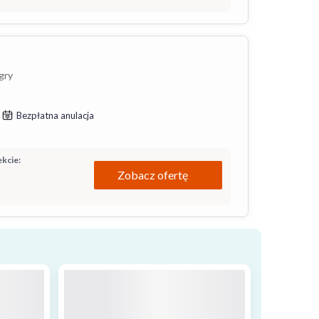
gry
Bezpłatna anulacja
kcie:
Zobacz ofertę