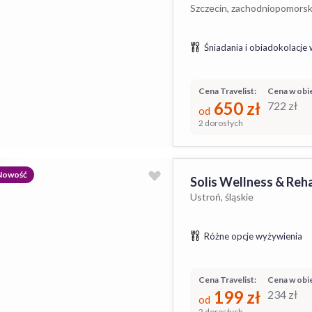
Szczecin, zachodniopomorsk
Śniadania i obiadokolacje 
Cena Travelist:
Cena w obie
650
zł
722
zł
od
2 dorosłych
Nowość
Solis Wellness & Reha
Ustroń, śląskie
Różne opcje wyżywienia
Cena Travelist:
Cena w obie
199
zł
234
zł
od
2 dorosłych