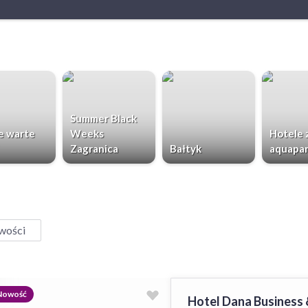
Summer Black
e warte
Weeks
Hotele 
Zagranica
Bałtyk
aquapa
wości
Nowość
Hotel Dana Business