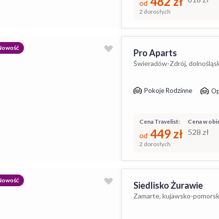
482
zł
od
2 dorosłych
Nowość
Pro Aparts
Świeradów-Zdrój, dolnośląs
Pokoje Rodzinne
Op
Cena Travelist:
Cena w obie
449
zł
528
zł
od
2 dorosłych
Nowość
Siedlisko Żurawie
Zamarte, kujawsko-pomorsk