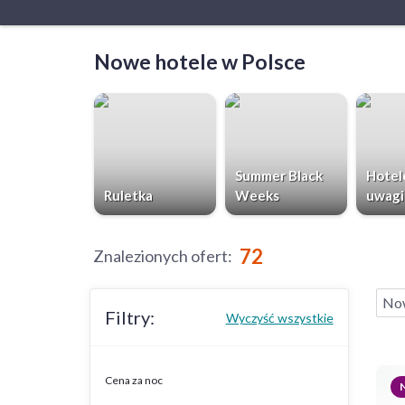
Nowe hotele w Polsce
Summer Black
Hotel
Ruletka
Weeks
uwagi
72
Znalezionych ofert
:
No
Filtry:
Wyczyść wszystkie
Cena za noc