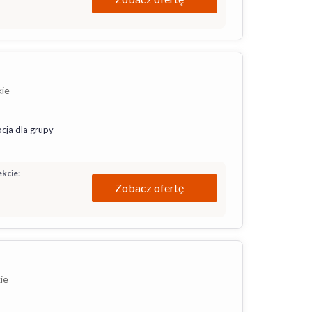
kie
cja dla grupy
kcie:
Zobacz ofertę
ie