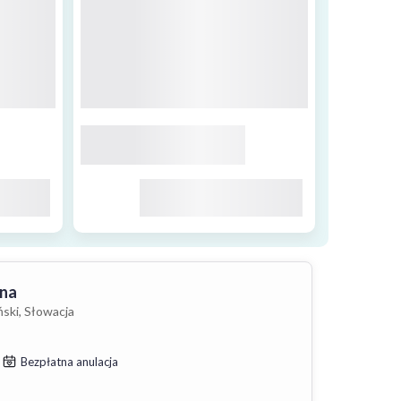
sna
ński, Słowacja
Bezpłatna anulacja