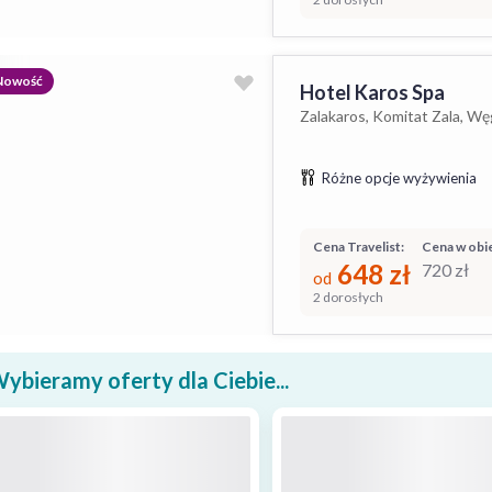
Nowość
Hotel Karos Spa
Zalakaros, Komitat Zala, Wę
Różne opcje wyżywienia
Cena Travelist:
Cena w obie
648
zł
720
zł
od
2 dorosłych
ybieramy oferty dla Ciebie...