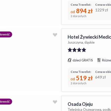
Cena Travelist:
Cena w obie
894
zł
1229
zł
od
2 dorosłych
Nowość
Hotel Żywiecki Medic
Juszczyna, śląskie
dzieci GRATIS
Różne
Cena Travelist:
Cena w obie
519
zł
649
zł
od
2 dorosłych
Nowość
Osada Ojeju
Teleśnica Oszwarowa, podk