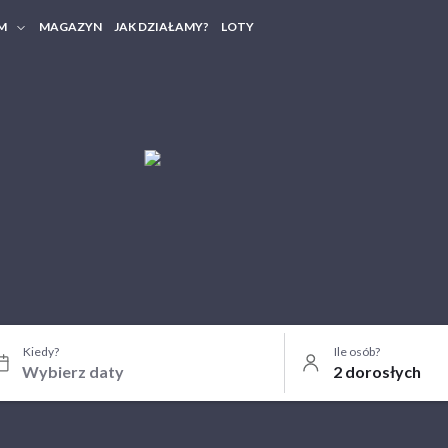
M
MAGAZYN
JAK DZIAŁAMY?
LOTY
HERY FIRMOWE
TANIA GRUPOWE
Kiedy?
Ile osób?