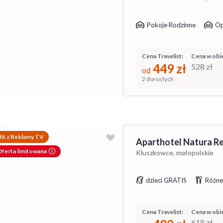
Pokoje Rodzinne
Op
Cena Travelist:
Cena w obie
449
zł
528
zł
od
2 dorosłych
it z Reklamy TV
Aparthotel Natura R
ferta limitowana
Kluszkowce, małopolskie
dzieci GRATIS
Różne
Cena Travelist:
Cena w obie
618
zł