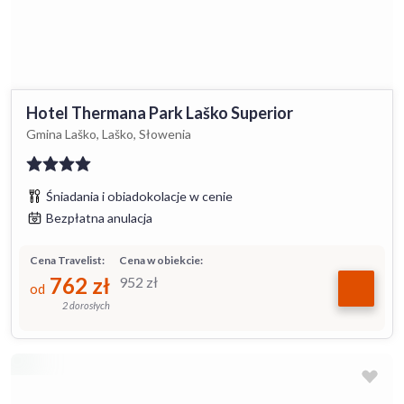
Hotel Thermana Park Laško Superior
Gmina Laško, Laško, Słowenia
Śniadania i obiadokolacje w cenie
Bezpłatna anulacja
Cena Travelist:
Cena w obiekcie:
762
zł
952
zł
od
2 dorosłych