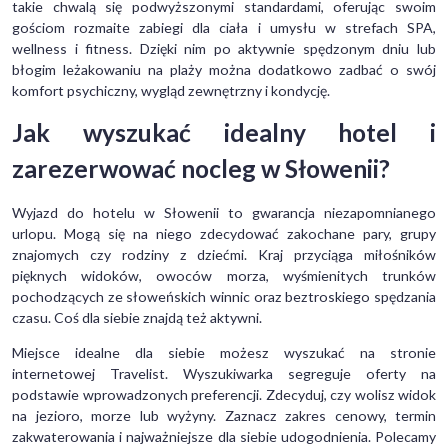
takie chwalą się podwyższonymi standardami, oferując swoim
gościom rozmaite zabiegi dla ciała i umysłu w strefach SPA,
wellness i fitness. Dzięki nim po aktywnie spędzonym dniu lub
błogim leżakowaniu na plaży można dodatkowo zadbać o swój
komfort psychiczny, wygląd zewnętrzny i kondycję.
Jak wyszukać idealny hotel i
zarezerwować nocleg w Słowenii?
Wyjazd do hotelu w Słowenii to gwarancja niezapomnianego
urlopu. Mogą się na niego zdecydować zakochane pary, grupy
znajomych czy rodziny z dziećmi. Kraj przyciąga miłośników
pięknych widoków, owoców morza, wyśmienitych trunków
pochodzących ze słoweńskich winnic oraz beztroskiego spędzania
czasu. Coś dla siebie znajdą też aktywni.
Miejsce idealne dla siebie możesz wyszukać na stronie
internetowej Travelist. Wyszukiwarka segreguje oferty na
podstawie wprowadzonych preferencji. Zdecyduj, czy wolisz widok
na jezioro, morze lub wyżyny. Zaznacz zakres cenowy, termin
zakwaterowania i najważniejsze dla siebie udogodnienia. Polecamy