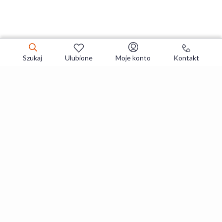
Szukaj
Ulubione
Moje konto
Kontakt
Zapisz się do newslettera i zgarniaj
najlepsze oferty
Zapisuję się
Zapisując się, akceptujesz
Regulaminy
i
Polityka prywatności
.