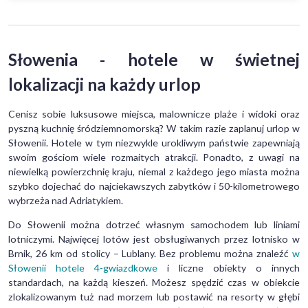
Słowenia - hotele w świetnej
lokalizacji na każdy urlop
Cenisz sobie luksusowe miejsca, malownicze plaże i widoki oraz
pyszną kuchnię śródziemnomorską? W takim razie zaplanuj urlop w
Słowenii. Hotele w tym niezwykle urokliwym państwie zapewniają
swoim gościom wiele rozmaitych atrakcji. Ponadto, z uwagi na
niewielką powierzchnię kraju, niemal z każdego jego miasta można
szybko dojechać do najciekawszych zabytków i 50-kilometrowego
wybrzeża nad Adriatykiem.
Do Słowenii można dotrzeć własnym samochodem lub liniami
lotniczymi. Najwięcej lotów jest obsługiwanych przez lotnisko w
Brnik, 26 km od stolicy – Lublany. Bez problemu można znaleźć
w
Słowenii hotele 4-gwiazdkowe
i liczne obiekty o innych
standardach, na każdą kieszeń. Możesz spędzić czas w obiekcie
zlokalizowanym tuż nad morzem lub postawić na resorty w głębi