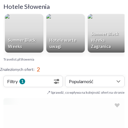
Hotele Słowenia
Summer Black
Summer Black
Hotele warte
Weeks
Weeks
uwagi
Zagranica
Travelist.pl
Słowenia
2
Znalezionych ofert
:
Filtry
Popularność
1
Sprawdź, co wpływa na kolejność ofert na stronie