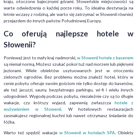
kraju, otoczone bajecznymi górami. Słoweńskie miejscowości są
warte odwiedzenia o każdej porze roku. To idealna destynacja na
letnie wczasy z rodziną, ale warto się zatrzymać w Słowenii również
przejazdem do innych państw Południowej Europy.
Co oferują najlepsze hotele w
Słowenii?
Ponieważ jest to mały kraj nadmorski,
w Słowenii hotele z basenem
są niemal normą. Możesz szukać pokoi tuż nad morzem lub pięknymi
jeziorami. Wiele obiektów usytuowanych jest w otoczeniu
zielonych ogrodów. Bez problemu można znaleźć hotel, który w
cenie pobytu oferuje swoim gościom nie tylko dostęp do basenów,
ale też jacuzzi, sauny, bezpłatnego parkingu, wi-fi i wielu innych
udogodnień. Wygodę podczas pobytu, niezależnie czy są to długie
wakacje, czy krótszy wyjazd, zapewnią zwłaszcza
hotele z
wyżywieniem w Słowenii
. W hotelowych restauracjach
zasmakujesz regionalnej kuchni lub nawet otrzymasz śniadanie do
łóżka.
Warto też spędzić wakacje
w Słowenii w hotelach SPA
. Obiekty