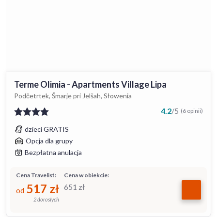
Terme Olimia - Apartments Village Lipa
Podčetrtek, Šmarje pri Jelšah, Słowenia
4.2
/
5
(6 opinii)
dzieci GRATIS
Opcja dla grupy
Bezpłatna anulacja
Cena Travelist:
Cena w obiekcie:
517
zł
651
zł
od
2 dorosłych