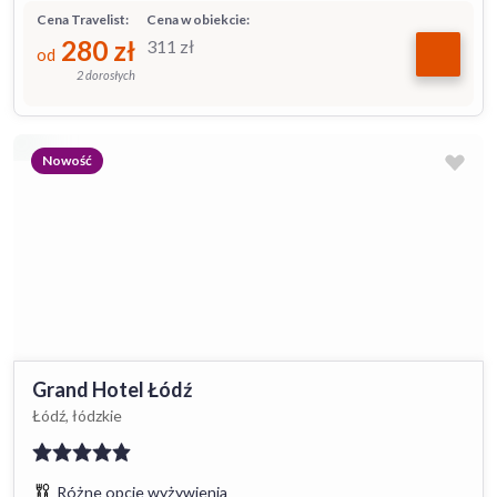
Cena Travelist:
Cena w obiekcie:
280
zł
311
zł
od
2 dorosłych
Nowość
Grand Hotel Łódź
Łódź, łódzkie
Różne opcje wyżywienia