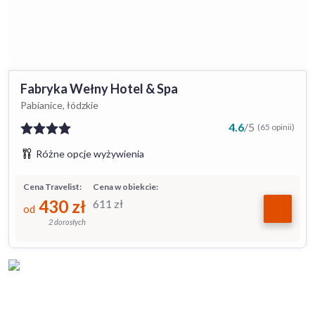
Fabryka Wełny Hotel & Spa
Pabianice, łódzkie
4.6
/
5
(65 opinii)
Różne opcje wyżywienia
Cena Travelist:
Cena w obiekcie:
430
zł
611
zł
od
2 dorosłych