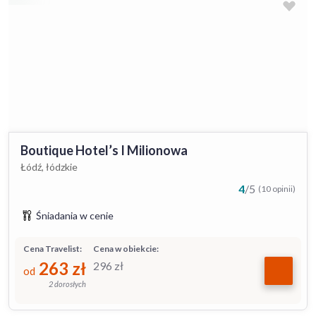
Boutique Hotel’s I Milionowa
Łódź, łódzkie
4
/
5
(10 opinii)
Śniadania w cenie
Cena Travelist:
Cena w obiekcie:
263
zł
296
zł
od
2 dorosłych