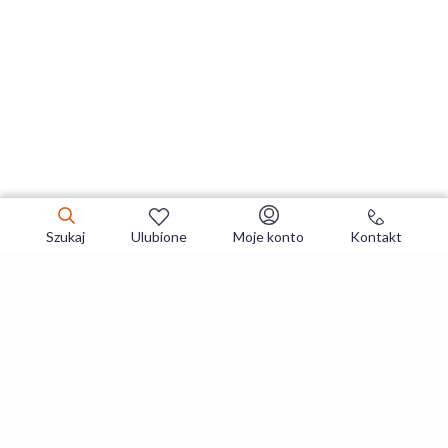
Szukaj
Ulubione
Moje konto
Kontakt
Zapisz się do newslettera i zgarniaj
najlepsze oferty