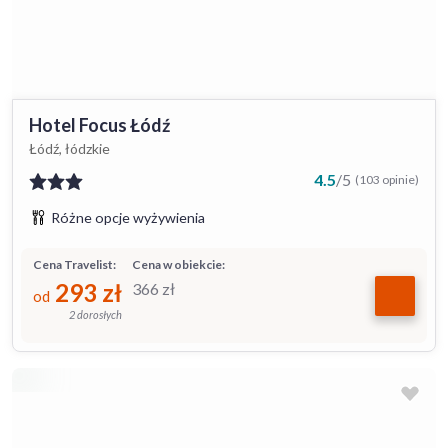
Hotel Focus Łódź
Łódź, łódzkie
4.5
/
5
(103 opinie)
Różne opcje wyżywienia
Cena Travelist:
Cena w obiekcie:
293
zł
366
zł
od
2 dorosłych