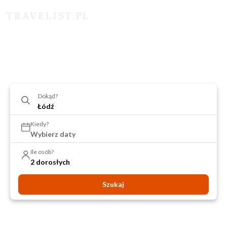
Dokąd?
Kiedy?
Wybierz daty
Ile osób?
2 dorosłych
Szukaj