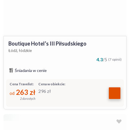
Boutique Hotel’s III Piłsudskiego
Łódź, łódzkie
4.3
/
5
(7 opinii)
Śniadania w cenie
Cena Travelist:
Cena w obiekcie:
263
zł
296
zł
od
2 dorosłych