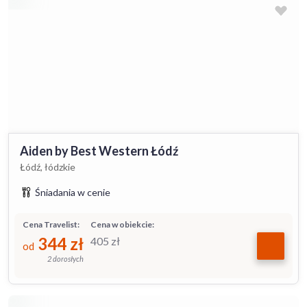
Aiden by Best Western Łódź
Łódź, łódzkie
Śniadania w cenie
Cena Travelist:
Cena w obiekcie:
344
zł
405
zł
od
2 dorosłych