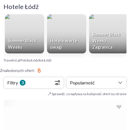
Hotele Łódź
Summer Black
Summer Black
Hotele warte
Weeks
Weeks
uwagi
Zagranica
Travelist.pl
Polska
Łódzkie
Łódź
8
Znalezionych ofert
:
Filtry
Popularność
3
Sprawdź, co wpływa na kolejność ofert na stronie