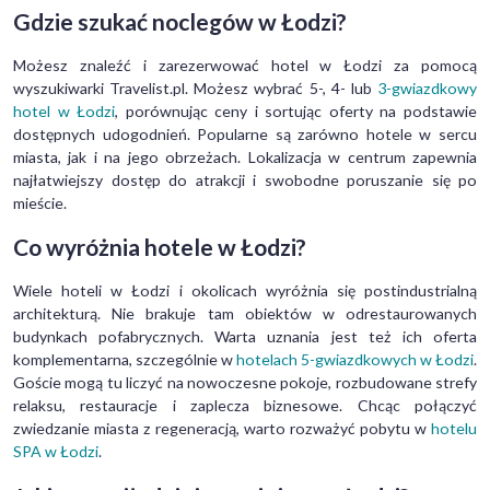
Gdzie szukać noclegów w Łodzi?
Możesz znaleźć i zarezerwować hotel w Łodzi za pomocą
wyszukiwarki Travelist.pl. Możesz wybrać 5-, 4- lub
3-gwiazdkowy
hotel w Łodzi
, porównując ceny i sortując oferty na podstawie
dostępnych udogodnień. Popularne są zarówno hotele w sercu
miasta, jak i na jego obrzeżach. Lokalizacja w centrum zapewnia
najłatwiejszy dostęp do atrakcji i swobodne poruszanie się po
mieście.
Co wyróżnia hotele w Łodzi?
Wiele hoteli w Łodzi i okolicach wyróżnia się postindustrialną
architekturą. Nie brakuje tam obiektów w odrestaurowanych
budynkach pofabrycznych. Warta uznania jest też ich oferta
komplementarna, szczególnie w
hotelach 5-gwiazdkowych w Łodzi
.
Goście mogą tu liczyć na nowoczesne pokoje, rozbudowane strefy
relaksu, restauracje i zaplecza biznesowe. Chcąc połączyć
zwiedzanie miasta z regeneracją, warto rozważyć pobytu w
hotelu
SPA w Łodzi
.