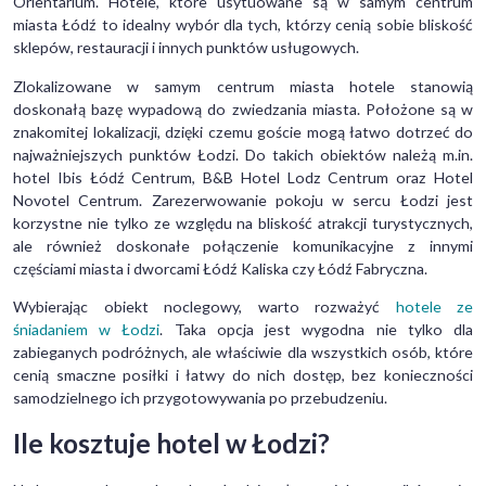
Orientarium. Hotele, które usytuowane są w samym centrum
miasta Łódź to idealny wybór dla tych, którzy cenią sobie bliskość
sklepów, restauracji i innych punktów usługowych.
Zlokalizowane w samym centrum miasta hotele stanowią
doskonałą bazę wypadową do zwiedzania miasta. Położone są w
znakomitej lokalizacji, dzięki czemu goście mogą łatwo dotrzeć do
najważniejszych punktów Łodzi. Do takich obiektów należą m.in.
hotel Ibis Łódź Centrum, B&B Hotel Lodz Centrum oraz Hotel
Novotel Centrum. Zarezerwowanie pokoju w sercu Łodzi jest
korzystne nie tylko ze względu na bliskość atrakcji turystycznych,
ale również doskonałe połączenie komunikacyjne z innymi
częściami miasta i dworcami Łódź Kaliska czy Łódź Fabryczna.
Wybierając obiekt noclegowy, warto rozważyć
hotele ze
śniadaniem w Łodzi
. Taka opcja jest wygodna nie tylko dla
zabieganych podróżnych, ale właściwie dla wszystkich osób, które
cenią smaczne posiłki i łatwy do nich dostęp, bez konieczności
samodzielnego ich przygotowywania po przebudzeniu.
Ile kosztuje hotel w Łodzi?