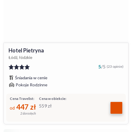
Hotel Pietryna
Łódź, łódzkie
5
/
5
(23 opinie)
Śniadania w cenie
Pokoje Rodzinne
Cena Travelist:
Cena w obiekcie:
447
zł
559
zł
od
2 dorosłych