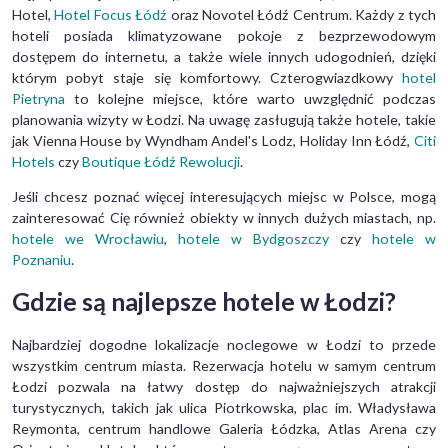
Hotel,
Hotel Focus Łódź
oraz Novotel Łódź Centrum. Każdy z tych
hoteli posiada klimatyzowane pokoje z bezprzewodowym
dostępem do internetu, a także wiele innych udogodnień, dzięki
którym pobyt staje się komfortowy. Czterogwiazdkowy
hotel
Pietryna
to kolejne miejsce, które warto uwzględnić podczas
planowania wizyty w Łodzi. Na uwagę zasługują także hotele, takie
jak Vienna House by Wyndham Andel's Lodz, Holiday Inn Łódź,
Citi
Hotels
czy
Boutique Łódź Rewolucji
.
Jeśli chcesz poznać więcej interesujących miejsc w Polsce, mogą
zainteresować Cię również obiekty w innych dużych miastach, np.
hotele we Wrocławiu
,
hotele w Bydgoszczy
czy
hotele w
Poznaniu
.
Gdzie są najlepsze hotele w Łodzi?
Najbardziej dogodne lokalizacje noclegowe w Łodzi to przede
wszystkim centrum miasta. Rezerwacja hotelu w samym centrum
Łodzi pozwala na łatwy dostęp do najważniejszych atrakcji
turystycznych, takich jak ulica Piotrkowska, plac im. Władysława
Reymonta, centrum handlowe Galeria Łódzka, Atlas Arena czy