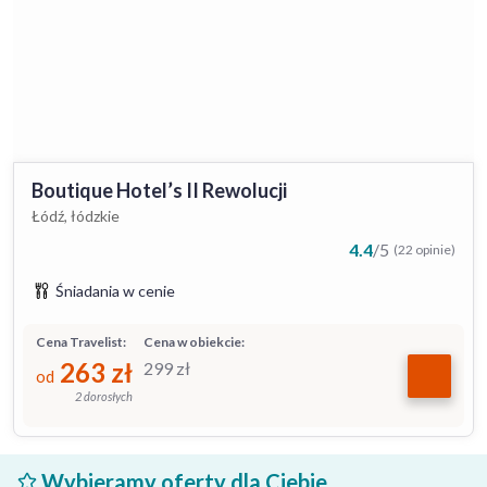
Boutique Hotel’s II Rewolucji
Łódź, łódzkie
4.4
/
5
(22 opinie)
Śniadania w cenie
Cena Travelist:
Cena w obiekcie:
263
zł
299
zł
od
2 dorosłych
Wybieramy oferty dla Ciebie...