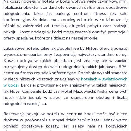
Na koszt noclegu w hotelu w Łodzi wpływa wiele czynników, m.in.
lokalizacja obiektu, standard oferowanych usług oraz dodatkowe
udogodnienia, takie jak parking, centrum fitness czy sale
konferencyjne. Średnia cena za nocleg w hotelu w Łodzi może się
różnić w zależności od terminu, długości pobytu oraz rodzaju
pokoju. Koszt noclegu w Łodzi mogą znacznie obniżyć promocje i
oferty specjalne, które znajdziesz na naszej stronie.
Luksusowe hotele, takie jak DoubleTree by Hilton, oferują bogato
wyposażone apartamenty i zapewniają najwyższy standard usług.
Koszt noclegu w takich obiektach jest znaczny, ale w zamian
otrzymujemy dostęp do wielu udogodnień, takich jak basen, SPA,
centrum fitness czy sale konferencyjne. Podobnie wysoki standard
w nieco niższych kosztach znajdziemy w
hotelach 4-gwiazdowych
w Łodzi
. Bardziej przystępne ceny znajdziemy w takich miejscach,
jak Hotel Campanile Łódź czy Hotel Mazowiecki. Niska cena tych
hoteli idzie jednak w parze ze standardem obsługi i liczbą
udogodnień na miejscu.
Rezerwacja pokoju w hotelu w centrum Łodzi może być nieco
droższa w porównaniu z innymi dzielnicami miasta. Jednak warto
ponieść dodatkowe koszty, jeśli zależy nam na korzyściach