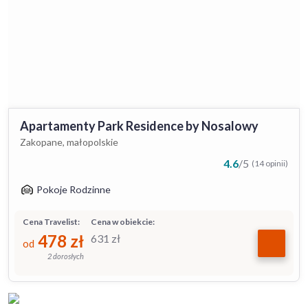
Apartamenty Park Residence by Nosalowy
Zakopane, małopolskie
4.6
/
5
(14 opinii)
Pokoje Rodzinne
Cena Travelist:
Cena w obiekcie:
478
zł
631
zł
od
2 dorosłych