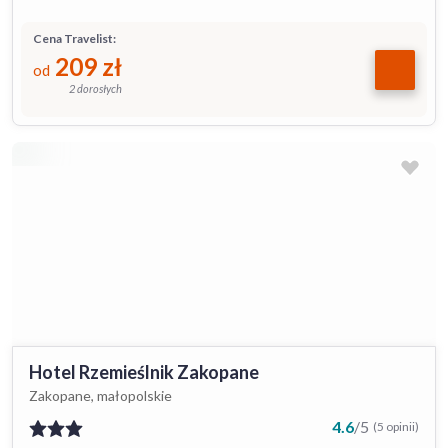
Cena Travelist:
209
zł
od
2 dorosłych
Hotel Rzemieślnik Zakopane
Zakopane, małopolskie
4.6
/
5
(5 opinii)