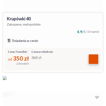
Krupówki 40
Zakopane, małopolskie
4.9
/
5
(10 opinii)
Śniadania w cenie
Cena Travelist:
Cena w obiekcie:
350
zł
368
zł
od
2 dorosłych