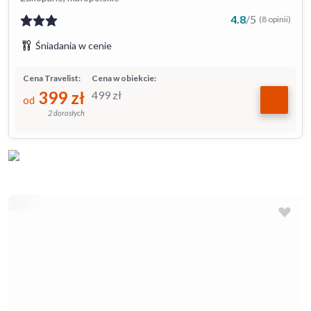
4.8
/
5
(8 opinii)
Śniadania w cenie
Cena Travelist:
Cena w obiekcie:
399
zł
499
zł
od
2 dorosłych