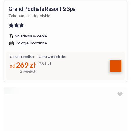
Grand Podhale Resort & Spa
Zakopane, małopolskie
Śniadania w cenie
Pokoje Rodzinne
Cena Travelist:
Cena w obiekcie:
269
zł
361
zł
od
2 dorosłych