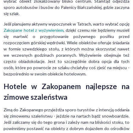
wybrać obiekt zlokalizowany blisko centrum. Stamtąd odjeżdża
sporo autobusów i busów do Palenicy Białczańskiej, gdzie zaczyna
się szlak.
Jeśli planujemy aktywny wypoczynek w Tatrach, warto wybrać opcję
Zakopane hotel z wyżywieniem
, dzięki czemu nie będziemy musieli
się martwić o przygotowanie pożywnego posiłku przed
rozpoczęciem górskiej wędrówki. Wiele obiektów oferuje śniadania
w formie szwedzkiego stołu, z których można skorzystać nawet
we wczesnych godzinach porannych. Wyżywienie obejmuje też
często obiadokolacje. Jest to szczególnie dobra opcja dla tych
osób, które po powrocie ze szlaku chciałyby coś zjeść na miejscu -
bezpośrednio w swoim obiekcie hotelowym.
Hotele w Zakopanem najlepsze na
zimowe szaleństwa
Zimą do Zakopanego przyjeżdża sporo turystów z intencją oddania
się zimowemu szaleństwu - jeździe na nartach bądź snowboardzie.
Jeśli zaliczamy się do tego grona i zależy nam na bliskości stoku, to
powinniśmy postawić na obiekty z dobrym dojazdem do ośrodków