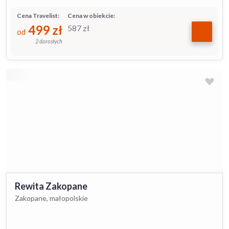
Cena Travelist:
Cena w obiekcie:
499
zł
587
zł
od
2 dorosłych
Rewita Zakopane
Zakopane, małopolskie