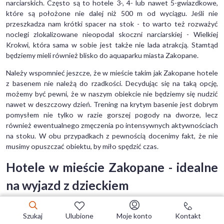
narciarskich. Często są to hotele 3-, 4- lub nawet 5-gwiazdkowe,
które są położone nie dalej niż 500 m od wyciągu. Jeśli nie
przeszkadza nam krótki spacer na stok - to warto też rozważyć
noclegi zlokalizowane nieopodal skoczni narciarskiej - Wielkiej
Krokwi, która sama w sobie jest także nie lada atrakcją. Stamtąd
będziemy mieli również blisko do aquaparku miasta Zakopane.
Należy wspomnieć jeszcze, że w mieście takim jak Zakopane hotele
z basenem nie należą do rzadkości. Decydując się na taką opcję,
możemy być pewni, że w naszym obiekcie nie będziemy się nudzić
nawet w deszczowy dzień. Trening na krytym basenie jest dobrym
pomysłem nie tylko w razie gorszej pogody na dworze, lecz
również ewentualnego zmęczenia po intensywnych aktywnościach
na stoku. W obu przypadkach z pewnością docenimy fakt, że nie
musimy opuszczać obiektu, by miło spędzić czas.
Hotele w mieście Zakopane - idealne
na wyjazd z dzieckiem
Jeśli planujemy urlop z całą rodziną, koniecznie musimy upewnić się,
Szukaj
Ulubione
Moje konto
Kontakt
czy do wybranego resortu możemy przyjechać z dzieckiem. W