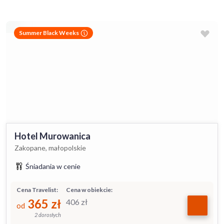
Summer Black Weeks
Hotel Murowanica
Zakopane, małopolskie
Śniadania w cenie
Cena Travelist:
Cena w obiekcie:
365
zł
406
zł
od
2 dorosłych