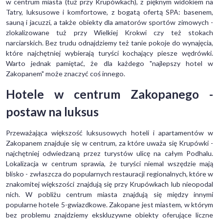
w centrum miasta (tuż przy Krupówkach), z pięknym widokiem na
Tatry, luksusowe i komfortowe, z bogatą ofertą SPA: basenem,
sauną i jacuzzi, a także obiekty dla amatorów sportów zimowych -
zlokalizowane tuż przy Wielkiej Krokwi czy też stokach
narciarskich. Bez trudu odnajdziemy też tanie pokoje do wynajęcia,
które najchętniej wybierają turyści kochający piesze wędrówki.
Warto jednak pamiętać, że dla każdego "najlepszy hotel w
Zakopanem" może znaczyć coś innego.
Hotele w centrum Zakopanego -
postaw na luksus
Przeważająca większość luksusowych hoteli i apartamentów w
Zakopanem znajduje się w centrum, za które uważa się Krupówki -
najchętniej odwiedzaną przez turystów ulicę na całym Podhalu.
Lokalizacja w centrum sprawia, że turyści niemal wszędzie mają
blisko - zwłaszcza do popularnych restauracji regionalnych, które w
znakomitej większości znajdują się przy Krupówkach lub nieopodal
nich. W pobliżu centrum miasta znajdują się między innymi
popularne hotele 5-gwiazdkowe. Zakopane jest miastem, w którym
bez problemu znajdziemy ekskluzywne obiekty oferujące liczne