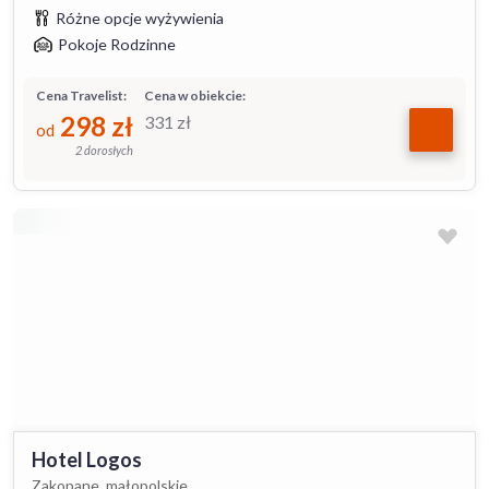
Różne opcje wyżywienia
Pokoje Rodzinne
Cena Travelist:
Cena w obiekcie:
298
zł
331
zł
od
2 dorosłych
Hotel Logos
Zakopane, małopolskie