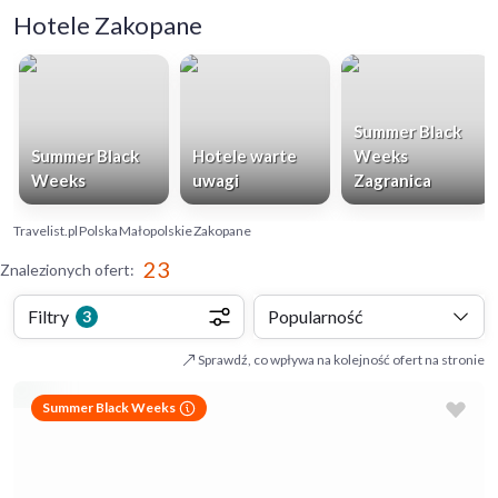
Hotele Zakopane
Summer Black
Summer Black
Hotele warte
Weeks
Weeks
uwagi
Zagranica
Travelist.pl
Polska
Małopolskie
Zakopane
23
Znalezionych ofert
:
Filtry
Popularność
3
Sprawdź, co wpływa na kolejność ofert na stronie
Summer Black Weeks