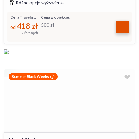
Różne opcje wyżywienia
Cena Travelist:
Cena w obiekcie:
418
zł
580
zł
od
2 dorosłych
Summer Black Weeks