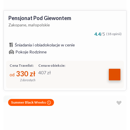
Pensjonat Pod Giewontem
Zakopane, małopolskie
4.4
/
5
(18 opinii)
Śniadania i obiadokolacje w cenie
Pokoje Rodzinne
Cena Travelist:
Cena w obiekcie:
330
zł
407
zł
od
2 dorosłych
Summer Black Weeks