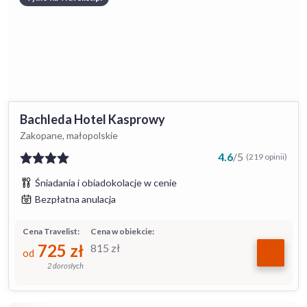
Bachleda Hotel Kasprowy
Zakopane, małopolskie
4.6
/
5
(219 opinii)
Śniadania i obiadokolacje w cenie
Bezpłatna anulacja
Cena Travelist:
Cena w obiekcie:
725
zł
815
zł
od
2 dorosłych