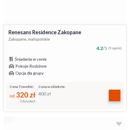
Renesans Residence Zakopane
Zakopane, małopolskie
4.2
/
5
(5 opinii)
Śniadania w cenie
Pokoje Rodzinne
Opcja dla grupy
Cena Travelist:
Cena w obiekcie:
320
zł
400
zł
od
2 dorosłych