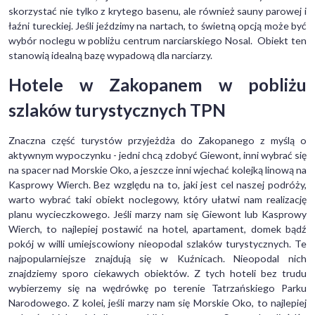
skorzystać nie tylko z krytego basenu, ale również sauny parowej i
łaźni tureckiej. Jeśli jeździmy na nartach, to świetną opcją może być
wybór noclegu w pobliżu centrum narciarskiego Nosal. Obiekt ten
stanowią idealną bazę wypadową dla narciarzy.
Hotele w Zakopanem w pobliżu
szlaków turystycznych TPN
Znaczna część turystów przyjeżdża do Zakopanego z myślą o
aktywnym wypoczynku - jedni chcą zdobyć Giewont, inni wybrać się
na spacer nad Morskie Oko, a jeszcze inni wjechać kolejką linową na
Kasprowy Wierch. Bez względu na to, jaki jest cel naszej podróży,
warto wybrać taki obiekt noclegowy, który ułatwi nam realizację
planu wycieczkowego. Jeśli marzy nam się Giewont lub Kasprowy
Wierch, to najlepiej postawić na hotel, apartament, domek bądź
pokój w willi umiejscowiony nieopodal szlaków turystycznych. Te
najpopularniejsze znajdują się w Kuźnicach. Nieopodal nich
znajdziemy sporo ciekawych obiektów. Z tych hoteli bez trudu
wybierzemy się na wędrówkę po terenie Tatrzańskiego Parku
Narodowego. Z kolei, jeśli marzy nam się Morskie Oko, to najlepiej