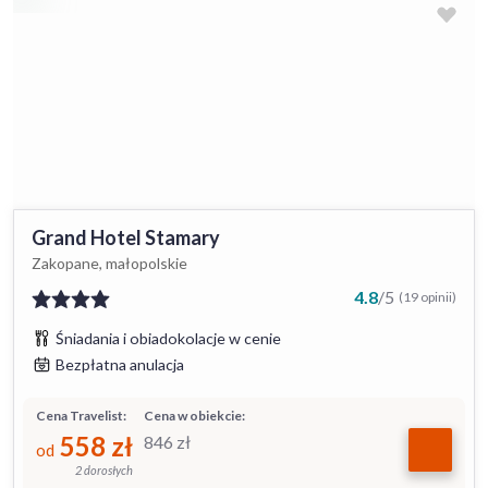
Grand Hotel Stamary
Zakopane, małopolskie
4.8
/
5
(19 opinii)
Śniadania i obiadokolacje w cenie
Bezpłatna anulacja
Cena Travelist:
Cena w obiekcie:
558
zł
846
zł
od
2 dorosłych