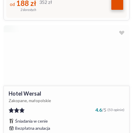
188
zł
352
zł
od
2 dorosłych
Hotel Wersal
Zakopane, małopolskie
4.6
/
5
(53 opinie)
Śniadania w cenie
Bezpłatna anulacja