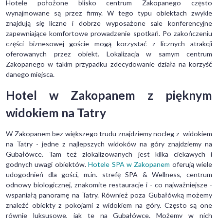
Hotele położone blisko centrum Zakopanego często
wynajmowane są przez firmy. W tego typu obiektach zwykle
znajdują się liczne i dobrze wyposażone sale konferencyjne
zapewniające komfortowe prowadzenie spotkań. Po zakończeniu
części biznesowej goście mogą korzystać z licznych atrakcji
oferowanych przez obiekt. Lokalizacja w samym centrum
Zakopanego w takim przypadku zdecydowanie działa na korzyść
danego miejsca.
Hotel w Zakopanem z pięknym
widokiem na Tatry
W Zakopanem bez większego trudu znajdziemy nocleg z widokiem
na Tatry - jedne z najlepszych widoków na góry znajdziemy na
Gubałówce. Tam też zlokalizowanych jest kilka ciekawych i
godnych uwagi obiektów.
Hotele SPA w Zakopanem
oferują wiele
udogodnień dla gości, m.in. strefę SPA & Wellness, centrum
odnowy biologicznej, znakomite restauracje i - co najważniejsze -
wspaniałą panoramę na Tatry. Również poza Gubałówką możemy
znaleźć obiekty z pokojami z widokiem na góry. Często są one
równie luksusowe, jak te na Gubałówce. Możemy w nich