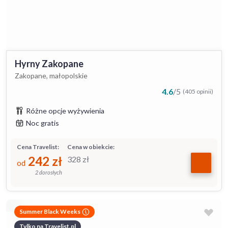
Hyrny Zakopane
Zakopane, małopolskie
4.6
/
5
(405 opinii)
Różne opcje wyżywienia
Noc gratis
Cena Travelist:
Cena w obiekcie:
242
zł
328
zł
od
2 dorosłych
Summer Black Weeks
Tylko na Travelist.pl