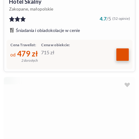
Hotel Skalny
Zakopane, małopolskie
4.7
/
5
(52 opinie)
Śniadania i obiadokolacje w cenie
Cena Travelist:
Cena w obiekcie:
479
zł
715
zł
od
2 dorosłych