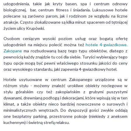
udogodnienia, takie jak kryty basen, spa i centrum odnowy
biologicznej, bar, centrum fitness i śniadania. Luksusowe hotele
polecane są zarówno parom, jak i rodzinom ze względu na liczne
atrakcje. Często zlokalizowane są kilka minut spacerem od tętniącej
życiem ulicy Krupówki.
Osobom ceniącym wysoki poziom usług oraz bogatą ofertę
udogodnień na miejscu polecić można też
hotele 4-gwiazdkowe.
Zakopane
ma rozbudowaną bazę tego typu obiektów, dlatego z
pewnością każdy znajdzie tu coś dla siebie. Turyści wybierający tego
typu opcje mogą być pewni właściwego stosunku jakości do ceny
oraz wysokiego standardu, jaki zapewnia 4-gwiazdkowy hotel.
Hotele usytuowane w centrum Zakopanego urządzone są w
różnym stylu - możemy znaleźć urokliwe obiekty noclegowe w
stylu góralskim czy też zakopiańskim z grubymi puszystymi
dywanami, drewnianą podłogą i dekoracjami, które wpisują się w ten
klimat, a także obiekty nieco bardziej nowoczesne o surowych i
minimalistycznych wnętrzach. Do dyspozycji gości zwykle oddają
one bezpłatny parking, przestronne pokoje (niekiedy z aneksem
kuchennym) i świetną strefą relaksu.