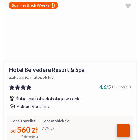
Summer Black Weeks
Hotel Belvedere Resort & Spa
Zakopane, małopolskie
4.6
/
5
(171 opinii)
Śniadania i obiadokolacje w cenie
Pokoje Rodzinne
Cena Travelist:
Cena w obiekcie:
560
zł
775
zł
od
2 dorosłych