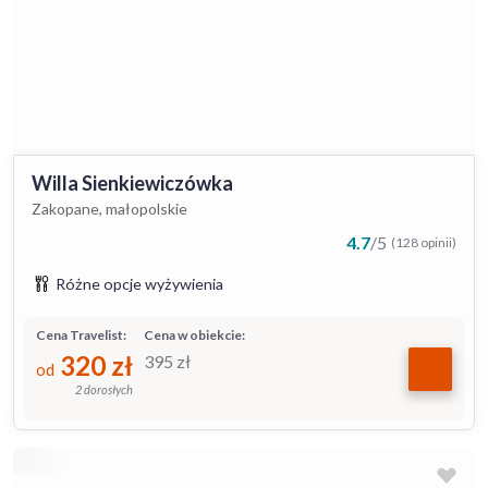
Willa Sienkiewiczówka
Zakopane, małopolskie
4.7
/
5
(128 opinii)
Różne opcje wyżywienia
Cena Travelist:
Cena w obiekcie:
320
zł
395
zł
od
2 dorosłych