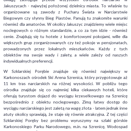
Jakuszycach - najwyżej położonej dzielnicy miasta. To właśnie tu
organizowane są zawody z Pucharu Świata w Narciarstwie
Biegowym czy słynny Bieg Piastów. Panują tu znakomite warunki
również dla amatorów. W okolicy Jakuszyc znajdziemy wiele miejsc
noclegowych o różnym standardzie, a co za tym idzie - również
cenie. Znajdują się tu hotele z komfortowymi pokojami, wille dla
większych grup zorganizowanych czy też pokoje w pensjonatach,
prowadzonych przez lokalnych mieszkańców. Każdy z tych
obiektów ma swoje wady i zalety, a wiele zależy od naszych
indywidualnych preferencji.
W Szklarskiej Porębie znajduje się również największy w
Karkonoszach ośrodek Ski Arena Szrenica, który przygotowuje aż
11 km tras narciarskich na różnej wysokości. W pobliżu tego
ośrodka znajduje się co najmniej kilka ciekawych hoteli, które
oferują turystom dojazd do wyciągu krzesełkowego na Szrenicę
bezpośrednio z obiektu noclegowego. Zimą łatwy dostęp do
wyciągu narciarskiego jest zaletą na wagę złota - latem jednak inne
atuty okolicy sprawiają, że staje się równie atrakcyjna. Z tej części
Szklarskiej Poręby bez problemu wyruszymy na szlaki górskie
Karkonoskiego Parku Narodowego, m.in. na Szrenicę, Wodospad