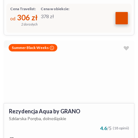
Cena Travelist:
Cena w obiekcie:
306
zł
378
zł
od
2 dorosłych
Summer Black Weeks
Rezydencja Aqua by GRANO
Szklarska Poręba, dolnośląskie
4.6
/
5
(18 opinii)