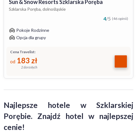
Sun & Snow Resorts Szklarska Poręba
Szklarska Poręba, dolnośląskie
4
/
5
(46 opinii)
Pokoje Rodzinne
Opcja dla grupy
Cena Travelist:
183
zł
od
2 dorosłych
Najlepsze hotele w Szklarskiej
Porębie. Znajdź hotel w najlepszej
cenie!