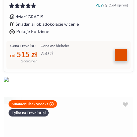
4.7
/
5
(164 opinie)
dzieci GRATIS
Śniadania i obiadokolacje w cenie
Pokoje Rodzinne
Cena Travelist:
Cena w obiekcie:
515
zł
750
zł
od
2 dorosłych
Summer Black Weeks
Tylko na Travelist.pl