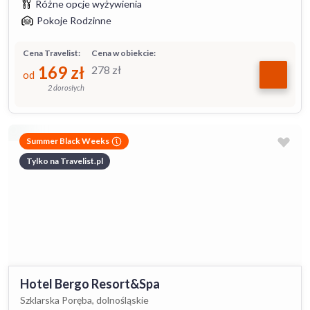
Różne opcje wyżywienia
Pokoje Rodzinne
Cena Travelist:
Cena w obiekcie:
169
zł
278
zł
od
2 dorosłych
Summer Black Weeks
Tylko na Travelist.pl
Hotel Bergo Resort&Spa
Szklarska Poręba, dolnośląskie