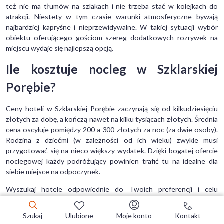
też nie ma tłumów na szlakach i nie trzeba stać w kolejkach do
atrakcji. Niestety w tym czasie warunki atmosferyczne bywają
najbardziej kapryśne i nieprzewidywalne. W takiej sytuacji wybór
obiektu oferującego gościom szereg dodatkowych rozrywek na
miejscu wydaje się najlepszą opcją.
Ile kosztuje nocleg w Szklarskiej
Porębie?
Ceny hoteli w Szklarskiej Porębie zaczynają się od kilkudziesięciu
złotych za dobę, a kończą nawet na kilku tysiącach złotych. Średnia
cena oscyluje pomiędzy 200 a 300 złotych za noc (za dwie osoby).
Rodzina z dziećmi (w zależności od ich wieku) zwykle musi
przygotować się na nieco większy wydatek. Dzięki bogatej ofercie
noclegowej każdy podróżujący powinien trafić tu na idealne dla
siebie miejsce na odpoczynek.
Wyszukaj hotele odpowiednie do Twoich preferencji i celu
podróży!
Szukaj
Ulubione
Moje konto
Kontakt
Hotele Szklarska Poręba - FAQ