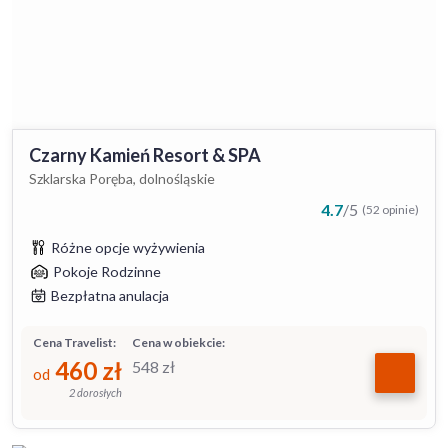
Czarny Kamień Resort & SPA
Szklarska Poręba, dolnośląskie
4.7
/
5
(52 opinie)
Różne opcje wyżywienia
Pokoje Rodzinne
Bezpłatna anulacja
Cena Travelist:
Cena w obiekcie:
460
zł
548
zł
od
2 dorosłych