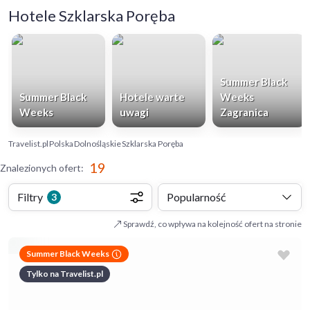
Hotele Szklarska Poręba
Summer Black
Summer Black
Hotele warte
Weeks
Weeks
uwagi
Zagranica
Travelist.pl
Polska
Dolnośląskie
Szklarska Poręba
19
Znalezionych ofert
:
Filtry
Popularność
3
Sprawdź, co wpływa na kolejność ofert na stronie
Summer Black Weeks
Tylko na Travelist.pl