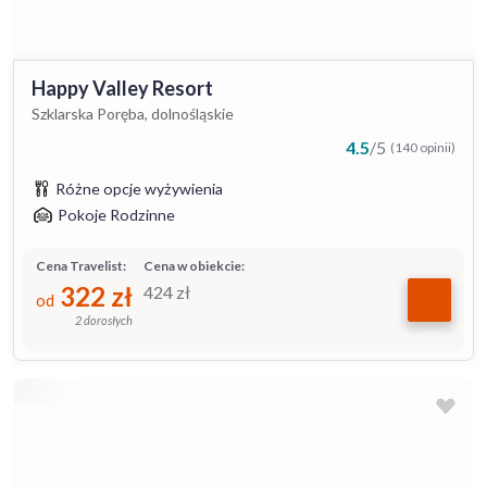
Happy Valley Resort
Szklarska Poręba, dolnośląskie
4.5
/
5
(140 opinii)
Różne opcje wyżywienia
Pokoje Rodzinne
Cena Travelist:
Cena w obiekcie:
322
zł
424
zł
od
2 dorosłych