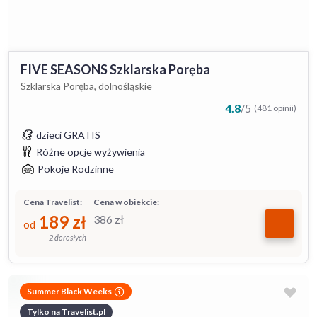
FIVE SEASONS Szklarska Poręba
Szklarska Poręba, dolnośląskie
4.8
/
5
(481 opinii)
dzieci GRATIS
Różne opcje wyżywienia
Pokoje Rodzinne
Cena Travelist:
Cena w obiekcie:
189
zł
386
zł
od
2 dorosłych
Summer Black Weeks
Tylko na Travelist.pl