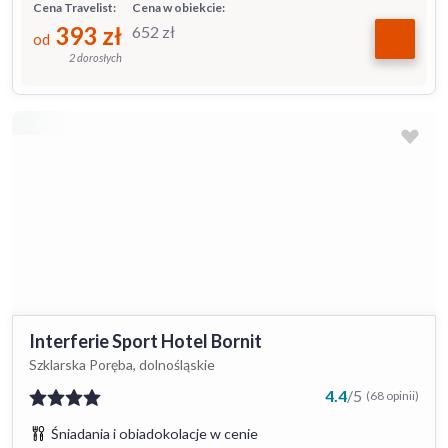
Cena Travelist:
Cena w obiekcie:
393
zł
652
zł
od
2 dorosłych
Interferie Sport Hotel Bornit
Szklarska Poręba, dolnośląskie
4.4
/
5
(68 opinii)
Śniadania i obiadokolacje w cenie