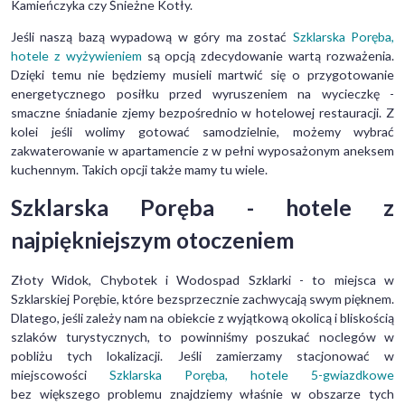
Kamieńczyka czy Śnieżne Kotły.
Jeśli naszą bazą wypadową w góry ma zostać
Szklarska Poręba,
hotele z wyżywieniem
są opcją zdecydowanie wartą rozważenia.
Dzięki temu nie będziemy musieli martwić się o przygotowanie
energetycznego posiłku przed wyruszeniem na wycieczkę -
smaczne śniadanie zjemy bezpośrednio w hotelowej restauracji. Z
kolei jeśli wolimy gotować samodzielnie, możemy wybrać
zakwaterowanie w apartamencie z w pełni wyposażonym aneksem
kuchennym. Takich opcji także mamy tu wiele.
Szklarska Poręba - hotele z
najpiękniejszym otoczeniem
Złoty Widok, Chybotek i Wodospad Szklarki - to miejsca w
Szklarskiej Porębie, które bezsprzecznie zachwycają swym pięknem.
Dlatego, jeśli zależy nam na obiekcie z wyjątkową okolicą i bliskością
szlaków turystycznych, to powinniśmy poszukać noclegów w
pobliżu tych lokalizacji. Jeśli zamierzamy stacjonować w
miejscowości
Szklarska Poręba, hotele 5-gwiazdkowe
bez większego problemu znajdziemy właśnie w obszarze tych