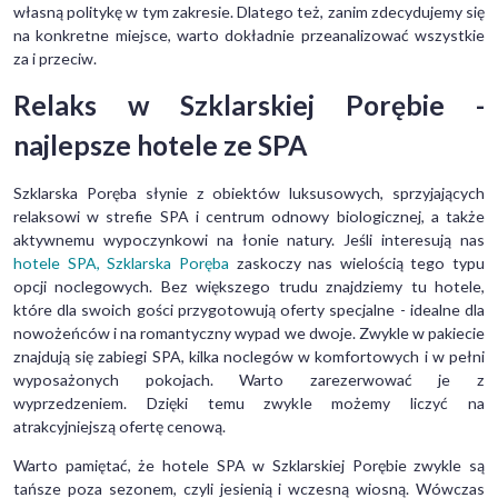
własną politykę w tym zakresie. Dlatego też, zanim zdecydujemy się
na konkretne miejsce, warto dokładnie przeanalizować wszystkie
za i przeciw.
Relaks w Szklarskiej Porębie -
najlepsze hotele ze SPA
Szklarska Poręba słynie z obiektów luksusowych, sprzyjających
relaksowi w strefie SPA i centrum odnowy biologicznej, a także
aktywnemu wypoczynkowi na łonie natury. Jeśli interesują nas
hotele SPA, Szklarska Poręba
zaskoczy nas wielością tego typu
opcji noclegowych. Bez większego trudu znajdziemy tu hotele,
które dla swoich gości przygotowują oferty specjalne - idealne dla
nowożeńców i na romantyczny wypad we dwoje. Zwykle w pakiecie
znajdują się zabiegi SPA, kilka noclegów w komfortowych i w pełni
wyposażonych pokojach. Warto zarezerwować je z
wyprzedzeniem. Dzięki temu zwykle możemy liczyć na
atrakcyjniejszą ofertę cenową.
Warto pamiętać, że hotele SPA w Szklarskiej Porębie zwykle są
tańsze poza sezonem, czyli jesienią i wczesną wiosną. Wówczas