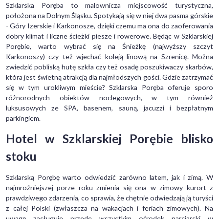
Szklarska Poręba to malownicza miejscowość turystyczna,
położona na Dolnym Śląsku. Spotykają się w niej dwa pasma górskie
- Góry Izerskie i Karkonosze, dzięki czemu ma ona do zaoferowania
dobry klimat i liczne ścieżki piesze i rowerowe. Będąc w Szklarskiej
Porębie, warto wybrać się na Śnieżkę (najwyższy szczyt
Karkonoszy) czy też wjechać koleją linową na Szrenicę. Można
zwiedzić pobliską hutę szkła czy też osadę poszukiwaczy skarbów,
która jest świetną atrakcją dla najmłodszych gości. Gdzie zatrzymać
się w tym urokliwym mieście? Szklarska Poręba oferuje sporo
różnorodnych obiektów noclegowych, w tym również
luksusowych ze SPA, basenem, sauną, jacuzzi i bezpłatnym
parkingiem.
Hotel w Szklarskiej Porębie blisko
stoku
Szklarską Porębę warto odwiedzić zarówno latem, jak i zimą. W
najmroźniejszej porze roku zmienia się ona w zimowy kurort z
prawdziwego zdarzenia, co sprawia, że chętnie odwiedzają ją turyści
z całej Polski (zwłaszcza na wakacjach i feriach zimowych). Na
uwagę zasługuje przede wszystkim ośrodek narciarski w