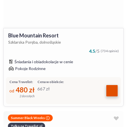
Blue Mountain Resort
Szklarska Poręba, dolnośląskie
4.5
/
5
(734 opinie)
Śniadania i obiadokolacje w cenie
Pokoje Rodzinne
Cena Travelist:
Cena w obiekcie:
480
zł
667
zł
od
2 dorosłych
Summer Black Weeks
Tylko na Travelist.pl