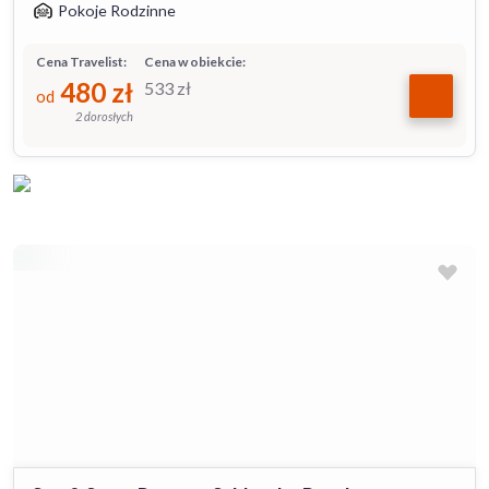
Pokoje Rodzinne
Cena Travelist:
Cena w obiekcie:
480
zł
533
zł
od
2 dorosłych