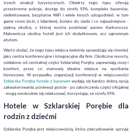
trzech atrakcji turystycznych. Obiekty tego typu oferują
przestronne pokoje, dostęp do strefy SPA, kompleks basenów,
nielimitowane, bezpłatne WiFi i wiele innych udogodnień: w tym
game room (m.in. z bilardem), boisko do siatki i co najważniejsze -
piękną okolicę, z której można podziwiać pasmo Karkonoszy.
Malownicza okolica hoteli jest ich dodatkowym, acz ogromnym
atutem.
Warto dodać, że tego typu miejsca świetnie sprawdzają się również
jako centra konferencyjne i integracyjne dla firm. Okoliczne resorty,
oddalone od centralnej części Szklarskiej Poręby, zapewniają ciszę i
komfort, przez co stanowią idealne miejsce na spotkania
biznesowe. W przypadku organizacji konferencji w miejscowości
Szklarska Poręba hotele z basenem
wydają się bardzo dobrą opcją
zakwaterowania, ponieważ goście - po zakończeniu części oficjalnej
- mogą swobodnie się relaksować, korzystając ze strefy SPA.
Hotele w Szklarskiej Porębie dla
rodzin z dziećmi
Szklarska Poręba jest miejscowością, która zdecydowanie sprzyja