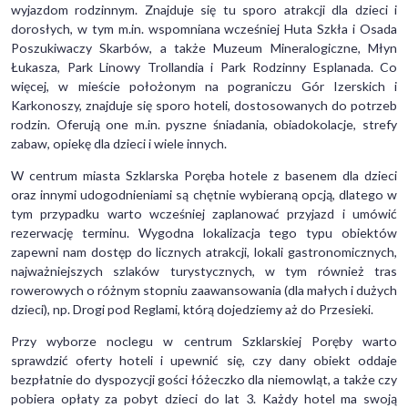
wyjazdom rodzinnym. Znajduje się tu sporo atrakcji dla dzieci i
dorosłych, w tym m.in. wspomniana wcześniej Huta Szkła i Osada
Poszukiwaczy Skarbów, a także Muzeum Mineralogiczne, Młyn
Łukasza, Park Linowy Trollandia i Park Rodzinny Esplanada. Co
więcej, w mieście położonym na pograniczu Gór Izerskich i
Karkonoszy, znajduje się sporo hoteli, dostosowanych do potrzeb
rodzin. Oferują one m.in. pyszne śniadania, obiadokolacje, strefy
zabaw, opiekę dla dzieci i wiele innych.
W centrum miasta Szklarska Poręba hotele z basenem dla dzieci
oraz innymi udogodnieniami są chętnie wybieraną opcją, dlatego w
tym przypadku warto wcześniej zaplanować przyjazd i umówić
rezerwację terminu. Wygodna lokalizacja tego typu obiektów
zapewni nam dostęp do licznych atrakcji, lokali gastronomicznych,
najważniejszych szlaków turystycznych, w tym również tras
rowerowych o różnym stopniu zaawansowania (dla małych i dużych
dzieci), np. Drogi pod Reglami, którą dojedziemy aż do Przesieki.
Przy wyborze noclegu w centrum Szklarskiej Poręby warto
sprawdzić oferty hoteli i upewnić się, czy dany obiekt oddaje
bezpłatnie do dyspozycji gości łóżeczko dla niemowląt, a także czy
pobiera opłaty za pobyt dzieci do lat 3. Każdy hotel ma swoją