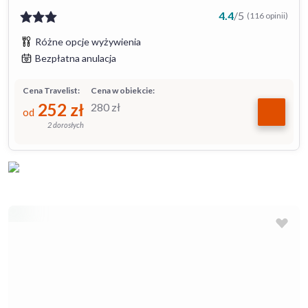
4.4
/
5
(116 opinii)
Różne opcje wyżywienia
Bezpłatna anulacja
Cena Travelist:
Cena w obiekcie:
252
zł
280
zł
od
2 dorosłych