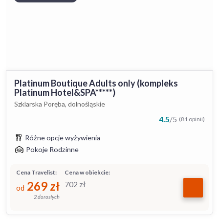
Platinum Boutique Adults only (kompleks
Platinum Hotel&SPA*****)
Szklarska Poręba, dolnośląskie
4.5
/
5
(81 opinii)
Różne opcje wyżywienia
Pokoje Rodzinne
Cena Travelist:
Cena w obiekcie:
269
zł
702
zł
od
2 dorosłych