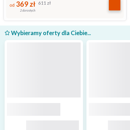
369
zł
611
zł
od
2 dorosłych
Wybieramy oferty dla Ciebie...