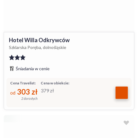
Hotel Willa Odkrywców
Szklarska Poręba, dolnośląskie
Śniadania w cenie
Cena Travelist:
Cena w obiekcie:
303
zł
379
zł
od
2 dorosłych