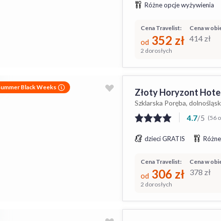
Różne opcje wyżywienia
Cena Travelist:
Cena w obie
352
zł
414
zł
od
2 dorosłych
Summer Black Weeks
Złoty Horyzont Hotel
Szklarska Poręba, dolnośląsk
4.7
/
5
(56 o
dzieci GRATIS
Różne
Cena Travelist:
Cena w obie
306
zł
378
zł
od
2 dorosłych