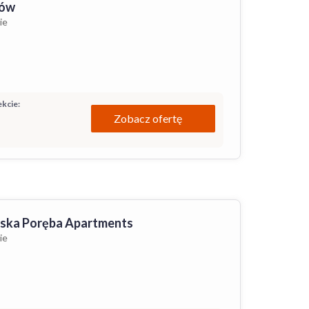
ców
ie
kcie:
Zobacz ofertę
rska Poręba Apartments
ie