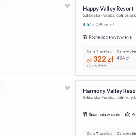
Happy Valley Resort
Szklarska Poręba, dolnośląsk
4.5
/
5
(140 opinii)
Różne opcje wyżywienia
Cena Travelist:
Cena w obie
322
zł
424
zł
od
2 dorosłych
Harmony Valley Reso
Szklarska Poręba, dolnośląsk
Śniadania w cenie
Po
Cena Travelist:
Cena w obie