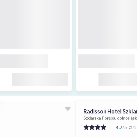
Radisson Hotel Szkla
Szklarska Poręba, dolnośląsk
4.7
/
5
(275 