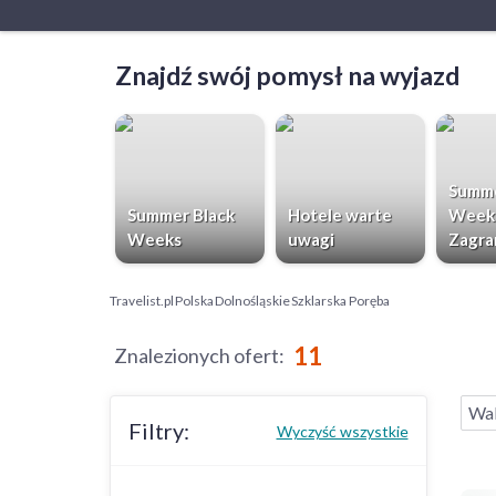
Znajdź swój pomysł na wyjazd
Summe
Summer Black
Hotele warte
Week
Weeks
uwagi
Zagra
Travelist.pl
Polska
Dolnośląskie
Szklarska Poręba
11
Znalezionych ofert
:
Wak
Filtry:
Wyczyść wszystkie