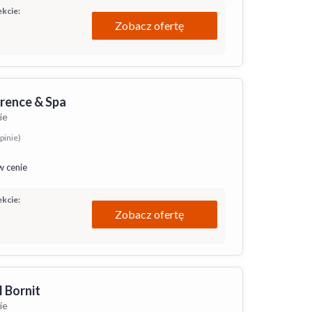
kcie:
Zobacz ofertę
rence & Spa
ie
pinie)
w cenie
kcie:
Zobacz ofertę
l Bornit
ie