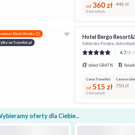
360
zł
446
zł
od
2 dorosłych
Summer Black Weeks
Hotel Bergo Resort&
ylko na Travelist.pl
Szklarska Poręba, dolnośląsk
4.7
/
5
(
dzieci GRATIS
Śniada
Cena Travelist:
Cena w obie
515
zł
750
zł
od
2 dorosłych
ybieramy oferty dla Ciebie...