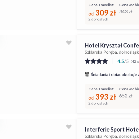
Cena Travelist:
Cena w obie
309
zł
343
zł
od
2 dorosłych
Hotel Kryształ Confe
Szklarska Poręba, dolnośląsk
4.5
/
5
(42 o
Śniadania i obiadokolacje 
Cena Travelist:
Cena w obie
393
zł
652
zł
od
2 dorosłych
Interferie Sport Hote
Szklarska Poręba, dolnośląsk