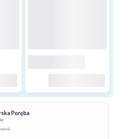
rska Poręba
ie
opinii)