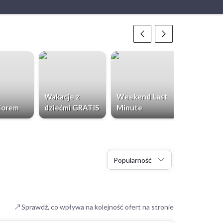
Wakacje z
Weekend Last
Chorwacja
iorem
dziećmi GRATIS
Minute
Dzieci Gr
Popularność
Sprawdź, co wpływa na kolejność ofert na stronie