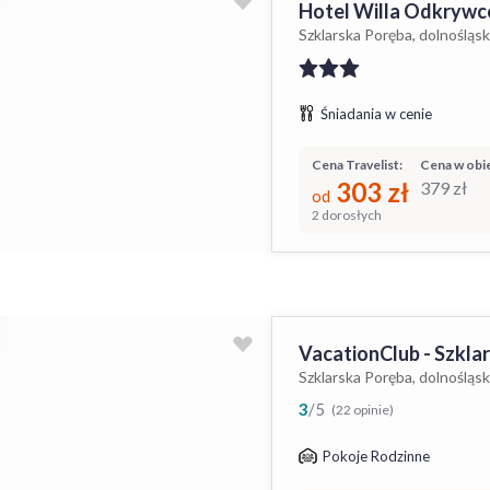
Hotel Willa Odkryw
Szklarska Poręba, dolnośląsk
Śniadania w cenie
Cena Travelist:
Cena w obie
303
zł
379
zł
od
2 dorosłych
VacationClub - Szkla
Szklarska Poręba, dolnośląsk
3
/
5
(22 opinie)
Pokoje Rodzinne