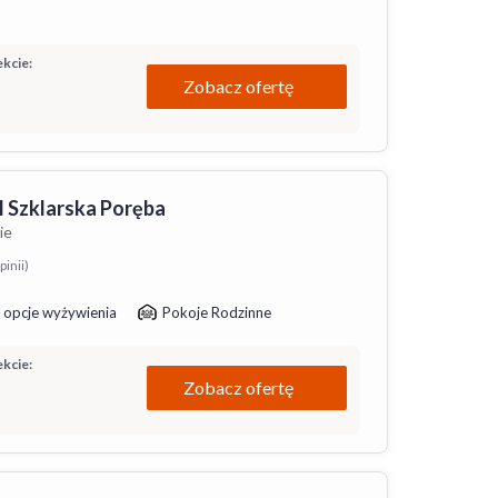
kcie:
Zobacz ofertę
 Szklarska Poręba
ie
pinii)
 opcje wyżywienia
Pokoje Rodzinne
kcie:
Zobacz ofertę