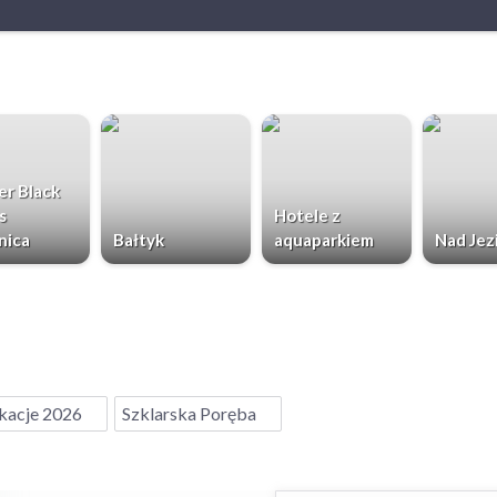
r Black
s
Hotele z
nica
Bałtyk
aquaparkiem
Nad Jez
acje 2026
Szklarska Poręba