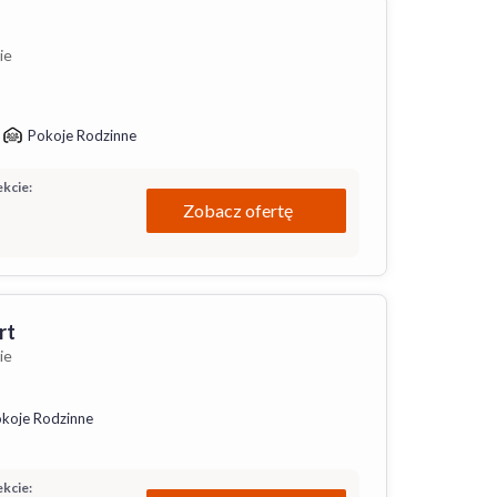
ie
Pokoje Rodzinne
kcie:
Zobacz ofertę
rt
ie
koje Rodzinne
kcie: