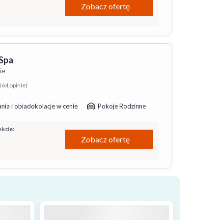
Zobacz ofertę
Spa
ie
164 opinie)
nia i obiadokolacje w cenie
Pokoje Rodzinne
kcie:
Zobacz ofertę