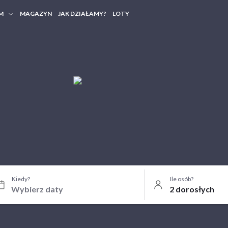
M
MAGAZYN
JAK DZIAŁAMY?
LOTY
HERY FIRMOWE
TANIA GRUPOWE
Kiedy?
Ile osób?