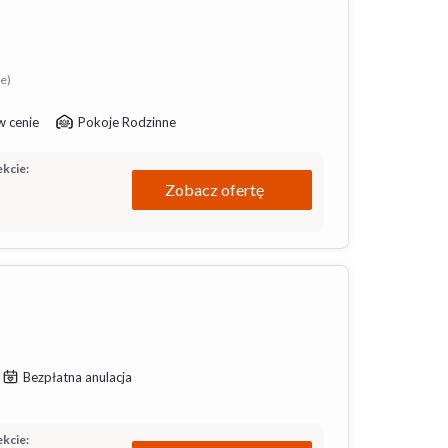
ie)
w cenie
Pokoje Rodzinne
kcie:
Zobacz ofertę
Bezpłatna anulacja
kcie: