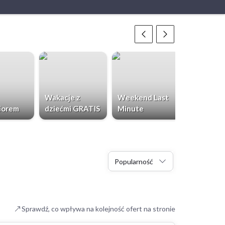
Wakacje z
Weekend Last
Chorwacja
iorem
dziećmi GRATIS
Minute
Dzieci Gr
Popularność
Sprawdź, co wpływa na kolejność ofert na stronie