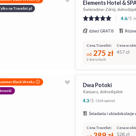
Elements Hotel & SP
ylko na Travelist.pl
Świeradów-Zdrój, dolnośląs
4.6
/
5
(
dzieci GRATIS
Różne
Cena Travelist:
Cena w obie
275
zł
457
zł
od
2 dorosłych
Summer Black Weeks
Dwa Potoki
Nowość
Karpacz, dolnośląskie
4.3
/
5
(104 opinie)
Śniadania i obiadokolacje 
Cena Travelist:
Cena w obie
389
zł
528
zł