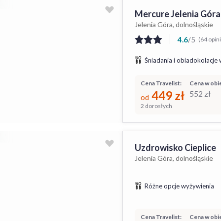
Mercure Jelenia Góra
Jelenia Góra, dolnośląskie
4.6
/
5
(64 opin
Śniadania i obiadokolacje 
Cena Travelist:
Cena w obie
449
zł
552
zł
od
2 dorosłych
Uzdrowisko Cieplice
Jelenia Góra, dolnośląskie
Różne opcje wyżywienia
Cena Travelist:
Cena w obie