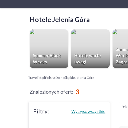
Hotele Jelenia Góra
Summe
Summer Black
Hotele warte
Week
Weeks
uwagi
Zagra
Travelist.pl
Polska
Dolnośląskie
Jelenia Góra
3
Znalezionych ofert
:
Jel
Filtry:
Wyczyść wszystkie