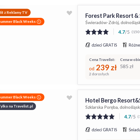
it z Reklamy TV
Forest Park Resort &
Summer Black Weeks
Świeradów-Zdrój, dolnośląs
4.7
/
5
(150 
dzieci GRATIS
Różne
Cena Travelist:
Cena w obie
239
zł
585
zł
od
2 dorosłych
Summer Black Weeks
Hotel Bergo Resort&
ylko na Travelist.pl
Szklarska Poręba, dolnośląsk
4.7
/
5
(
dzieci GRATIS
Śniada