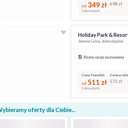
349
zł
698
zł
od
2 dorosłych
Holiday Park & Resort
Jelenia Góra, dolnośląskie
Różne opcje wyżywienia
Cena Travelist:
Cena w obie
511
zł
572
zł
od
2 dorosłych
ybieramy oferty dla Ciebie...