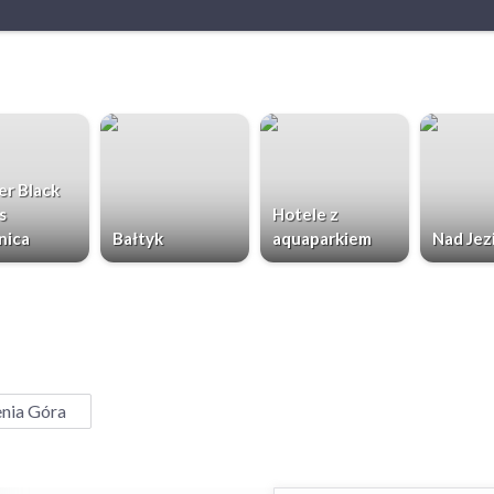
r Black
s
Hotele z
nica
Bałtyk
aquaparkiem
Nad Jez
enia Góra