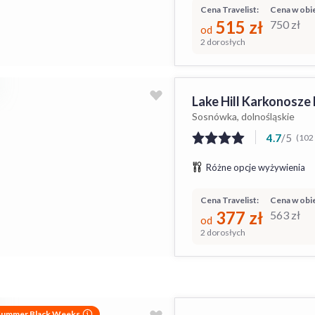
Cena Travelist:
Cena w obie
515
zł
750
zł
od
2 dorosłych
Lake Hill Karkonosze
Sosnówka, dolnośląskie
4.7
/
5
(102 
Różne opcje wyżywienia
Cena Travelist:
Cena w obie
377
zł
563
zł
od
2 dorosłych
Summer Black Weeks