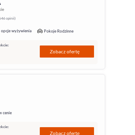
A
kie
646 opinii)
 opcje wyżywienia
Pokoje Rodzinne
kcie:
Zobacz ofertę
w cenie
kcie:
Zobacz ofertę