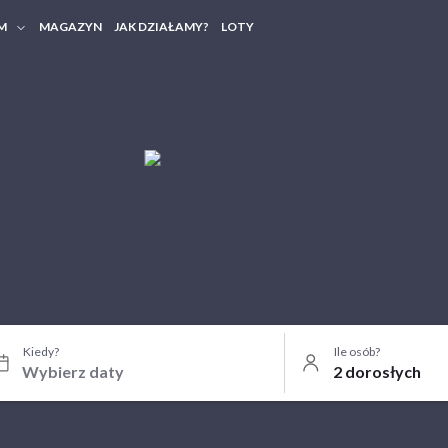
M
MAGAZYN
JAK DZIAŁAMY?
LOTY
HERY FIRMOWE
TANIA GRUPOWE
Kiedy?
Ile osób?