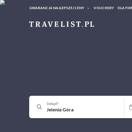
GWARANCJA NAJLEPSZEJ CENY
VOUCHERY
DLA FIR
VOUC
ZAPY
Dokąd?