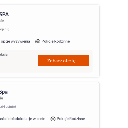
 SPA
kie
opinii)
 opcje wyżywienia
Pokoje Rodzinne
kcie:
Zobacz ofertę
Spa
ie
164 opinie)
nia i obiadokolacje w cenie
Pokoje Rodzinne