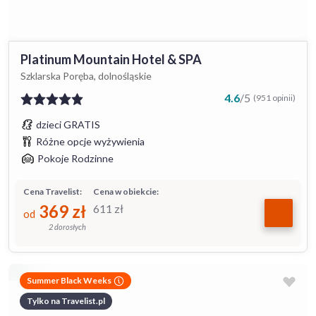
Platinum Mountain Hotel & SPA
Szklarska Poręba, dolnośląskie
4.6
/
5
(951 opinii)
dzieci GRATIS
Różne opcje wyżywienia
Pokoje Rodzinne
Cena Travelist:
Cena w obiekcie:
369
zł
611
zł
od
2 dorosłych
Summer Black Weeks
Tylko na Travelist.pl