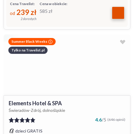
Cena Travelist:
Cena w obiekcie:
239
zł
585
zł
od
2 dorosłych
Summer Black Weeks
Tylko na Travelist.pl
Elements Hotel & SPA
Świeradów-Zdrój, dolnośląskie
4.6
/
5
(646 opinii)
dzieci GRATIS