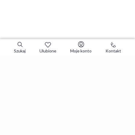
Szukaj
Ulubione
Moje konto
Kontakt
Zapisz się do newslettera i zgarniaj
najlepsze oferty
Zapisuję się