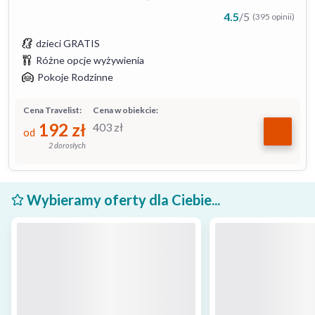
4.5
/
5
(395 opinii)
dzieci GRATIS
Różne opcje wyżywienia
Pokoje Rodzinne
Cena Travelist:
Cena w obiekcie:
192
zł
403
zł
od
2 dorosłych
Wybieramy oferty dla Ciebie...