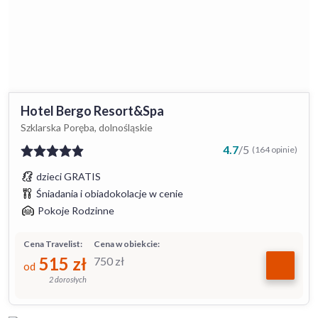
Hotel Bergo Resort&Spa
Szklarska Poręba, dolnośląskie
4.7
/
5
(164 opinie)
dzieci GRATIS
Śniadania i obiadokolacje w cenie
Pokoje Rodzinne
Cena Travelist:
Cena w obiekcie:
515
zł
750
zł
od
2 dorosłych