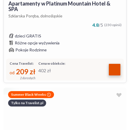
Apartamenty w Platinum Mountain Hotel &
SPA
Szklarska Poręba, dolnośląskie
4.8
/
5
(230 opinii)
dzieci GRATIS
Różne opcje wyżywienia
Pokoje Rodzinne
Cena Travelist:
Cena w obiekcie:
209
zł
402
zł
od
2 dorosłych
Summer Black Weeks
Tylko na Travelist.pl