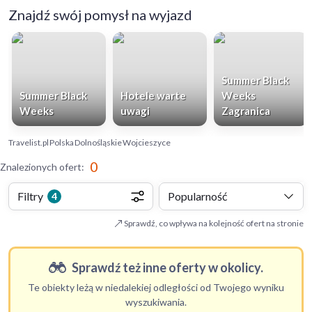
Znajdź swój pomysł na wyjazd
Summer Black
Summer Black
Hotele warte
Weeks
Weeks
uwagi
Zagranica
Travelist.pl
Polska
Dolnośląskie
Wojcieszyce
0
Znalezionych ofert
:
Filtry
Popularność
4
Sprawdź, co wpływa na kolejność ofert na stronie
Sprawdź też inne oferty w okolicy.
Te obiekty leżą w niedalekiej odległości od Twojego wyniku
wyszukiwania.