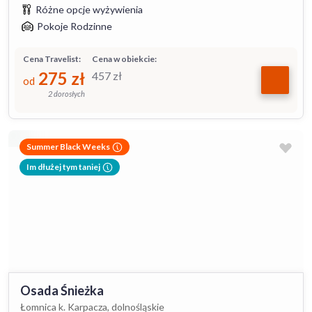
Różne opcje wyżywienia
Pokoje Rodzinne
Cena Travelist:
Cena w obiekcie:
275
zł
457
zł
od
2 dorosłych
Summer Black Weeks
Im dłużej tym taniej
Osada Śnieżka
Łomnica k. Karpacza, dolnośląskie