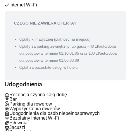
- grota solna
Internet Wi-Fi
- hammam
- ścieżka Kneippa
- siłownia
CZEGO NIE ZAWIERA OFERTA?
- spa
- masaże
Opłaty klimatycznej (płatność na miejscu)
- zabiegi na twarz i ciało
Opłaty za parking zewnętrzny lub garaż - 40 zł/auto/doba
JEDZENIE I PICIE
dla pobytów w terminie 01.10-31.05 oraz 100 zł/auto/doba
Hotel oferuje swoim gościom niezapomniane doznania
kulinarne. Znajduje się tu elegancka restauracja Rosa Mare,
dla pobytów w terminie 01.06-30.09
cocktail bar Mesa, w którym organizowane są wieczory z
Opłat za pozostałe usługi w hotelu
muzyką, kawiarnia Gracja, ogródek, gdzie organizowane są
m.in. ogniska czy biesiady grillowe oraz Sky bar przy basenie na
Udogodnienia
dachu budynku.
Recepcja czynna całą dobę
Bar
Parking dla rowerów
Wypożyczalnia rowerów
Udogodnienia dla osób niepełnosprawnych
Bezpłatny Internet Wi-Fi
Siłownia
Jacuzzi