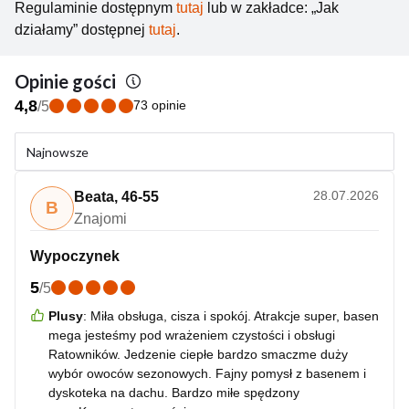
Regulaminie dostępnym
tutaj
lub w zakładce: „Jak
działamy” dostępnej
tutaj
.
Opinie gości
4,8
73 opinie
/
5
Najnowsze
28.07.2026
Beata
,
46-55
B
Znajomi
Wypoczynek
5
/
5
Plusy
:
Miła obsługa, cisza i spokój. Atrakcje super, basen
mega jesteśmy pod wrażeniem czystości i obsługi
Ratowników. Jedzenie ciepłe bardzo smaczme duży
wybór owoców sezonowych. Fajny pomysł z basenem i
dyskoteka na dachu. Bardzo miłe spędzony