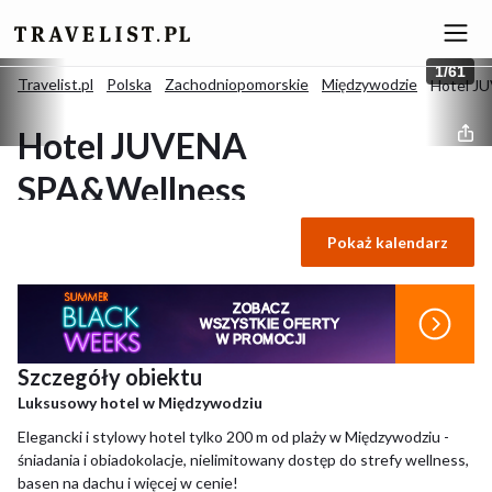
1
/
61
Travelist.pl
Polska
Zachodniopomorskie
Międzywodzie
Hotel J
Hotel JUVENA
SPA&Wellness
Pokaż kalendarz
4.8
/
5
(Znakomity)
73 opinie
Międzywodzie, Polska
ZOBACZ
WSZYSTKIE OFERTY
W PROMOCJI
Szczegóły obiektu
Luksusowy hotel w Międzywodziu
Elegancki i stylowy hotel tylko 200 m od plaży w Międzywodziu -
śniadania i obiadokolacje, nielimitowany dostęp do strefy wellness,
basen na dachu i więcej w cenie!