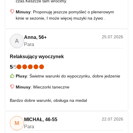
czas.Keszcze tam wrócimy.
Minusy
:
Proponuję jeszcze pomyśleć o plenerowym
kinie w sezonie, I może więcej muzyki na żywo .
25.07.2026
Anna
,
56+
A
Para
Relaksujący wyoczynek
5
/
5
Plusy
:
Świetne warunki do wypoczynku, dobre jedzenie
Minusy
:
Wieczorki taneczne
Bardzo dobre warunki, obsługa na medal
22.07.2026
MICHAŁ
,
46-55
M
Para