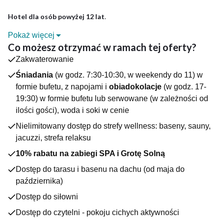
Hotel dla osób powyżej 12 lat
.
Pokaż więcej
DLACZEGO WARTO?
Co możesz otrzymać w ramach tej oferty?
Hotel JUVENA SPA&Wellness to synonim luksusu i elegancji.
Zakwaterowanie
Obiekt zlokalizowany jest w niewielkiej miejscowości
nadmorskiej - Międzywodzie w otoczeniu lasu sosnowego i
Śniadania
(w godz. 7:30-10:30, w weekendy do 11) w
zaledwie 200 metrów od plaży. Goście korzystać tu mogą m.in
formie bufetu, z napojami i
obiadokolacje
(w godz. 17-
z wykwintnej restauracji, baru przy basenie na dachu budynku,
19:30) w formie bufetu lub serwowane (w zależności od
z którego rozpościera się niesamowity widok na okolicę czy
ilości gości), woda i soki w cenie
nowoczesnego kompleksu wellness & spa. Co ważne - Hotel
jest dla osób powyżej 12 lat.
Nielimitowany dostęp do strefy wellness: baseny, sauny,
Obiekt oferuje wypoczynek w przestronnych pokojach z
jacuzzi, strefa relaksu
klimatyzacją i balkonem. W każdym znajduje się łazienka z
10% rabatu na zabiegi SPA i Grotę Solną
prysznicem, suszarka do włosów, czajnik elektryczny,
telewizor oraz Wi-Fi.
Dostęp do tarasu i basenu na dachu (od maja do
ATRAKCJE OBIEKTU
października)
- basen wewnętrzny
Dostęp do siłowni
- basen zewnętrzny na dachu
- jacuzzi
Dostęp do czytelni - pokoju cichych aktywności
- 3 sauny