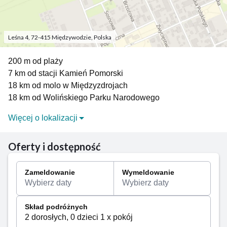
Leśna 4, 72-415 Międzywodzie, Polska
200 m od plaży
7 km od stacji Kamień Pomorski
18 km od molo w Międzyzdrojach
18 km od Wolińskiego Parku Narodowego
Więcej o lokalizacji
DLA PLAŻOWICZÓW: W Międzywodziu znajduje się
piękna i rozległa plaża z wysokimi wydmami
Oferty i dostępność
sosnowo-świerkowymi. Na plaży znajduje się również
strzeżone kąpielisko.
Zameldowanie
Wymeldowanie
Wybierz daty
Wybierz daty
DLA FANÓW PRZYRODY: Będąc w Międzywodziu
koniecznie trzeba odwiedzić jeden z najpiękniejszych
Skład podróżnych
parków w Polsce - Woliński Park Narodowy.
2 dorosłych, 0 dzieci 1 x pokój
Podziwiać tam można niesamowity odcinek wybrzeża