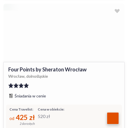
Four Points by Sheraton Wrocław
Wrocław, dolnośląskie
Śniadania w cenie
Cena Travelist:
Cena w obiekcie:
425
zł
520
zł
od
2 dorosłych