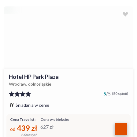
Hotel HP Park Plaza
Wrocław, dolnośląskie
5
/
5
(80 opinii)
Śniadania w cenie
Cena Travelist:
Cena w obiekcie:
439
zł
627
zł
od
2 dorosłych