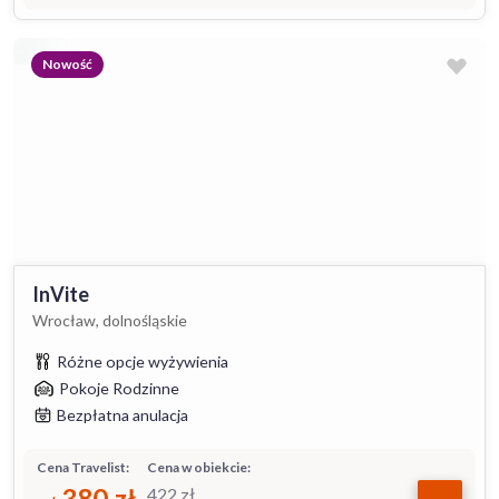
Nowość
InVite
Wrocław, dolnośląskie
Różne opcje wyżywienia
Pokoje Rodzinne
Bezpłatna anulacja
Cena Travelist:
Cena w obiekcie:
380
zł
422
zł