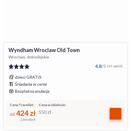
Wyndham Wroclaw Old Town
Wrocław, dolnośląskie
4.8
/
5
(61 opinii)
dzieci GRATIS
Śniadania w cenie
Bezpłatna anulacja
Cena Travelist:
Cena w obiekcie:
424
zł
550
zł
od
2 dorosłych