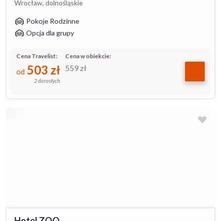
Wrocław, dolnośląskie
Pokoje Rodzinne
Opcja dla grupy
Cena Travelist:
Cena w obiekcie:
503
zł
559
zł
od
2 dorosłych
Hotel ZOO