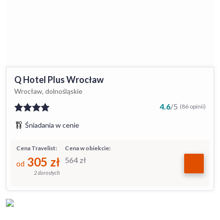
Q Hotel Plus Wrocław
Wrocław, dolnośląskie
4.6
/
5
(86 opinii)
Śniadania w cenie
Cena Travelist:
Cena w obiekcie:
305
zł
564
zł
od
2 dorosłych