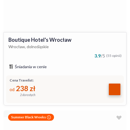
Boutique Hotel's Wrocław
Wrocław, dolnośląskie
3.9
/
5
(55 opinii)
Śniadania w cenie
Cena Travelist:
238
zł
od
2 dorosłych
Summer Black Weeks