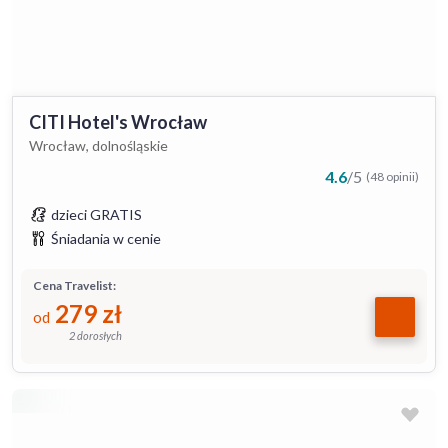
CITI Hotel's Wrocław
Wrocław, dolnośląskie
4.6
/
5
(48 opinii)
dzieci GRATIS
Śniadania w cenie
Cena Travelist:
279
zł
od
2 dorosłych