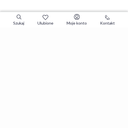
Szukaj
Ulubione
Moje konto
Kontakt
Zapisz się do newslettera i zgarniaj
najlepsze oferty
Zapisuję się
Zapisując się, akceptujesz
Regulaminy
i
Polityka prywatności
.