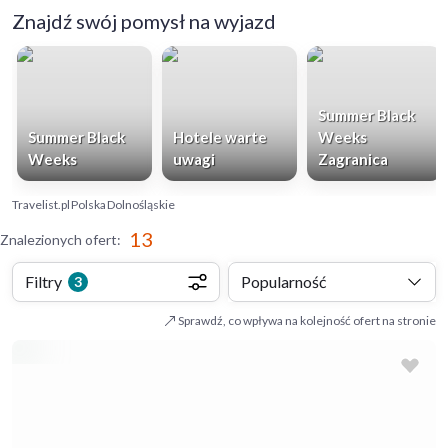
Znajdź swój pomysł na wyjazd
Summer Black
Summer Black
Hotele warte
Weeks
Weeks
uwagi
Zagranica
Travelist.pl
Polska
Dolnośląskie
13
Znalezionych ofert
:
Filtry
Popularność
3
Sprawdź, co wpływa na kolejność ofert na stronie