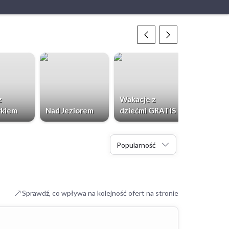
z
Wakacje z
Weekend 
rkiem
Nad Jeziorem
dziećmi GRATIS
Minute
Popularność
Sprawdź, co wpływa na kolejność ofert na stronie