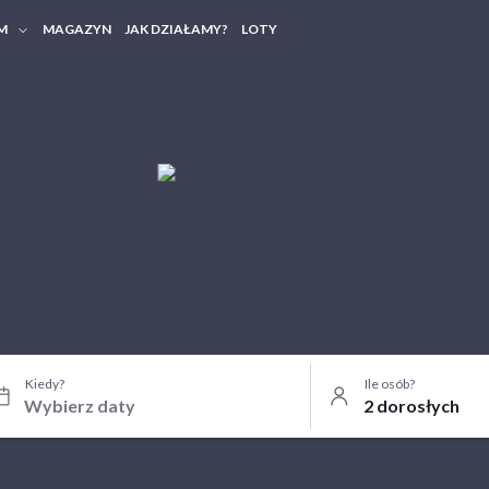
M
MAGAZYN
JAK DZIAŁAMY?
LOTY
HERY FIRMOWE
TANIA GRUPOWE
Kiedy?
Ile osób?