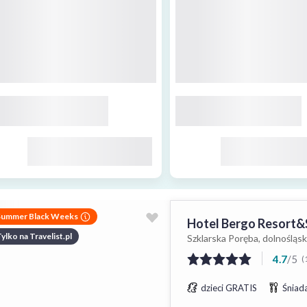
Summer Black Weeks
Hotel Bergo Resort&
ylko na Travelist.pl
Szklarska Poręba, dolnośląsk
4.7
/
5
(
dzieci GRATIS
Śniada