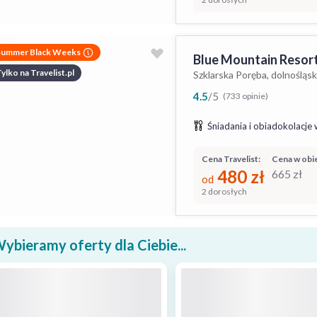
Summer Black Weeks
Blue Mountain Resor
ylko na Travelist.pl
Szklarska Poręba, dolnośląsk
4.5
/
5
(733 opinie)
Śniadania i obiadokolacje 
Cena Travelist:
Cena w obie
480
zł
665
zł
od
2 dorosłych
ybieramy oferty dla Ciebie...