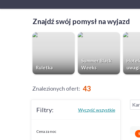
Znajdź swój pomysł na wyjazd
Summer Black
Hotel
Ruletka
Weeks
uwagi
43
Znalezionych ofert
:
Kar
Filtry:
Wyczyść wszystkie
Cena za noc