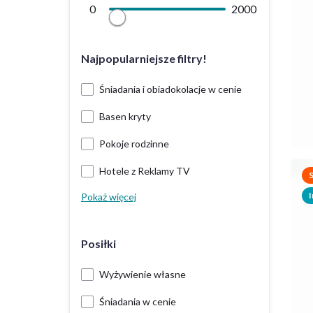
0
2000
Najpopularniejsze filtry!
Śniadania i obiadokolacje w cenie
Basen kryty
Pokoje rodzinne
Hotele z Reklamy TV
I
Pokaż więcej
Posiłki
Wyżywienie własne
Śniadania w cenie