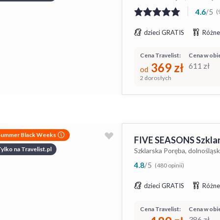
4.6
/
5
(
dzieci GRATIS
Różne
Cena Travelist:
Cena w obie
369
zł
611
zł
od
2 dorosłych
Summer Black Weeks
FIVE SEASONS Szkla
ylko na Travelist.pl
Szklarska Poręba, dolnośląsk
4.8
/
5
(480 opinii)
dzieci GRATIS
Różne
Cena Travelist:
Cena w obie
386
zł