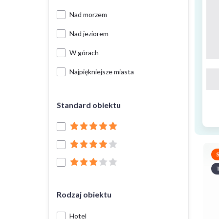
Nad morzem
Nad jeziorem
W górach
Najpiękniejsze miasta
Standard obiektu
T
Rodzaj obiektu
Hotel