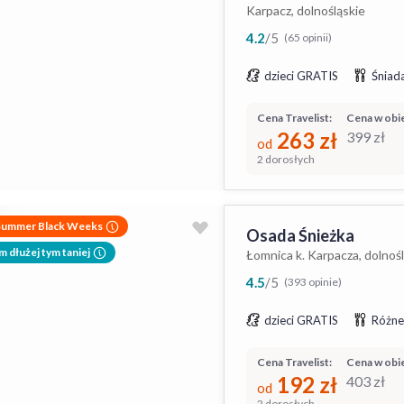
Karpacz, dolnośląskie
4.2
/
5
(65 opinii)
dzieci GRATIS
Śniada
Cena Travelist:
Cena w obie
263
zł
399
zł
od
2 dorosłych
Summer Black Weeks
Osada Śnieżka
m dłużej tym taniej
Łomnica k. Karpacza, dolnoś
4.5
/
5
(393 opinie)
dzieci GRATIS
Różne
Cena Travelist:
Cena w obie
192
zł
403
zł
od
2 dorosłych