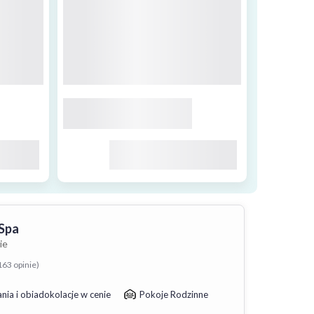
Spa
ie
163 opinie)
nia i obiadokolacje w cenie
Pokoje Rodzinne