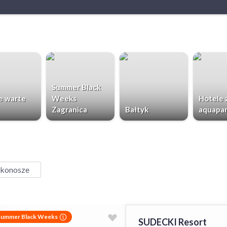
Summer Black
e warte
Weeks
Hotele 
Zagranica
Bałtyk
aquapa
konosze
Summer Black Weeks
SUDECKI Resort