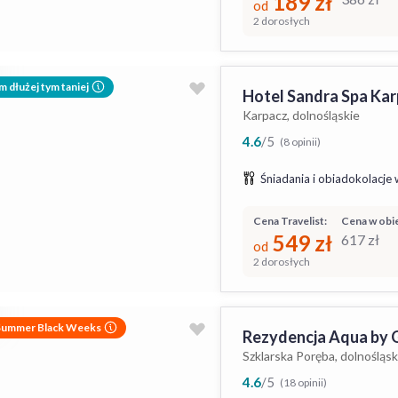
189
zł
od
2 dorosłych
m dłużej tym taniej
Hotel Sandra Spa Ka
Karpacz, dolnośląskie
4.6
/
5
(8 opinii)
Śniadania i obiadokolacje 
Cena Travelist:
Cena w obie
549
zł
617
zł
od
2 dorosłych
Summer Black Weeks
Rezydencja Aqua by
Szklarska Poręba, dolnośląsk
4.6
/
5
(18 opinii)