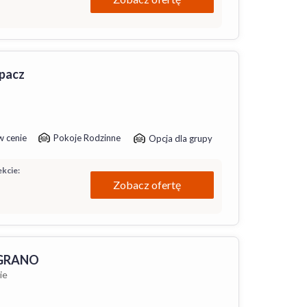
rpacz
w cenie
Pokoje Rodzinne
Opcja dla grupy
kcie:
Zobacz ofertę
 GRANO
ie