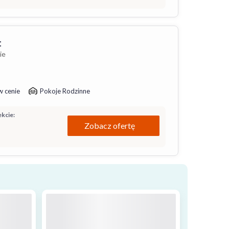
t
ie
w cenie
Pokoje Rodzinne
kcie:
Zobacz ofertę