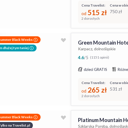
Cena Travelist:
Cena w obie
515
zł
750
zł
od
2 dorosłych
Summer Black Weeks
Green Mountain Hotel
m dłużej tym taniej
Karpacz, dolnośląskie
4.6
/
5
(1151 opinii)
dzieci GRATIS
Różne
Cena Travelist:
Cena w obie
265
zł
531
zł
od
2 dorosłych
Summer Black Weeks
Platinum Mountain H
ylko na Travelist.pl
Szklarska Poręba, dolnośląsk