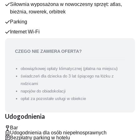
Siłownia wyposażona w nowoczesny sprzęt: atlas,
- Siłownia
- 200-metrowy taras widokowy
bieżnia, rowerek, orbitrek
- Możliwość wypożyczenia kijków do nordic walkingu
Parking
- Stół do ping-ponga
Dla najmłodszych
Internet Wi-Fi
Zamek Księża Góra to miejsce przyjazne dla wszystkich rodzin
z dziećmi. Specjalnie dla najmłodszych gości przygotowano gry
planszowe czy puzzle oraz dedykowane kanały telewizyjne.
CZEGO NIE ZAWIERA OFERTA?
Jedzenie i picie
Podczas pobytu można skosztować smacznych śniadań,
obowiązkowej opłaty klimatycznej (płatna na miejscu)
skomponowanych z regionalnych produktów, owoców i
świadczeń dla dziecka do 3 lat śpiącego na łóżku z
warzyw sezonowych. Codziennie serwowane są również
obiadokolacje, na filiżankę kawy lub coś mocniejszego najlepiej
rodzicami
zaś udać się do baru.
napojów do obiadokolacji
opłat za pozostałe usługi w obiekcie
Udogodnienia
Bar
Udogodnienia dla osób niepełnosprawnych
Bezpłatny parking w hotelu