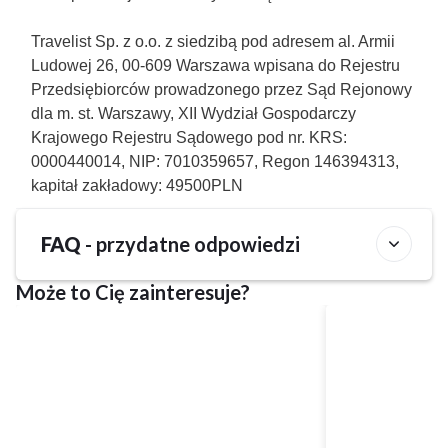
Travelist Sp. z o.o. z siedzibą pod adresem al. Armii
Ludowej 26, 00-609 Warszawa wpisana do Rejestru
Przedsiębiorców prowadzonego przez Sąd Rejonowy
dla m. st. Warszawy, XII Wydział Gospodarczy
Krajowego Rejestru Sądowego pod nr. KRS:
0000440014, NIP: 7010359657, Regon 146394313,
kapitał zakładowy: 49500PLN
FAQ
- przydatne odpowiedzi
Może to Cię zainteresuje?
Czy w obiekcie Zamek Księża Góra można
wypożyczyć rower?
Nie, w obiekcie Zamek Księża Góra wypożyczalnia rowerów
Jakie opcje wyżywienia dostępne są w obiekcie
nie jest dostępna.
Zamek Księża Góra?
Obiekt Zamek Księża Góra oferuje gościom następujące
Jakie są godziny zameldowania i wymeldowania w
opcje wyżywienia do wyboru: .
obiekcie Zamek Księża Góra?