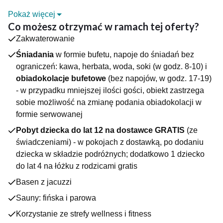
Pokaż więcej
Dlaczego warto?
Co możesz otrzymać w ramach tej oferty?
Zamek Księża Góra to niezwykłe, a zarazem historyczne
Zakwaterowanie
miejsce, owiane aurą tajemnicy i magicznych opowieści. Jego
korzenie sięgają 1895 r., kiedy właścicielem był znany
Śniadania
w formie bufetu, napoje do śniadań bez
niemiecki milioner dr Kaselovski. Współcześnie jest jednym z
ograniczeń: kawa, herbata, woda, soki (w godz. 8-10) i
najlepiej położonych obiektów w całym Karpaczu, zaś
obiadokolacje bufetowe
(bez napojów, w godz. 17-19)
malowniczy widok z Góry Goeringa to tylko jeden z wielu
- w przypadku mniejszej ilości gości, obiekt zastrzega
atutów tego miejsca.
sobie możliwość na zmianę podania obiadokolacji w
Do dyspozycji gości oddano nowoczesne pokoje i
formie serwowanej
apartamenty – każdy z nich został wyposażony w telewizor
LCD z telewizją satelitarną, telefon, lodówkę, łazienkę z
Pobyt dziecka do lat 12 na dostawce GRATIS
(ze
prysznicem i suszarką do włosów oraz dostęp do Internetu
świadczeniami) - w pokojach z dostawką, po dodaniu
Wi–Fi. Większość posiada również prywatny balkon. Ponadto
dziecka w składzie podróżnych; dodatkowo 1 dziecko
niektóre pokoje i apartamenty dysponują dodatkową częścią
do lat 4 na łóżku z rodzicami gratis
wypoczynkową, w której można zrelaksować się po całym
dniu.
Basen z jacuzzi
Atrakcje obiektu
Sauny: fińska i parowa
- Basen z widokiem na góry, z wodą z naturalnego źródła
głębinowego (wbudowane jacuzzi i gejzery wodne)
Korzystanie ze strefy wellness i fitness
- Sauna sucha i parowa