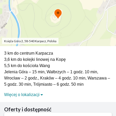
Księża Góra 2, 58-540 Karpacz, Polska
3 km do centrum Karpacza
3,6 km do kolejki linowej na Kopę
5,5 km do kościoła Wang
Jelenia Góra – 15 min, Wałbrzych – 1 godz. 10 min,
Wrocław – 2 godz., Kraków – 4 godz. 10 min, Warszawa –
5 godz. 30 min, Trójmiasto – 6 godz. 50 min
Więcej o lokalizacji
Malowniczo położony u stóp Śnieżki Karpacz to bez
wątpienia najciekawsza miejscowość w polskiej
Oferty i dostępność
części Sudetów – i najlepszy punkt wypadowy na