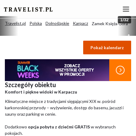
1
/
32
Travelist.pl
Polska
Dolnośląskie
Karpacz
Zamek Księża Góra
Zamek Księża Góra
Pokaż kalendarz
4.4
/
5
(Bardzo dobry)
41 opinii
Karpacz, Polska
ZOBACZ
WSZYSTKIE OFERTY
W PROMOCJI
Szczegóły obiektu
Komfort i piękne widoki w Karpaczu
Klimatyczne miejsce z tradycjami sięgającymi XIX w. pośród
karkonoskiej przyrody – wyżywienie, dostęp do basenu, jacuzzi i
sauny oraz parking w cenie.
Dodatkowo
opcja pobytu z dziećmi GRATIS
w wybranych
pokojach.