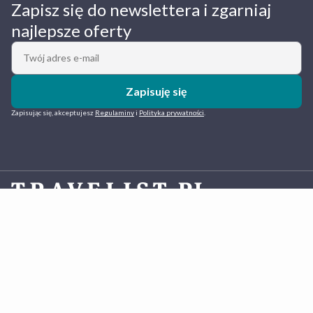
Zapisz się do newslettera i zgarniaj
najlepsze oferty
Zapisuję się
Zapisując się, akceptujesz
Regulaminy
i
Polityka prywatności
.
Travelist.pl
to polska platforma do rezerwacji hoteli działająca od 2013 roku. Oferujemy komfortowe
pobyty w ramach atrakcyjnych pakietów z gwarancją najlepszej ceny. Co roku blisko 400 tys. osób
rezerwuje z nami wypoczynek nad morzem, w górach, nad jeziorami oraz w miastach – od rodzinnych
wakacji po inspirujące city breaki. W bazie mamy blisko tysiąc wyjątkowych hoteli 3-5* oraz innych
obiektów noclegowych w Polsce i za granicą. Eksperci
Travelist.pl
indywidualnie dobierają hotele i
negocjują warunki, dbając o jak najlepsze doświadczenia klientów rezerwujących pakiety pobytowe. W
ofercie zagranicznej mamy także pakiety Hotel+Lot gwarantujące pełny komfort podróży.