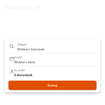
Dokąd?
Kiedy?
Wybierz daty
Ile osób?
2 dorosłych
Szukaj