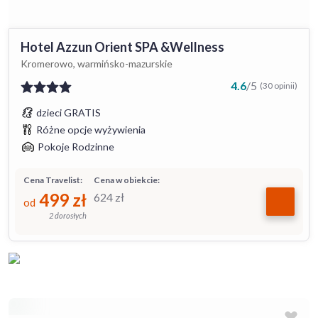
Hotel Azzun Orient SPA &Wellness
Kromerowo, warmińsko-mazurskie
4.6
/
5
(30 opinii)
dzieci GRATIS
Różne opcje wyżywienia
Pokoje Rodzinne
Cena Travelist:
Cena w obiekcie:
499
zł
624
zł
od
2 dorosłych