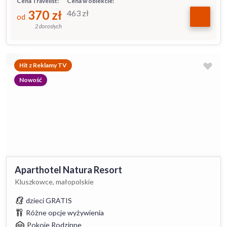
Cena Travelist:
Cena w obiekcie:
370
zł
463
zł
od
2 dorosłych
Hit z Reklamy TV
Nowość
Aparthotel Natura Resort
Kluszkowce, małopolskie
dzieci GRATIS
Różne opcje wyżywienia
Pokoje Rodzinne