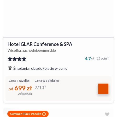
Hotel GLAR Conference & SPA
Wisełka, zachodniopomorskie
4.7
/
5
(15 opinii)
Śniadania i obiadokolacje w cenie
Cena Travelist:
Cena w obiekcie:
699
zł
971
zł
od
2 dorosłych
Summer Black Weeks