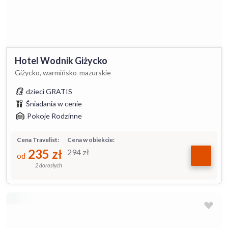
Hotel Wodnik Giżycko
Giżycko, warmińsko-mazurskie
dzieci GRATIS
Śniadania w cenie
Pokoje Rodzinne
Cena Travelist:
Cena w obiekcie:
235
zł
294
zł
od
2 dorosłych