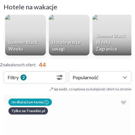
Hotele na wakacje
Summer Black
Summer Black
Hotele warte
Weeks
Weeks
uwagi
Zagranica
44
Znalezionych ofert
:
Filtry
Popularność
2
Sprawdź, co wpływa na kolejność ofert na stronie
Im dłużej tym taniej
Tylko na Travelist.pl