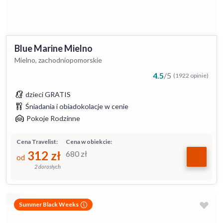
Blue Marine Mielno
Mielno, zachodniopomorskie
4.5
/
5
(1922 opinie)
dzieci GRATIS
Śniadania i obiadokolacje w cenie
Pokoje Rodzinne
Cena Travelist:
Cena w obiekcie:
312
zł
680
zł
od
2 dorosłych
Summer Black Weeks