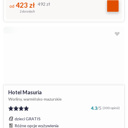
423
zł
492
zł
od
2 dorosłych
Hotel Masuria
Worliny, warmińsko-mazurskie
4.3
/
5
(300 opinii)
dzieci GRATIS
Różne opcje wyżywienia