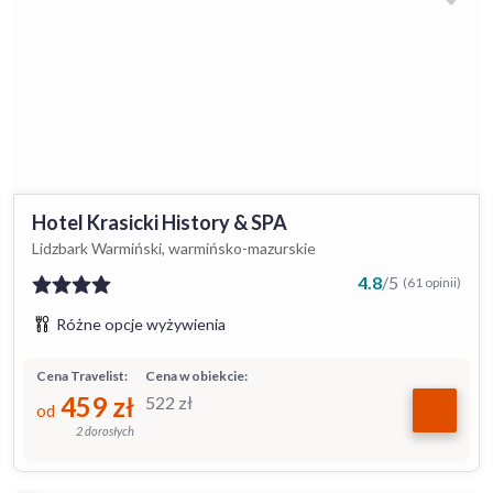
Hotel Krasicki History & SPA
Lidzbark Warmiński, warmińsko-mazurskie
4.8
/
5
(61 opinii)
Różne opcje wyżywienia
Cena Travelist:
Cena w obiekcie:
459
zł
522
zł
od
2 dorosłych