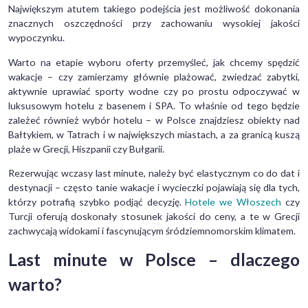
Największym atutem takiego podejścia jest możliwość dokonania
znacznych oszczędności przy zachowaniu wysokiej jakości
wypoczynku.
Warto na etapie wyboru oferty przemyśleć, jak chcemy spędzić
wakacje – czy zamierzamy głównie plażować, zwiedzać zabytki,
aktywnie uprawiać sporty wodne czy po prostu odpoczywać w
luksusowym hotelu z basenem i SPA. To właśnie od tego będzie
zależeć również wybór hotelu – w Polsce znajdziesz obiekty nad
Bałtykiem, w Tatrach i w największych miastach, a za granicą kuszą
plaże w Grecji, Hiszpanii czy Bułgarii.
Rezerwując wczasy last minute, należy być elastycznym co do dat i
destynacji – często tanie wakacje i wycieczki pojawiają się dla tych,
którzy potrafią szybko podjąć decyzję.
Hotele we Włoszech
czy
Turcji oferują doskonały stosunek jakości do ceny, a te w Grecji
zachwycają widokami i fascynującym śródziemnomorskim klimatem.
Last minute w Polsce – dlaczego
warto?