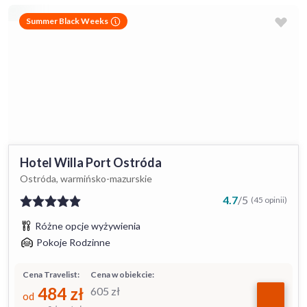
Summer Black Weeks
Hotel Willa Port Ostróda
Ostróda, warmińsko-mazurskie
4.7
/
5
(45 opinii)
Różne opcje wyżywienia
Pokoje Rodzinne
Cena Travelist:
Cena w obiekcie:
484
zł
605
zł
od