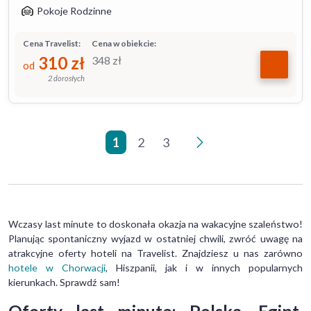
Pokoje Rodzinne
Cena Travelist:
Cena w obiekcie:
310
zł
348
zł
od
2 dorosłych
1
2
3
>
Wczasy last minute to doskonała okazja na wakacyjne szaleństwo!
Planując spontaniczny wyjazd w ostatniej chwili, zwróć uwagę na
atrakcyjne oferty hoteli na Travelist. Znajdziesz u nas zarówno
hotele w Chorwacji
, Hiszpanii, jak i w innych popularnych
kierunkach. Sprawdź sam!