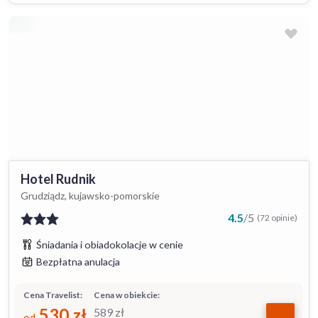
Hotel Rudnik
Grudziądz, kujawsko-pomorskie
4.5
/
5
(72 opinie)
Śniadania i obiadokolacje w cenie
Bezpłatna anulacja
Cena Travelist:
Cena w obiekcie:
530
zł
589
zł
od