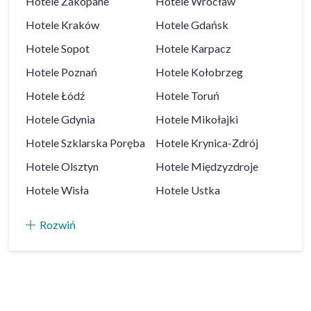
Hotele
Zakopane
Hotele
Wrocław
Hotele
Kraków
Hotele
Gdańsk
Hotele
Sopot
Hotele
Karpacz
Hotele
Poznań
Hotele
Kołobrzeg
Hotele
Łódź
Hotele
Toruń
Hotele
Gdynia
Hotele
Mikołajki
Hotele
Szklarska Poręba
Hotele
Krynica-Zdrój
Hotele
Olsztyn
Hotele
Międzyzdroje
Hotele
Wisła
Hotele
Ustka
Rozwiń