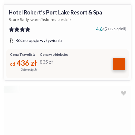
Hotel Robert’s Port Lake Resort & Spa
Stare Sady, warmińsko-mazurskie
4.6
/
5
(125 opinii)
Różne opcje wyżywienia
Cena Travelist:
Cena w obiekcie:
436
zł
835
zł
od
2 dorosłych