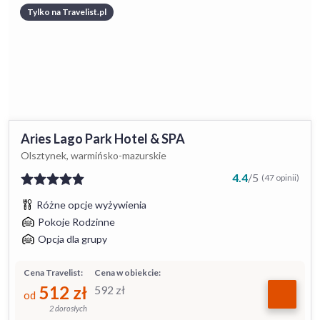
Tylko na Travelist.pl
Aries Lago Park Hotel & SPA
Olsztynek, warmińsko-mazurskie
4.4
/
5
(47 opinii)
Różne opcje wyżywienia
Pokoje Rodzinne
Opcja dla grupy
Cena Travelist:
Cena w obiekcie:
512
zł
592
zł
od
2 dorosłych