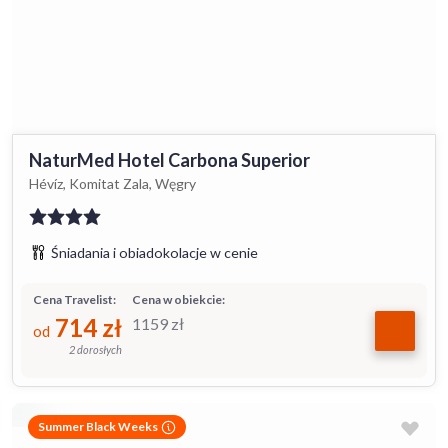
NaturMed Hotel Carbona Superior
Hévíz, Komitat Zala, Węgry
Śniadania i obiadokolacje w cenie
Cena Travelist:
Cena w obiekcie:
714
zł
1159
zł
od
2 dorosłych
Summer Black Weeks