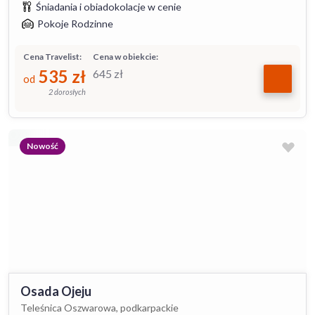
Śniadania i obiadokolacje w cenie
Pokoje Rodzinne
Cena Travelist:
Cena w obiekcie:
535
zł
645
zł
od
2 dorosłych
Nowość
Osada Ojeju
Teleśnica Oszwarowa, podkarpackie