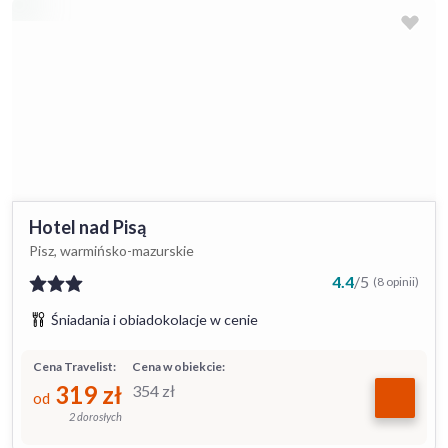
Hotel nad Pisą
Pisz, warmińsko-mazurskie
4.4
/
5
(8 opinii)
Śniadania i obiadokolacje w cenie
Cena Travelist:
Cena w obiekcie:
319
zł
354
zł
od
2 dorosłych