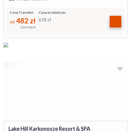
Cena Travelist:
Cena w obiekcie:
482
zł
618
zł
od
2 dorosłych
Lake Hill Karkonosze Resort & SPA