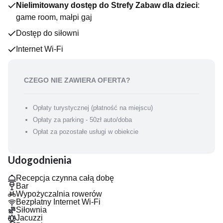
Nielimitowany dostęp do Strefy Zabaw dla dzieci
:
- sauna fińska i sauna parowa
- grota solna i tężnia
game room, małpi gaj
- siłownia
Dostęp do siłowni
- gabinety SPA z ofertą masaży i zabiegów relaksacyjnych
- wypożyczalnia rowerów
Internet Wi-Fi
DLA NAJMŁODSZYCH
- brodzik dla dzieci
- game room
CZEGO NIE ZAWIERA OFERTA?
- małpi gaj
JEDZENIE I PICIE
Opłaty turystycznej (płatność na miejscu)
Hotelowa restauracja Aurora inspirowana jest naturą
Opłaty za parking - 50zł auto/doba
Beskidów i bogactwem kuchni europejskiej, gdzie harmonijnie
łączą się tradycja, sezonowość i nowoczesna forma podania.
Opłat za pozostałe usługi w obiekcie
W hotelu znajduje się również Lobby Bar.
Udogodnienia
Recepcja czynna całą dobę
Bar
Wypożyczalnia rowerów
Bezpłatny Internet Wi-Fi
Siłownia
Jacuzzi