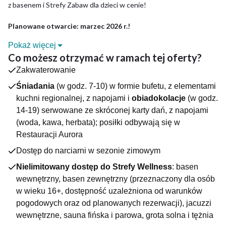
z basenem i Strefy Zabaw dla dzieci w cenie!
Planowane otwarcie: marzec 2026 r.!
Pokaż więcej
DLACZEGO WARTO?
Co możesz otrzymać w ramach tej oferty?
Lake View Żywiec Resort & SPA to nowoczesny kompleks
Zakwaterowanie
położony w Tresnej - urokliwej miejscowości położonej tuż
obok Żywca, na pograniczu Beskidu Małego i Beskidu
Śniadania
(w godz. 7-10) w formie bufetu, z elementami
Żywieckiego, nad brzegiem Jeziora Żywieckiego. Otoczenie
kuchni regionalnej, z napojami i
obiadokolacje
(w godz.
gór, lasów i spokojnej tafli jeziora tworzy idealne warunki do
14-19) serwowane ze skróconej karty dań, z napojami
pełnego relaksu i obcowania z naturą. To miejsce, w którym
(woda, kawa, herbata); posiłki odbywają się w
można odetchnąć od codzienności, delektując się panoramą
Restauracji Aurora
beskidzkich szczytów i kojącą atmosferą regionu.
Na gości czekają klimatyzowane pokoje i apartamenty.
Dostęp do narciarni w sezonie zimowym
Wszystkie wyposażone są w prywatną łazienkę z prysznicem,
Nielimitowany dostęp do Strefy Wellness
: basen
suszarkę do włosów, czajnik elektryczny, telewizor oraz
wewnętrzny, basen zewnętrzny (przeznaczony dla osób
dostęp do Wi-Fi. Dodatkowo w apartamentach znajduje się
aneks kuchenny.
w wieku 16+, dostępność uzależniona od warunków
ATRAKCJE OBIEKTU
pogodowych oraz od planowanych rezerwacji), jacuzzi
- basen wewnętrzny
wewnętrzne, sauna fińska i parowa, grota solna i tężnia
- jacuzzi wewnętrzne