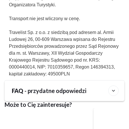
Organizatora Turystyki.
Transport nie jest wliczony w cenę.
Travelist Sp. z o.o. z siedzibą pod adresem al. Armii
Ludowej 26, 00-609 Warszawa wpisana do Rejestru
Przedsiębiorców prowadzonego przez Sąd Rejonowy
dla m. st. Warszawy, XII Wydział Gospodarczy
Krajowego Rejestru Sądowego pod nr. KRS:
0000440014, NIP: 7010359657, Regon 146394313,
kapitał zakładowy: 49500PLN
FAQ
- przydatne odpowiedzi
Może to Cię zainteresuje?
Czy w obiekcie Lake View Żywiec Resort & SPA
można wypożyczyć rower?
Tak, obiekt Lake View Żywiec Resort & SPA posiada
Jakie opcje wyżywienia dostępne są w obiekcie
wypożyczalnię rowerów dla gości.