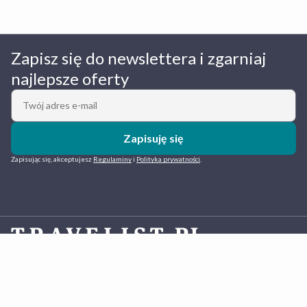
Zapisz się do newslettera i zgarniaj
najlepsze oferty
Zapisuję się
Zapisując się, akceptujesz
Regulaminy
i
Polityka prywatności
.
Travelist.pl
to polska platforma do rezerwacji hoteli działająca od 2013 roku. Oferujemy komfortowe
pobyty w ramach atrakcyjnych pakietów z gwarancją najlepszej ceny. Co roku blisko 400 tys. osób
rezerwuje z nami wypoczynek nad morzem, w górach, nad jeziorami oraz w miastach – od rodzinnych
wakacji po inspirujące city breaki. W bazie mamy blisko tysiąc wyjątkowych hoteli 3-5* oraz innych