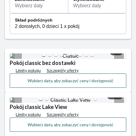
doskonałych warunków do wypoczynku wśród natury.
Wybierz daty
Wybierz daty
To miejsce, w którym można delektować się ciszą,
świeżym powietrzem i bliskością gór, a jednocześnie
Skład podróżnych
korzystać z dogodnego dostępu do atrakcji
2 dorosłych, 0 dzieci 1 x pokój
Żywiecczyzny. Jezioro przyciąga miłośników sportów
wodnych, natomiast okolica sprzyja spacerom,
rowerowym wycieczkom oraz sezonowym
1/9
aktywnościom na pobliskich stokach. Tresna łączy w
sobie sielski klimat beskidzkiej wsi z komfortem
Pokój classic bez dostawki
łatwego dojazdu do większych miejscowości regionu.
Limity pokoju
Szczegóły oferty
Wybierz daty, aby zobaczyć ceny i dostępność
1/10
Pokój classic Lake View
Limity pokoju
Szczegóły oferty
Wybierz daty, aby zobaczyć ceny i dostępność