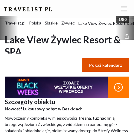
1
/
80
Travelist.pl
Polska
Śląskie
Żywiec
Lake View Żywiec Resort & 
Lake View Żywiec Resort &
SPA
Pokaż kalendarz
Żywiec, Polska
ZOBACZ
WSZYSTKIE OFERTY
W PROMOCJI
Szczegóły obiektu
Nowość! Luksusowy pobyt w Beskidach
Nowoczesny kompleks w miejscowości Tresna, tuż nad linią
brzegową Jeziora Żywieckiego, z widokiem na panoramę gór -
śniadania i obiadokolacje, nielimitowany dostęp do Strefy Wellness