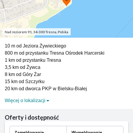
Nad Jeziorem 91, 34-300 Tresna, Polska
10 m od Jeziora Żywieckiego
800 m od przystanku Tresna Ośrodek Harcerski
1 km od przystanku Tresna
3,5 km od Żywca
8 km od Góry Żar
15 km od Szczyrku
20 km od dworca PKP w Bielsku-Białej
Więcej o lokalizacji
Tresna to spokojna, malownicza miejscowość
położona tuż obok Żywca, nad brzegiem Jeziora
Oferty i dostępność
Żywieckiego. Słynie z pięknych widoków na
otaczające ją wzgórza Beskidu Małego oraz z
Zameldowanie
Wymeldowanie