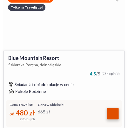
Tylko na Travelist.pl
Blue Mountain Resort
Szklarska Poręba, dolnośląskie
4.5
/
5
(734 opinie)
Śniadania i obiadokolacje w cenie
Pokoje Rodzinne
Cena Travelist:
Cena w obiekcie:
480
zł
665
zł
od
2 dorosłych