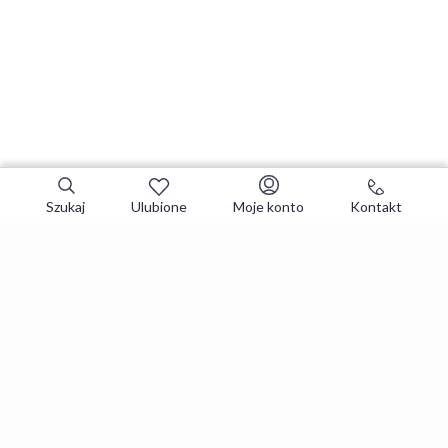
Szukaj
Ulubione
Moje konto
Kontakt
Zapisz się do newslettera i zgarniaj
najlepsze oferty