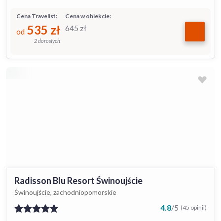
Cena Travelist:
Cena w obiekcie:
535
zł
645
zł
od
2 dorosłych
Radisson Blu Resort Świnoujście
Świnoujście, zachodniopomorskie
4.8
/
5
(45 opinii)