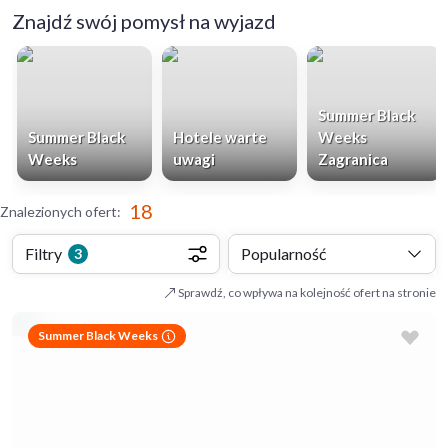
Znajdź swój pomysł na wyjazd
Summer Black
Summer Black
Hotele warte
Weeks
Weeks
uwagi
Zagranica
18
Znalezionych ofert
:
Filtry
Popularność
3
Sprawdź, co wpływa na kolejność ofert na stronie
Summer Black Weeks