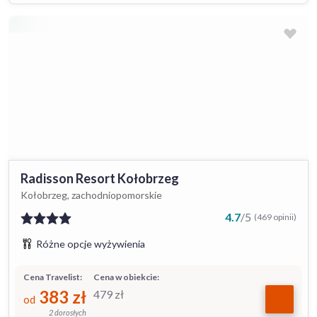
Radisson Resort Kołobrzeg
Kołobrzeg, zachodniopomorskie
4.7
/
5
(469 opinii)
Różne opcje wyżywienia
Cena Travelist:
Cena w obiekcie:
383
zł
479
zł
od
2 dorosłych