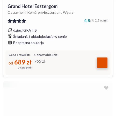
Grand Hotel Esztergom
Ostrzyhom, Komárom-Esztergom, Węgry
4.8
/
5
(13 opinii)
dzieci GRATIS
Śniadania i obiadokolacje w cenie
Bezpłatna anulacja
Cena Travelist:
Cena w obiekcie:
689
zł
765
zł
od
2 dorosłych