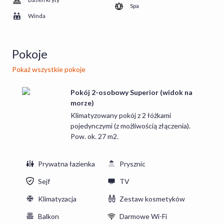
JEDZENIE I PICIE
Spa
Dwie hotelowe restauracje to prawdziwy raj dla wielbicieli
Winda
wykwintnej kuchni. Jedna z nich serwuje tradycyjne dania
kuchni polskiej i regionalnej w nowoczesnej odsłonie, druga -
dania kuchni śródziemnomorskiej. Na 13. piętrze smakosze
Pokoje
aromatycznej kawy i słodkości mogą podziwiać, jak słońce
Pokaż wszystkie pokoje
odbija się w falach. Wieczorami życie nocne rozkwita w kilku
barach, po czym przenosi się do ekskluzywnego klubu.
Pokój 2-osobowy Superior (widok na
morze)
Klimatyzowany pokój z 2 łóżkami
pojedynczymi (z możliwością złączenia).
Pow. ok. 27 m2.
Prywatna łazienka
Prysznic
Sejf
TV
Klimatyzacja
Zestaw kosmetyków
Balkon
Darmowe Wi-Fi