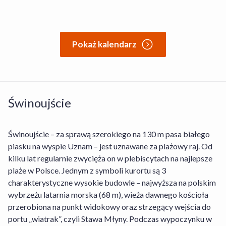
Pokaż kalendarz
Świnoujście
Czy w obiekcie Radisson Blu Resort Swinoujscie
można wypożyczyć rower?
Świnoujście – za sprawą szerokiego na 130 m pasa białego
piasku na wyspie Uznam – jest uznawane za plażowy raj. Od
Jakie opcje wyżywienia dostępne są w obiekcie
kilku lat regularnie zwycięża on w plebiscytach na najlepsze
Tak, obiekt Radisson Blu Resort Swinoujscie posiada
Radisson Blu Resort Swinoujscie?
plaże w Polsce. Jednym z symboli kurortu są 3
wypożyczalnię rowerów dla gości.
charakterystyczne wysokie budowle – najwyższa na polskim
wybrzeżu latarnia morska (68 m), wieża dawnego kościoła
Jakie są godziny zameldowania i wymeldowania
Obiekt Radisson Blu Resort Swinoujscie oferuje
w obiekcie Radisson Blu Resort Swinoujscie?
przerobiona na punkt widokowy oraz strzegący wejścia do
gościom następujące opcje wyżywienia do wyboru:
portu „wiatrak”, czyli Stawa Młyny. Podczas wypoczynku w
Śniadania, Śniadania i obiadokolacje.