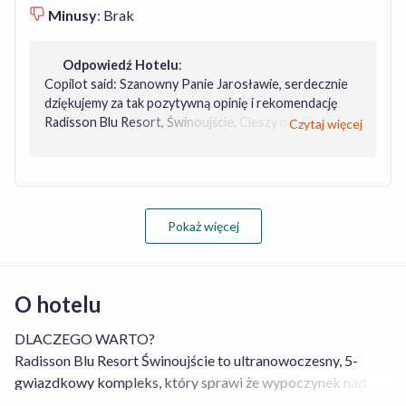
Minusy
:
Brak
Odpowiedź Hotelu
:
Copilot said: Szanowny Panie Jarosławie, serdecznie
dziękujemy za tak pozytywną opinię i rekomendację
Radisson Blu Resort, Świnoujście. Cieszy nas
Czytaj więcej
niezmiernie, że pobyt spełnił Pańskie oczekiwania, a
wyjątkowa lokalizacja naszego hotelu, komfort pobytu
oraz piękny widok na Morze Bałtyckie pozostawiły tak
dobre wspomnienia. To dla nas ogromna satysfakcja, że
ocenia Pan nasz hotel jako obiekt zasługujący na pięć
Pokaż więcej
gwiazdek i że wyjazd zakończył się pełnym
zadowoleniem. Dziękujemy za zaufanie oraz polecenie
naszego resortu innym podróżnym. Będzie nam
niezwykle miło gościć Pana i Pańską Rodzinę ponownie
O hotelu
podczas kolejnego pobytu w Świnoujściu. Z wyrazami
szacunku, Zespół Recepcji Radisson Blu Resort,
DLACZEGO WARTO?
Świnoujście Eryk
Radisson Blu Resort Świnoujście to ultranowoczesny, 5-
gwiazdkowy kompleks, który sprawi że wypoczynek nad
polskim morzem przejdzie na zupełnie nowy poziom.