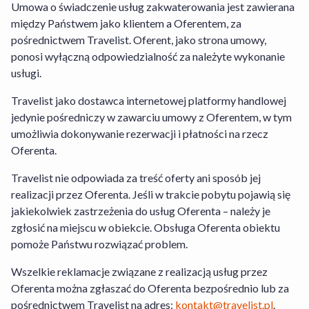
Umowa o świadczenie usług zakwaterowania jest zawierana
rezerwacji Usługi Hotel+Lot, których
między Państwem jako klientem a Oferentem, za
dane znajdziesz w sekcji Informacja dla
pośrednictwem Travelist. Oferent, jako strona umowy,
konsumentów. W odniesieniu do
ponosi wyłączną odpowiedzialność za należyte wykonanie
rezerwacji usług Oferenta obowiązuje
usługi.
Regulamin Serwisu Travelist
,
Regulamin
Środków i Kart Podarunkowych
,
Travelist jako dostawca internetowej platformy handlowej
Regulamin Usługi Zakwaterowania
oraz
jedynie pośredniczy w zawarciu umowy z Oferentem, w tym
Warunki Rezygnacji
. W odniesieniu do
umożliwia dokonywanie rezerwacji i płatności na rzecz
rezerwacji Usługi Hotel+Lot obowiązuje
Oferenta.
Regulamin Serwisu
,
Regulamin Travelist
Hotel+Lot
oraz
Warunki Rezygnacji
Travelist nie odpowiada za treść oferty ani sposób jej
Usługi Hotel+Lot
. Szczegółowe
realizacji przez Oferenta. Jeśli w trakcie pobytu pojawią się
informacje na temat sposobu
jakiekolwiek zastrzeżenia do usług Oferenta – należy je
funkcjonowania serwisu znajdziesz w
zgłosić na miejscu w obiekcie. Obsługa Oferenta obiektu
zakładce „Jak działamy” dostępnej
tutaj
.
pomoże Państwu rozwiązać problem.
W przypadku Usługi Hotel+Lot Travelist
Wszelkie reklamacje związane z realizacją usług przez
działa jako agent Organizatora Turystyki.
Oferenta można zgłaszać do Oferenta bezpośrednio lub za
pośrednictwem Travelist na adres:
kontakt@travelist.pl
.
Transport nie jest wliczony w cenę.