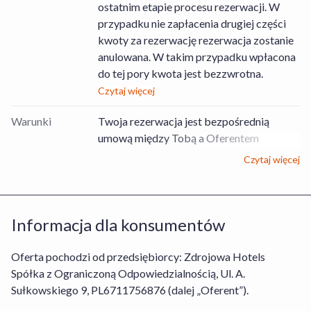
ostatnim etapie procesu rezerwacji. W
przypadku nie zapłacenia drugiej części
kwoty za rezerwację rezerwacja zostanie
anulowana. W takim przypadku wpłacona
do tej pory kwota jest bezzwrotna.
Czytaj więcej
Warunki
Twoja rezerwacja jest bezpośrednią
umową między Tobą a Oferentem
Usług/Obiektem, dotyczącą rezerwacji
Czytaj więcej
pobytu zgodnie z wybraną
Usługą/wybranym Obiektem lub
bezpośrednią umową między Tobą a
Informacja dla konsumentów
Organizatorem turystyki, dotyczącą
rezerwacji Usługi Hotel+Lot. Stroną
odpowiedzialną za prawidłowe wykonanie
Oferta pochodzi od przedsiębiorcy: Zdrojowa Hotels
umowy w odniesieniu do rezerwacji
Spółka z Ograniczoną Odpowiedzialnością, Ul. A.
pobytu w obiekcie jest Oferent lub
Sułkowskiego 9, PL6711756876 (dalej „Oferent”).
Organizator turystyki w przypadku