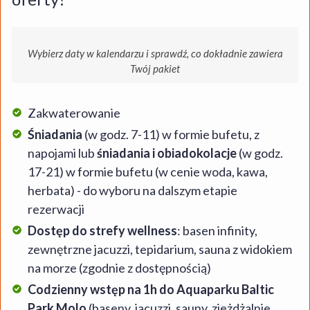
Wybierz daty w kalendarzu i sprawdź, co dokładnie zawiera
Twój pakiet
Zakwaterowanie
Śniadania
(w godz. 7-11) w formie bufetu, z
napojami lub
śniadania i obiadokolacje
(w godz.
17-21) w formie bufetu (w cenie woda, kawa,
herbata) - do wyboru na dalszym etapie
rezerwacji
Dostęp do strefy wellness
: basen infinity,
zewnętrzne jacuzzi, tepidarium, sauna z widokiem
na morze (zgodnie z dostępnością)
Codzienny wstęp na 1h do Aquaparku Baltic
Park Molo
(baseny, jacuzzi, sauny, zjeżdżalnie,