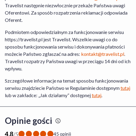
Travelist następnie niezwłocznie przekaże Państwa uwagi
Oferentowi. Za sposób rozpatrzenia reklamacji odpowiada
Travelist Sp. z o.o. z siedzibą pod adresem
Oferent.
al. Armii Ludowej 26, 00-609 Warszawa
wpisana do Rejestru Przedsiębiorców
Podmiotem odpowiedzialnym za funkcjonowanie serwisu
prowadzonego przez Sąd Rejonowy dla m.
https://travelist.pl jest Travelist. Wszelkie uwagi co do
st. Warszawy, XII Wydział Gospodarczy
sposobu funkcjonowania serwisu i dokonywania płatności
Krajowego Rejestru Sądowego pod nr.
możecie Państwo zgłaszać na adres:
kontakt@travelist.pl
.
KRS: 0000440014, NIP: 7010359657,
Travelist rozpatrzy Państwa uwagi w przeciągu 14 dni od ich
Regon 146394313, kapitał zakładowy:
wpływu.
49500PLN
Szczegółowe informacje na temat sposobu funkcjonowania
serwisu znajdziecie Państwo w Regulaminie dostępnym
tutaj
lub w zakładce: „Jak działamy” dostępnej
tutaj
.
Opinie gości
4,8
/
5
45 opinii