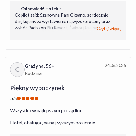
Świnoujście Eryk
Odpowiedź Hotelu
:
Copilot said: Szanowna Pani Oksano, serdecznie
dziękujemy za wystawienie najwyższej oceny oraz
wybór Radisson Blu Resort, Świnoujście na miejsce
Czytaj więcej
swojego wypoczynku. Cieszymy się, że pobyt spełnił
Państwa oczekiwania i został oceniony tak wysoko.
Każda pozytywna ocena jest dla nas ogromnym
wyróżnieniem oraz motywacją do dalszego
doskonalenia naszych usług i zapewniania Gościom
Grażyna
,
56+
24.06.2026
niezapomnianych doświadczeń nad Bałtykiem. Mamy
G
nadzieję, że będziemy mieli przyjemność ponownie
Rodzina
gościć Państwa w naszym hotelu podczas kolejnej
wizyty w Świnoujściu. Z wyrazami szacunku, Zespół
Piękny wypoczynek
Recepcji Radisson Blu Resort, Świnoujście Eryk
5
/
5
Wszystko w najlepszym porządku.
Hotel, obsługa , na najwyższym poziomie.