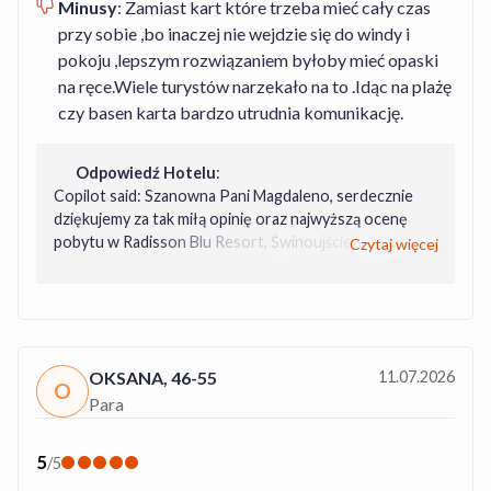
Radisson Blu Resort, Świnoujście. Z wyrazami
Minusy
:
Zamiast kart które trzeba mieć cały czas
szacunku, Zespół Recepcji Radisson Blu Resort,
przy sobie ,bo inaczej nie wejdzie się do windy i
Świnoujście Eryk
pokoju ,lepszym rozwiązaniem byłoby mieć opaski
na ręce.Wiele turystów narzekało na to .Idąc na plażę
czy basen karta bardzo utrudnia komunikację.
Odpowiedź Hotelu
:
Copilot said: Szanowna Pani Magdaleno, serdecznie
dziękujemy za tak miłą opinię oraz najwyższą ocenę
pobytu w Radisson Blu Resort, Świnoujście. Bardzo się
Czytaj więcej
cieszymy, że spędzili Państwo u nas „wakacje marzeń” i
że docenili Państwo czystość hotelu, bogate śniadania
oraz wysoki poziom obsługi. Takie słowa są dla
naszego zespołu największą nagrodą i motywacją do
dalszej pracy. Dziękujemy również za cenną sugestię
OKSANA
,
46-55
11.07.2026
dotyczącą kart dostępowych. Będzie nam niezmiernie
O
miło powitać Państwa ponownie w Radisson Blu
Para
Resort, Świnoujście i ponownie zapewnić
niezapomniany wypoczynek nad Bałtykiem. Z wyrazami
5
/
5
szacunku, Zespół Recepcji Radisson Blu Resort,