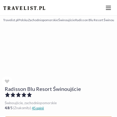
Travelist.pl
Polska
Zachodniopomorskie
Świnoujście
Radisson Blu Resort Świnoujś
Radisson Blu Resort Świnoujście
Świnoujście, zachodniopomorskie
4.8
/
5
(Znakomity)
45 opinii