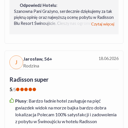
Odpowiedź Hotelu
:
Szanowna Pani Grażyno, serdecznie dziękujemy za tak
piękną opinię oraz najwyższą ocenę pobytu w Radisson
Blu Resort Świnoujście. Cieszy nas ogromnie, że
Czytaj więcej
zarówno hotel, jak i obsługa spełniły Państwa
oczekiwania i przyczyniły się do udanego, rodzinnego
wypoczynku. Będzie nam niezmiernie miło gościć Panią
ponownie. Z wyrazami szacunku Radisson Blu Resort
Świnoujście Recepcja Eryk
Jarosław
,
56+
18.06.2026
J
Rodzina
Radisson super
5
/
5
Plusy
:
Bardzo ładnie hotel zasługuje na pięć
gwiazdek widok na morze bajka bardzo dobra
lokalizacja Polecam 100% satysfakcji i zadowolenia
z pobytu w Świnoujściu w hotelu Radisson