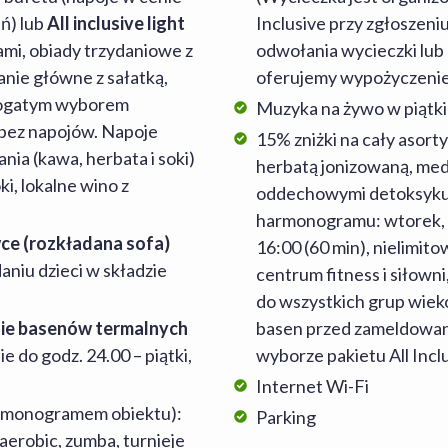
ń) lub
All inclusive light
Inclusive przy zgłoszeni
mi, obiady trzydaniowe z
odwołania wycieczki lub
anie główne z sałatką,
oferujemy wypożyczenie
 bogatym wyborem
Muzyka na żywo w piątki
 bez napojów. Napoje
15% zniżki na cały asorty
ia (kawa, herbata i soki)
herbatą jonizowaną, med
i, lokalne wino z
oddechowymi detoksyku
harmonogramu: wtorek, cz
wce (rozkładana sofa)
16:00 (60 min), nielimit
aniu dzieci w składzie
centrum fitness i siłow
do wszystkich grup wiek
sie basenów termalnych
basen przed zameldowan
e do godz. 24.00 – piątki,
wyborze pakietu All Incl
Internet Wi-Fi
armonogramem obiektu):
Parking
 aerobic, zumba, turnieje