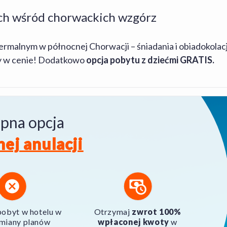
h wśród chorwackich wzgórz
alnym w północnej Chorwacji – śniadania i obiadokolacje l
ny w cenie! Dodatkowo
opcja pobytu z dziećmi GRATIS.
pna opcja
nej anulacji
obyt w hotelu w
Otrzymaj
zwrot 100%
zmiany planów
wpłaconej kwoty
w