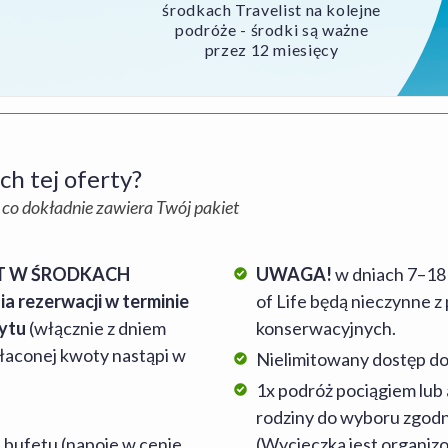
środkach Travelist na kolejne
podróże - środki są ważne
przez 12 miesięcy
h tej oferty?
 co dokładnie zawiera Twój pakiet
T W ŚRODKACH
UWAGA!
w dniach 7–18
 rezerwacji w terminie
of Life będą nieczynne 
bytu
(włącznie z dniem
konserwacyjnych.
łaconej kwoty nastąpi w
Nielimitowany dostęp do
1x podróż pociągiem lub
rodziny do wyboru zgodn
 bufetu (napoje w cenie
(Wycieczka jest organiz