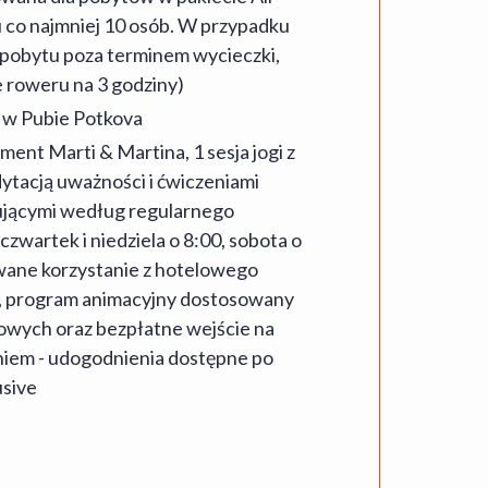
u co najmniej 10 osób. W przypadku
 pobytu poza terminem wycieczki,
 roweru na 3 godziny)
 w Pubie Potkova
ment Marti & Martina, 1 sesja jogi z
ytacją uważności i ćwiczeniami
jącymi według regularnego
wartek i niedziela o 8:00, sobota o
owane korzystanie z hotelowego
ni, program animacyjny dostosowany
owych oraz bezpłatne wejście na
iem - udogodnienia dostępne po
usive