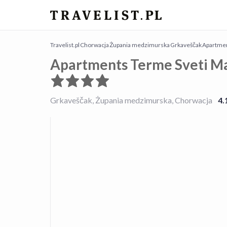
Travelist.pl
Chorwacja
Żupania medzimurska
Grkaveščak
Apartmen
Apartments Terme Sveti Ma
Grkaveščak, Żupania medzimurska, Chorwacja
4.