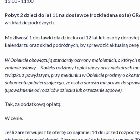
15:00 - 11:00
Pobyt 2 dzieci do lat 11 na dostawce (rozkładana sofa) GR
w składzie podróżnych.
Możliwość 1 dostawki dla dziecka od 12 lat lub osoby dorosłej
kalendarzu oraz skład podróżnych, by sprawdzić aktualną cenę
W Obiekcie obowiązują standardy ochrony małoletnich, o których m
zmianie ustawy – Kodeks rodzinny i opiekuńczy oraz niektórych inn
związku z powyższym, przy meldunku w Obiekcie prosimy o okazan
dokumentu potwierdzającego, że osoba dorosła ma prawo do sprawo
(upoważnienie od rodziców dziecka lub orzeczenie sądowe).
Tak, za dodatkową opłatą.
W cenie.
Jeśli zarezerwujesz tę ofertę co najmniej 14 dni przed rozpoc
płatności dwuczęściowej. Pierwsza część płatności wyniesie 30