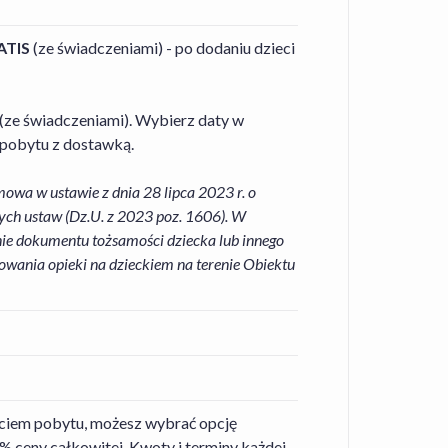
ATIS
(ze świadczeniami) - po dodaniu dzieci
 (ze świadczeniami). Wybierz daty w
 pobytu z dostawką.
owa w ustawie z dnia 28 lipca 2023 r. o
ych ustaw (Dz.U. z 2023 poz. 1606). W
ie dokumentu tożsamości dziecka lub innego
wania opieki na dzieckiem na terenie Obiektu
zęciem pobytu, możesz wybrać opcję
% ceny całkowitej. Kwoty i terminy każdej