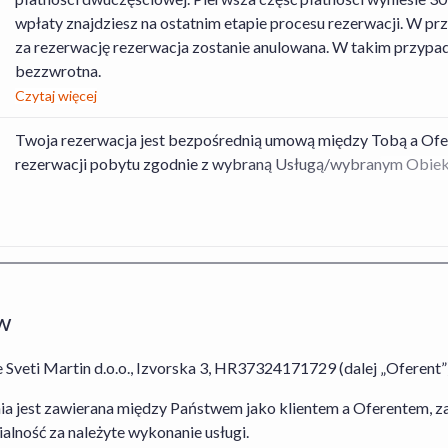
wpłaty znajdziesz na ostatnim etapie procesu rezerwacji. W pr
za rezerwację rezerwacja zostanie anulowana. W takim przypad
bezzwrotna.
Czytaj więcej
Twoja rezerwacja jest bezpośrednią umową między Tobą a Of
rezerwacji pobytu zgodnie z wybraną Usługą/wybranym Obie
a Organizatorem turystyki, dotyczącą rezerwacji Usługi Hotel
wykonanie umowy w odniesieniu do rezerwacji pobytu w obiekci
przypadku rezerwacji Usługi Hotel+Lot, których dane znajdzie
odniesieniu do rezerwacji usług Oferenta obowiązuje
Regulamin
Kart Podarunkowych
,
Regulamin Usługi Zakwaterowania
oraz
rezerwacji Usługi Hotel+Lot obowiązuje
Regulamin Serwisu
,
Re
w
Rezygnacji Usługi Hotel+Lot
. Szczegółowe informacje na tema
znajdziesz w zakładce „Jak działamy” dostępnej
tutaj
. W przyp
 Sveti Martin d.o.o., Izvorska 3, HR37324171729 (dalej „Oferent”
agent Organizatora Turystyki.
 jest zawierana między Państwem jako klientem a Oferentem, za 
Transport nie jest wliczony w cenę.
lność za należyte wykonanie usługi.