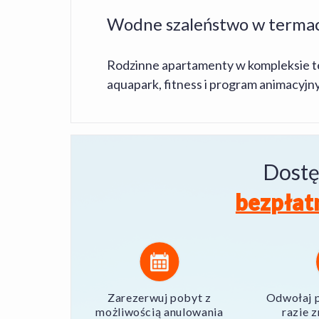
Wodne szaleństwo w termac
Rodzinne apartamenty w kompleksie term
aquapark, fitness i program animacyj
Dostę
bezpłat
Zarezerwuj pobyt z
Odwołaj p
możliwością anulowania
razie 