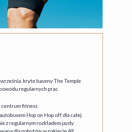
 września. kryte baseny The Temple
z powodu regularnych prac
 centrum fitness
 autobusem Hop on Hop off dla całej
ie z regularnym rozkładem jazdy
owana dla pobytów w pakiecie All