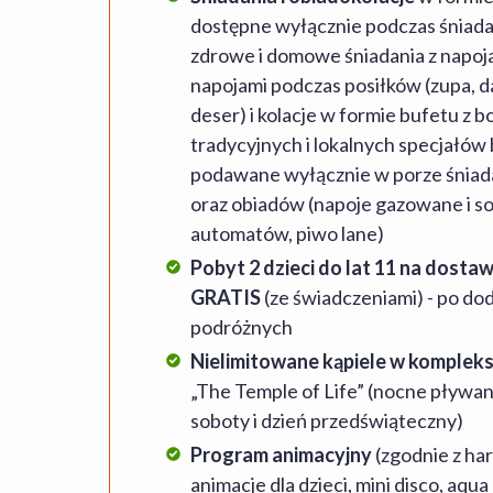
dostępne wyłącznie podczas śniada
zdrowe i domowe śniadania z napoja
napojami podczas posiłków (zupa, d
deser) i kolacje w formie bufetu z
tradycyjnych i lokalnych specjałów
podawane wyłącznie w porze śniadan
oraz obiadów (napoje gazowane i sok
automatów, piwo lane)
Pobyt 2 dzieci do lat 11 na dosta
GRATIS
(ze świadczeniami) - po dod
podróżnych
Nielimitowane kąpiele w komplek
„The Temple of Life” (nocne pływani
soboty i dzień przedświąteczny)
Program animacyjny
(zgodnie z h
animacje dla dzieci, mini disco, aqua