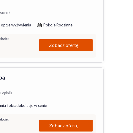
opinii)
 opcje wyżywienia
Pokoje Rodzinne
kcie:
Zobacz ofertę
pa
 opinii)
nia i obiadokolacje w cenie
kcie:
Zobacz ofertę