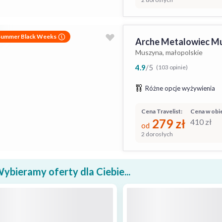
Summer Black Weeks
Arche Metalowiec M
Muszyna, małopolskie
4.9
/
5
(103 opinie)
Różne opcje wyżywienia
Cena Travelist:
Cena w obie
279
zł
410
zł
od
2 dorosłych
ybieramy oferty dla Ciebie...