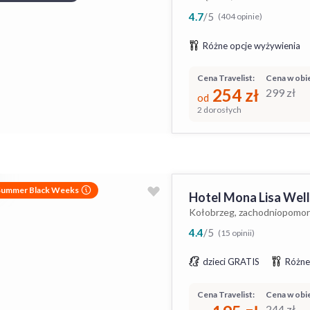
4.7
/
5
(404 opinie)
Różne opcje wyżywienia
Cena Travelist:
Cena w obie
254
zł
299
zł
od
2 dorosłych
Summer Black Weeks
Hotel Mona Lisa Well
Kołobrzeg, zachodniopomor
4.4
/
5
(15 opinii)
dzieci GRATIS
Różne
Cena Travelist:
Cena w obie
244
zł