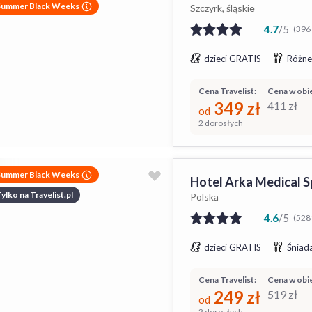
Summer Black Weeks
Szczyrk, śląskie
4.7
/
5
(396 
dzieci GRATIS
Różne
Cena Travelist:
Cena w obie
349
zł
411
zł
od
2 dorosłych
Summer Black Weeks
Hotel Arka Medical S
ylko na Travelist.pl
Polska
4.6
/
5
(5281
dzieci GRATIS
Śniada
Cena Travelist:
Cena w obie
249
zł
519
zł
od
2 dorosłych