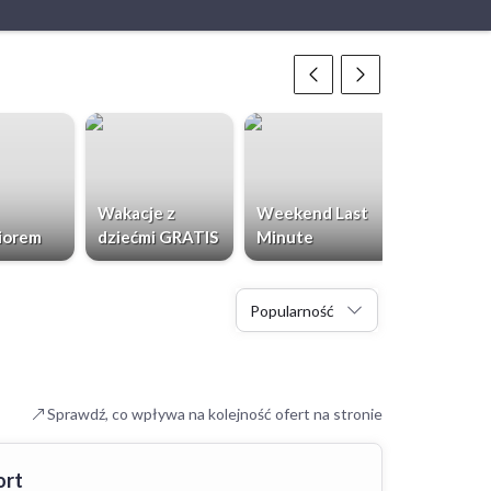
Wakacje z
Weekend Last
Chorwacja
iorem
dziećmi GRATIS
Minute
Dzieci Gr
Popularność
Sprawdź, co wpływa na kolejność ofert na stronie
ort