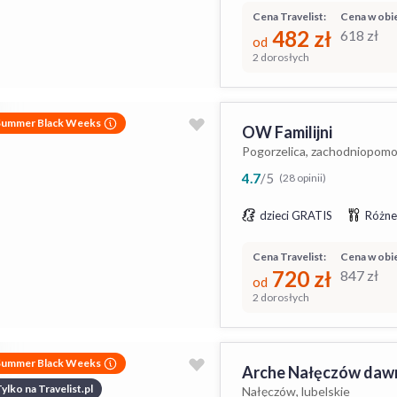
Cena Travelist:
Cena w obie
482
zł
618
zł
od
2 dorosłych
Summer Black Weeks
OW Familijni
Pogorzelica, zachodniopomo
4.7
/
5
(28 opinii)
dzieci GRATIS
Różne
Cena Travelist:
Cena w obie
720
zł
847
zł
od
2 dorosłych
Summer Black Weeks
Arche Nałęczów dawn
ylko na Travelist.pl
Nałęczów, lubelskie