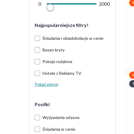
0
2000
Najpopularniejsze filtry!
Śniadania i obiadokolacje w cenie
Basen kryty
Pokoje rodzinne
Hotele z Reklamy TV
T
Pokaż więcej
Posiłki
Wyżywienie własne
Śniadania w cenie