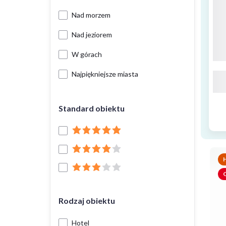
Nad morzem
Nad jeziorem
W górach
Najpiękniejsze miasta
Standard obiektu
H
O
Rodzaj obiektu
Hotel