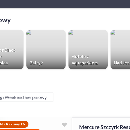
iowy
r Black
s
Hotele z
nica
Bałtyk
aquaparkiem
Nad Jez
gi Weekend Sierpniowy
it z Reklamy TV
Mercure Szczyrk Res