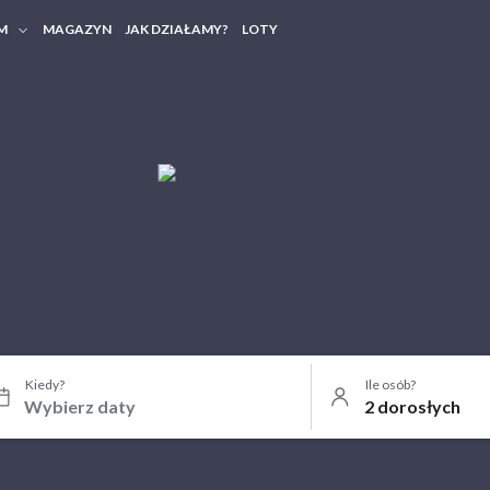
M
MAGAZYN
JAK DZIAŁAMY?
LOTY
HERY FIRMOWE
TANIA GRUPOWE
Kiedy?
Ile osób?