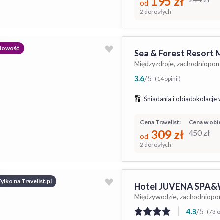
195
zł
od
2 dorosłych
Nowość
Sea & Forest Resort 
Międzyzdroje, zachodniopom
3.6
/
5
(14 opinii)
Śniadania i obiadokolacje 
Cena Travelist:
Cena w obie
309
zł
450
zł
od
2 dorosłych
ylko na Travelist.pl
Hotel JUVENA SPA&
Międzywodzie, zachodniopo
4.8
/
5
(73 o