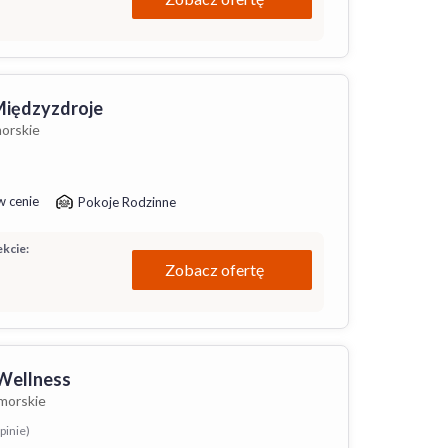
Międzyzdroje
orskie
w cenie
Pokoje Rodzinne
kcie:
Zobacz ofertę
Wellness
morskie
pinie)