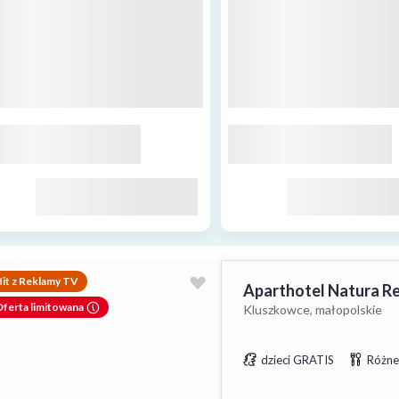
it z Reklamy TV
Aparthotel Natura R
ferta limitowana
Kluszkowce, małopolskie
dzieci GRATIS
Różne