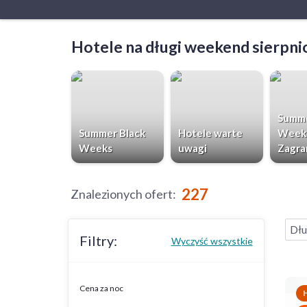
Hotele na długi weekend sierpn
Summe
Summer Black
Hotele warte
Week
Weeks
uwagi
Zagra
227
Znalezionych ofert
:
Dłu
Filtry:
Wyczyść wszystkie
Cena za noc
H