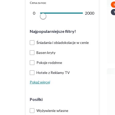
Cena za noc
T
0
2000
Najpopularniejsze filtry!
Śniadania i obiadokolacje w cenie
Basen kryty
Pokoje rodzinne
Hotele z Reklamy TV
Pokaż więcej
Posiłki
Wyżywienie własne