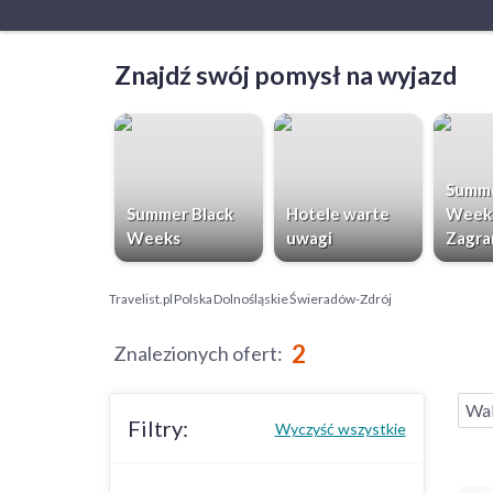
Znajdź swój pomysł na wyjazd
Summe
Summer Black
Hotele warte
Week
Weeks
uwagi
Zagra
Travelist.pl
Polska
Dolnośląskie
Świeradów-Zdrój
2
Znalezionych ofert
:
Wak
Filtry:
Wyczyść wszystkie