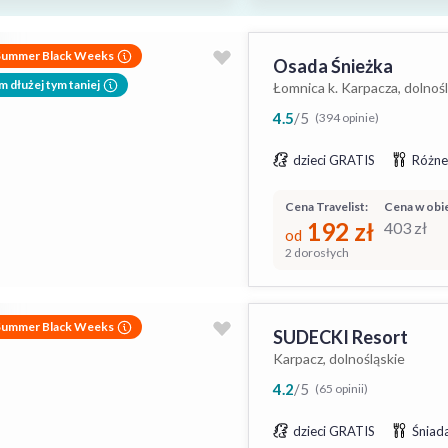
Summer Black Weeks
Osada Śnieżka
m dłużej tym taniej
Łomnica k. Karpacza, dolnoś
4.5
/
5
(394 opinie)
dzieci GRATIS
Różne
Cena Travelist:
Cena w obie
192
zł
403
zł
od
2 dorosłych
Summer Black Weeks
SUDECKI Resort
Karpacz, dolnośląskie
4.2
/
5
(65 opinii)
dzieci GRATIS
Śniada