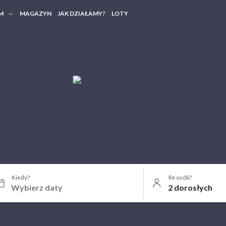
M
MAGAZYN
JAK DZIAŁAMY?
LOTY
HERY FIRMOWE
TANIA GRUPOWE
Kiedy?
Ile osób?