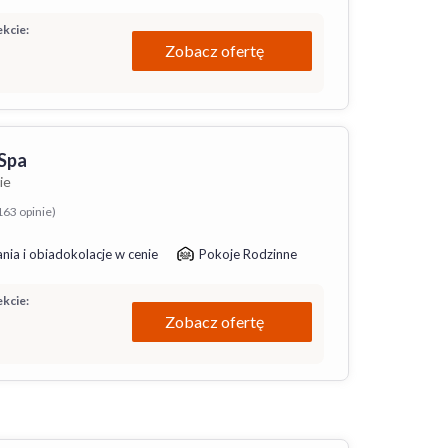
kcie:
Zobacz ofertę
Spa
ie
163 opinie)
nia i obiadokolacje w cenie
Pokoje Rodzinne
kcie:
Zobacz ofertę