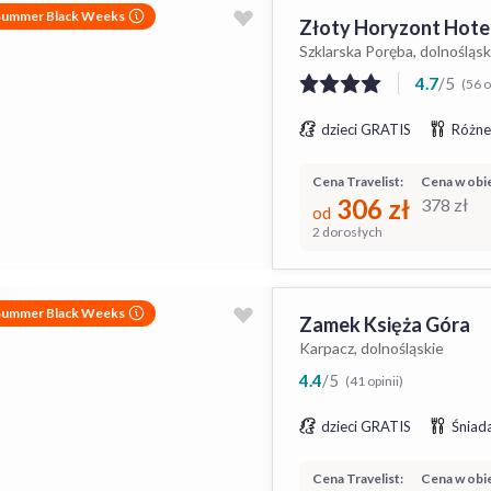
Summer Black Weeks
Złoty Horyzont Hotel
Szklarska Poręba, dolnośląsk
4.7
/
5
(56 o
dzieci GRATIS
Różne
Cena Travelist:
Cena w obie
306
zł
378
zł
od
2 dorosłych
Summer Black Weeks
Zamek Księża Góra
Karpacz, dolnośląskie
4.4
/
5
(41 opinii)
dzieci GRATIS
Śniada
Cena Travelist:
Cena w obie