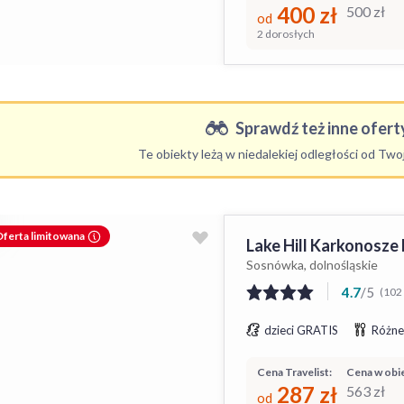
400
zł
500
zł
od
2 dorosłych
Sprawdź też inne oferty
Te obiekty leżą w niedalekiej odległości od Tw
ferta limitowana
Lake Hill Karkonosze
Sosnówka, dolnośląskie
4.7
/
5
(102 
dzieci GRATIS
Różne
Cena Travelist:
Cena w obie
287
zł
563
zł
od