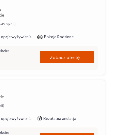
A
kie
645 opinii)
 opcje wyżywienia
Pokoje Rodzinne
kcie:
Zobacz ofertę
kie
ii)
 opcje wyżywienia
Bezpłatna anulacja
kcie: