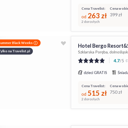
Cena Travelist:
Cena w obie
263
zł
399
zł
od
2 dorosłych
Summer Black Weeks
Hotel Bergo Resort&
ylko na Travelist.pl
Szklarska Poręba, dolnośląsk
4.7
/
5
(
dzieci GRATIS
Śniada
Cena Travelist:
Cena w obie
515
zł
750
zł
od
2 dorosłych