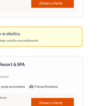
Zobacz ofertę
 w okolicy.
ojego wyniku wyszukiwania.
 Resort & SPA
opinie)
 opcje wyżywienia
Pokoje Rodzinne
kcie:
Zobacz ofertę