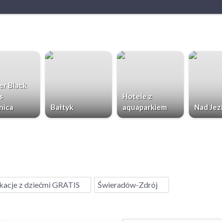
r Black
s
Hotele z
nica
Bałtyk
aquaparkiem
Nad Jez
acje z dziećmi GRATIS
Świeradów-Zdrój