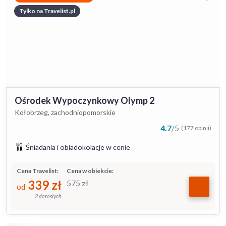
Tylko na Travelist.pl
Ośrodek Wypoczynkowy Olymp 2
Kołobrzeg, zachodniopomorskie
4.7
/
5
(177 opinii)
Śniadania i obiadokolacje w cenie
Cena Travelist:
Cena w obiekcie:
339
zł
575
zł
od
2 dorosłych