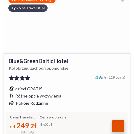
Tylko na Travelist.pl
Blue&Green Baltic Hotel
Kołobrzeg, zachodniopomorskie
4.6
/
5
(129 opinii)
dzieci GRATIS
Różne opcje wyżywienia
Pokoje Rodzinne
Cena Travelist:
Cena w obiekcie:
249
zł
453
zł
od
2 dorosłych