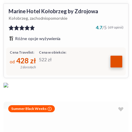
Marine Hotel Kołobrzeg by Zdrojowa
Kołobrzeg, zachodniopomorskie
4.7
/
5
(69 opinii)
Różne opcje wyżywienia
Cena Travelist:
Cena w obiekcie:
428
zł
522
zł
od
2 dorosłych
Summer Black Weeks