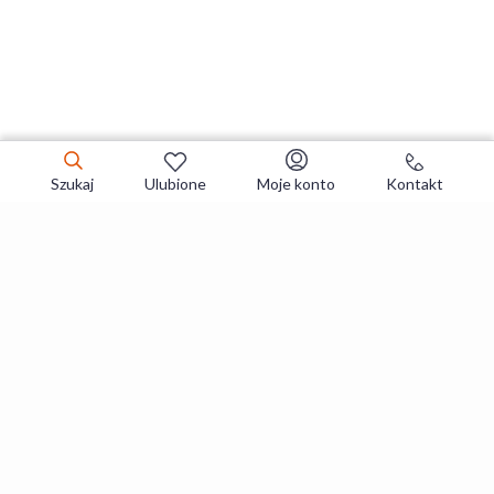
Szukaj
Ulubione
Moje konto
Kontakt
Zapisz się do newslettera i zgarniaj
najlepsze oferty
Zapisuję się
Zapisując się, akceptujesz
Regulaminy
i
Polityka prywatności
.