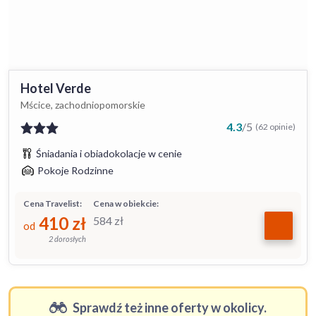
Hotel Verde
Mścice, zachodniopomorskie
4.3
/
5
(62 opinie)
Śniadania i obiadokolacje w cenie
Pokoje Rodzinne
Cena Travelist:
Cena w obiekcie:
410
zł
584
zł
od
2 dorosłych
Sprawdź też inne oferty w okolicy.