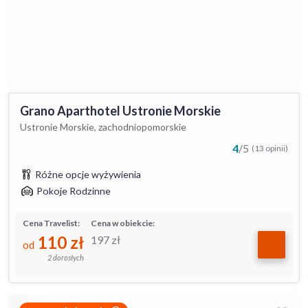
Grano Aparthotel Ustronie Morskie
Ustronie Morskie, zachodniopomorskie
4
/
5
(13 opinii)
Różne opcje wyżywienia
Pokoje Rodzinne
Cena Travelist:
Cena w obiekcie:
110
zł
197
zł
od
2 dorosłych