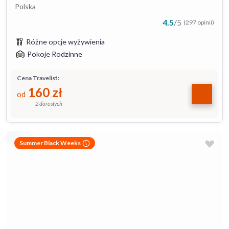
Polska
4.5
/
5
(297 opinii)
Różne opcje wyżywienia
Pokoje Rodzinne
Cena Travelist:
160
zł
od
2 dorosłych
Summer Black Weeks