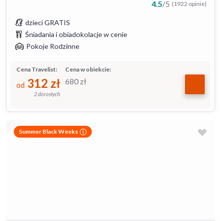
4.5
/
5
(1922 opinie)
dzieci GRATIS
Śniadania i obiadokolacje w cenie
Pokoje Rodzinne
Cena Travelist:
Cena w obiekcie:
312
zł
680
zł
od
2 dorosłych
Summer Black Weeks