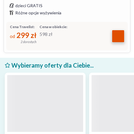
dzieci GRATIS
Różne opcje wyżywienia
Cena Travelist:
Cena w obiekcie:
299
zł
598
zł
od
2 dorosłych
Wybieramy oferty dla Ciebie...