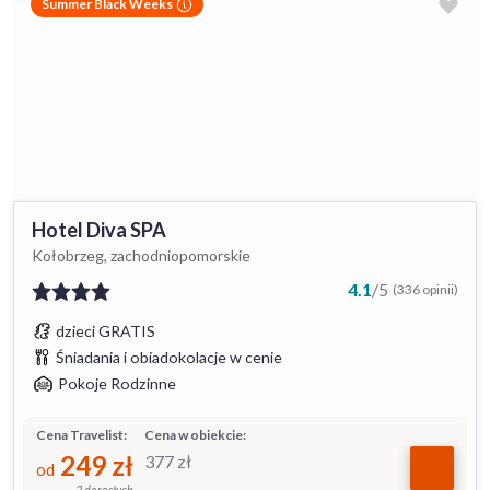
Summer Black Weeks
Hotel Diva SPA
Kołobrzeg, zachodniopomorskie
4.1
/
5
(336 opinii)
dzieci GRATIS
Śniadania i obiadokolacje w cenie
Pokoje Rodzinne
Cena Travelist:
Cena w obiekcie:
249
zł
377
zł
od
2 dorosłych