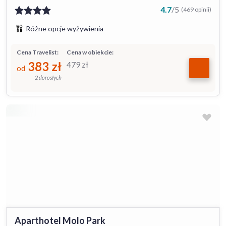
4.7
/
5
(469 opinii)
Różne opcje wyżywienia
Cena Travelist:
Cena w obiekcie:
383
zł
479
zł
od
2 dorosłych
Aparthotel Molo Park