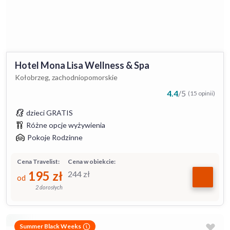
Hotel Mona Lisa Wellness & Spa
Kołobrzeg, zachodniopomorskie
4.4
/
5
(15 opinii)
dzieci GRATIS
Różne opcje wyżywienia
Pokoje Rodzinne
Cena Travelist:
Cena w obiekcie:
195
zł
244
zł
od
2 dorosłych
Summer Black Weeks