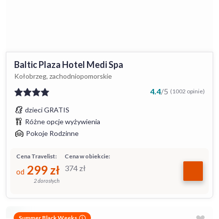
Baltic Plaza Hotel Medi Spa
Kołobrzeg, zachodniopomorskie
4.4
/
5
(1002 opinie)
dzieci GRATIS
Różne opcje wyżywienia
Pokoje Rodzinne
Cena Travelist:
Cena w obiekcie:
299
zł
374
zł
od
2 dorosłych
Summer Black Weeks