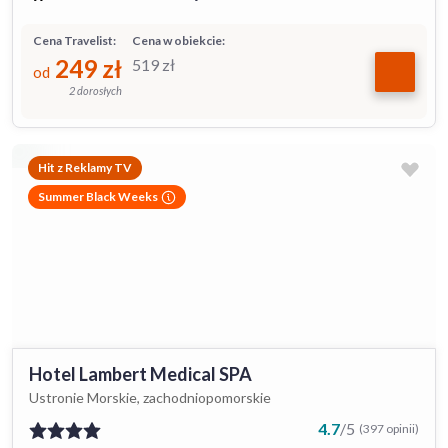
Cena Travelist:
Cena w obiekcie:
249
zł
519
zł
od
2 dorosłych
Hit z Reklamy TV
Summer Black Weeks
Hotel Lambert Medical SPA
Ustronie Morskie, zachodniopomorskie
4.7
/
5
(397 opinii)