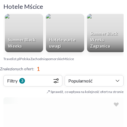
Hotele Mścice
Summer Black
Summer Black
Hotele warte
Weeks
Weeks
uwagi
Zagranica
Travelist.pl
Polska
Zachodniopomorskie
Mścice
1
Znalezionych ofert
:
Filtry
Popularność
3
Sprawdź, co wpływa na kolejność ofert na stronie