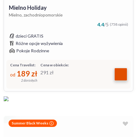
Mielno Holiday
Mielno, zachodniopomorskie
4.4
/
5
(758 opinii)
dzieci GRATIS
Różne opcje wyżywienia
Pokoje Rodzinne
Cena Travelist:
Cena w obiekcie:
189
zł
291
zł
od
2 dorosłych
Summer Black Weeks