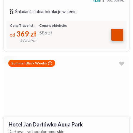
4.6
/
5
(882 opinie)
Śniadania i obiadokolacje w cenie
Cena Travelist:
Cena w obiekcie:
369
zł
586
zł
od
2 dorosłych
Summer Black Weeks
Hotel Jan Darłówko Aqua Park
Darłowo, zachodniopomorskie