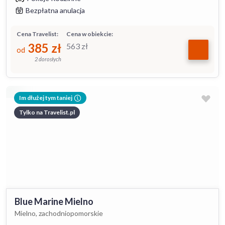
Bezpłatna anulacja
Cena Travelist:
Cena w obiekcie:
385
zł
563
zł
od
2 dorosłych
Im dłużej tym taniej
Tylko na Travelist.pl
Blue Marine Mielno
Mielno, zachodniopomorskie