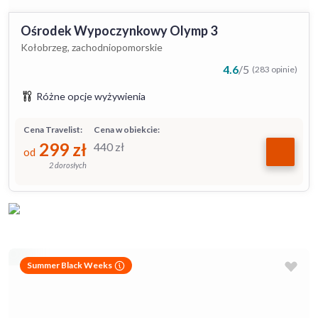
Ośrodek Wypoczynkowy Olymp 3
Kołobrzeg, zachodniopomorskie
4.6
/
5
(283 opinie)
Różne opcje wyżywienia
Cena Travelist:
Cena w obiekcie:
299
zł
440
zł
od
2 dorosłych
Summer Black Weeks