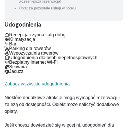
wcześniejsza rezerwacja)
Hotelowa restauracja dba, aby serwowane dania zaspokoiły
Opłat za pozostałe usługi w hotelu
potrzeby nawet najbardziej wymagających gości. W menu
znajdują się dania z ryb, owoców morza i innych lokalnych
przysmaków.
Udogodnienia
Recepcja czynna całą dobę
Klimatyzacja
Bar
Parking dla rowerów
Wypożyczalnia rowerów
Udogodnienia dla osób niepełnosprawnych
Bezpłatny Internet Wi-Fi
Siłownia
Jacuzzi
Zobacz wszystkie udogodnienia
Niektóre dodatkowe atrakcje mogą wymagać rezerwacji i
zależą od dostępności. Obiekt może naliczyć dodatkowe
opłaty.
Jeśli chcesz dowiedzieć się więcej nt. udogodnień dla