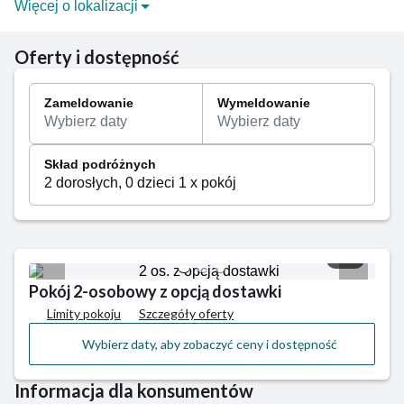
Więcej o lokalizacji
O specyficznym mikroklimacie Kołobrzegu decydują
przede wszystkim gęste lasy, bogaty ekosystem
Oferty i dostępność
bagienno-wodny oraz słynne złoża borowiny. To nie
tylko największe, ale i najpiękniejsze polskie
Zameldowanie
Wymeldowanie
uzdrowisko, czego dowodem są malownicze,
Wybierz daty
Wybierz daty
nadmorskie krajobrazy. Kuracjusze mogą jednak
liczyć na coś więcej niż wypoczynek nad morzem. Do
Skład podróżnych
odwiedzenia miasta zachęcają też liczne zabytki.
2 dorosłych, 0 dzieci 1 x pokój
Warto zobaczyć m.in. gotycką Bazylikę Mariacką,
neogotycki Ratusz, molo, Basztę Lontową czy Złotą
Uliczkę. Strefa uzdrowiskowa przechodzi ciągłą
1/3
rewitalizację, dlatego bogata baza zabiegowa jest
jedną z najnowocześniejszych w kraju.
Pokój 2-osobowy z opcją dostawki
Limity pokoju
Szczegóły oferty
Wybierz daty, aby zobaczyć ceny i dostępność
Informacja dla konsumentów