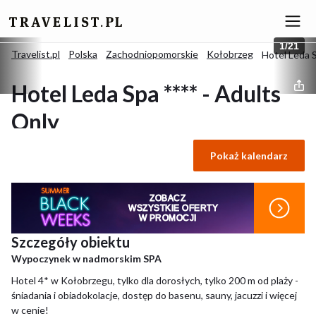
1
/
21
Travelist.pl
Polska
Zachodniopomorskie
Kołobrzeg
Hotel Leda S
Hotel Leda Spa **** - Adults
Only
Pokaż kalendarz
4.6
/
5
(Znakomity)
68 opinii
Kołobrzeg, Polska
ZOBACZ
WSZYSTKIE OFERTY
W PROMOCJI
Szczegóły obiektu
Wypoczynek w nadmorskim SPA
Hotel 4* w Kołobrzegu, tylko dla dorosłych, tylko 200 m od plaży -
śniadania i obiadokolacje, dostęp do basenu, sauny, jacuzzi i więcej
w cenie!