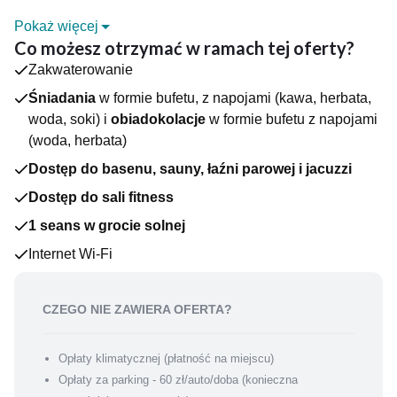
Pokaż więcej
DLACZEGO WARTO?
Co możesz otrzymać w ramach tej oferty?
Hotel Leda SPA w Kołobrzegu to czterogwiazdkowy obiekt
Zakwaterowanie
przeznaczony wyłącznie dla dorosłych, położony zaledwie 200
metrów od Morza Bałtyckiego. Usytuowany w spokojnej
Śniadania
w formie bufetu, z napojami (kawa, herbata,
części miasta, w pobliżu amfiteatru, oferuje idealne warunki do
woda, soki) i
obiadokolacje
w formie bufetu z napojami
relaksu i korzystania z lokalnych atrakcji.
(woda, herbata)
Na gości czekają klimatyzowane pokoje z łazienką z
Dostęp do basenu, sauny, łaźni parowej i jacuzzi
prysznicem, suszarką do włosów, czajnikiem elektrycznym,
telewizorem oraz dostępem do Wi-Fi.
Dostęp do sali fitness
ATRAKCJE OBIEKTU
- basen wewnętrzny
1 seans w grocie solnej
- sauna
Internet Wi-Fi
- łaźnia parowa
- jacuzzi
- sala fitness
CZEGO NIE ZAWIERA OFERTA?
- spa
- zabiegi na twarz i ciało
- stół do bilarda (za dodatkową opłatą)
Opłaty klimatycznej (płatność na miejscu)
- wypożyczalnia rowerów (za dodatkową opłatą)
Opłaty za parking - 60 zł/auto/doba (konieczna
JEDZENIE I PICIE