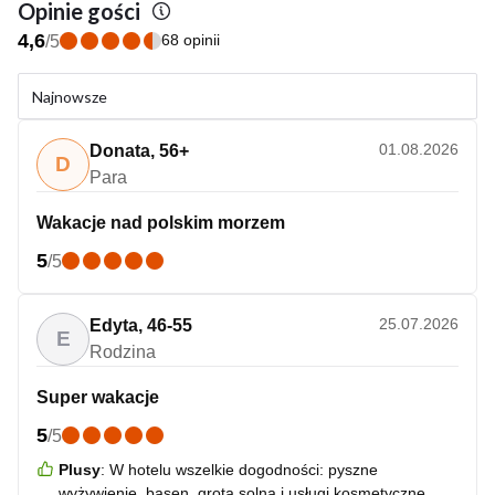
Opinie gości
4,6
68 opinii
/
5
Najnowsze
01.08.2026
Donata
,
56+
D
Para
Wakacje nad polskim morzem
5
/
5
25.07.2026
Edyta
,
46-55
E
Rodzina
Super wakacje
5
/
5
Plusy
:
W hotelu wszelkie dogodności: pyszne
wyżywienie, basen, grota solna i usługi kosmetyczne.