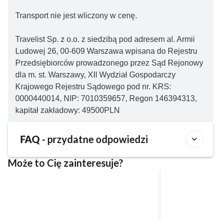
Transport nie jest wliczony w cenę.
Travelist Sp. z o.o. z siedzibą pod adresem al. Armii
Ludowej 26, 00-609 Warszawa wpisana do Rejestru
Przedsiębiorców prowadzonego przez Sąd Rejonowy
dla m. st. Warszawy, XII Wydział Gospodarczy
Krajowego Rejestru Sądowego pod nr. KRS:
0000440014, NIP: 7010359657, Regon 146394313,
kapitał zakładowy: 49500PLN
FAQ
- przydatne odpowiedzi
Może to Cię zainteresuje?
Czy obiekt Hotel Leda Spa jest często wybierany
przez osoby podróżujące bez dzieci?
Tak, obiekt Hotel Leda Spa jest odwiedzany wyłącznie przez
Czy w obiekcie Hotel Leda Spa można wypożyczyć
osoby dorosłe (pobyt dzieci nie jest możliwy).
rower?