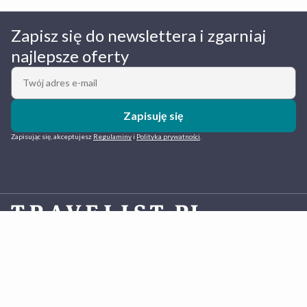
Zapisz się do newslettera i zgarniaj
najlepsze oferty
Zapisuję się
Zapisując się, akceptujesz
Regulaminy
i
Polityka prywatności
.
Travelist.pl
to polska platforma do rezerwacji hoteli działająca od 2013 roku. Oferujemy komfortowe
pobyty w ramach atrakcyjnych pakietów z gwarancją najlepszej ceny. Co roku blisko 400 tys. osób
rezerwuje z nami wypoczynek nad morzem, w górach, nad jeziorami oraz w miastach – od rodzinnych
wakacji po inspirujące city breaki. W bazie mamy blisko tysiąc wyjątkowych hoteli 3-5* oraz innych
obiektów noclegowych w Polsce i za granicą. Eksperci
Travelist.pl
indywidualnie dobierają hotele i
negocjują warunki, dbając o jak najlepsze doświadczenia klientów rezerwujących pakiety pobytowe. W
ofercie zagranicznej mamy także pakiety Hotel+Lot gwarantujące pełny komfort podróży.