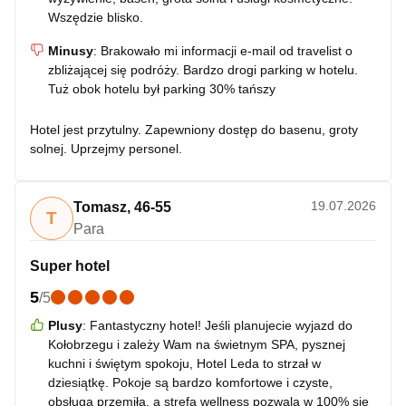
Wszędzie blisko.
Minusy
:
Brakowało mi informacji e-mail od travelist o
zbliżającej się podróży. Bardzo drogi parking w hotelu.
Tuż obok hotelu był parking 30% tańszy
Hotel jest przytulny. Zapewniony dostęp do basenu, groty
solnej. Uprzejmy personel.
19.07.2026
Tomasz
,
46-55
T
Para
Super hotel
5
/
5
Plusy
:
Fantastyczny hotel! Jeśli planujecie wyjazd do
Kołobrzegu i zależy Wam na świetnym SPA, pysznej
kuchni i świętym spokoju, Hotel Leda to strzał w
dziesiątkę. Pokoje są bardzo komfortowe i czyste,
obsługa przemiła, a strefa wellness pozwala w 100% się