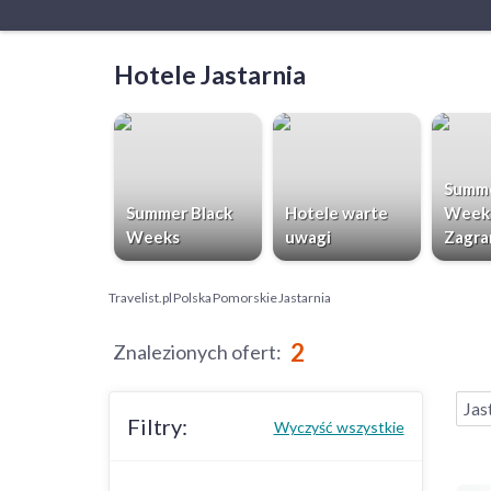
Hotele Jastarnia
Summe
Summer Black
Hotele warte
Week
Weeks
uwagi
Zagra
Travelist.pl
Polska
Pomorskie
Jastarnia
2
Znalezionych ofert
:
Jas
Filtry:
Wyczyść wszystkie