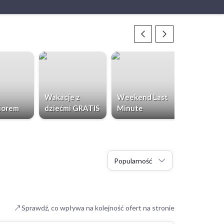
Wakacje z
Weekend Last
Chorwacja
iorem
dziećmi GRATIS
Minute
Dzieci Gr
Popularność
Sprawdź, co wpływa na kolejność ofert na stronie