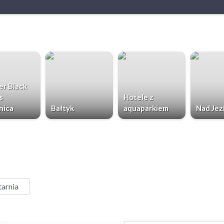
r Black
s
Hotele z
nica
Bałtyk
aquaparkiem
Nad Jez
tarnia