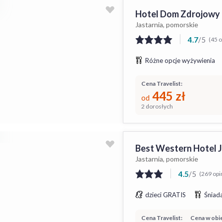
Hotel Dom Zdrojowy 
Jastarnia, pomorskie
4.7
/
5
(45 o
Różne opcje wyżywienia
Cena Travelist:
445
zł
od
2 dorosłych
Best Western Hotel 
Jastarnia, pomorskie
4.5
/
5
(269 opin
dzieci GRATIS
Śniada
Cena Travelist:
Cena w obie