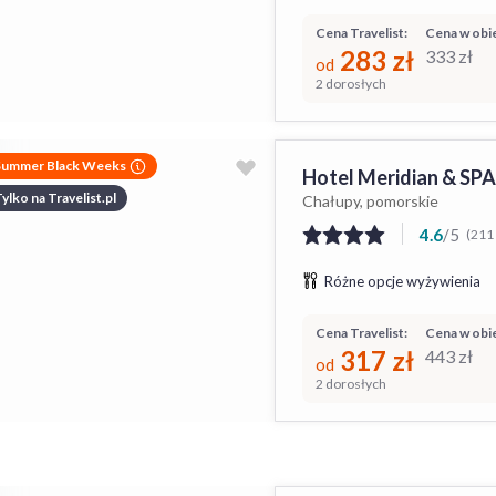
Cena Travelist:
Cena w obie
283
zł
333
zł
od
2 dorosłych
Summer Black Weeks
Hotel Meridian & SPA
ylko na Travelist.pl
Chałupy, pomorskie
4.6
/
5
(211 
Różne opcje wyżywienia
Cena Travelist:
Cena w obie
317
zł
443
zł
od
2 dorosłych