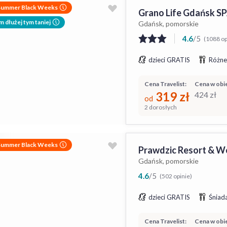
Summer Black Weeks
Grano Life Gdańsk S
m dłużej tym taniej
Gdańsk, pomorskie
4.6
/
5
(1088 op
dzieci GRATIS
Różne
Cena Travelist:
Cena w obie
319
zł
424
zł
od
2 dorosłych
Summer Black Weeks
Prawdzic Resort & W
Gdańsk, pomorskie
4.6
/
5
(502 opinie)
dzieci GRATIS
Śniada
Cena Travelist:
Cena w obie