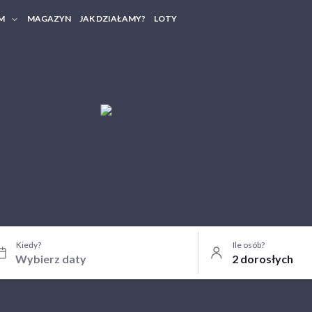
M
MAGAZYN
JAK DZIAŁAMY?
LOTY
HERY FIRMOWE
TANIA GRUPOWE
Kiedy?
Ile osób?