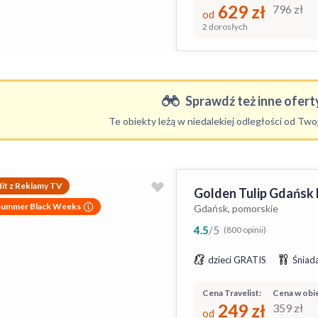
629
zł
796
zł
od
2 dorosłych
Sprawdź też inne oferty
Te obiekty leżą w niedalekiej odległości od Tw
it z Reklamy TV
Golden Tulip Gdańsk
Summer Black Weeks
Gdańsk, pomorskie
4.5
/
5
(800 opinii)
dzieci GRATIS
Śniada
Cena Travelist:
Cena w obie
249
zł
359
zł
od