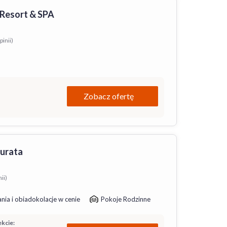
Resort & SPA
pinii)
Zobacz ofertę
Jurata
ii)
nia i obiadokolacje w cenie
Pokoje Rodzinne
kcie: