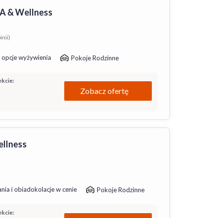
PA & Wellness
inii)
 opcje wyżywienia
Pokoje Rodzinne
kcie:
Zobacz ofertę
ellness
nia i obiadokolacje w cenie
Pokoje Rodzinne
kcie: