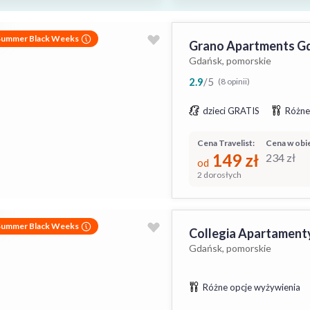
Summer Black Weeks
Grano Apartments Gd
Gdańsk, pomorskie
2.9
/
5
(8 opinii)
dzieci GRATIS
Różne
Cena Travelist:
Cena w obie
149
zł
234
zł
od
2 dorosłych
Summer Black Weeks
Collegia Apartament
Gdańsk, pomorskie
Różne opcje wyżywienia