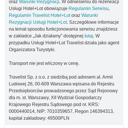
oraz
Warunki Rezygnacji
. W odniesieniu do rezerwacji
Usługi Hotel+Lot obowiązuje
Regulamin Serwisu
,
Regulamin Travelist Hotel+Lot
oraz
Warunki
Rezygnacji Usługi Hotel+Lot
. Szczegółowe informacje
na temat sposobu funkcjonowania serwisu znajdziesz
w zakładce „Jak działamy” dostępnej
tutaj
. W
przypadku Usługi Hotel+Lot Travelist działa jako agent
Organizatora Turystyki.
Transport nie jest wliczony w cenę.
Travelist Sp. z o.o. z siedzibą pod adresem al. Armii
Ludowej 26, 00-609 Warszawa wpisana do Rejestru
Przedsiębiorców prowadzonego przez Sąd Rejonowy
dla m. st. Warszawy, XII Wydział Gospodarczy
Krajowego Rejestru Sądowego pod nr. KRS:
0000440014, NIP: 7010359657, Regon 146394313,
kapitał zakładowy: 49500PLN