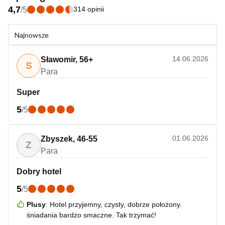
4,7
314 opinii
/
5
Najnowsze
14.06.2026
Sławomir
,
56+
S
Para
Super
5
/
5
01.06.2026
Zbyszek
,
46-55
Z
Para
Dobry hotel
5
/
5
Plusy
:
Hotel przyjemny, czysty, dobrze położony.
śniadania bardzo smaczne. Tak trzymać!