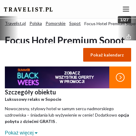
1
/
27
Travelist.pl
Polska
Pomorskie
Sopot
Focus Hotel Premium Sopo
Focus Hotel Premium Sopot
Pokaż kalendarz
4.7
/
5
(Znakomity)
314 opinii
Sopot, Polska
ZOBACZ
WSZYSTKIE OFERTY
W PROMOCJI
Szczegóły obiektu
Luksusowy relaks w Sopocie
Nowoczesny, stylowy hotel w samym sercu nadmorskiego
uzdrowiska – śniadania lub wyżywienie w cenie! Dodatkowo
opcja
pobytu z dziećmi GRATIS
.
Pokaż więcej