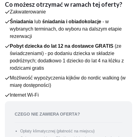
DLACZEGO WARTO?
Co możesz otrzymać w ramach tej oferty?
Focus Premium Sopot to nowoczesny i stylowy obiekt,
Zakwaterowanie
położony w samym centrum Sopotu - zaledwie 12 minut
spacerem od plaży i słynnego molo oraz 8 minut spacerem od
Śniadania
lub
śniadania i obiadokolacje
- w
dworca. Jednak ta świetna lokalizacja to nie jedyna zaleta tego
wybranych terminach, do wyboru na dalszym etapie
obiektu. Same wnętrza hotelu robią wrażenie – dzięki
rezerwacji
połączeniu nowoczesnego wzornictwa z ponadczasową
Pobyt dziecka do lat 12 na dostawce GRATIS
(ze
funkcjonalnością, Twój pobyt w Focus Premium z pewnością
będzie udany. Wszystkie pokoje wyposażone są w
świadczeniami) - po dodaniu dziecka w składzie
designerską łazienkę z prysznicem i suszarką do włosów,
podróżnych; dodatkowo 1 dziecko do lat 4 na łóżku z
zestaw do parzenia kawy i herbaty, telewizor z płaskim
rodzicami gratis
ekranem oraz bezprzewodowy Internet.
Możliwość wypożyczenia kijków do nordic walking (w
DLA NAJMŁODSZYCH
miarę dostępności)
W hotelowym lobby można wypożyczyć gry planszowe oraz
Internet Wi-Fi
książki.
JEDZENIE I PICIE
CZEGO NIE ZAWIERA OFERTA?
W hotelowej restauracji serwowane są śniadania w formie
bufetu.
Opłaty klimatycznej (płatność na miejscu)