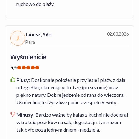
ruchowo do plaży.
Janusz
,
56+
02.03.2026
J
Para
Wyśmienicie
5
/
5
Plusy
:
Doskonałe położenie przy lesie i plaży. z dala
od zgiełku, dla ceniących ciszę (po sezonie) oraz
piękno natury. Dobre jedzenie od rana do wieczora.
Uśmiechnięte i życzliwe panie z zespołu Rewity.
Minusy
:
Bardzo ważne by hałas z kuchni nie docierał
w trakcie posiłków na salę degustacji i tym razem
tak było poza jednym dniem - niedzielą.