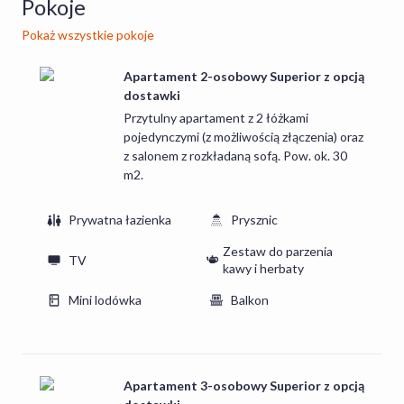
Pokoje
W obiekcie znajduje się jadalnia, gdzie serwowane są
śniadania oraz obiadokolacje, a także bar.
Pokaż wszystkie pokoje
Apartament 2-osobowy Superior z opcją
dostawki
Przytulny apartament z 2 łóżkami
pojedynczymi (z możliwością złączenia) oraz
z salonem z rozkładaną sofą. Pow. ok. 30
m2.
Prywatna łazienka
Prysznic
Zestaw do parzenia
TV
kawy i herbaty
Mini lodówka
Balkon
Apartament 3-osobowy Superior z opcją