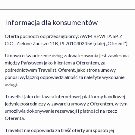
Usługą/wybranym Obiektem lub
bezpośrednią umową między Tobą a
Informacja dla konsumentów
Organizatorem turystyki, dotyczącą
rezerwacji Usługi Hotel+Lot. Stroną
odpowiedzialną za prawidłowe wykonanie
Oferta pochodzi od przedsiębiorcy: AWM REWITA SP. Z
umowy w odniesieniu do rezerwacji
O.O., Zielone Zacisze 11B, PL7010302456 (dalej „Oferent”).
pobytu w obiekcie jest Oferent lub
Umowa o świadczenie usług zakwaterowania jest zawierana
Organizator turystyki w przypadku
między Państwem jako klientem a Oferentem, za
rezerwacji Usługi Hotel+Lot, których
pośrednictwem Travelist. Oferent, jako strona umowy,
dane znajdziesz w sekcji Informacja dla
ponosi wyłączną odpowiedzialność za należyte wykonanie
konsumentów. W odniesieniu do
usługi.
rezerwacji usług Oferenta obowiązuje
Regulamin Serwisu Travelist
,
Regulamin
Travelist jako dostawca internetowej platformy handlowej
Środków i Kart Podarunkowych
,
jedynie pośredniczy w zawarciu umowy z Oferentem, w tym
Regulamin Usługi Zakwaterowania
oraz
umożliwia dokonywanie rezerwacji i płatności na rzecz
Warunki Rezygnacji
. W odniesieniu do
Oferenta.
rezerwacji Usługi Hotel+Lot obowiązuje
Regulamin Serwisu
,
Regulamin Travelist
Travelist nie odpowiada za treść oferty ani sposób jej