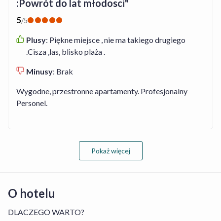
:Powrót do lat młodosci"
5
/
5
Plusy
:
Piękne miejsce , nie ma takiego drugiego
.Cisza ,las, blisko plaża .
Minusy
:
Brak
Wygodne, przestronne apartamenty. Profesjonalny
Personel.
Pokaż więcej
O hotelu
DLACZEGO WARTO?