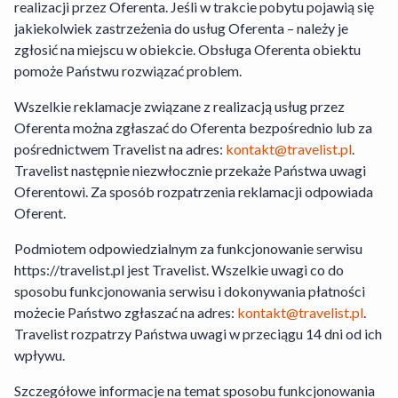
Hotel+Lot
oraz
Warunki Rezygnacji
realizacji przez Oferenta. Jeśli w trakcie pobytu pojawią się
Usługi Hotel+Lot
. Szczegółowe
jakiekolwiek zastrzeżenia do usług Oferenta – należy je
informacje na temat sposobu
zgłosić na miejscu w obiekcie. Obsługa Oferenta obiektu
funkcjonowania serwisu znajdziesz w
pomoże Państwu rozwiązać problem.
zakładce „Jak działamy” dostępnej
tutaj
.
Wszelkie reklamacje związane z realizacją usług przez
W przypadku Usługi Hotel+Lot Travelist
Oferenta można zgłaszać do Oferenta bezpośrednio lub za
działa jako agent Organizatora Turystyki.
pośrednictwem Travelist na adres:
kontakt@travelist.pl
.
Travelist następnie niezwłocznie przekaże Państwa uwagi
Transport nie jest wliczony w cenę.
Oferentowi. Za sposób rozpatrzenia reklamacji odpowiada
Oferent.
Travelist Sp. z o.o. z siedzibą pod adresem
al. Armii Ludowej 26, 00-609 Warszawa
Podmiotem odpowiedzialnym za funkcjonowanie serwisu
wpisana do Rejestru Przedsiębiorców
https://travelist.pl jest Travelist. Wszelkie uwagi co do
prowadzonego przez Sąd Rejonowy dla m.
sposobu funkcjonowania serwisu i dokonywania płatności
st. Warszawy, XII Wydział Gospodarczy
możecie Państwo zgłaszać na adres:
kontakt@travelist.pl
.
Krajowego Rejestru Sądowego pod nr.
Travelist rozpatrzy Państwa uwagi w przeciągu 14 dni od ich
KRS: 0000440014, NIP: 7010359657,
wpływu.
Regon 146394313, kapitał zakładowy:
49500PLN
Szczegółowe informacje na temat sposobu funkcjonowania