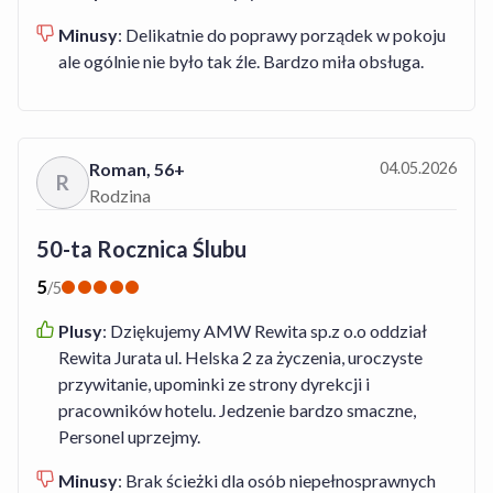
Minusy
:
Delikatnie do poprawy porządek w pokoju
ale ogólnie nie było tak źle. Bardzo miła obsługa.
Roman
,
56+
04.05.2026
R
Rodzina
50-ta Rocznica Ślubu
5
/
5
Plusy
:
Dziękujemy AMW Rewita sp.z o.o oddział
Rewita Jurata ul. Helska 2 za życzenia, uroczyste
przywitanie, upominki ze strony dyrekcji i
pracowników hotelu. Jedzenie bardzo smaczne,
Personel uprzejmy.
Minusy
:
Brak ścieżki dla osób niepełnosprawnych