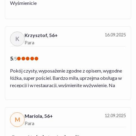
Wyśmienicie
Krzysztof
,
56+
16.09.2025
K
Para
5
/
5
Pokój czysty, wyposażenie zgodne z opisem, wygodne
łóżka, super pościel. Bardzo miła, uprzejma obsługa w
recepcji i w restauracji, wyśmienite wyżywienie. Na
pewno tu wrócimy, Polecam
Mariola
,
56+
12.09.2025
M
Para