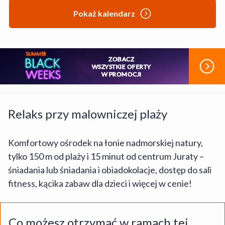
Pokaż kalendarz
ZOBACZ
WSZYSTKIE OFERTY
W PROMOCJI
Relaks przy malowniczej plaży
Komfortowy ośrodek na łonie nadmorskiej natury,
tylko 150 m od plaży i 15 minut od centrum Juraty –
śniadania lub śniadania i obiadokolacje, dostęp do sali
fitness, kącika zabaw dla dzieci i więcej w cenie!
Co możesz otrzymać w ramach tej