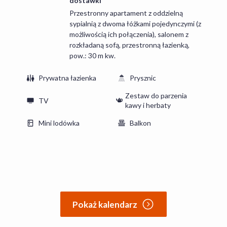
dostawki
Przestronny apartament z oddzielną
sypialnią z dwoma łóżkami pojedynczymi (z
możliwością ich połączenia), salonem z
rozkładaną sofą, przestronną łazienką,
pow.: 30 m kw.
Prywatna łazienka
Prysznic
Zestaw do parzenia
TV
kawy i herbaty
Mini lodówka
Balkon
Pokaż kalendarz