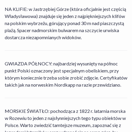
NA KLIFIE: w Jastrzębiej Górze (która oficjalnie jest częścią
Władysławowa) znajduje się jeden z najpiękniejszych klifów
na polskim wybrzeżu, górujący ponad 30 m nad piaszczystą
plażą. Spacer nadmorskim bulwarem na szczycie urwiska
dostarcza niezapomnianych widoków.
Czy w obiekcie Rewita Jurata Delfin można
GWIAZDA PÓŁNOCY: najbardziej wysunięty na północ
wypożyczyć rower?
punkt Polski oznaczony jest specjalnym obeliskiem, przy
którym koniecznie trzeba sobie zrobić zdjęcie. Certyfikatów
takich jak na norweskim Nordkapp na razie przewidziano.
Jakie opcje wyżywienia dostępne są w obiekcie
Tak, obiekt Rewita Jurata Delfin posiada wypożyczalnię
Rewita Jurata Delfin?
rowerów dla gości.
MORSKIE ŚWIATŁO: pochodząca z 1822 r. latarnia morska
Jakie są godziny zameldowania i wymeldowania
Obiekt Rewita Jurata Delfin oferuje gościom
w obiekcie Rewita Jurata Delfin?
w Rozewiu to jeden z najsłynniejszych tego typu obiektów w
następujące opcje wyżywienia do wyboru: Śniadania,
Polsce. Warto zwiedzić tamtejsze muzeum, zapoznać się z
Śniadanie i Obiadokolacja.