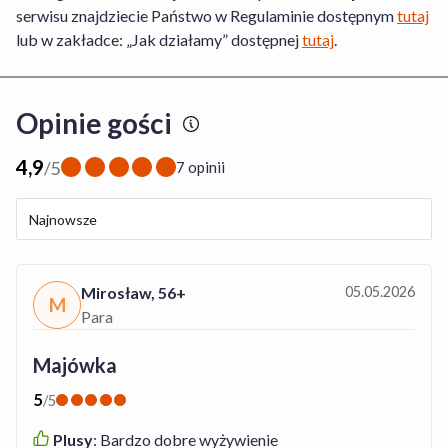
serwisu znajdziecie Państwo w Regulaminie dostępnym
tutaj
lub w zakładce: „Jak działamy” dostępnej
tutaj
.
Opinie gości
4,9
/
5
7 opinii
Najnowsze
Mirosław
,
56+
05.05.2026
M
Para
Majówka
5
/
5
Plusy
:
Bardzo dobre wyżywienie