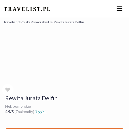
Travelist.pl
Polska
Pomorskie
Hel
Rewita Jurata Delfin
Rewita Jurata Delfin
Hel, pomorskie
4.9
/
5
(Znakomity)
7 opinii