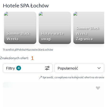
Hotele SPA Łochów
Summer Black
Summer Black
Hotele warte
Weeks
Weeks
uwagi
Zagranica
Travelist.pl
Polska
Mazowieckie
Łochów
1
Znalezionych ofert
:
Filtry
Popularność
4
Sprawdź, co wpływa na kolejność ofert na stronie