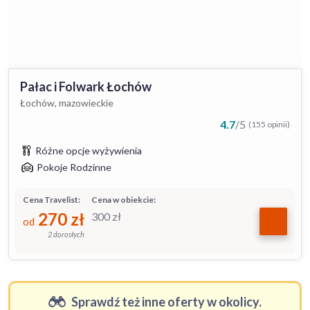
Pałac i Folwark Łochów
Łochów, mazowieckie
4.7
/
5
(155 opinii)
Różne opcje wyżywienia
Pokoje Rodzinne
Cena Travelist:
Cena w obiekcie:
270
zł
300
zł
od
2 dorosłych
Sprawdź też inne oferty w okolicy.