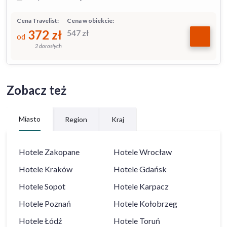
Cena Travelist:
Cena w obiekcie:
372
zł
547
zł
od
2 dorosłych
Zobacz też
Miasto
Region
Kraj
Hotele
Zakopane
Hotele
Wrocław
Hotele
Kraków
Hotele
Gdańsk
Hotele
Sopot
Hotele
Karpacz
Hotele
Poznań
Hotele
Kołobrzeg
Hotele
Łódź
Hotele
Toruń