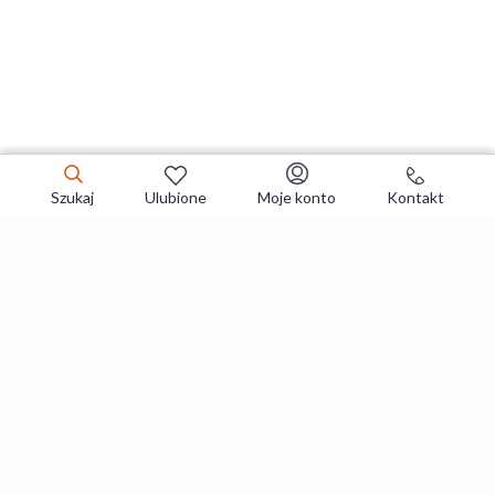
Szukaj
Ulubione
Moje konto
Kontakt
Zapisz się do newslettera i zgarniaj
najlepsze oferty
Zapisuję się