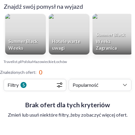
Znajdź swój pomysł na wyjazd
Summer Black
Summer Black
Hotele warte
Weeks
Weeks
uwagi
Zagranica
Travelist.pl
Polska
Mazowieckie
Łochów
0
Znalezionych ofert
:
Filtry
Popularność
5
Brak ofert dla tych kryteriów
Zmień lub usuń niektóre filtry, żeby zobaczyć więcej ofert.