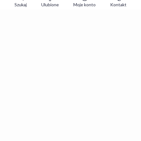
Szukaj
Ulubione
Moje konto
Kontakt
Zapisz się do newslettera i zgarniaj
najlepsze oferty
Zapisuję się
Zapisując się, akceptujesz
Regulaminy
i
Polityka prywatności
.