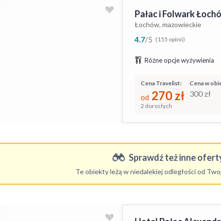
Pałac i Folwark Łoch
Łochów, mazowieckie
4.7
/
5
(155 opinii)
Różne opcje wyżywienia
Cena Travelist:
Cena w obie
270
zł
300
zł
od
2 dorosłych
Sprawdź też inne oferty
Te obiekty leżą w niedalekiej odległości od Tw