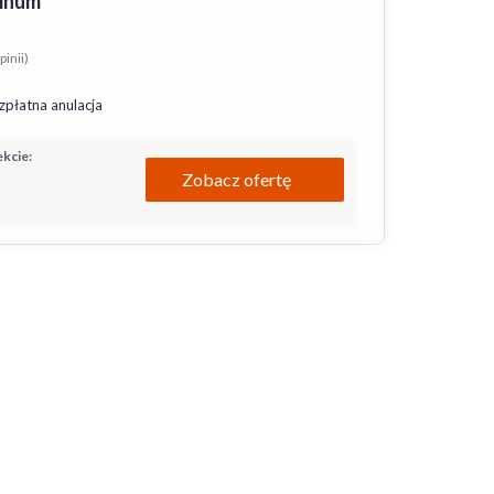
rinum
pinii)
zpłatna anulacja
kcie:
Zobacz ofertę