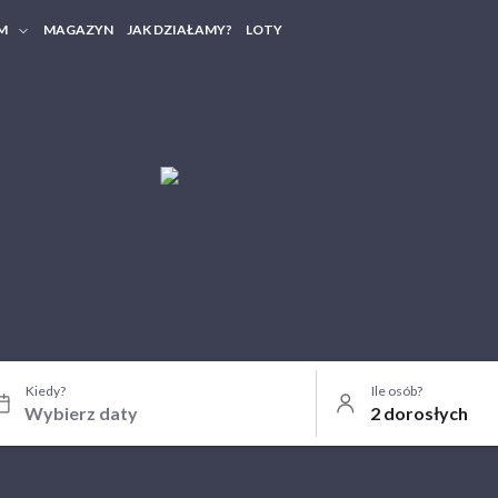
M
MAGAZYN
JAK DZIAŁAMY?
LOTY
HERY FIRMOWE
TANIA GRUPOWE
Kiedy?
Ile osób?