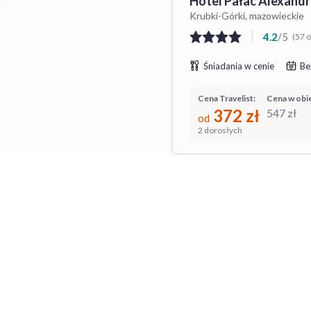
Hotel Pałac Alexand
Krubki-Górki, mazowieckie
4.2
/
5
(57 o
Śniadania w cenie
Be
Cena Travelist:
Cena w obie
372
zł
547
zł
od
2 dorosłych