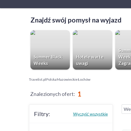
Znajdź swój pomysł na wyjazd
Summe
Summer Black
Hotele warte
Week
Weeks
uwagi
Zagra
Travelist.pl
Polska
Mazowieckie
Łochów
1
Znalezionych ofert
:
Wee
Filtry:
Wyczyść wszystkie