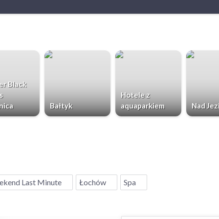
r Black
s
Hotele z
nica
Bałtyk
aquaparkiem
Nad Jez
kend Last Minute
Łochów
Spa