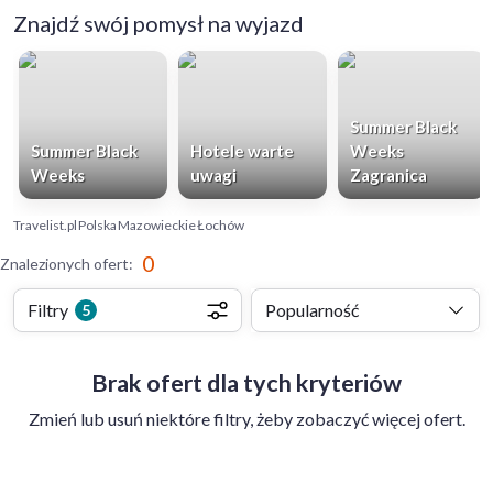
Znajdź swój pomysł na wyjazd
Summer Black
Summer Black
Hotele warte
Weeks
Weeks
uwagi
Zagranica
Travelist.pl
Polska
Mazowieckie
Łochów
0
Znalezionych ofert
:
Filtry
Popularność
5
Brak ofert dla tych kryteriów
Zmień lub usuń niektóre filtry, żeby zobaczyć więcej ofert.