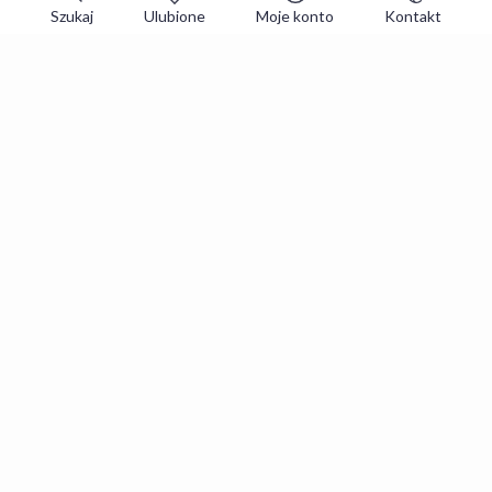
Szukaj
Ulubione
Moje konto
Kontakt
Zapisz się do newslettera i zgarniaj
najlepsze oferty
Zapisuję się
Zapisując się, akceptujesz
Regulaminy
i
Polityka prywatności
.