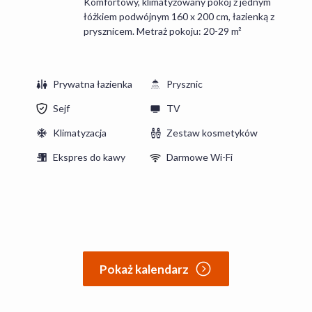
Komfortowy, klimatyzowany pokój z jednym
łóżkiem podwójnym 160 x 200 cm, łazienką z
prysznicem. Metraż pokoju: 20-29 m²
Prywatna łazienka
Prysznic
Sejf
TV
Klimatyzacja
Zestaw kosmetyków
Ekspres do kawy
Darmowe Wi-Fi
Pokaż kalendarz