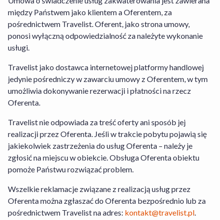
Umowa o świadczenie usług zakwaterowania jest zawierana
rezerwacji Usługi Hotel+Lot, których
między Państwem jako klientem a Oferentem, za
dane znajdziesz w sekcji Informacja dla
pośrednictwem Travelist. Oferent, jako strona umowy,
konsumentów. W odniesieniu do
ponosi wyłączną odpowiedzialność za należyte wykonanie
rezerwacji usług Oferenta obowiązuje
usługi.
Regulamin Serwisu Travelist
,
Regulamin
Środków i Kart Podarunkowych
,
Travelist jako dostawca internetowej platformy handlowej
Regulamin Usługi Zakwaterowania
oraz
jedynie pośredniczy w zawarciu umowy z Oferentem, w tym
Warunki Rezygnacji
. W odniesieniu do
umożliwia dokonywanie rezerwacji i płatności na rzecz
rezerwacji Usługi Hotel+Lot obowiązuje
Oferenta.
Regulamin Serwisu
,
Regulamin Travelist
Hotel+Lot
oraz
Warunki Rezygnacji
Travelist nie odpowiada za treść oferty ani sposób jej
Usługi Hotel+Lot
. Szczegółowe
realizacji przez Oferenta. Jeśli w trakcie pobytu pojawią się
informacje na temat sposobu
jakiekolwiek zastrzeżenia do usług Oferenta – należy je
funkcjonowania serwisu znajdziesz w
zgłosić na miejscu w obiekcie. Obsługa Oferenta obiektu
zakładce „Jak działamy” dostępnej
tutaj
.
pomoże Państwu rozwiązać problem.
W przypadku Usługi Hotel+Lot Travelist
Wszelkie reklamacje związane z realizacją usług przez
działa jako agent Organizatora Turystyki.
Oferenta można zgłaszać do Oferenta bezpośrednio lub za
pośrednictwem Travelist na adres:
kontakt@travelist.pl
.
Transport nie jest wliczony w cenę.