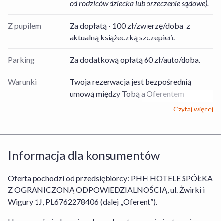
od rodziców dziecka lub orzeczenie sądowe).
Z pupilem
Za dopłatą - 100 zł/zwierzę/doba; z
aktualną książeczką szczepień.
Parking
Za dodatkową opłatą 60 zł/auto/doba.
Warunki
Twoja rezerwacja jest bezpośrednią
umową między Tobą a Oferentem
Usług/Obiektem, dotyczącą rezerwacji
Czytaj więcej
pobytu zgodnie z wybraną
Usługą/wybranym Obiektem lub
bezpośrednią umową między Tobą a
Informacja dla konsumentów
Organizatorem turystyki, dotyczącą
rezerwacji Usługi Hotel+Lot. Stroną
odpowiedzialną za prawidłowe wykonanie
Oferta pochodzi od przedsiębiorcy: PHH HOTELE SPÓŁKA
umowy w odniesieniu do rezerwacji
Z OGRANICZONĄ ODPOWIEDZIALNOŚCIĄ, ul. Żwirki i
pobytu w obiekcie jest Oferent lub
Wigury 1J, PL6762278406 (dalej „Oferent”).
Organizator turystyki w przypadku