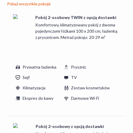
JEDZENIE I PICIE
Pokaż wszystkie pokoje
Na miejscu znajduje się restauracja Bohema. W restauracji
serwowane są dania kuchni polskiej i międzynarodowej,
Pokój 2-osobowy TWIN z opcją dostawki
przygotowywane ze starannie wyselekcjonowanych
Komfortowy, klimatyzowany pokój z dwoma
produktów. Menu łączy tradycyjne smaki z nowoczesnymi
pojedynczymi łóżkami 100 x 200 cm, łazienką
z prysznicem. Metraż pokoju: 20-29 m²
inspiracjami, oferując propozycje dla gości ceniących
zarówno klasykę, jak i nowe kulinarne doświadczenia.
Wnętrza restauracji wyróżniają się elegancją i artystycznym
charakterem. Codziennie dostępne są śniadania w formie
bufetu.
Prywatna łazienka
Prysznic
Sejf
TV
Klimatyzacja
Zestaw kosmetyków
Ekspres do kawy
Darmowe Wi-Fi
Pokój 2-osobowy z opcją dostawki