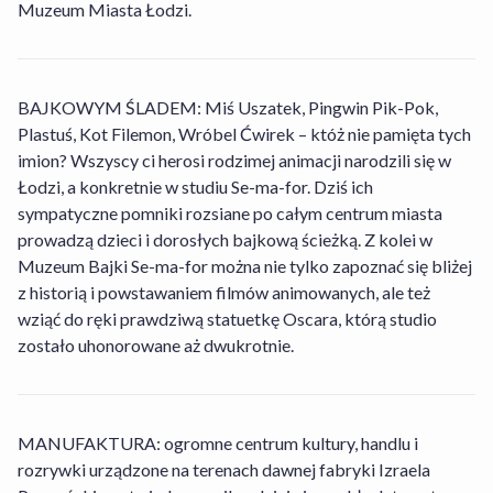
Muzeum Miasta Łodzi.
BAJKOWYM ŚLADEM: Miś Uszatek, Pingwin Pik-Pok,
Plastuś, Kot Filemon, Wróbel Ćwirek – któż nie pamięta tych
imion? Wszyscy ci herosi rodzimej animacji narodzili się w
Łodzi, a konkretnie w studiu Se-ma-for. Dziś ich
sympatyczne pomniki rozsiane po całym centrum miasta
prowadzą dzieci i dorosłych bajkową ścieżką. Z kolei w
Muzeum Bajki Se-ma-for można nie tylko zapoznać się bliżej
z historią i powstawaniem filmów animowanych, ale też
wziąć do ręki prawdziwą statuetkę Oscara, którą studio
zostało uhonorowane aż dwukrotnie.
MANUFAKTURA: ogromne centrum kultury, handlu i
Czy w obiekcie Aiden by Best Western Łódź
rozrywki urządzone na terenach dawnej fabryki Izraela
można wypożyczyć rower?