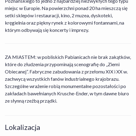
Poznańskiego to jedno z najbardziej niezwykłych tego typu
miejsc w Europie. Na powierzchni ponad 20 ha mieszczą się
setki sklepów i restauracji, kino, 2 muzea, dyskoteki,
Jakie opcje wyżywienia dostępne są w obiekcie
Nie, w obiekcie Aiden by Best Western Łódź
kręgielnia oraz piękny rynek z kolorowymi fontannami, na
Aiden by Best Western Łódź?
wypożyczalnia rowerów nie jest dostępna.
którym odbywają się koncerty i imprezy.
Jakie są godziny zameldowania i wymeldowania
Obiekt Aiden by Best Western Łódź oferuje gościom
w obiekcie Aiden by Best Western Łódź?
następujące opcje wyżywienia do wyboru: Śniadania.
ZA MIASTEM: w pobliskich Pabianicach nie brak zakątków,
które do złudzenia przypominają scenografię do „Ziemi
Ile kosztuje pobyt w obiekcie Aiden by Best
Zameldowanie w obiekcie Aiden by Best Western Łódź
Obiecanej”. Fabryczne zabudowania z przełomu XIX i XX w.
Western Łódź?
rozpoczyna się o 15:00, a wymeldować się można do
zachwycą wszystkich fanów industrialnego krajobrazu.
11:00.
Szczególne wrażenie robią monumentalne pozostałości po
Czy w obiekcie Aiden by Best Western Łódź
zakładach bawełnianych Krusche-Ender, w tym dawne biuro
Ceny w obiekcie Aiden by Best Western Łódź mogą się
dostępne są udogodnienia dla osób
ze słynną rzeźbą prządki.
różnić w zależności od terminu, pakietu, opcji
niepełnosprawnych?
wyżywienia, zasad działalności hotelu itp. Sprawdź
aktualną cenę, wpisując daty pobytu.
Czy obiekt Aiden by Best Western Łódź jest
Lokalizacja
Nie, obiekt Aiden by Best Western Łódź nie posiada
często wybierany przez rodziny?
dodatkowych udogodnień dla osób niepełnosprawnych.