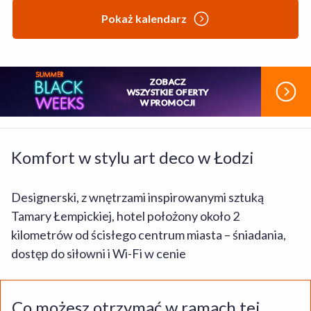
Pokaż kalendarz
ZOBACZ
WSZYSTKIE OFERTY
W PROMOCJI
Komfort w stylu art deco w Łodzi
Designerski, z wnętrzami inspirowanymi sztuką
Tamary Łempickiej, hotel położony około 2
kilometrów od ścisłego centrum miasta – śniadania,
dostęp do siłowni i Wi-Fi w cenie
Co możesz otrzymać w ramach tej