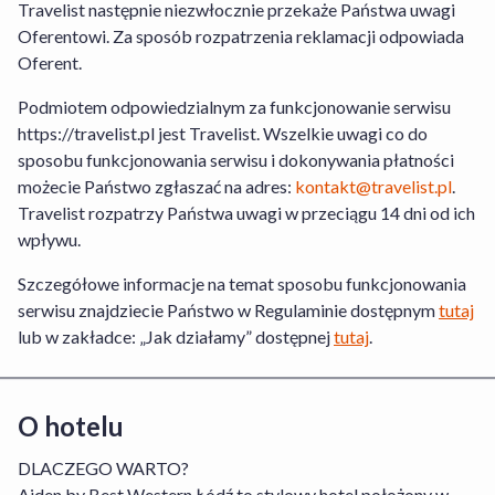
Travelist następnie niezwłocznie przekaże Państwa uwagi
Oferentowi. Za sposób rozpatrzenia reklamacji odpowiada
Travelist Sp. z o.o. z siedzibą pod adresem
Oferent.
al. Armii Ludowej 26, 00-609 Warszawa
wpisana do Rejestru Przedsiębiorców
Podmiotem odpowiedzialnym za funkcjonowanie serwisu
prowadzonego przez Sąd Rejonowy dla m.
https://travelist.pl jest Travelist. Wszelkie uwagi co do
st. Warszawy, XII Wydział Gospodarczy
sposobu funkcjonowania serwisu i dokonywania płatności
Krajowego Rejestru Sądowego pod nr.
możecie Państwo zgłaszać na adres:
kontakt@travelist.pl
.
KRS: 0000440014, NIP: 7010359657,
Travelist rozpatrzy Państwa uwagi w przeciągu 14 dni od ich
Regon 146394313, kapitał zakładowy:
wpływu.
49500PLN
Szczegółowe informacje na temat sposobu funkcjonowania
serwisu znajdziecie Państwo w Regulaminie dostępnym
tutaj
lub w zakładce: „Jak działamy” dostępnej
tutaj
.
O hotelu
DLACZEGO WARTO?
Aiden by Best Western Łódź to stylowy hotel położony w