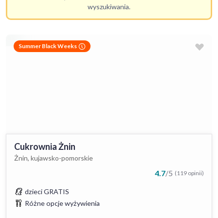
wyszukiwania.
Summer Black Weeks
Cukrownia Żnin
Żnin, kujawsko-pomorskie
4.7
/
5
(119 opinii)
dzieci GRATIS
Różne opcje wyżywienia