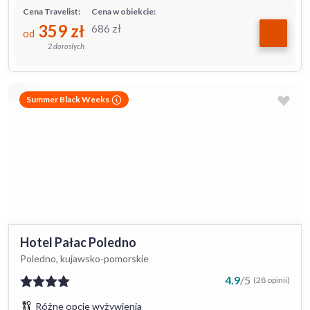
Cena Travelist:
Cena w obiekcie:
359
zł
686
zł
od
2 dorosłych
Summer Black Weeks
Hotel Pałac Poledno
Poledno, kujawsko-pomorskie
4.9
/
5
(28 opinii)
Różne opcje wyżywienia