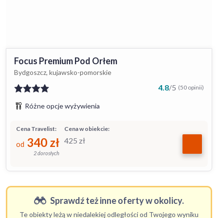
Focus Premium Pod Orłem
Bydgoszcz, kujawsko-pomorskie
4.8
/
5
(50 opinii)
Różne opcje wyżywienia
Cena Travelist:
Cena w obiekcie:
340
zł
425
zł
od
2 dorosłych
Sprawdź też inne oferty w okolicy.
Te obiekty leżą w niedalekiej odległości od Twojego wyniku