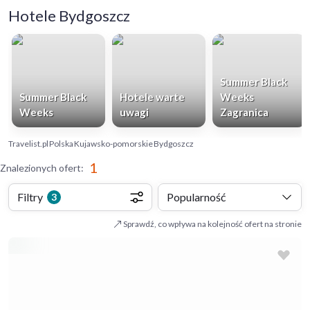
Hotele Bydgoszcz
Summer Black
Summer Black
Hotele warte
Weeks
Weeks
uwagi
Zagranica
Travelist.pl
Polska
Kujawsko-pomorskie
Bydgoszcz
1
Znalezionych ofert
:
Filtry
Popularność
3
Sprawdź, co wpływa na kolejność ofert na stronie