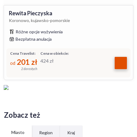
Rewita Pieczyska
Koronowo, kujawsko-pomorskie
Różne opcje wyżywienia
Bezpłatna anulacja
Cena Travelist:
Cena w obiekcie:
201
zł
424
zł
od
2 dorosłych
Zobacz też
Miasto
Region
Kraj