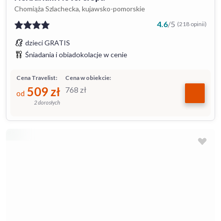
Chomiąża Szlachecka, kujawsko-pomorskie
4.6
/
5
(218 opinii)
dzieci GRATIS
Śniadania i obiadokolacje w cenie
Cena Travelist:
Cena w obiekcie:
509
zł
768
zł
od
2 dorosłych