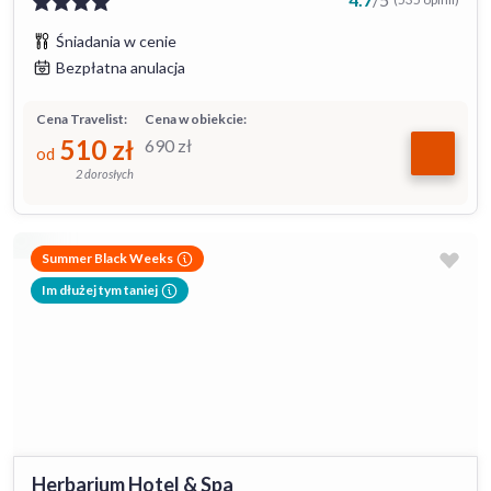
Śniadania w cenie
Bezpłatna anulacja
Cena Travelist:
Cena w obiekcie:
510
zł
690
zł
od
2 dorosłych
Summer Black Weeks
Im dłużej tym taniej
Herbarium Hotel & Spa