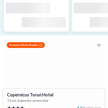
Summer Black Weeks
Copernicus Toruń Hotel
Toruń, kujawsko-pomorskie
4.7
/
5
(535 opinii)