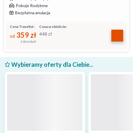
Pokoje Rodzinne
Bezpłatna anulacja
Cena Travelist:
Cena w obiekcie:
359
zł
448
zł
od
2 dorosłych
Wybieramy oferty dla Ciebie...