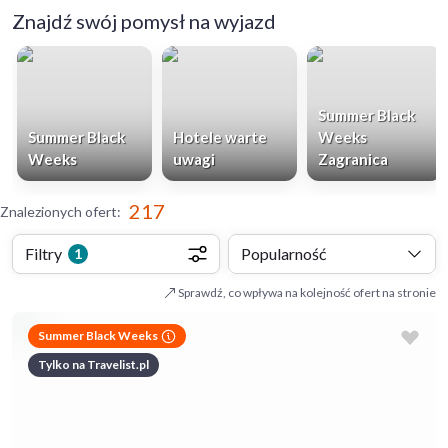
Znajdź swój pomysł na wyjazd
Summer Black
Summer Black
Hotele warte
Weeks
Weeks
uwagi
Zagranica
217
Znalezionych ofert
:
Filtry
Popularność
1
Sprawdź, co wpływa na kolejność ofert na stronie
Summer Black Weeks
Tylko na Travelist.pl