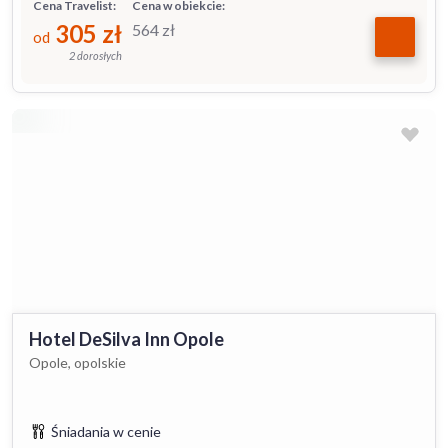
Cena Travelist:
Cena w obiekcie:
305
zł
564
zł
od
2 dorosłych
Hotel DeSilva Inn Opole
Opole, opolskie
Śniadania w cenie