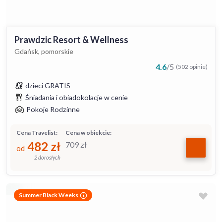
Prawdzic Resort & Wellness
Gdańsk, pomorskie
4.6
/
5
(502 opinie)
dzieci GRATIS
Śniadania i obiadokolacje w cenie
Pokoje Rodzinne
Cena Travelist:
Cena w obiekcie:
482
zł
709
zł
od
2 dorosłych
Summer Black Weeks