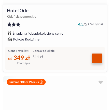
Hotel Orle
Gdańsk, pomorskie
4.5
/
5
(745 opinii)
Śniadania i obiadokolacje w cenie
Pokoje Rodzinne
Cena Travelist:
Cena w obiekcie:
349
zł
511
zł
od
2 dorosłych
Summer Black Weeks