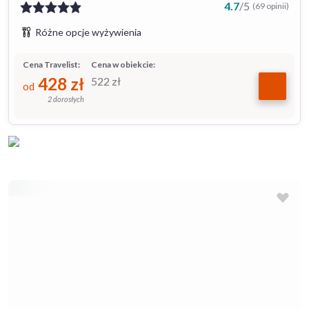
4.7
/
5
(69 opinii)
Różne opcje wyżywienia
Cena Travelist:
Cena w obiekcie:
428
zł
522
zł
od
2 dorosłych