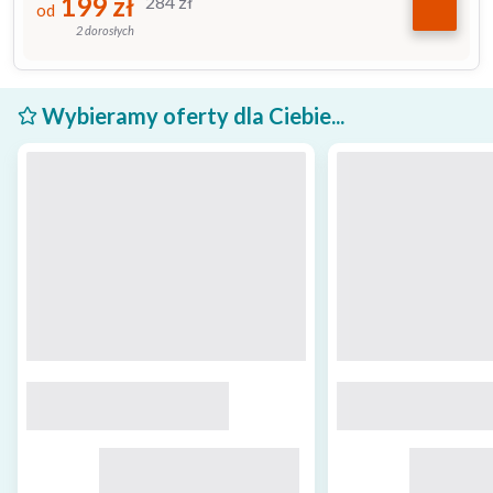
199
zł
284
zł
od
2 dorosłych
Wybieramy oferty dla Ciebie...