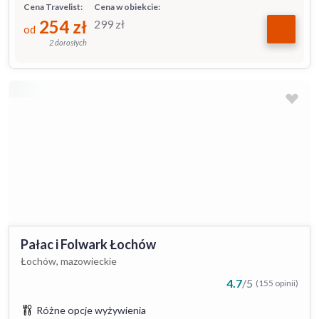
Cena Travelist:
Cena w obiekcie:
254
zł
299
zł
od
2 dorosłych
Pałac i Folwark Łochów
Łochów, mazowieckie
4.7
/
5
(155 opinii)
Różne opcje wyżywienia