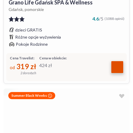
Grano Life Gdańsk SPA & Wellness
Gdańsk, pomorskie
4.6
/
5
(1088 opinii)
dzieci GRATIS
Różne opcje wyżywienia
Pokoje Rodzinne
Cena Travelist:
Cena w obiekcie:
319
zł
424
zł
od
2 dorosłych
Summer Black Weeks