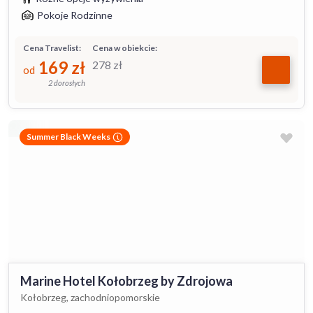
Pokoje Rodzinne
Cena Travelist:
Cena w obiekcie:
169
zł
278
zł
od
2 dorosłych
Summer Black Weeks
Marine Hotel Kołobrzeg by Zdrojowa
Kołobrzeg, zachodniopomorskie