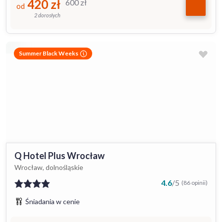
420
zł
600
zł
od
2 dorosłych
Summer Black Weeks
Q Hotel Plus Wrocław
Wrocław, dolnośląskie
4.6
/
5
(86 opinii)
Śniadania w cenie