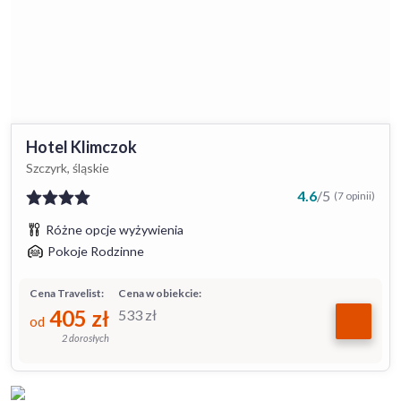
Hotel Klimczok
Szczyrk, śląskie
4.6
/
5
(7 opinii)
Różne opcje wyżywienia
Pokoje Rodzinne
Cena Travelist:
Cena w obiekcie:
405
zł
533
zł
od
2 dorosłych