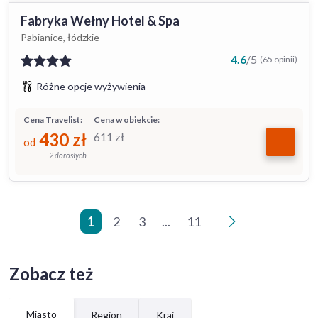
Fabryka Wełny Hotel & Spa
Pabianice, łódzkie
4.6
/
5
(65 opinii)
Różne opcje wyżywienia
Cena Travelist:
Cena w obiekcie:
430
zł
611
zł
od
2 dorosłych
1
2
3
...
11
>
Zobacz też
Miasto
Region
Kraj