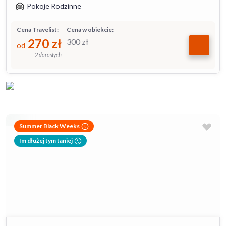
Pokoje Rodzinne
Cena Travelist:
Cena w obiekcie:
270
zł
300
zł
od
2 dorosłych
Summer Black Weeks
Im dłużej tym taniej