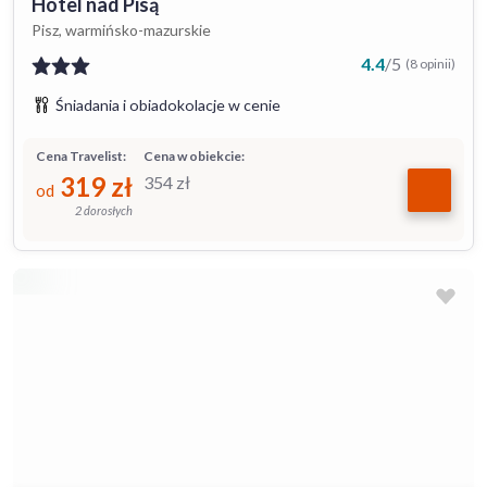
Hotel nad Pisą
Pisz, warmińsko-mazurskie
4.4
/
5
(8 opinii)
Śniadania i obiadokolacje w cenie
Cena Travelist:
Cena w obiekcie:
319
zł
354
zł
od
2 dorosłych