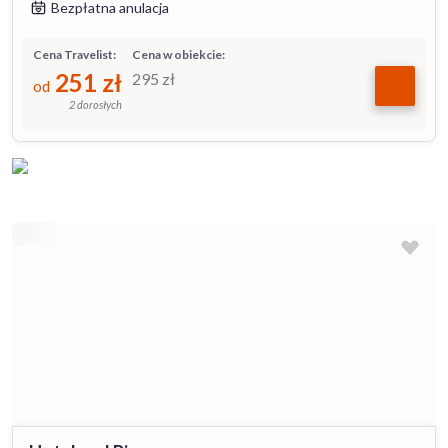
Bezpłatna anulacja
Cena Travelist:
Cena w obiekcie:
251
zł
295
zł
od
2 dorosłych