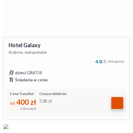
Hotel Galaxy
Kraków, małopolskie
4.8
/
5
(44 opinie)
dzieci GRATIS
Śniadania w cenie
Cena Travelist:
Cena w obiekcie:
400
zł
538
zł
od
2 dorosłych