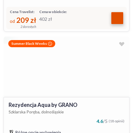
Cena Travelist:
Cena w obiekcie:
209
zł
402
zł
od
2 dorosłych
Summer Black Weeks
Rezydencja Aqua by GRANO
Szklarska Poręba, dolnośląskie
4.6
/
5
(18 opinii)
Różne opcje wyżywienia