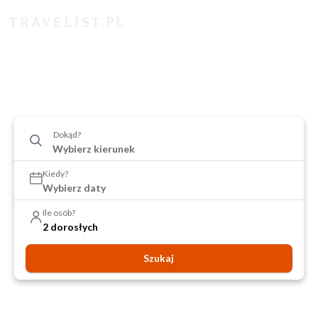
Dokąd?
Kiedy?
Wybierz daty
Ile osób?
2 dorosłych
Szukaj