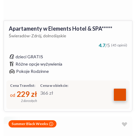
Apartamenty w Elements Hotel & SPA*****
Świeradów-Zdrój, dolnośląskie
4.7
/
5
(45 opinii)
dzieci GRATIS
Różne opcje wyżywienia
Pokoje Rodzinne
Cena Travelist:
Cena w obiekcie:
229
zł
366
zł
od
2 dorosłych
Summer Black Weeks