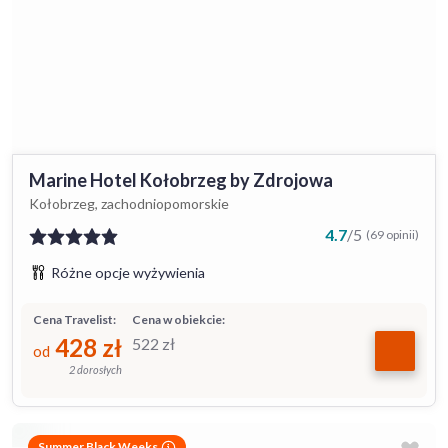
Marine Hotel Kołobrzeg by Zdrojowa
Kołobrzeg, zachodniopomorskie
4.7
/
5
(69 opinii)
Różne opcje wyżywienia
Cena Travelist:
Cena w obiekcie:
428
zł
522
zł
od
2 dorosłych
Summer Black Weeks