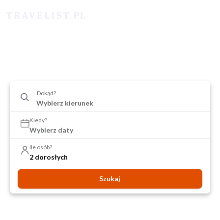
Dokąd?
Kiedy?
Wybierz daty
Ile osób?
2 dorosłych
Szukaj