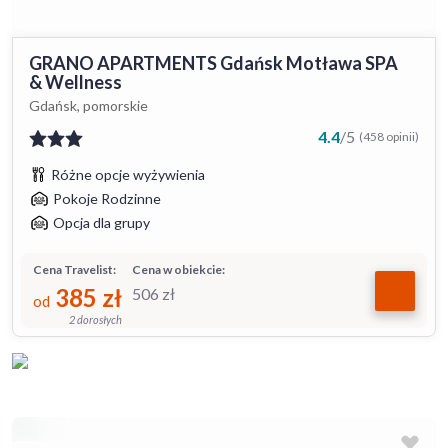
GRANO APARTMENTS Gdańsk Motława SPA
& Wellness
Gdańsk, pomorskie
4.4
/
5
(458 opinii)
Różne opcje wyżywienia
Pokoje Rodzinne
Opcja dla grupy
Cena Travelist:
Cena w obiekcie:
385
zł
506
zł
od
2 dorosłych