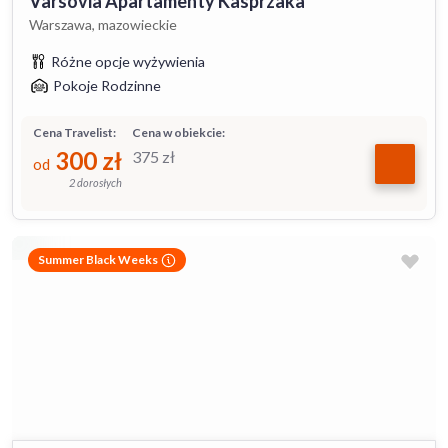
Varsovia Apartamenty Kasprzaka
Warszawa, mazowieckie
Różne opcje wyżywienia
Pokoje Rodzinne
Cena Travelist:
Cena w obiekcie:
300
zł
375
zł
od
2 dorosłych
Summer Black Weeks