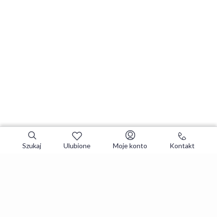
Szukaj
Ulubione
Moje konto
Kontakt
Zapisz się do newslettera i zgarniaj