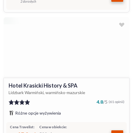
2 dorosłych
Hotel Krasicki History & SPA
Lidzbark Warmiński, warmińsko-mazurskie
4.8
/
5
(61 opinii)
Różne opcje wyżywienia
Cena Travelist:
Cena w obiekcie: