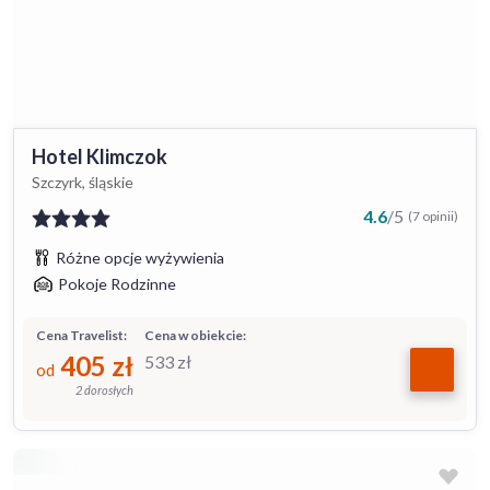
Hotel Klimczok
Szczyrk, śląskie
4.6
/
5
(7 opinii)
Różne opcje wyżywienia
Pokoje Rodzinne
Cena Travelist:
Cena w obiekcie:
405
zł
533
zł
od
2 dorosłych