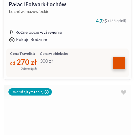
Pałac i Folwark Łochów
Łochów, mazowieckie
4.7
/
5
(155 opinii)
Różne opcje wyżywienia
Pokoje Rodzinne
Cena Travelist:
Cena w obiekcie:
270
zł
300
zł
od
2 dorosłych
Im dłużej tym taniej