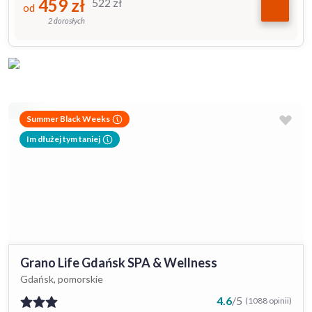
459
zł
522
zł
od
2 dorosłych
Summer Black Weeks
Im dłużej tym taniej
Grano Life Gdańsk SPA & Wellness
Gdańsk, pomorskie
4.6
/
5
(1088 opinii)