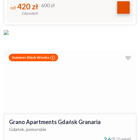
420
zł
600
zł
od
2 dorosłych
Summer Black Weeks
Grano Apartments Gdańsk Granaria
Gdańsk, pomorskie
2.6
/
5
(7 opinii)