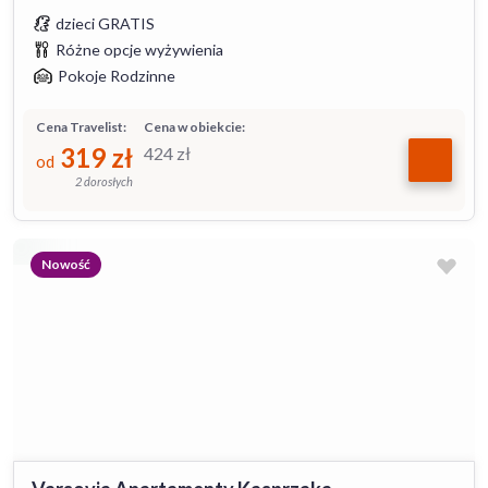
dzieci GRATIS
Różne opcje wyżywienia
Pokoje Rodzinne
Cena Travelist:
Cena w obiekcie:
319
zł
424
zł
od
2 dorosłych
Nowość