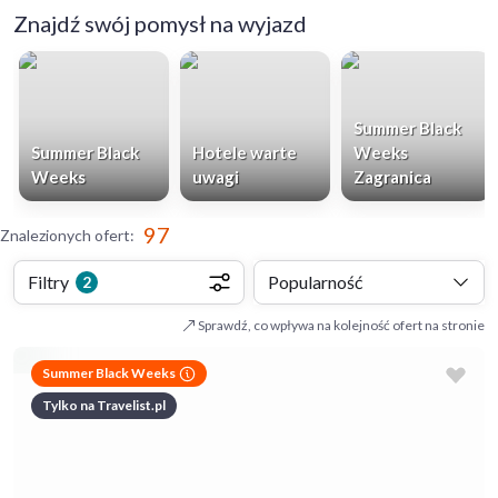
Znajdź swój pomysł na wyjazd
Summer Black
Summer Black
Hotele warte
Weeks
Weeks
uwagi
Zagranica
97
Znalezionych ofert
:
Filtry
Popularność
2
Sprawdź, co wpływa na kolejność ofert na stronie
Summer Black Weeks
Tylko na Travelist.pl