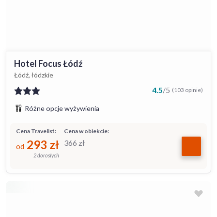
Hotel Focus Łódź
Łódź, łódzkie
4.5
/
5
(103 opinie)
Różne opcje wyżywienia
Cena Travelist:
Cena w obiekcie:
293
zł
366
zł
od
2 dorosłych