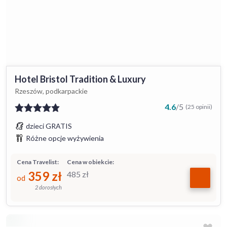
Hotel Bristol Tradition & Luxury
Rzeszów, podkarpackie
4.6
/
5
(25 opinii)
dzieci GRATIS
Różne opcje wyżywienia
Cena Travelist:
Cena w obiekcie:
359
zł
485
zł
od
2 dorosłych