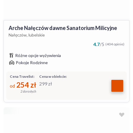
Arche Nałęczów dawne Sanatorium Milicyjne
Nałęczów, lubelskie
4.7
/
5
(404 opinie)
Różne opcje wyżywienia
Pokoje Rodzinne
Cena Travelist:
Cena w obiekcie:
254
zł
299
zł
od
2 dorosłych