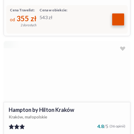
Cena Travelist:
Cena w obiekcie:
355
zł
543
zł
od
2 dorosłych
Hampton by Hilton Kraków
Kraków, małopolskie
4.8
/
5
(36 opinii)