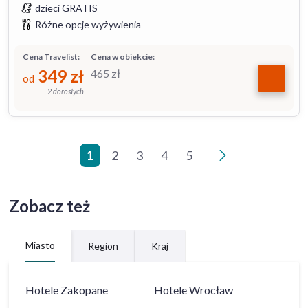
dzieci GRATIS
Różne opcje wyżywienia
Cena Travelist:
Cena w obiekcie:
349
zł
465
zł
od
2 dorosłych
1
2
3
4
5
>
Zobacz też
Miasto
Region
Kraj
Hotele
Zakopane
Hotele
Wrocław