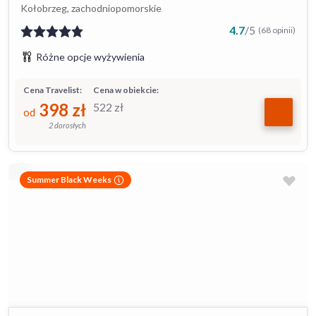
Kołobrzeg, zachodniopomorskie
4.7
/
5
(68 opinii)
Różne opcje wyżywienia
Cena Travelist:
Cena w obiekcie:
398
zł
522
zł
od
2 dorosłych
Summer Black Weeks