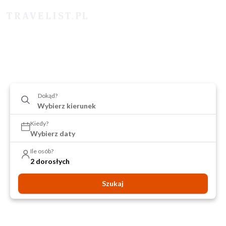
Dokąd?
Kiedy?
Wybierz daty
Ile osób?
2 dorosłych
Szukaj