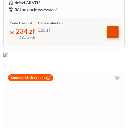
dzieci GRATIS
Różne opcje wyżywienia
Cena Travelist:
Cena w obiekcie:
234
zł
326
zł
od
2 dorosłych
Summer Black Weeks