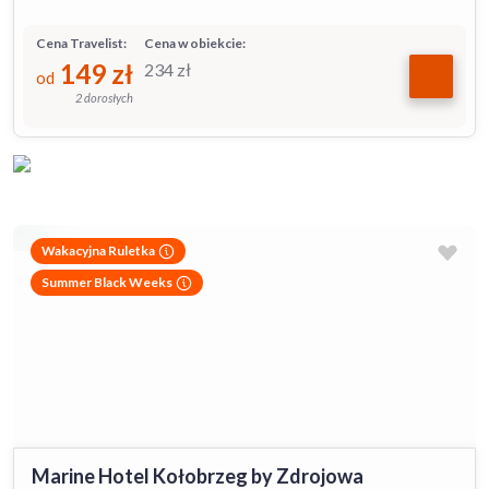
Cena Travelist:
Cena w obiekcie:
149
zł
234
zł
od
2 dorosłych
Wakacyjna Ruletka
Summer Black Weeks
Marine Hotel Kołobrzeg by Zdrojowa