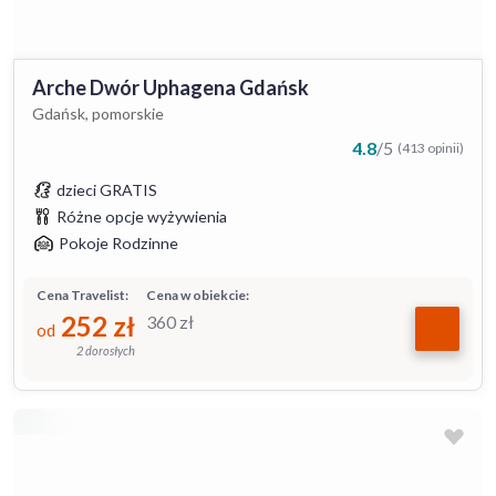
Arche Dwór Uphagena Gdańsk
Gdańsk, pomorskie
4.8
/
5
(413 opinii)
dzieci GRATIS
Różne opcje wyżywienia
Pokoje Rodzinne
Cena Travelist:
Cena w obiekcie:
252
zł
360
zł
od
2 dorosłych