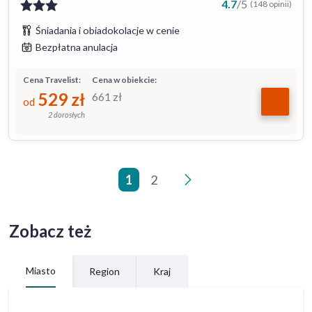
4.7
/
5
(148 opinii)
Śniadania i obiadokolacje w cenie
Bezpłatna anulacja
Cena Travelist:
Cena w obiekcie:
529
zł
661
zł
od
2 dorosłych
1
2
>
Zobacz też
Miasto
Region
Kraj