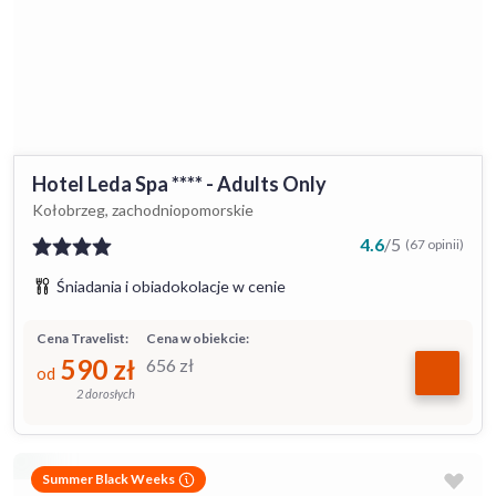
Hotel Leda Spa **** - Adults Only
Kołobrzeg, zachodniopomorskie
4.6
/
5
(67 opinii)
Śniadania i obiadokolacje w cenie
Cena Travelist:
Cena w obiekcie:
590
zł
656
zł
od
2 dorosłych
Summer Black Weeks