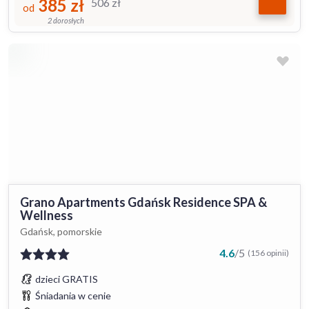
385
zł
506
zł
od
2 dorosłych
Grano Apartments Gdańsk Residence SPA &
Wellness
Gdańsk, pomorskie
4.6
/
5
(156 opinii)
dzieci GRATIS
Śniadania w cenie