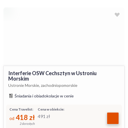
Interferie OSW Cechsztyn w Ustroniu
Morskim
Ustronie Morskie, zachodniopomorskie
Śniadania i obiadokolacje w cenie
Cena Travelist:
Cena w obiekcie:
418
zł
491
zł
od
2 dorosłych