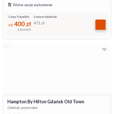
Różne opcje wyżywienia
Cena Travelist:
Cena w obiekcie:
400
zł
471
zł
od
2 dorosłych
Hampton By Hilton Gdańsk Old Town
Gdańsk, pomorskie