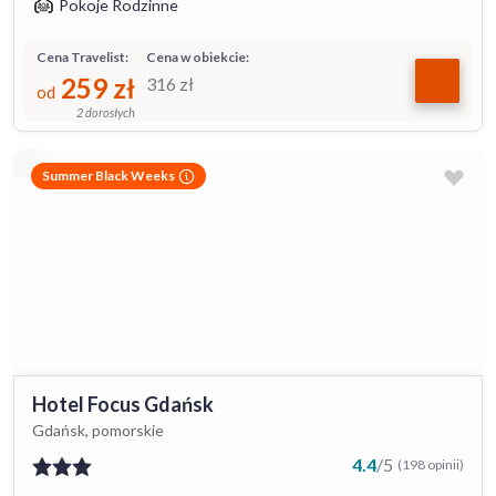
Pokoje Rodzinne
Cena Travelist:
Cena w obiekcie:
259
zł
316
zł
od
2 dorosłych
Summer Black Weeks
Hotel Focus Gdańsk
Gdańsk, pomorskie
4.4
/
5
(198 opinii)