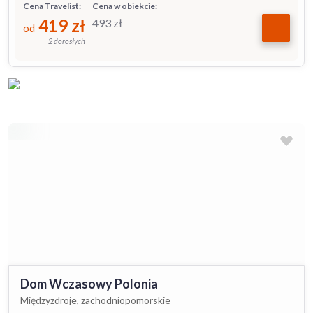
Cena Travelist:
Cena w obiekcie:
419
zł
493
zł
od
2 dorosłych
Dom Wczasowy Polonia
Międzyzdroje, zachodniopomorskie