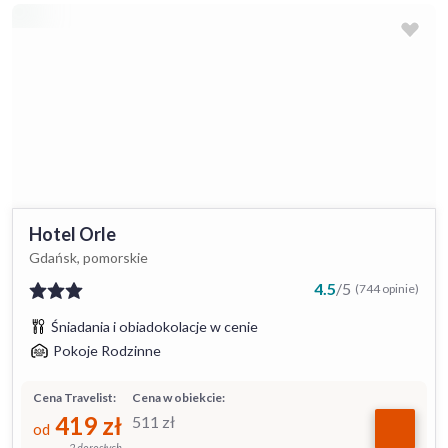
Hotel Orle
Gdańsk, pomorskie
4.5
/
5
(744 opinie)
Śniadania i obiadokolacje w cenie
Pokoje Rodzinne
Cena Travelist:
Cena w obiekcie:
419
zł
511
zł
od
2 dorosłych