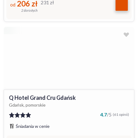
206
zł
231
zł
od
2 dorosłych
Q Hotel Grand Cru Gdańsk
Gdańsk, pomorskie
4.7
/
5
(61 opinii)
Śniadania w cenie