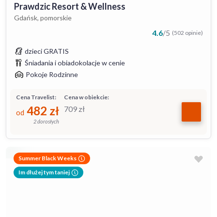
Prawdzic Resort & Wellness
Gdańsk, pomorskie
4.6
/
5
(502 opinie)
dzieci GRATIS
Śniadania i obiadokolacje w cenie
Pokoje Rodzinne
Cena Travelist:
Cena w obiekcie:
482
zł
709
zł
od
2 dorosłych
Summer Black Weeks
Im dłużej tym taniej