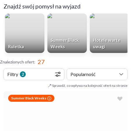
Znajdź swój pomysł na wyjazd
Summer Black
Hotele warte
Ruletka
Weeks
uwagi
27
Znalezionych ofert
:
Filtry
Popularność
2
Sprawdź, co wpływa na kolejność ofert na stronie
Summer Black Weeks