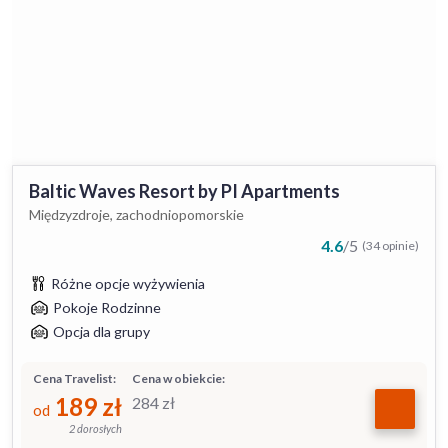
Baltic Waves Resort by PI Apartments
Międzyzdroje, zachodniopomorskie
4.6
/
5
(34 opinie)
Różne opcje wyżywienia
Pokoje Rodzinne
Opcja dla grupy
Cena Travelist:
Cena w obiekcie:
189
zł
284
zł
od
2 dorosłych