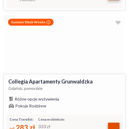
Summer Black Weeks
Collegia Apartamenty Grunwaldzka
Gdańsk, pomorskie
Różne opcje wyżywienia
Pokoje Rodzinne
Cena Travelist:
Cena w obiekcie:
283
zł
333
zł
od