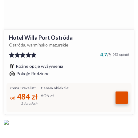
Hotel Willa Port Ostróda
Ostróda, warmińsko-mazurskie
4.7
/
5
(45 opinii)
Różne opcje wyżywienia
Pokoje Rodzinne
Cena Travelist:
Cena w obiekcie:
484
zł
605
zł
od
2 dorosłych