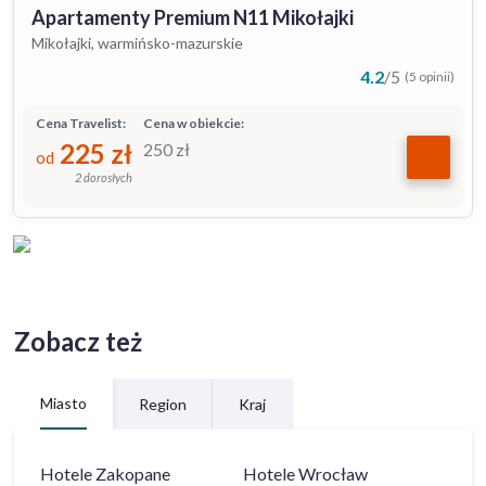
Apartamenty Premium N11 Mikołajki
Mikołajki, warmińsko-mazurskie
4.2
/
5
(5 opinii)
Cena Travelist:
Cena w obiekcie:
225
zł
250
zł
od
2 dorosłych
Zobacz też
Miasto
Region
Kraj
Hotele
Zakopane
Hotele
Wrocław