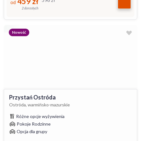
459
zł
od
2 dorosłych
Nowość
Przystań Ostróda
Ostróda, warmińsko-mazurskie
Różne opcje wyżywienia
Pokoje Rodzinne
Opcja dla grupy