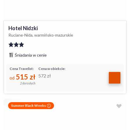
Hotel Nidzki
Ruciane-Nida, warmińsko-mazurskie
Śniadania w cenie
Cena Travelist:
Cena w obiekcie:
515
zł
572
zł
od
2 dorosłych
Summer Black Weeks