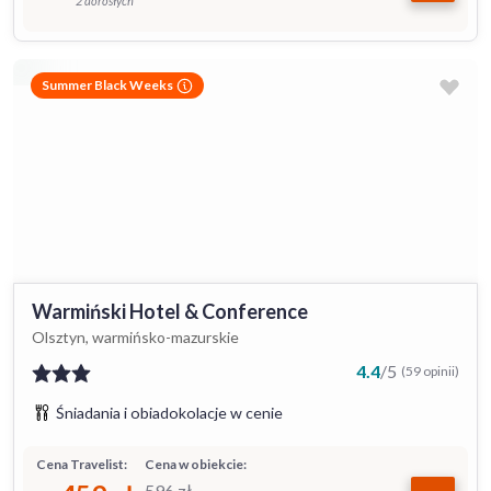
2 dorosłych
Summer Black Weeks
Warmiński Hotel & Conference
Olsztyn, warmińsko-mazurskie
4.4
/
5
(59 opinii)
Śniadania i obiadokolacje w cenie
Cena Travelist:
Cena w obiekcie:
596
zł