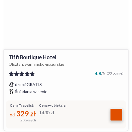
Tiffi Boutique Hotel
Olsztyn, warmińsko-mazurskie
4.8
/
5
(33 opinie)
dzieci GRATIS
Śniadania w cenie
Cena Travelist:
Cena w obiekcie:
329
zł
1430
zł
od
2 dorosłych