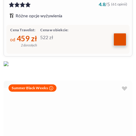
4.8
/
5
(61 opinii)
Różne opcje wyżywienia
Cena Travelist:
Cena w obiekcie:
459
zł
522
zł
od
2 dorosłych
Summer Black Weeks