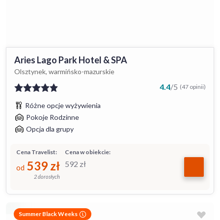
Aries Lago Park Hotel & SPA
Olsztynek, warmińsko-mazurskie
4.4
/
5
(47 opinii)
Różne opcje wyżywienia
Pokoje Rodzinne
Opcja dla grupy
Cena Travelist:
Cena w obiekcie:
539
zł
592
zł
od
2 dorosłych
Summer Black Weeks