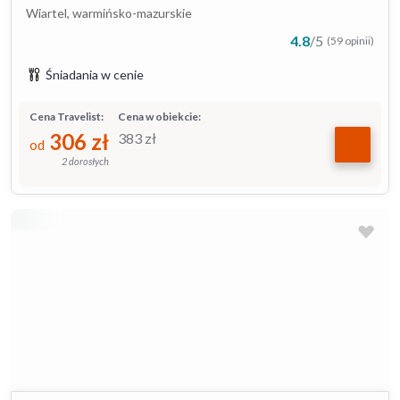
Wiartel, warmińsko-mazurskie
4.8
/
5
(59 opinii)
Śniadania w cenie
Cena Travelist:
Cena w obiekcie:
306
zł
383
zł
od
2 dorosłych