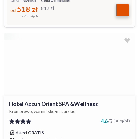
Cena Travelist:
Cena w obiekcie:
518
zł
812
zł
od
2 dorosłych
Hotel Azzun Orient SPA &Wellness
Kromerowo, warmińsko-mazurskie
4.6
/
5
(30 opinii)
dzieci GRATIS