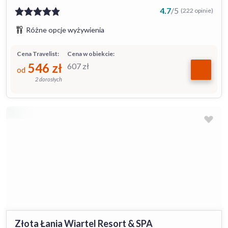
4.7
/
5
(222 opinie)
Różne opcje wyżywienia
Cena Travelist:
Cena w obiekcie:
546
zł
607
zł
od
2 dorosłych
Złota Łania Wiartel Resort & SPA