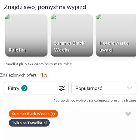
Znajdź swój pomysł na wyjazd
Summer Black
Hotele warte
Ruletka
Weeks
uwagi
Travelist.pl
Polska
Warmińsko-mazurskie
15
Znalezionych ofert
:
Filtry
Popularność
3
Sprawdź, co wpływa na kolejność ofert na stronie
Summer Black Weeks
Tylko na Travelist.pl