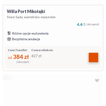
Willa Port Mikołajki
Stare Sady, warmińsko-mazurskie
4.4
/
5
(46 opinii)
Różne opcje wyżywienia
Bezpłatna anulacja
Cena Travelist:
Cena w obiekcie:
384
zł
427
zł
od
2 dorosłych