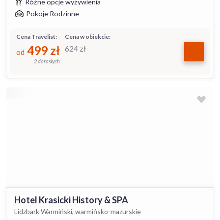
Różne opcje wyżywienia
Pokoje Rodzinne
Cena Travelist:
Cena w obiekcie:
499
zł
624
zł
od
2 dorosłych
Hotel Krasicki History & SPA
Lidzbark Warmiński, warmińsko-mazurskie