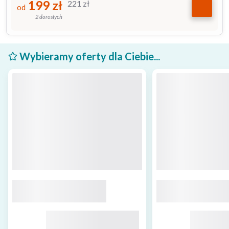
199
zł
221
zł
od
2 dorosłych
Wybieramy oferty dla Ciebie...