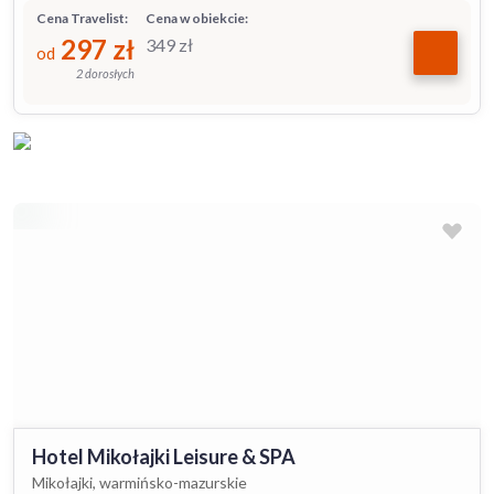
Cena Travelist:
Cena w obiekcie:
297
zł
349
zł
od
2 dorosłych
Hotel Mikołajki Leisure & SPA
Mikołajki, warmińsko-mazurskie