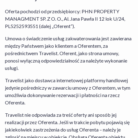
rezerwacji Usługi Hotel+Lot. Stroną
odpowiedzialną za prawidłowe wykonanie
Oferta pochodzi od przedsiębiorcy: PHN PROPERTY
umowy w odniesieniu do rezerwacji
MANAGMENT SP. Z O. O., Al. Jana Pawła II 12 lok U/24,
pobytu w obiekcie jest Oferent lub
PL5252593551 (dalej „Oferent”).
Organizator turystyki w przypadku
Umowa o świadczenie usług zakwaterowania jest zawierana
rezerwacji Usługi Hotel+Lot, których
między Państwem jako klientem a Oferentem, za
dane znajdziesz w sekcji Informacja dla
pośrednictwem Travelist. Oferent, jako strona umowy,
konsumentów. W odniesieniu do
ponosi wyłączną odpowiedzialność za należyte wykonanie
rezerwacji usług Oferenta obowiązuje
usługi.
Regulamin Serwisu Travelist
,
Regulamin
Środków i Kart Podarunkowych
,
Travelist jako dostawca internetowej platformy handlowej
Regulamin Usługi Zakwaterowania
oraz
jedynie pośredniczy w zawarciu umowy z Oferentem, w tym
Warunki Rezygnacji
. W odniesieniu do
umożliwia dokonywanie rezerwacji i płatności na rzecz
rezerwacji Usługi Hotel+Lot obowiązuje
Oferenta.
Regulamin Serwisu
,
Regulamin Travelist
Hotel+Lot
oraz
Warunki Rezygnacji
Travelist nie odpowiada za treść oferty ani sposób jej
Usługi Hotel+Lot
. Szczegółowe
realizacji przez Oferenta. Jeśli w trakcie pobytu pojawią się
informacje na temat sposobu
jakiekolwiek zastrzeżenia do usług Oferenta – należy je
funkcjonowania serwisu znajdziesz w
zgłosić na miejscu w obiekcie. Obsługa Oferenta obiektu