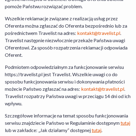
zakładce „Jak działamy” dostępnej
tutaj
.
pomoże Państwu rozwiązać problem.
W przypadku Usługi Hotel+Lot Travelist
Wszelkie reklamacje związane z realizacją usług przez
działa jako agent Organizatora Turystyki.
Oferenta można zgłaszać do Oferenta bezpośrednio lub za
pośrednictwem Travelist na adres:
kontakt@travelist.pl
.
Transport nie jest wliczony w cenę.
Travelist następnie niezwłocznie przekaże Państwa uwagi
Oferentowi. Za sposób rozpatrzenia reklamacji odpowiada
Travelist Sp. z o.o. z siedzibą pod adresem
Oferent.
al. Armii Ludowej 26, 00-609 Warszawa
wpisana do Rejestru Przedsiębiorców
Podmiotem odpowiedzialnym za funkcjonowanie serwisu
prowadzonego przez Sąd Rejonowy dla m.
https://travelist.pl jest Travelist. Wszelkie uwagi co do
st. Warszawy, XII Wydział Gospodarczy
sposobu funkcjonowania serwisu i dokonywania płatności
Krajowego Rejestru Sądowego pod nr.
możecie Państwo zgłaszać na adres:
kontakt@travelist.pl
.
KRS: 0000440014, NIP: 7010359657,
Travelist rozpatrzy Państwa uwagi w przeciągu 14 dni od ich
Regon 146394313, kapitał zakładowy:
wpływu.
49500PLN
Szczegółowe informacje na temat sposobu funkcjonowania
serwisu znajdziecie Państwo w Regulaminie dostępnym
tutaj
lub w zakładce: „Jak działamy” dostępnej
tutaj
.