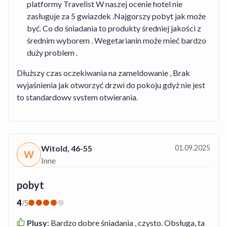
platformy Travelist W naszej ocenie hotel nie
zasługuje za 5 gwiazdek .Najgorszy pobyt jak może
być. Co do śniadania to produkty średniej jakości z
średnim wyborem . Wegetarianin może mieć bardzo
duży problem .
Dłuższy czas oczekiwania na zameldowanie , Brak
wyjaśnienia jak otworzyć drzwi do pokoju gdyż nie jest
to standardowy system otwierania.
Witold
,
46-55
01.09.2025
W
Inne
pobyt
4
/
5
Plusy
:
Bardzo dobre śniadania , czysto. Obsługa, ta