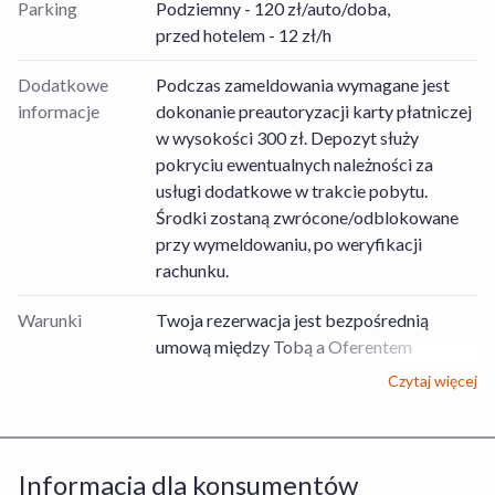
Parking
Podziemny - 120 zł/auto/doba,
przed hotelem - 12 zł/h
Dodatkowe
Podczas zameldowania wymagane jest
informacje
dokonanie preautoryzacji karty płatniczej
w wysokości 300 zł. Depozyt służy
pokryciu ewentualnych należności za
usługi dodatkowe w trakcie pobytu.
Środki zostaną zwrócone/odblokowane
przy wymeldowaniu, po weryfikacji
rachunku.
Warunki
Twoja rezerwacja jest bezpośrednią
umową między Tobą a Oferentem
Usług/Obiektem, dotyczącą rezerwacji
Czytaj więcej
pobytu zgodnie z wybraną
Usługą/wybranym Obiektem lub
bezpośrednią umową między Tobą a
Informacja dla konsumentów
Organizatorem turystyki, dotyczącą