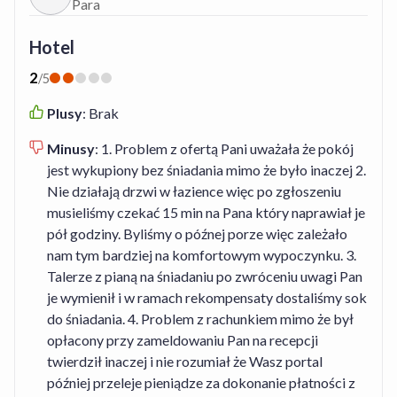
Para
pewno wrócimy bo dalej mimo upływu lat ten hotel
spełnia nasze oczekiwania, Wiadomo że wszystko się
Hotel
starzeje ,ale cena jest odpowiednia do standardu który
nadal jest wysoki.Nie odczuwałem żebyśmy byli gorzej
2
/
5
traktowani przez fakt rezerwacji z travelist
Plusy
:
Brak
Minusy
:
1. Problem z ofertą Pani uważała że pokój
jest wykupiony bez śniadania mimo że było inaczej 2.
Nie działają drzwi w łazience więc po zgłoszeniu
musieliśmy czekać 15 min na Pana który naprawiał je
pół godziny. Byliśmy o późnej porze więc zależało
nam tym bardziej na komfortowym wypoczynku. 3.
Talerze z pianą na śniadaniu po zwróceniu uwagi Pan
je wymienił i w ramach rekompensaty dostaliśmy sok
do śniadania. 4. Problem z rachunkiem mimo że był
opłacony przy zameldowaniu Pan na recepcji
twierdził inaczej i nie rozumiał że Wasz portal
później przeleje pieniądze za dokonanie płatności z