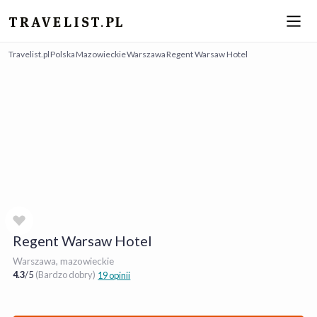
Travelist.pl
Polska
Mazowieckie
Warszawa
Regent Warsaw Hotel
Regent Warsaw Hotel
Warszawa, mazowieckie
4.3
/
5
(Bardzo dobry)
19 opinii