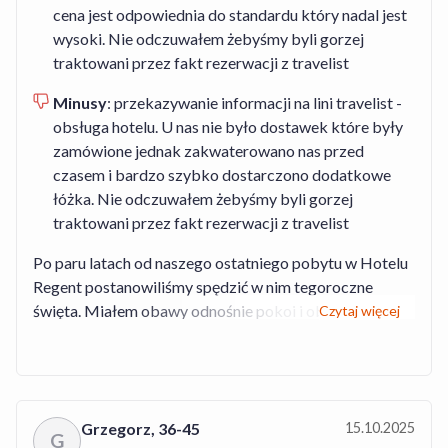
cena jest odpowiednia do standardu który nadal jest
wysoki. Nie odczuwałem żebyśmy byli gorzej
traktowani przez fakt rezerwacji z travelist
Minusy
:
przekazywanie informacji na lini travelist -
obsługa hotelu. U nas nie było dostawek które były
zamówione jednak zakwaterowano nas przed
czasem i bardzo szybko dostarczono dodatkowe
łóżka. Nie odczuwałem żebyśmy byli gorzej
traktowani przez fakt rezerwacji z travelist
Po paru latach od naszego ostatniego pobytu w Hotelu
Regent postanowiliśmy spędzić w nim tegoroczne
święta. Miałem obawy odnośnie pokoi i obsługi .ale
Czytaj więcej
zostały one całkowicie rozwiane. Obsługa jest bardzo
miła i uprzejma ,wszelkie pomyłki są momentalnie
korygowane i jesteśmy bardzo zadowoleni z czystości
pokoi , ciszy i przede wszystkim bardzo dobrego
Grzegorz
,
36-45
15.10.2025
jedzenia na śniadaniach i świątecznych przyjęciach. Na
G