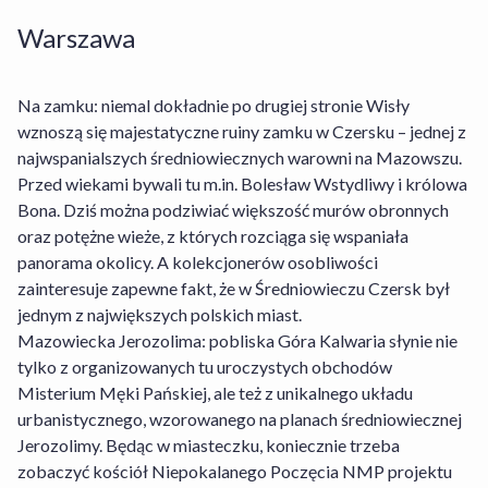
Warszawa
Na zamku: niemal dokładnie po drugiej stronie Wisły
wznoszą się majestatyczne ruiny zamku w Czersku – jednej z
najwspanialszych średniowiecznych warowni na Mazowszu.
Przed wiekami bywali tu m.in. Bolesław Wstydliwy i królowa
Bona. Dziś można podziwiać większość murów obronnych
oraz potężne wieże, z których rozciąga się wspaniała
Czy w obiekcie Regent Warsaw Hotel można
panorama okolicy. A kolekcjonerów osobliwości
wypożyczyć rower?
zainteresuje zapewne fakt, że w Średniowieczu Czersk był
jednym z największych polskich miast.
Mazowiecka Jerozolima: pobliska Góra Kalwaria słynie nie
Jakie opcje wyżywienia dostępne są w obiekcie
Tak, obiekt Regent Warsaw Hotel posiada
tylko z organizowanych tu uroczystych obchodów
Regent Warsaw Hotel?
wypożyczalnię rowerów dla gości.
Misterium Męki Pańskiej, ale też z unikalnego układu
urbanistycznego, wzorowanego na planach średniowiecznej
Jakie są godziny zameldowania i wymeldowania
Jerozolimy. Będąc w miasteczku, koniecznie trzeba
Obiekt Regent Warsaw Hotel oferuje gościom
w obiekcie Regent Warsaw Hotel?
zobaczyć kościół Niepokalanego Poczęcia NMP projektu
następujące opcje wyżywienia do wyboru: Śniadania.