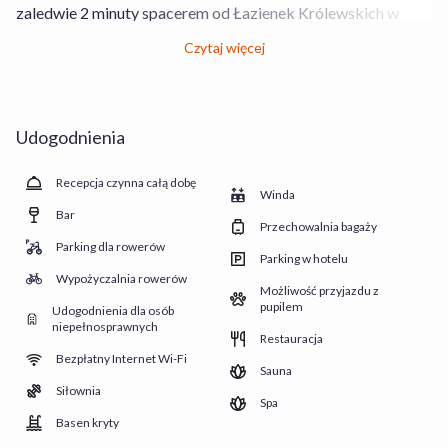
zaledwie 2 minuty spacerem od Łazienek Królewskich w
Warszawie. Blisko stąd również do stacji metra Politechnika
Czytaj więcej
i centrum miasta. Lokalizacja wprost idealna na zwiedzanie
Warszawy.
Na gości czekają eleganckie pokoje z łazienką, suszarką do
włosów, zestawem kosmetyków, telewizorem oraz Wi-Fi.
Udogodnienia
ATRAKCJE OBIEKTU
- basen wewnętrzny
Recepcja czynna całą dobę
Winda
- sauna sucha i parowa
Bar
- masaże
Przechowalnia bagaży
Parking dla rowerów
- zabiegi na twarz i ciało
Parking w hotelu
JEDZENIE I PICIE
Wypożyczalnia rowerów
Możliwość przyjazdu z
W hotelowej restauracji skosztować można dań
pupilem
Udogodnienia dla osób
przygotowywanych z najwyższą starannością. W hotelu
niepełnosprawnych
Restauracja
znajduje się również Lobby bar.
Bezpłatny Internet Wi-Fi
Sauna
Siłownia
Spa
Basen kryty