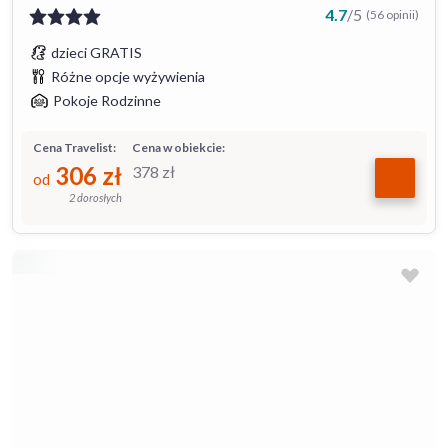
4.7
/
5
(56 opinii)
dzieci GRATIS
Różne opcje wyżywienia
Pokoje Rodzinne
Cena Travelist:
Cena w obiekcie:
306
zł
378
zł
od
2 dorosłych