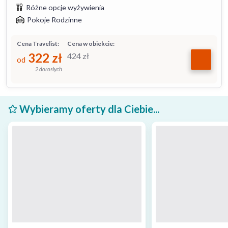
Różne opcje wyżywienia
Pokoje Rodzinne
Cena Travelist:
Cena w obiekcie:
322
zł
424
zł
od
2 dorosłych
Wybieramy oferty dla Ciebie...