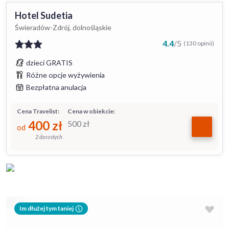
Hotel Sudetia
Świeradów-Zdrój, dolnośląskie
4.4
/
5
(130 opinii)
dzieci GRATIS
Różne opcje wyżywienia
Bezpłatna anulacja
Cena Travelist:
Cena w obiekcie:
400
zł
500
zł
od
2 dorosłych
Im dłużej tym taniej