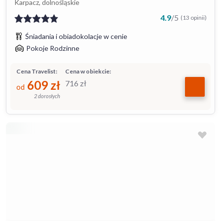
Karpacz, dolnośląskie
4.9
/
5
(13 opinii)
Śniadania i obiadokolacje w cenie
Pokoje Rodzinne
Cena Travelist:
Cena w obiekcie:
609
zł
716
zł
od
2 dorosłych