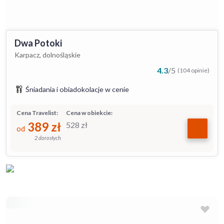
Dwa Potoki
Karpacz, dolnośląskie
4.3
/
5
(104 opinie)
Śniadania i obiadokolacje w cenie
Cena Travelist:
Cena w obiekcie:
389
zł
528
zł
od
2 dorosłych