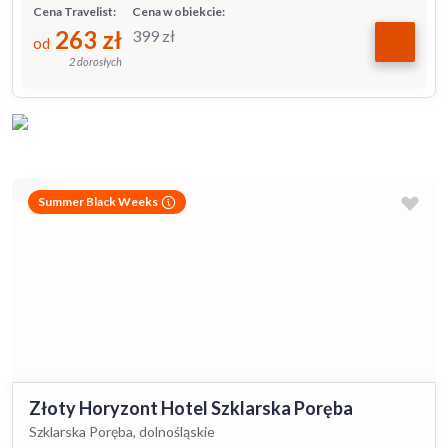
Cena Travelist:
Cena w obiekcie:
263
zł
399
zł
od
2 dorosłych
Summer Black Weeks
Złoty Horyzont Hotel Szklarska Poręba
Szklarska Poręba, dolnośląskie