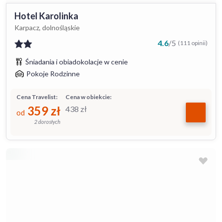
Hotel Karolinka
Karpacz, dolnośląskie
4.6
/
5
(111 opinii)
Śniadania i obiadokolacje w cenie
Pokoje Rodzinne
Cena Travelist:
Cena w obiekcie:
359
zł
438
zł
od
2 dorosłych