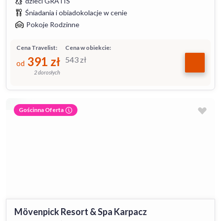
dzieci GRATIS
Śniadania i obiadokolacje w cenie
Pokoje Rodzinne
Cena Travelist:
Cena w obiekcie:
391
zł
543
zł
od
2 dorosłych
Gościnna Oferta
Mövenpick Resort & Spa Karpacz