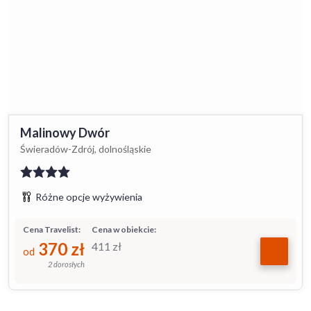
Malinowy Dwór
Świeradów-Zdrój, dolnośląskie
Różne opcje wyżywienia
Cena Travelist:
Cena w obiekcie:
370
zł
411
zł
od
2 dorosłych