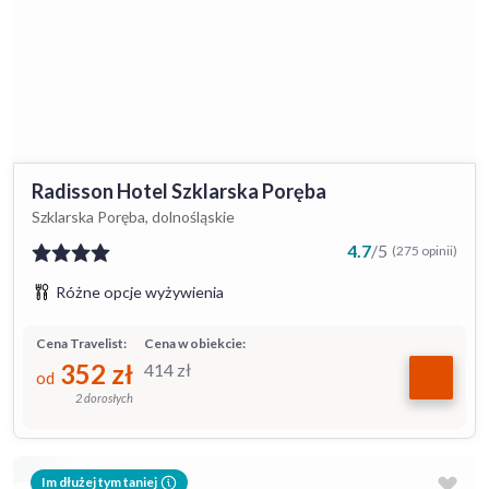
Radisson Hotel Szklarska Poręba
Szklarska Poręba, dolnośląskie
4.7
/
5
(275 opinii)
Różne opcje wyżywienia
Cena Travelist:
Cena w obiekcie:
352
zł
414
zł
od
2 dorosłych
Im dłużej tym taniej