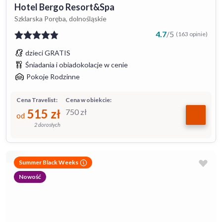
Hotel Bergo Resort&Spa
Szklarska Poręba, dolnośląskie
4.7
/
5
(163 opinie)
dzieci GRATIS
Śniadania i obiadokolacje w cenie
Pokoje Rodzinne
Cena Travelist:
Cena w obiekcie:
515
zł
750
zł
od
2 dorosłych
Summer Black Weeks
Nowość