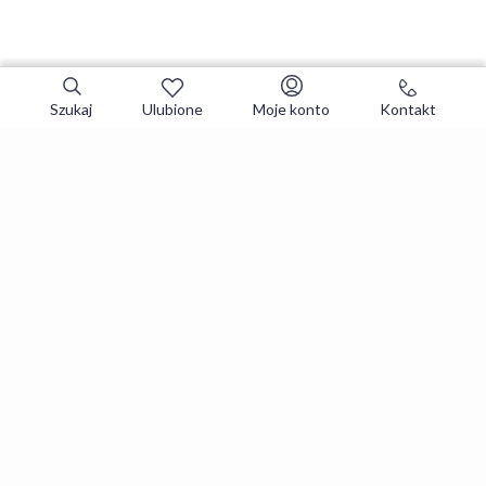
Szukaj
Ulubione
Moje konto
Kontakt
Zapisz się do newslettera i zgarniaj
najlepsze oferty
Zapisuję się
Zapisując się, akceptujesz
Regulaminy
i
Polityka prywatności
.