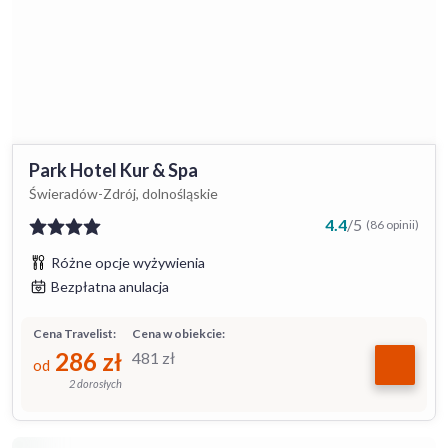
Park Hotel Kur & Spa
Świeradów-Zdrój, dolnośląskie
4.4
/
5
(86 opinii)
Różne opcje wyżywienia
Bezpłatna anulacja
Cena Travelist:
Cena w obiekcie:
286
zł
481
zł
od
2 dorosłych