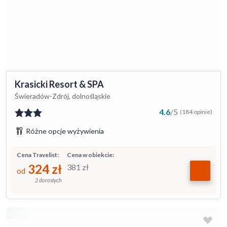
Krasicki Resort & SPA
Świeradów-Zdrój, dolnośląskie
4.6
/
5
(184 opinie)
Różne opcje wyżywienia
Cena Travelist:
Cena w obiekcie:
324
zł
381
zł
od
2 dorosłych