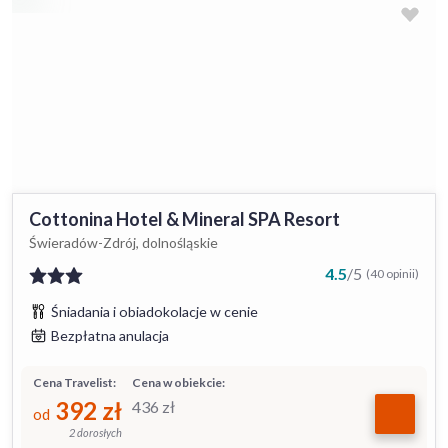
Cottonina Hotel & Mineral SPA Resort
Świeradów-Zdrój, dolnośląskie
4.5
/
5
(40 opinii)
Śniadania i obiadokolacje w cenie
Bezpłatna anulacja
Cena Travelist:
Cena w obiekcie:
392
zł
436
zł
od
2 dorosłych