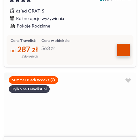
dzieci GRATIS
Różne opcje wyżywienia
Pokoje Rodzinne
Cena Travelist:
Cena w obiekcie:
287
zł
563
zł
od
2 dorosłych
Summer Black Weeks
Tylko na Travelist.pl