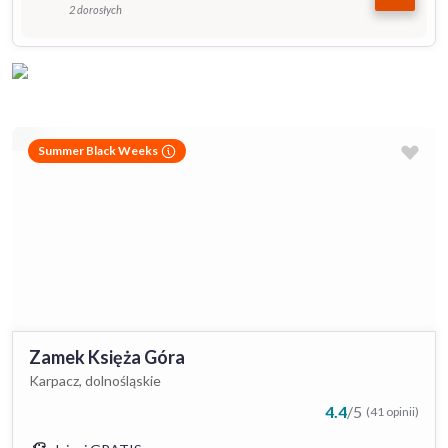
2 dorosłych
Summer Black Weeks
Zamek Księża Góra
Karpacz, dolnośląskie
4.4
/
5
(41 opinii)