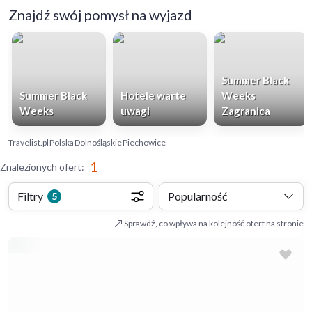
Znajdź swój pomysł na wyjazd
Summer Black
Summer Black
Hotele warte
Weeks
Weeks
uwagi
Zagranica
Travelist.pl
Polska
Dolnośląskie
Piechowice
1
Znalezionych ofert
:
Filtry
Popularność
5
Sprawdź, co wpływa na kolejność ofert na stronie