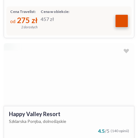
Cena Travelist:
Cena w obiekcie:
275
zł
457
zł
od
2 dorosłych
Happy Valley Resort
Szklarska Poręba, dolnośląskie
4.5
/
5
(140 opinii)