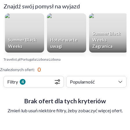
Znajdź swój pomysł na wyjazd
Summer Black
Summer Black
Hotele warte
Weeks
Weeks
uwagi
Zagranica
Travelist.pl
Portugalia
Lizbona
Lizbona
0
Znalezionych ofert
:
Filtry
Popularność
4
Brak ofert dla tych kryteriów
Zmień lub usuń niektóre filtry, żeby zobaczyć więcej ofert.