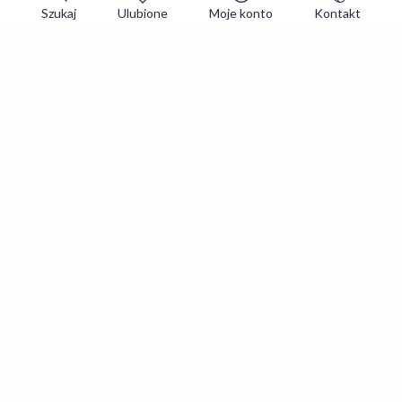
Szukaj
Ulubione
Moje konto
Kontakt
Zapisz się do newslettera i zgarniaj
najlepsze oferty
Zapisuję się
Zapisując się, akceptujesz
Regulaminy
i
Polityka prywatności
.