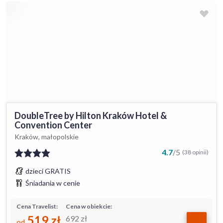
DoubleTree by Hilton Kraków Hotel &
Convention Center
Kraków, małopolskie
4.7
/
5
(38 opinii)
dzieci GRATIS
Śniadania w cenie
Cena Travelist:
Cena w obiekcie:
519
zł
692
zł
od