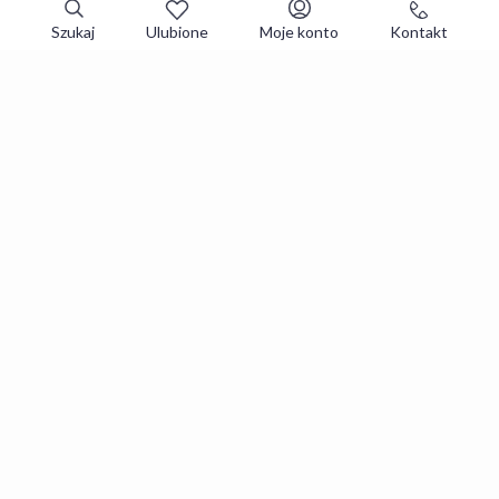
Szukaj
Ulubione
Moje konto
Kontakt
Zapisz się do newslettera i zgarniaj
najlepsze oferty
Zapisuję się
Zapisując się, akceptujesz
Regulaminy
i
Polityka prywatności
.