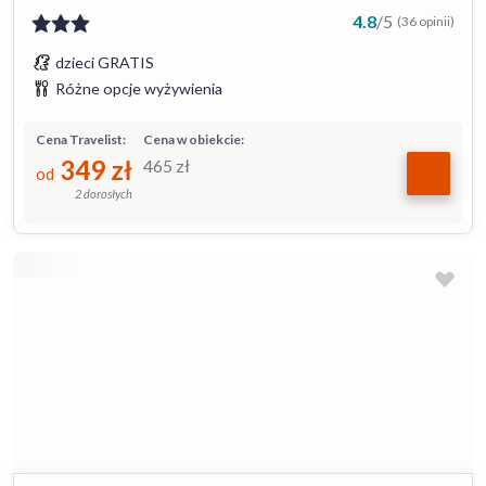
4.8
/
5
(36 opinii)
dzieci GRATIS
Różne opcje wyżywienia
Cena Travelist:
Cena w obiekcie:
349
zł
465
zł
od
2 dorosłych