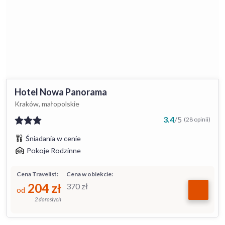
Hotel Nowa Panorama
Kraków, małopolskie
3.4
/
5
(28 opinii)
Śniadania w cenie
Pokoje Rodzinne
Cena Travelist:
Cena w obiekcie:
204
zł
370
zł
od
2 dorosłych