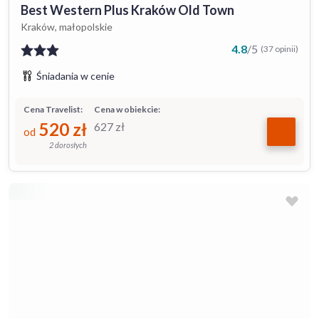
Best Western Plus Kraków Old Town
Kraków, małopolskie
4.8
/
5
(37 opinii)
Śniadania w cenie
Cena Travelist:
Cena w obiekcie:
520
zł
627
zł
od
2 dorosłych