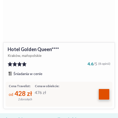
Hotel Golden Queen****
Kraków, małopolskie
4.6
/
5
(8 opinii)
Śniadania w cenie
Cena Travelist:
Cena w obiekcie:
428
zł
476
zł
od
2 dorosłych