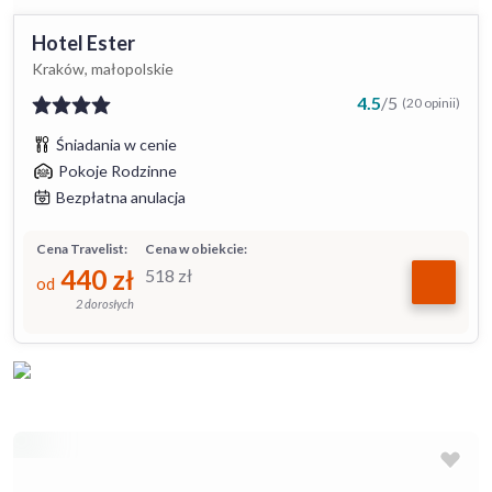
Hotel Ester
Kraków, małopolskie
4.5
/
5
(20 opinii)
Śniadania w cenie
Pokoje Rodzinne
Bezpłatna anulacja
Cena Travelist:
Cena w obiekcie:
440
zł
518
zł
od
2 dorosłych