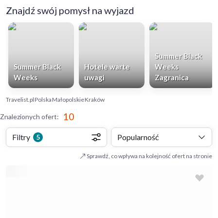
Znajdź swój pomysł na wyjazd
Summer Black
Summer Black
Hotele warte
Weeks
Weeks
uwagi
Zagranica
Travelist.pl
Polska
Małopolskie
Kraków
10
Znalezionych ofert
:
Filtry
Popularność
5
Sprawdź, co wpływa na kolejność ofert na stronie