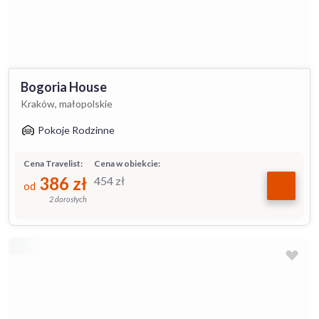
Bogoria House
Kraków, małopolskie
Pokoje Rodzinne
Cena Travelist:
Cena w obiekcie:
386
zł
454
zł
od
2 dorosłych