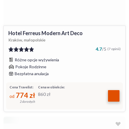
Hotel Ferreus Modern Art Deco
Kraków, małopolskie
4.7
/
5
(7 opinii)
Różne opcje wyżywienia
Pokoje Rodzinne
Bezpłatna anulacja
Cena Travelist:
Cena w obiekcie:
774
zł
860
zł
od
2 dorosłych